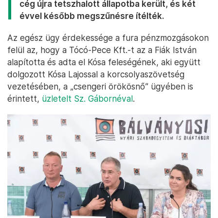
cég újra tetszhalott állapotba került, és két
évvel később megszűnésre ítélték.
Az egész ügy érdekessége a fura pénzmozgásokon
felül az, hogy a Tócó-Pece Kft.-t az a Fiák István
alapította és adta el Kósa feleségének, aki együtt
dolgozott Kósa Lajossal a korcsolyaszövetség
vezetésében, a „csengeri örökösnő” ügyében is
érintett,
üzletelt Sz. Gábornéval
.