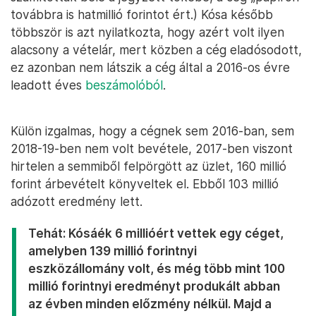
továbbra is hatmillió forintot ért.) Kósa később
többször is azt nyilatkozta, hogy azért volt ilyen
alacsony a vételár, mert közben a cég eladósodott,
ez azonban nem látszik a cég által a 2016-os évre
leadott éves
beszámolóból
.
Külön izgalmas, hogy a cégnek sem 2016-ban, sem
2018-19-ben nem volt bevétele, 2017-ben viszont
hirtelen a semmiből felpörgött az üzlet, 160 millió
forint árbevételt könyveltek el. Ebből 103 millió
adózott eredmény lett.
Tehát: Kósáék 6 millióért vettek egy céget,
amelyben 139 millió forintnyi
eszközállomány volt, és még több mint 100
millió forintnyi eredményt produkált abban
az évben minden előzmény nélkül. Majd a