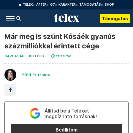
TELEX
AFTER
G7
KARAKTER
TÁMOGATÁS
SHOP
Támogatás
Már meg is szűnt Kósáék gyanús
százmilliókkal érintett cége
frissítve
GAZDASÁG
BELFÖLD
Előd Fruzsina
Állítsd be a Telexet
megbízható forrásnak!
Beállítom