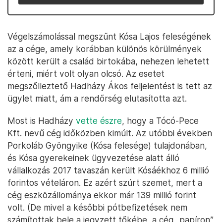
Végelszámolással megszűnt Kósa Lajos feleségének
az a cége, amely korábban különös körülmények
között került a család birtokába, nehezen lehetett
érteni, miért volt olyan olcsó. Az esetet
megszőlleztető Hadházy Ákos feljelentést is tett az
ügylet miatt, ám a rendőrség elutasította azt.
Most is Hadházy
vette észre
, hogy a Tócó-Pece
Kft. nevű cég időközben kimúlt. Az utóbbi években
Porkoláb Gyöngyike (Kósa felesége) tulajdonában,
és Kósa gyerekeinek ügyvezetése alatt álló
vállalkozás 2017 tavaszán került Kósáékhoz 6 millió
forintos vételáron. Ez azért szúrt szemet, mert a
cég eszközállománya ekkor már 139 millió forint
volt. (De mivel a későbbi pótbefizetések nem
számítottak bele a jegyzett tőkébe, a cég „papíron”