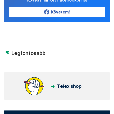
Kövess minket Facebookon is!
Követem!
Legfontosabb
Telex shop