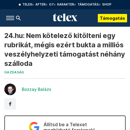
TELEX
AFTER
G7
KARAKTER
TÁMOGATÁS
SHOP
Támogatás
24.hu: Nem kötelező kitölteni egy
rubrikát, mégis ezért bukta a milliós
veszélyhelyzeti támogatást néhány
szálloda
GAZDASÁG
Bozzay Balázs
Állítsd be a Telexet