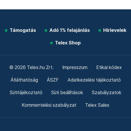
Támogatás
Adó 1% felajánlás
Hírlevelek
Telex Shop
© 2026 Telex.hu Zrt.
Impresszum
Etikai kódex
Átláthatóság
ÁSZF
Adatkezelési tájékoztató
Sütitájékoztató
Süti beállítások
Szabályzatok
Kommentelési szabályzat
Telex Sales