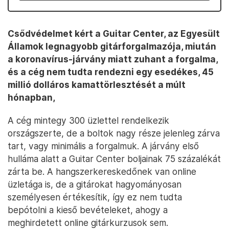
Csődvédelmet kért a Guitar Center, az Egyesült
Államok legnagyobb gitárforgalmazója, miután
a koronavírus-járvány miatt zuhant a forgalma,
és a cég nem tudta rendezni egy esedékes, 45
millió dolláros kamattörlesztését a múlt
hónapban,
A cég mintegy 300 üzlettel rendelkezik
országszerte, de a boltok nagy része jelenleg zárva
tart, vagy minimális a forgalmuk. A járvány első
hulláma alatt a Guitar Center boljainak 75 százalékát
zárta be. A hangszerkereskedőnek van online
üzletága is, de a gitárokat hagyományosan
személyesen értékesítik, így ez nem tudta
bepótolni a kieső bevételeket, ahogy a
meghirdetett online gitárkurzusok sem.