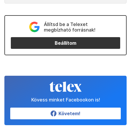
Állítsd be a Telexet
megbízható forrásnak!
Beállítom
Kövess minket Facebookon is!
Követem!