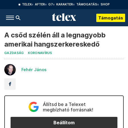
TELEX
AFTER
G7
KARAKTER
TÁMOGATÁS
SHOP
Támogatás
A csőd szélén áll a legnagyobb
amerikai hangszerkereskedő
GAZDASÁG
KORONAVÍRUS
Fehér János
Állítsd be a Telexet
megbízható forrásnak!
Beállítom