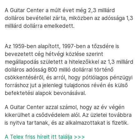
A Guitar Center a múlt évet még 2,3 milliárd
dolláros bevétellel zárta, miközben az adóssága 1,3
milliárd dollárra emelkedett.
Az 1959-ben alapított, 1997-ben a tőzsdére is
bevezetett cég hétvégi közlése szerint
megállapodás született a hitelezőkkel az 1,3 milliárd
dolláros adósság 800 millió dollárral történő
csökkentéséről, és arról, hogy pótlólagos pénzügyi
forráshoz jut a jelenlegi tulajdonos révén és külső
befektetési alapok bevonásával.
A Guitar Center azzal számol, hogy az év végén
kikerülhet a csődvédelem alól. Az üzletei továbbra
is nyitva tartanak, és az alkalmazottakat is fizetik.
A Telex friss híreit itt találja >>>