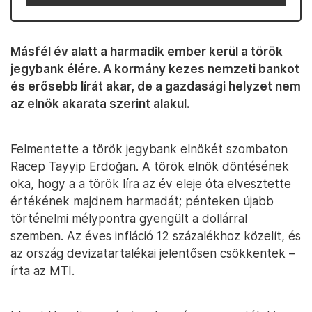
Másfél év alatt a harmadik ember kerül a török
jegybank élére. A kormány kezes nemzeti bankot
és erősebb lírát akar, de a gazdasági helyzet nem
az elnök akarata szerint alakul.
Felmentette a török jegybank elnökét szombaton
Racep Tayyip Erdoğan. A török elnök döntésének
oka, hogy a a török líra az év eleje óta elvesztette
értékének majdnem harmadát; pénteken újabb
történelmi mélypontra gyengült a dollárral
szemben. Az éves infláció 12 százalékhoz közelít, és
az ország devizatartalékai jelentősen csökkentek –
írta az MTI.