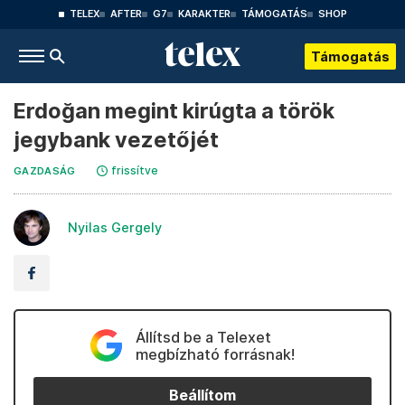
TELEX
AFTER
G7
KARAKTER
TÁMOGATÁS
SHOP
Támogatás
Erdoğan megint kirúgta a török
jegybank vezetőjét
frissítve
GAZDASÁG
Nyilas Gergely
Állítsd be a Telexet
megbízható forrásnak!
Beállítom