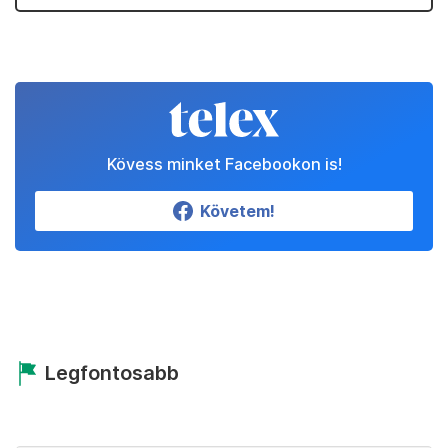
Kövess minket Facebookon is!
Követem!
Legfontosabb