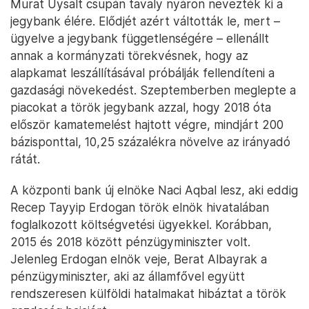
Murat Uysalt csupán tavaly nyáron nevezték ki a
jegybank élére. Elődjét azért váltották le, mert –
ügyelve a jegybank függetlenségére – ellenállt
annak a kormányzati törekvésnek, hogy az
alapkamat leszállításával próbálják fellendíteni a
gazdasági növekedést. Szeptemberben meglepte a
piacokat a török jegybank azzal, hogy 2018 óta
először kamatemelést hajtott végre, mindjárt 200
bázisponttal, 10,25 százalékra növelve az irányadó
rátát.
A központi bank új elnöke Naci Aqbal lesz, aki eddig
Recep Tayyip Erdogan török elnök hivatalában
foglalkozott költségvetési ügyekkel. Korábban,
2015 és 2018 között pénzügyminiszter volt.
Jelenleg Erdogan elnök veje, Berat Albayrak a
pénzügyminiszter, aki az államfővel együtt
rendszeresen külföldi hatalmakat hibáztat a török