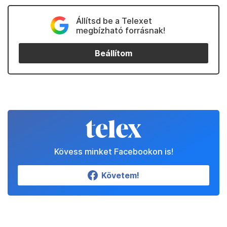
Állítsd be a Telexet
megbízható forrásnak!
Beállítom
Kövess minket Facebookon is!
Követem!