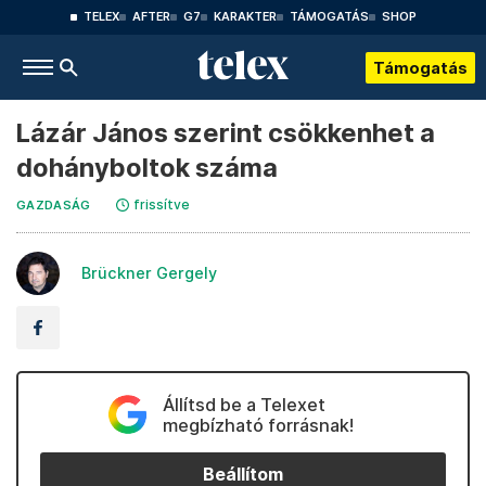
TELEX
AFTER
G7
KARAKTER
TÁMOGATÁS
SHOP
Támogatás
Lázár János szerint csökkenhet a
dohányboltok száma
frissítve
GAZDASÁG
Brückner Gergely
Állítsd be a Telexet
megbízható forrásnak!
Beállítom