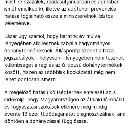
most 77 százalék, ráadásul januárban és áprilisban
ismét emelkedik), illetve az adóteher prevenciós
hatása foglalható össze a miniszterelnöki biztos
véleménye.
Lázár úgy számol, hogy harminc év múlva
lényegében alig lesznek rabjai a hagyományos
dohánytermékeknek. Álláspontja szerint a hazai
jogszabályok – helyesen – lényegében nem tesznek
különbséget a régi és az új típusú dohánytermékek
között, hiszen az utóbbiak kockázatát még nem
lehet pontosan ismerni.
A megelőző hatású költségterhek emelését az is
indokolja, hogy Magyarországon az átalakuló kínálat
és fogyasztási szokások ellenére még mindig
évente 13 ezer tüdődaganatot diagnosztizálnak, ami
döntően a dohányzással függ össze.