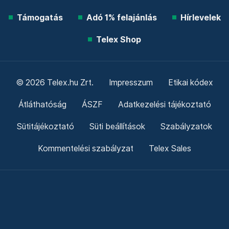
Támogatás
Adó 1% felajánlás
Hírlevelek
Telex Shop
© 2026 Telex.hu Zrt.
Impresszum
Etikai kódex
Átláthatóság
ÁSZF
Adatkezelési tájékoztató
Sütitájékoztató
Süti beállítások
Szabályzatok
Kommentelési szabályzat
Telex Sales