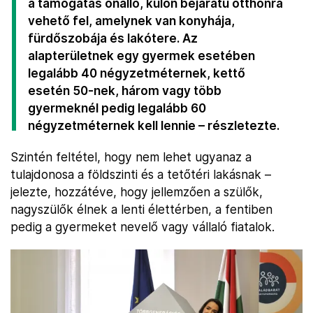
a támogatás önálló, külön bejáratú otthonra
vehető fel, amelynek van konyhája,
fürdőszobája és lakótere. Az
alapterületnek egy gyermek esetében
legalább 40 négyzetméternek, kettő
esetén 50-nek, három vagy több
gyermeknél pedig legalább 60
négyzetméternek kell lennie – részletezte.
Szintén feltétel, hogy nem lehet ugyanaz a
tulajdonosa a földszinti és a tetőtéri lakásnak –
jelezte, hozzátéve, hogy jellemzően a szülők,
nagyszülők élnek a lenti élettérben, a fentiben
pedig a gyermeket nevelő vagy vállaló fiatalok.