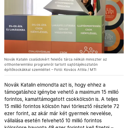
Novák Katalin családokért felelős tárca nélküli miniszter az
otthonteremtési programról tartott sajtótájékoztatón
építőkockákkal szemléltet – Fotó: Kovács Attila / MTI
Novák Katalin elmondta azt is, hogy ehhez a
támogatáshoz igénybe vehető a maximum 15 millió
forintos, kamattámogatott csokkölcsön is. A teljes
15 millió forintos kölcsön havi törlesztő részlete 72
ezer forint, az akár már két gyermek nevelése,
vállalása esetén felvehető 10 millió forintos
kölcsönre havonta 48 ezer forintot kell fizetni –