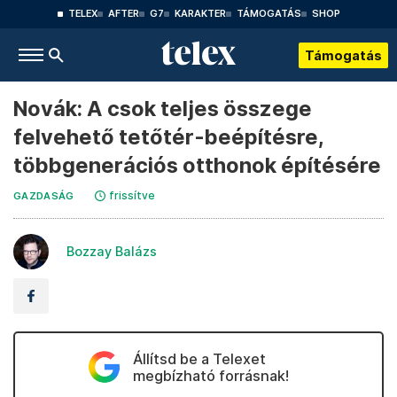
TELEX
AFTER
G7
KARAKTER
TÁMOGATÁS
SHOP
Támogatás
Novák: A csok teljes összege
felvehető tetőtér-beépítésre,
többgenerációs otthonok építésére
frissítve
GAZDASÁG
Bozzay Balázs
Állítsd be a Telexet
megbízható forrásnak!