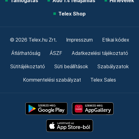
Támogatás
Adó 1% felajánlás
Hírlevelek
Telex Shop
© 2026 Telex.hu Zrt.
Impresszum
Etikai kódex
Átláthatóság
ÁSZF
Adatkezelési tájékoztató
Sütitájékoztató
Süti beállítások
Szabályzatok
Kommentelési szabályzat
Telex Sales