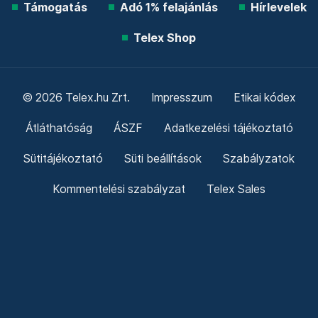
Támogatás
Adó 1% felajánlás
Hírlevelek
Telex Shop
© 2026 Telex.hu Zrt.
Impresszum
Etikai kódex
Átláthatóság
ÁSZF
Adatkezelési tájékoztató
Sütitájékoztató
Süti beállítások
Szabályzatok
Kommentelési szabályzat
Telex Sales