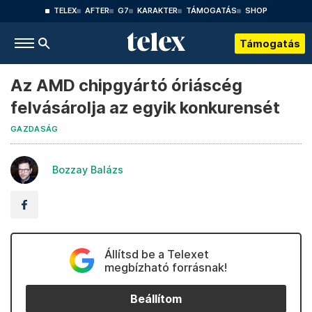
TELEX
AFTER
G7
KARAKTER
TÁMOGATÁS
SHOP
Támogatás
Az AMD chipgyártó óriáscég
felvásárolja az egyik konkurensét
GAZDASÁG
Bozzay Balázs
Állítsd be a Telexet
megbízható forrásnak!
Beállítom