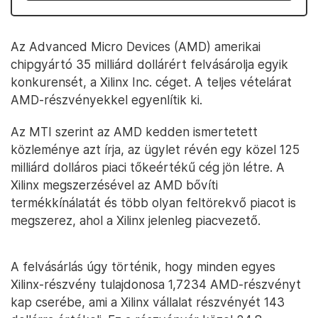
Az Advanced Micro Devices (AMD) amerikai
chipgyártó 35 milliárd dollárért felvásárolja egyik
konkurensét, a Xilinx Inc. céget. A teljes vételárat
AMD-részvényekkel egyenlítik ki.
Az MTI szerint az AMD kedden ismertetett
közleménye azt írja, az ügylet révén egy közel 125
milliárd dolláros piaci tőkeértékű cég jön létre. A
Xilinx megszerzésével az AMD bővíti
termékkínálatát és több olyan feltörekvő piacot is
megszerez, ahol a Xilinx jelenleg piacvezető.
A felvásárlás úgy történik, hogy minden egyes
Xilinx-részvény tulajdonosa 1,7234 AMD-részvényt
kap cserébe, ami a Xilinx vállalat részvényét 143