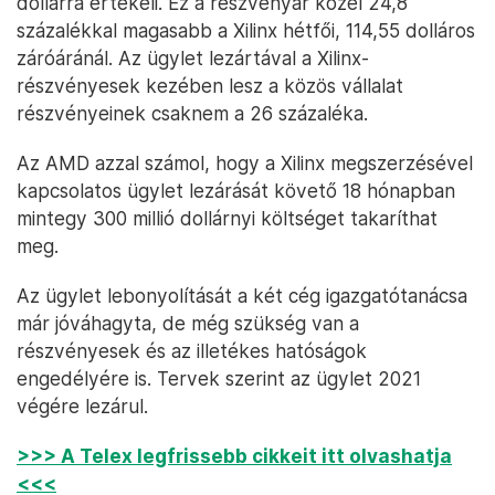
dollárra értékeli. Ez a részvényár közel 24,8
százalékkal magasabb a Xilinx hétfői, 114,55 dolláros
záróáránál. Az ügylet lezártával a Xilinx-
részvényesek kezében lesz a közös vállalat
részvényeinek csaknem a 26 százaléka.
Az AMD azzal számol, hogy a Xilinx megszerzésével
kapcsolatos ügylet lezárását követő 18 hónapban
mintegy 300 millió dollárnyi költséget takaríthat
meg.
Az ügylet lebonyolítását a két cég igazgatótanácsa
már jóváhagyta, de még szükség van a
részvényesek és az illetékes hatóságok
engedélyére is. Tervek szerint az ügylet 2021
végére lezárul.
>>> A Telex legfrissebb cikkeit itt olvashatja
<<<