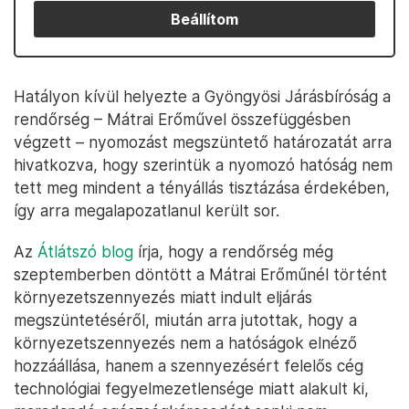
Beállítom
Hatályon kívül helyezte a Gyöngyösi Járásbíróság a
rendőrség – Mátrai Erőművel összefüggésben
végzett – nyomozást megszüntető határozatát arra
hivatkozva, hogy szerintük a nyomozó hatóság nem
tett meg mindent a tényállás tisztázása érdekében,
így arra megalapozatlanul került sor.
Az
Átlátszó blog
írja, hogy a rendőrség még
szeptemberben döntött a Mátrai Erőműnél történt
környezetszennyezés miatt indult eljárás
megszüntetéséről, miután arra jutottak, hogy a
környezetszennyezés nem a hatóságok elnéző
hozzáállása, hanem a szennyezésért felelős cég
technológiai fegyelmezetlensége miatt alakult ki,