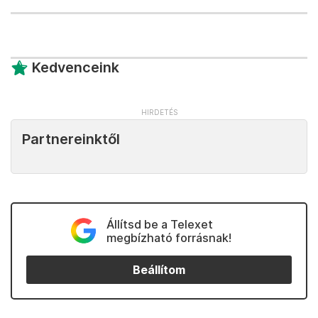
Kedvenceink
Partnereinktől
Állítsd be a Telexet
megbízható forrásnak!
Beállítom