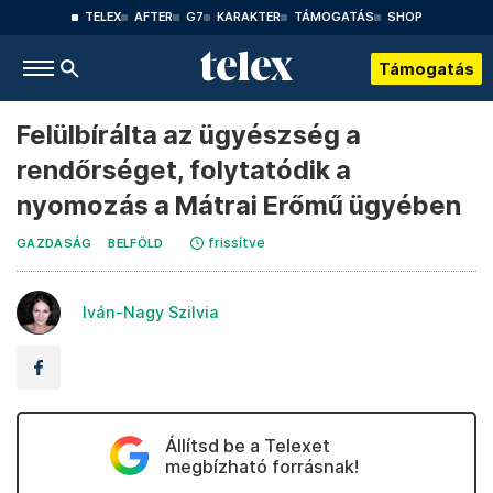
TELEX
AFTER
G7
KARAKTER
TÁMOGATÁS
SHOP
Támogatás
Felülbírálta az ügyészség a
rendőrséget, folytatódik a
nyomozás a Mátrai Erőmű ügyében
frissítve
GAZDASÁG
BELFÖLD
Iván-Nagy Szilvia
Állítsd be a Telexet
megbízható forrásnak!