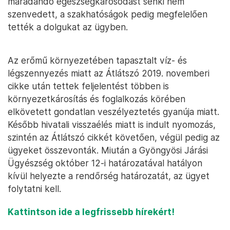
maradandó egészségkárosodást senki nem
szenvedett, a szakhatóságok pedig megfelelően
tették a dolgukat az ügyben.
Az erőmű környezetében tapasztalt víz- és
légszennyezés miatt az Átlátszó 2019. novemberi
cikke után tettek feljelentést többen is
környezetkárosítás és foglalkozás körében
elkövetett gondatlan veszélyeztetés gyanúja miatt.
Később hivatali visszaélés miatt is indult nyomozás,
szintén az Átlátszó cikkét követően, végül pedig az
ügyeket összevonták. Miután a Gyöngyösi Járási
Ügyészség október 12-i határozatával hatályon
kívül helyezte a rendőrség határozatát, az ügyet
folytatni kell.
Kattintson ide a legfrissebb hírekért!