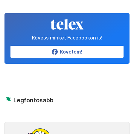
Kövess minket Facebookon is!
Követem!
Legfontosabb