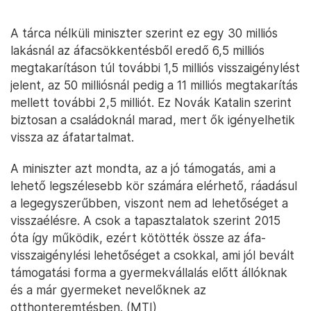
A tárca nélküli miniszter szerint ez egy 30 milliós
lakásnál az áfacsökkentésből eredő 6,5 milliós
megtakarításon túl további 1,5 milliós visszaigénylést
jelent, az 50 milliósnál pedig a 11 milliós megtakarítás
mellett további 2,5 milliót. Ez Novák Katalin szerint
biztosan a családoknál marad, mert ők igényelhetik
vissza az áfatartalmat.
A miniszter azt mondta, az a jó támogatás, ami a
lehető legszélesebb kör számára elérhető, ráadásul
a legegyszerűbben, viszont nem ad lehetőséget a
visszaélésre. A csok a tapasztalatok szerint 2015
óta így működik, ezért kötötték össze az áfa-
visszaigénylési lehetőséget a csokkal, ami jól bevált
támogatási forma a gyermekvállalás előtt állóknak
és a már gyermeket nevelőknek az
otthonteremtésben. (MTI)