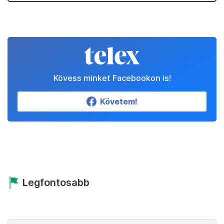
Kövess minket Facebookon is!
Követem!
Legfontosabb