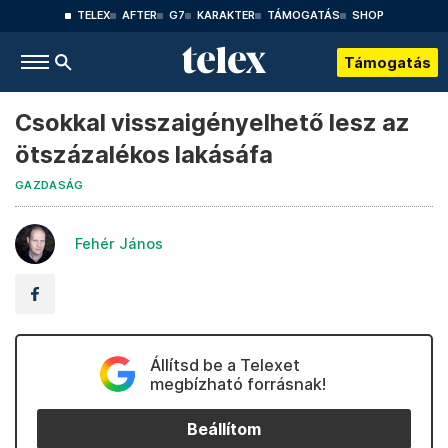
TELEX
AFTER
G7
KARAKTER
TÁMOGATÁS
SHOP
Támogatás
Csokkal visszaigényelhető lesz az
ötszázalékos lakásáfa
GAZDASÁG
Fehér János
Állítsd be a Telexet
megbízható forrásnak!
Beállítom