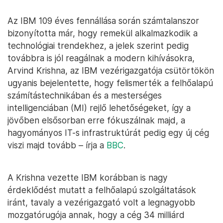
Az IBM 109 éves fennállása során számtalanszor
bizonyította már, hogy remekül alkalmazkodik a
technológiai trendekhez, a jelek szerint pedig
továbbra is jól reagálnak a modern kihívásokra,
Arvind Krishna, az IBM vezérigazgatója csütörtökön
ugyanis bejelentette, hogy felismerték a felhőalapú
számítástechnikában és a mesterséges
intelligenciában (MI) rejlő lehetőségeket, így a
jövőben elsősorban erre fókuszálnak majd, a
hagyományos IT-s infrastruktúrát pedig egy új cég
viszi majd tovább – írja a
BBC
.
A Krishna vezette IBM korábban is nagy
érdeklődést mutatt a felhőalapú szolgáltatások
iránt, tavaly a vezérigazgató volt a legnagyobb
mozgatórugója annak, hogy a cég 34 milliárd