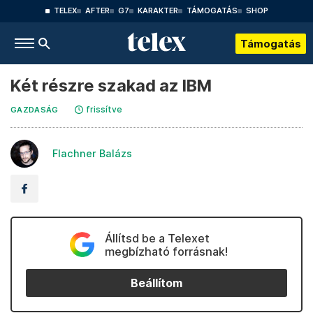
TELEX
AFTER
G7
KARAKTER
TÁMOGATÁS
SHOP
Támogatás
Két részre szakad az IBM
frissítve
GAZDASÁG
Flachner Balázs
Állítsd be a Telexet
megbízható forrásnak!
Beállítom