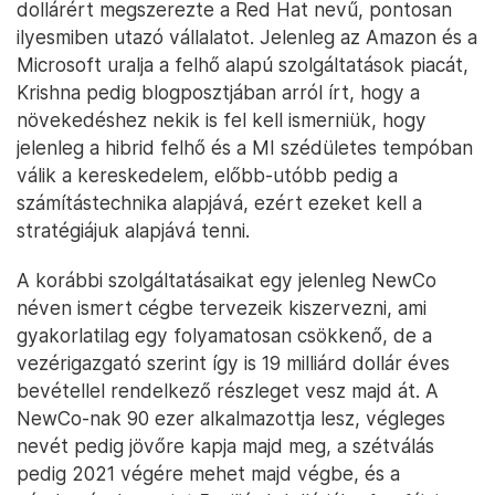
dollárért megszerezte a Red Hat nevű, pontosan
ilyesmiben utazó vállalatot. Jelenleg az Amazon és a
Microsoft uralja a felhő alapú szolgáltatások piacát,
Krishna pedig blogposztjában arról írt, hogy a
növekedéshez nekik is fel kell ismerniük, hogy
jelenleg a hibrid felhő és a MI szédületes tempóban
válik a kereskedelem, előbb-utóbb pedig a
számítástechnika alapjává, ezért ezeket kell a
stratégiájuk alapjává tenni.
A korábbi szolgáltatásaikat egy jelenleg NewCo
néven ismert cégbe tervezeik kiszervezni, ami
gyakorlatilag egy folyamatosan csökkenő, de a
vezérigazgató szerint így is 19 milliárd dollár éves
bevétellel rendelkező részleget vesz majd át. A
NewCo-nak 90 ezer alkalmazottja lesz, végleges
nevét pedig jövőre kapja majd meg, a szétválás
pedig 2021 végére mehet majd végbe, és a