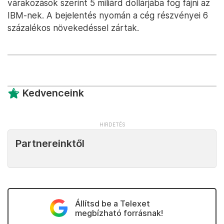
várakozások szerint 5 miliárd dollárjába fog fájni az
IBM-nek. A bejelentés nyomán a cég részvényei 6
százalékos növekedéssel zártak.
Kedvenceink
Partnereinktől
Állítsd be a Telexet
megbízható forrásnak!