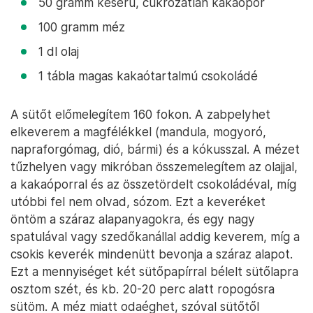
50 gramm keserű, cukrozatlan kakaópor
100 gramm méz
1 dl olaj
1 tábla magas kakaótartalmú csokoládé
A sütőt előmelegítem 160 fokon. A zabpelyhet
elkeverem a magfélékkel (mandula, mogyoró,
napraforgómag, dió, bármi) és a kókusszal. A mézet
tűzhelyen vagy mikróban összemelegítem az olajjal,
a kakaóporral és az összetördelt csokoládéval, míg
utóbbi fel nem olvad, sózom. Ezt a keveréket
öntöm a száraz alapanyagokra, és egy nagy
spatulával vagy szedőkanállal addig keverem, míg a
csokis keverék mindenütt bevonja a száraz alapot.
Ezt a mennyiséget két sütőpapírral bélelt sütőlapra
osztom szét, és kb. 20-20 perc alatt ropogósra
sütöm. A méz miatt odaéghet, szóval sütőtől