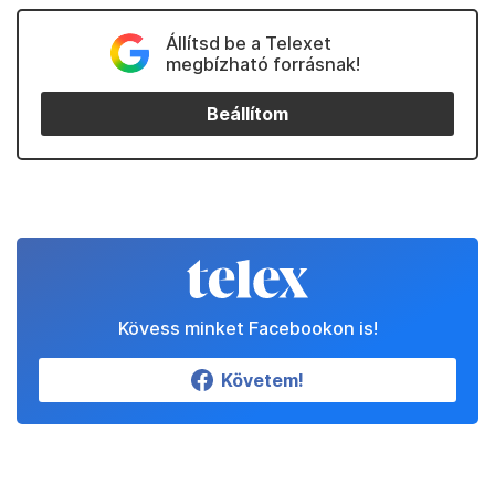
Állítsd be a Telexet
megbízható forrásnak!
Beállítom
Kövess minket Facebookon is!
Követem!