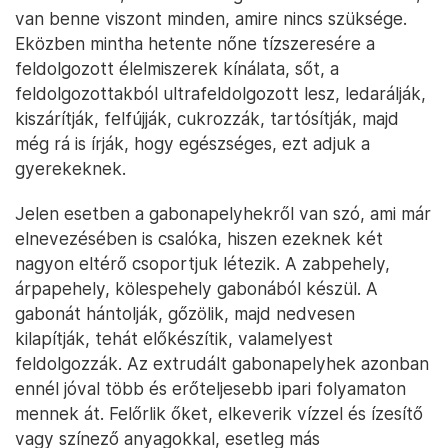
van benne viszont minden, amire nincs szüksége.
Eközben mintha hetente nőne tízszeresére a
feldolgozott élelmiszerek kínálata, sőt, a
feldolgozottakból ultrafeldolgozott lesz, ledarálják,
kiszárítják, felfújják, cukrozzák, tartósítják, majd
még rá is írják, hogy egészséges, ezt adjuk a
gyerekeknek.
Jelen esetben a gabonapelyhekről van szó, ami már
elnevezésében is csalóka, hiszen ezeknek két
nagyon eltérő csoportjuk létezik. A zabpehely,
árpapehely, kölespehely gabonából készül. A
gabonát hántolják, gőzölik, majd nedvesen
kilapítják, tehát előkészítik, valamelyest
feldolgozzák. Az extrudált gabonapelyhek azonban
ennél jóval több és erőteljesebb ipari folyamaton
mennek át. Felőrlik őket, elkeverik vízzel és ízesítő
vagy színező anyagokkal, esetleg más