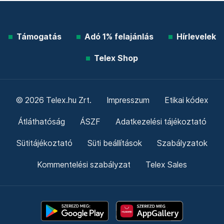
Támogatás
Adó 1% felajánlás
Hírlevelek
Telex Shop
© 2026 Telex.hu Zrt.
Impresszum
Etikai kódex
Átláthatóság
ÁSZF
Adatkezelési tájékoztató
Sütitájékoztató
Süti beállítások
Szabályzatok
Kommentelési szabályzat
Telex Sales