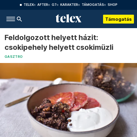
TELEX
AFTER
G7
KARAKTER
TÁMOGATÁS
SHOP
Támogatás
Feldolgozott helyett házit:
csokipehely helyett csokimüzli
GASZTRO