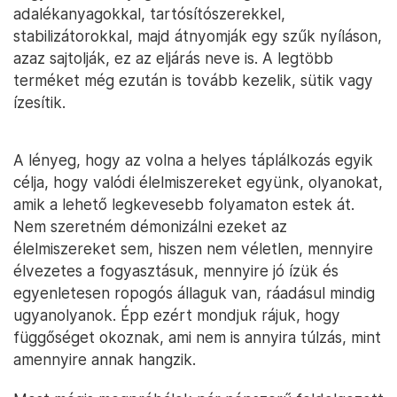
adalékanyagokkal, tartósítószerekkel,
stabilizátorokkal, majd átnyomják egy szűk nyíláson,
azaz sajtolják, ez az eljárás neve is. A legtöbb
terméket még ezután is tovább kezelik, sütik vagy
ízesítik.
A lényeg, hogy az volna a helyes táplálkozás egyik
célja, hogy valódi élelmiszereket együnk, olyanokat,
amik a lehető legkevesebb folyamaton estek át.
Nem szeretném démonizálni ezeket az
élelmiszereket sem, hiszen nem véletlen, mennyire
élvezetes a fogyasztásuk, mennyire jó ízük és
egyenletesen ropogós állaguk van, ráadásul mindig
ugyanolyanok. Épp ezért mondjuk rájuk, hogy
függőséget okoznak, ami nem is annyira túlzás, mint
amennyire annak hangzik.