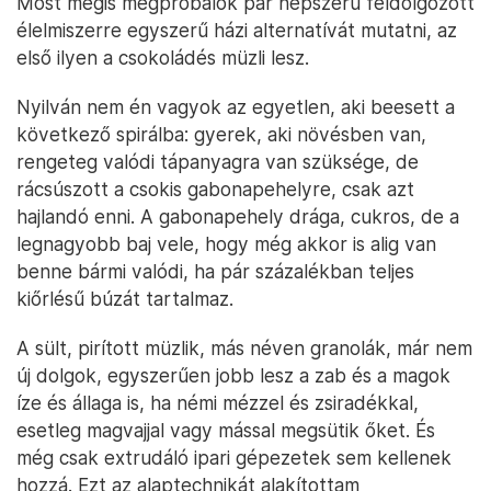
Most mégis megpróbálok pár népszerű feldolgozott
élelmiszerre egyszerű házi alternatívát mutatni, az
első ilyen a csokoládés müzli lesz.
Nyilván nem én vagyok az egyetlen, aki beesett a
következő spirálba: gyerek, aki növésben van,
rengeteg valódi tápanyagra van szüksége, de
rácsúszott a csokis gabonapehelyre, csak azt
hajlandó enni. A gabonapehely drága, cukros, de a
legnagyobb baj vele, hogy még akkor is alig van
benne bármi valódi, ha pár százalékban teljes
kiőrlésű búzát tartalmaz.
A sült, pirított müzlik, más néven granolák, már nem
új dolgok, egyszerűen jobb lesz a zab és a magok
íze és állaga is, ha némi mézzel és zsiradékkal,
esetleg magvajjal vagy mással megsütik őket. És
még csak extrudáló ipari gépezetek sem kellenek
hozzá. Ezt az alaptechnikát alakítottam