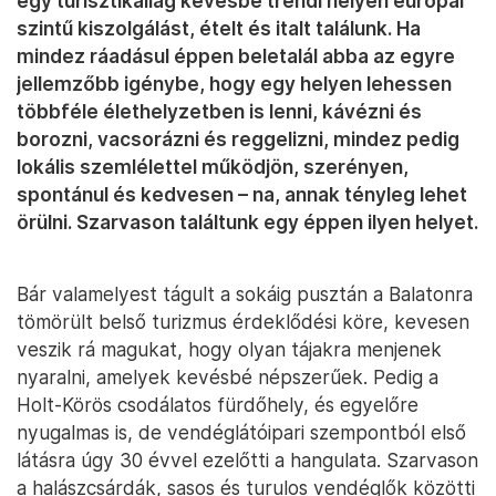
egy turisztikailag kevésbé trendi helyen európai
szintű kiszolgálást, ételt és italt találunk. Ha
mindez ráadásul éppen beletalál abba az egyre
jellemzőbb igénybe, hogy egy helyen lehessen
többféle élethelyzetben is lenni, kávézni és
borozni, vacsorázni és reggelizni, mindez pedig
lokális szemlélettel működjön, szerényen,
spontánul és kedvesen – na, annak tényleg lehet
örülni. Szarvason találtunk egy éppen ilyen helyet.
Bár valamelyest tágult a sokáig pusztán a Balatonra
tömörült belső turizmus érdeklődési köre, kevesen
veszik rá magukat, hogy olyan tájakra menjenek
nyaralni, amelyek kevésbé népszerűek. Pedig a
Holt-Körös csodálatos fürdőhely, és egyelőre
nyugalmas is, de vendéglátóipari szempontból első
látásra úgy 30 évvel ezelőtti a hangulata. Szarvason
a halászcsárdák, sasos és turulos vendéglők közötti