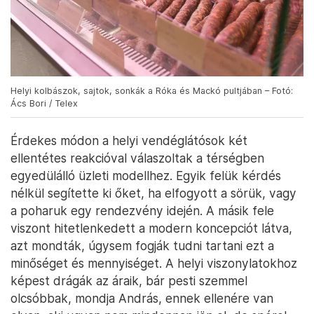
Helyi kolbászok, sajtok, sonkák a Róka és Mackó pultjában – Fotó:
Ács Bori / Telex
Érdekes módon a helyi vendéglátósok két
ellentétes reakcióval válaszoltak a térségben
egyedülálló üzleti modellhez. Egyik felük kérdés
nélkül segítette ki őket, ha elfogyott a sörük, vagy
a poharuk egy rendezvény idején. A másik fele
viszont hitetlenkedett a modern koncepciót látva,
azt mondták, úgysem fogják tudni tartani ezt a
minőséget és mennyiséget. A helyi viszonylatokhoz
képest drágák az áraik, bár pesti szemmel
olcsóbbak, mondja András, ennek ellenére van