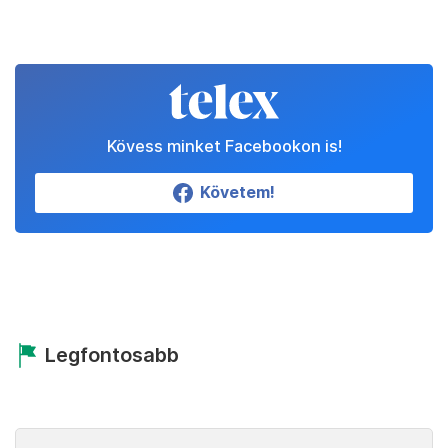
Kövess minket Facebookon is!
Követem!
Legfontosabb