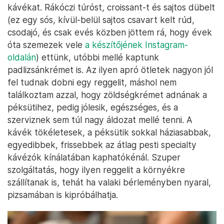
kávékat. Rákóczi túróst, croissant-t és sajtos dübelt
(ez egy sós, kívül-belül sajtos csavart kelt rúd,
csodajó, és csak evés közben jöttem rá, hogy évek
óta szemezek vele
a készítőjének Instagram-
oldalán
) ettünk, utóbbi mellé kaptunk
padlizsánkrémet is. Az ilyen apró ötletek nagyon jól
fel tudnak dobni egy reggelit, máshol nem
találkoztam azzal, hogy zöldségkrémet adnának a
péksütihez, pedig jólesik, egészséges, és a
szerviznek sem túl nagy áldozat mellé tenni. A
kávék tökéletesek, a péksütik sokkal háziasabbak,
egyedibbek, frissebbek az átlag pesti specialty
kávézók kínálatában kaphatókénál. Szuper
szolgáltatás, hogy ilyen reggelit a környékre
szállítanak is, tehát ha valaki bérleményben nyaral,
pizsamában is kipróbálhatja.