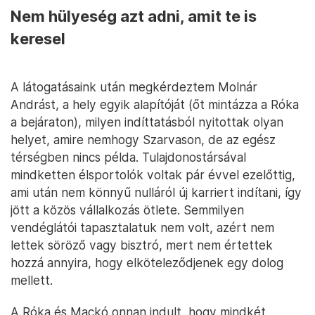
Nem hülyeség azt adni, amit te is
keresel
A látogatásaink után megkérdeztem Molnár
Andrást, a hely egyik alapítóját (őt mintázza a Róka
a bejáraton), milyen indíttatásból nyitottak olyan
helyet, amire nemhogy Szarvason, de az egész
térségben nincs példa. Tulajdonostársával
mindketten élsportolók voltak pár évvel ezelőttig,
ami után nem könnyű nulláról új karriert indítani, így
jött a közös vállalkozás ötlete. Semmilyen
vendéglátói tapasztalatuk nem volt, azért nem
lettek söröző vagy bisztró, mert nem értettek
hozzá annyira, hogy elköteleződjenek egy dolog
mellett.
A Róka és Mackó onnan indult, hogy mindkét