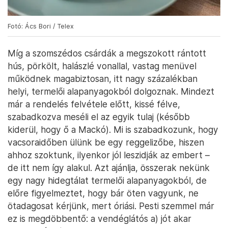
Fotó: Ács Bori / Telex
Míg a szomszédos csárdák a megszokott rántott
hús, pörkölt, halászlé vonallal, vastag menüvel
működnek magabiztosan, itt nagy százalékban
helyi, termelői alapanyagokból dolgoznak. Mindezt
már a rendelés felvétele előtt, kissé félve,
szabadkozva meséli el az egyik tulaj (később
kiderül, hogy ő a Mackó). Mi is szabadkozunk, hogy
vacsoraidőben ülünk be egy reggelizőbe, hiszen
ahhoz szoktunk, ilyenkor jól leszidják az embert –
de itt nem így alakul. Azt ajánlja, összerak nekünk
egy nagy hidegtálat termelői alapanyagokból, de
előre figyelmeztet, hogy bár öten vagyunk, ne
ötadagosat kérjünk, mert óriási. Pesti szemmel már
ez is megdöbbentő: a vendéglátós a) jót akar