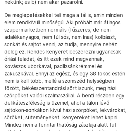
nekünk; és b) nem akar pazarolni.
De meglepetésekkel teli maga a tál is, amin minden
elem rendkívüli minőségű. Aki próbált már átlagos
szupermarketben normális (fűszeres, de nem
adalékanyagos, nem túl sós, nem inas) kolbászt,
sonkát és sajtot venni, az tudja, mennyire nehéz
dolog ez. Rendes kenyeret beszerezni ugyancsak
óriási feladat, és itt ezek mind megvannak,
kovászos uborkával, padlizsánkrémmel és
zakuszkával. Ennyi az egész, és egy 38 fokos estén
nem is kell több, mellé a szomszéd helységben
főzött, békésszentandrási sört iszunk, meg házi
szörpöket valódi szalmaszállal. A benti részben egy
delikáteszféleség is üzemel, ahol a tálon lévő
sajtokon-sonkákon kívül házi szörpöket, lekvárokat,
söröket, süteményeket, kenyereket lehet kapni.
Mindez nem a fenntarthatóság zászlaja alatt fut