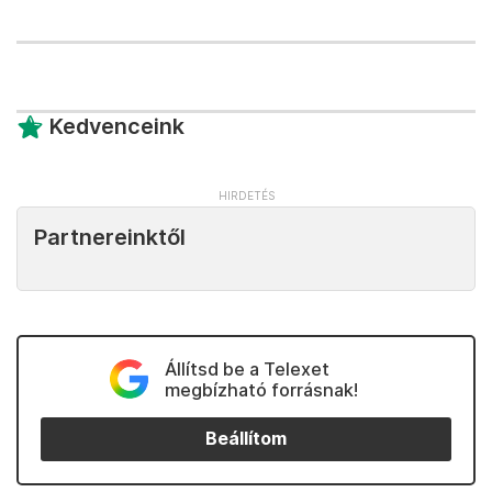
Kedvenceink
Partnereinktől
Állítsd be a Telexet
megbízható forrásnak!
Beállítom