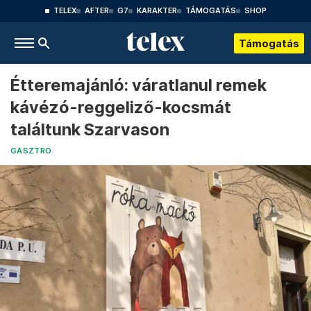
TELEX
AFTER
G7
KARAKTER
TÁMOGATÁS
SHOP
Támogatás
Étteremajánló: váratlanul remek
kávézó-reggeliző-kocsmát
találtunk Szarvason
GASZTRO