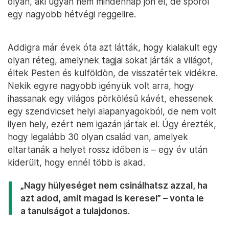
olyan, aki ugyan nem mindennap jön el, de spórol
egy nagyobb hétvégi reggelire.
Addigra már évek óta azt látták, hogy kialakult egy
olyan réteg, amelynek tagjai sokat járták a világot,
éltek Pesten és külföldön, de visszatértek vidékre.
Nekik egyre nagyobb igényük volt arra, hogy
ihassanak egy világos pörkölésű kávét, ehessenek
egy szendvicset helyi alapanyagokból, de nem volt
ilyen hely, ezért nem igazán jártak el. Úgy érezték,
hogy legalább 30 olyan család van, amelyek
eltartanák a helyet rossz időben is – egy év után
kiderült, hogy ennél több is akad.
„Nagy hülyeséget nem csinálhatsz azzal, ha
azt adod, amit magad is keresel” – vonta le
a tanulságot a tulajdonos.