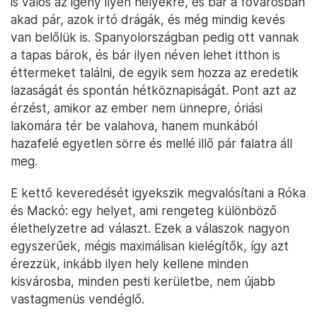
is valós az igény ilyen helyekre, és bár a fővárosban
akad pár, azok irtó drágák, és még mindig kevés
van belőlük is. Spanyolországban pedig ott vannak
a tapas bárok, és bár ilyen néven lehet itthon is
éttermeket találni, de egyik sem hozza az eredetik
lazaságát és spontán hétköznapiságát. Pont azt az
érzést, amikor az ember nem ünnepre, óriási
lakomára tér be valahova, hanem munkából
hazafelé egyetlen sörre és mellé illő pár falatra áll
meg.
E kettő keveredését igyekszik megvalósítani a Róka
és Mackó: egy helyet, ami rengeteg különböző
élethelyzetre ad választ. Ezek a válaszok nagyon
egyszerűek, mégis maximálisan kielégítők, így azt
érezzük, inkább ilyen hely kellene minden
kisvárosba, minden pesti kerületbe, nem újabb
vastagmenüs vendéglő.