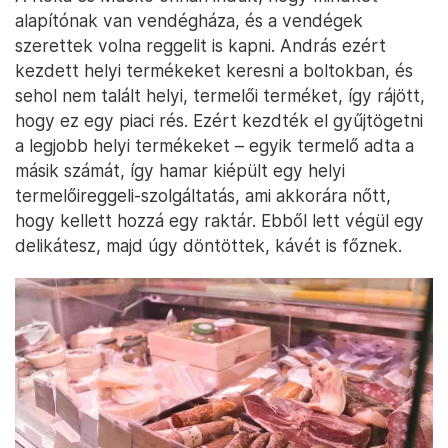
alapítónak van vendégháza, és a vendégek
szerettek volna reggelit is kapni. András ezért
kezdett helyi termékeket keresni a boltokban, és
sehol nem talált helyi, termelői terméket, így rájött,
hogy ez egy piaci rés. Ezért kezdték el gyűjtögetni
a legjobb helyi termékeket – egyik termelő adta a
másik számát, így hamar kiépült egy helyi
termelőireggeli-szolgáltatás, ami akkorára nőtt,
hogy kellett hozzá egy raktár. Ebből lett végül egy
delikátesz, majd úgy döntöttek, kávét is főznek.