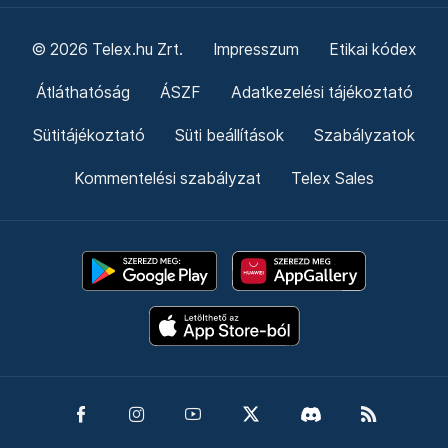
© 2026 Telex.hu Zrt.
Impresszum
Etikai kódex
Átláthatóság
ÁSZF
Adatkezelési tájékoztató
Sütitájékoztató
Süti beállítások
Szabályzatok
Kommentelési szabályzat
Telex Sales