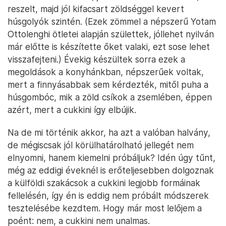
reszelt, majd jól kifacsart zöldséggel kevert
húsgolyók szintén. (Ezek zömmel a népszerű Yotam
Ottolenghi ötletei alapján születtek, jóllehet nyilván
már előtte is készítette őket valaki, ezt sose lehet
visszafejteni.) Évekig készültek sorra ezek a
megoldások a konyhánkban, népszerűek voltak,
mert a finnyásabbak sem kérdezték, mitől puha a
húsgombóc, mik a zöld csíkok a zsemlében, éppen
azért, mert a cukkini így elbújik.
Na de mi történik akkor, ha azt a valóban halvány,
de mégiscsak jól körülhatárolható jellegét nem
elnyomni, hanem kiemelni próbáljuk? Idén úgy tűnt,
még az eddigi éveknél is erőteljesebben dolgoznak
a külföldi szakácsok a cukkini legjobb formáinak
fellelésén, így én is eddig nem próbált módszerek
tesztelésébe kezdtem. Hogy már most lelőjem a
poént: nem, a cukkini nem unalmas.