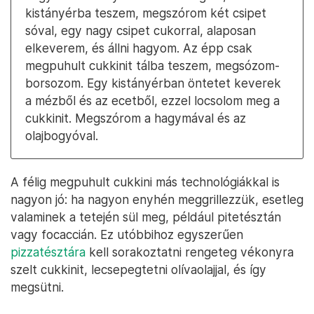
kistányérba teszem, megszórom két csipet
sóval, egy nagy csipet cukorral, alaposan
elkeverem, és állni hagyom. Az épp csak
megpuhult cukkinit tálba teszem, megsózom-
borsozom. Egy kistányérban öntetet keverek
a mézből és az ecetből, ezzel locsolom meg a
cukkinit. Megszórom a hagymával és az
olajbogyóval.
A félig megpuhult cukkini más technológiákkal is
nagyon jó: ha nagyon enyhén meggrillezzük, esetleg
valaminek a tetején sül meg, például pitetésztán
vagy focaccián. Ez utóbbihoz egyszerűen
pizzatésztára
kell sorakoztatni rengeteg vékonyra
szelt cukkinit, lecsepegtetni olívaolajjal, és így
megsütni.