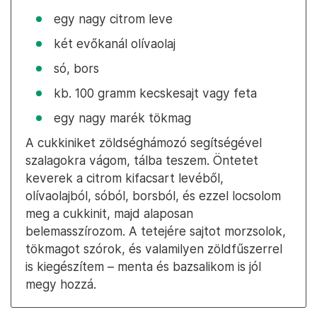
egy nagy citrom leve
két evőkanál olívaolaj
só, bors
kb. 100 gramm kecskesajt vagy feta
egy nagy marék tökmag
A cukkiniket zöldséghámozó segítségével
szalagokra vágom, tálba teszem. Öntetet
keverek a citrom kifacsart levéből,
olívaolajból, sóból, borsból, és ezzel locsolom
meg a cukkinit, majd alaposan
belemasszírozom. A tetejére sajtot morzsolok,
tökmagot szórok, és valamilyen zöldfűszerrel
is kiegészítem – menta és bazsalikom is jól
megy hozzá.