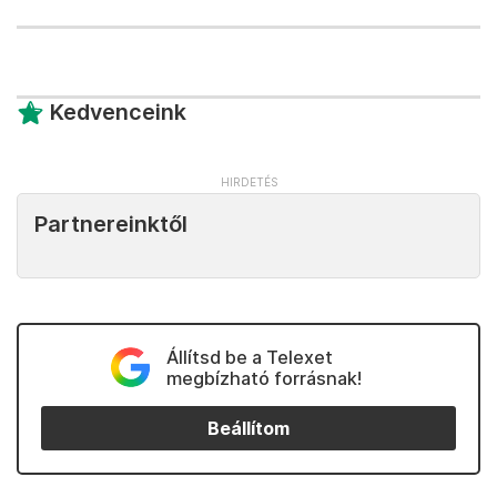
Kedvenceink
Partnereinktől
Állítsd be a Telexet
megbízható forrásnak!
Beállítom