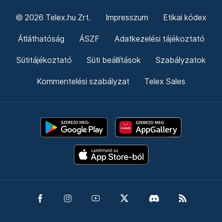
© 2026 Telex.hu Zrt.
Impresszum
Etikai kódex
Átláthatóság
ÁSZF
Adatkezelési tájékoztató
Sütitájékoztató
Süti beállítások
Szabályzatok
Kommentelési szabályzat
Telex Sales