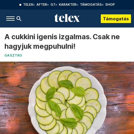
TELEX
AFTER
G7
KARAKTER
TÁMOGATÁS
SHOP
Támogatás
A cukkini igenis izgalmas. Csak ne
hagyjuk megpuhulni!
GASZTRO