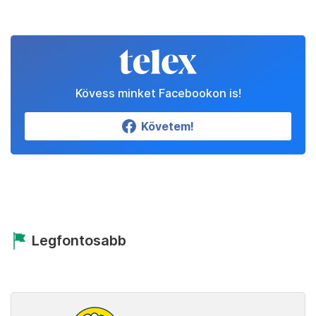
Kövess minket Facebookon is!
Követem!
Legfontosabb