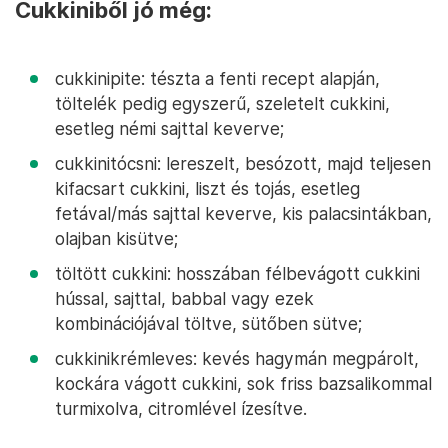
Cukkiniből jó még:
cukkinipite: tészta a fenti recept alapján,
töltelék pedig egyszerű, szeletelt cukkini,
esetleg némi sajttal keverve;
cukkinitócsni: lereszelt, besózott, majd teljesen
kifacsart cukkini, liszt és tojás, esetleg
fetával/más sajttal keverve, kis palacsintákban,
olajban kisütve;
töltött cukkini: hosszában félbevágott cukkini
hússal, sajttal, babbal vagy ezek
kombinációjával töltve, sütőben sütve;
cukkinikrémleves: kevés hagymán megpárolt,
kockára vágott cukkini, sok friss bazsalikommal
turmixolva, citromlével ízesítve.