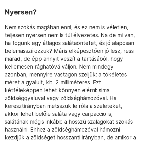
Nyersen?
Nem szokás magában enni, és ez nem is véletlen,
teljesen nyersen nem is túl élvezetes. Na de mi van,
ha fogunk egy átlagos salátaöntetet, és jó alaposan
belemasszírozzuk? Máris elképesztően jó lesz, ress
marad, de épp annyit veszít a tartásából, hogy
kellemesen rághatóvá váljon. Nem mindegy
azonban, mennyire vastagon szeljük: a tökéletes
méret a gyalult, kb. 2 milliméteres. Ezt
kétféleképpen lehet könnyen elérni: sima
zöldséggyaluval vagy zöldséghámozóval. Ha
keresztirányban metsszük le róla a szeleteket,
akkor lehet belőle saláta vagy carpaccio is,
salátának mégis inkább a hosszú szalagokat szokás
használni. Ehhez a zöldséghámozóval hámozni
kezdjük a zöldséget hosszanti irányban, de amikor a