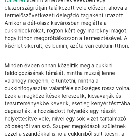
történet
szerint a hetvenes években egy
olaszországi útján találkozott vele először, ahová a
termelőszövetkezeti delegáció tagjaként utazott.
Amikor a dél-olasz kisvárosban meglátta a
cukkinibokrokat, rögtön kért egy maroknyi magot,
hogy itthon megpróbálkozzon a termesztésével. A
kísérlet sikerült, és bumm, azóta van cukkini itthon.
Minden évben onnan közelítik meg a cukkini
feldolgozásának témáját, mintha muszáj lenne
valahogy megenni, eltüntetni, mintha a
cukkinifogyasztás valamiféle szükséges rossz volna.
Ezek a megközelítések lereszelik, kicsavarják és
teasüteményekbe keverik, esetleg kenyértésztába
dagasztják, a hozzáadott folyadék egy részét
helyettesítve vele, mivel egy sok vizet tartalmazó
zöldségről van szó. Szuper megoldások születnek
ezzel a szándékkal is, jó a cukkiniből sült tócsni, a