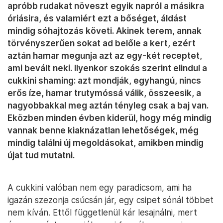
apróbb rudakat növeszt egyik napról a másikra
óriásira, és valamiért ezt a bőséget, áldást
mindig sóhajtozás követi. Akinek terem, annak
törvényszerűen sokat ad belőle a kert, ezért
aztán hamar megunja azt az egy-két receptet,
ami bevált neki. Ilyenkor szokás szerint elindul a
cukkini shaming: azt mondják, egyhangú, nincs
erős íze, hamar trutymóssá válik, összeesik, a
nagyobbakkal meg aztán tényleg csak a baj van.
Eközben minden évben kiderül, hogy még mindig
vannak benne kiaknázatlan lehetőségek, még
mindig találni új megoldásokat, amikben mindig
újat tud mutatni.
A cukkini valóban nem egy paradicsom, ami ha
igazán szezonja csúcsán jár, egy csipet sónál többet
nem kíván. Ettől függetlenül kár lesajnálni, mert