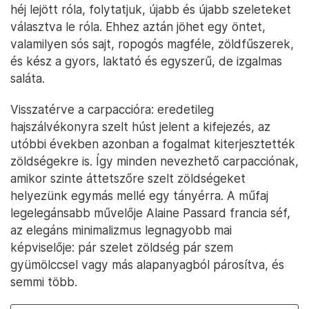
héj lejött róla, folytatjuk, újabb és újabb szeleteket
választva le róla. Ehhez aztán jöhet egy öntet,
valamilyen sós sajt, ropogós magféle, zöldfűszerek,
és kész a gyors, laktató és egyszerű, de izgalmas
saláta.
Visszatérve a carpaccióra: eredetileg
hajszálvékonyra szelt húst jelent a kifejezés, az
utóbbi években azonban a fogalmat kiterjesztették
zöldségekre is. Így minden nevezhető carpacciónak,
amikor szinte áttetszőre szelt zöldségeket
helyezünk egymás mellé egy tányérra. A műfaj
legelegánsabb művelője Alaine Passard francia séf,
az elegáns minimalizmus legnagyobb mai
képviselője: pár szelet zöldség pár szem
gyümölccsel vagy más alapanyagból párosítva, és
semmi több.