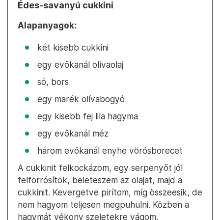
Édes-savanyú cukkini
Alapanyagok:
két kisebb cukkini
egy evőkanál olívaolaj
só, bors
egy marék olívabogyó
egy kisebb fej lila hagyma
egy evőkanál méz
három evőkanál enyhe vörösborecet
A cukkinit felkockázom, egy serpenyőt jól
felforrósítok, beleteszem az olajat, majd a
cukkinit. Kevergetve pirítom, míg összeesik, de
nem hagyom teljesen megpuhulni. Közben a
hagymát vékony szeletekre vágom,