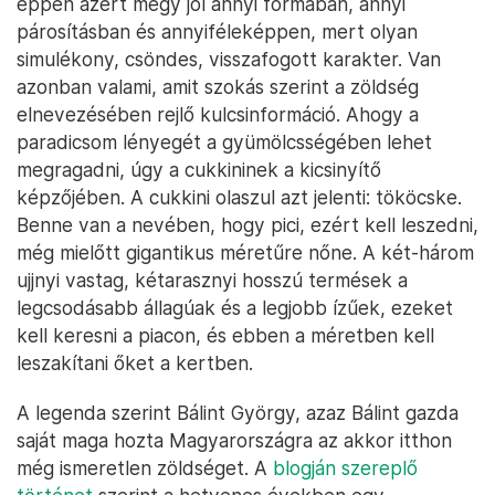
éppen azért megy jól annyi formában, annyi
párosításban és annyiféleképpen, mert olyan
simulékony, csöndes, visszafogott karakter. Van
azonban valami, amit szokás szerint a zöldség
elnevezésében rejlő kulcsinformáció. Ahogy a
paradicsom lényegét a gyümölcsségében lehet
megragadni, úgy a cukkininek a kicsinyítő
képzőjében. A cukkini olaszul azt jelenti: tököcske.
Benne van a nevében, hogy pici, ezért kell leszedni,
még mielőtt gigantikus méretűre nőne. A két-három
ujjnyi vastag, kétarasznyi hosszú termések a
legcsodásabb állagúak és a legjobb ízűek, ezeket
kell keresni a piacon, és ebben a méretben kell
leszakítani őket a kertben.
A legenda szerint Bálint György, azaz Bálint gazda
saját maga hozta Magyarországra az akkor itthon
még ismeretlen zöldséget. A
blogján szereplő