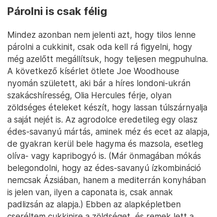
Párolni is csak félig
Mindez azonban nem jelenti azt, hogy tilos lenne
párolni a cukkinit, csak oda kell rá figyelni, hogy
még azelőtt megállítsuk, hogy teljesen megpuhulna.
A következő kísérlet ötlete Joe Woodhouse
nyomán született, aki bár a híres londoni-ukrán
szakácshíresség, Olia Hercules férje, olyan
zöldséges ételeket készít, hogy lassan túlszárnyalja
a saját nejét is. Az agrodolce eredetileg egy olasz
édes-savanyú mártás, aminek méz és ecet az alapja,
de gyakran kerül bele hagyma és mazsola, esetleg
olíva- vagy kapribogyó is. (Már önmagában mókás
belegondolni, hogy az édes-savanyú ízkombináció
nemcsak Ázsiában, hanem a mediterrán konyhában
is jelen van, ilyen a caponata is, csak annak
padlizsán az alapja.) Ebben az alapképletben
cseréltem cukkinire a zöldséget, és remek lett a