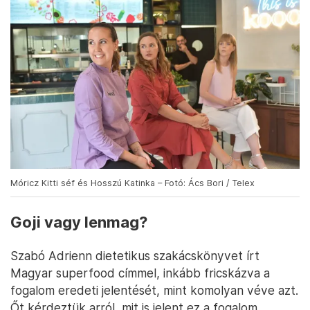
Móricz Kitti séf és Hosszú Katinka – Fotó: Ács Bori / Telex
Goji vagy lenmag?
Szabó Adrienn dietetikus szakácskönyvet írt
Magyar superfood címmel, inkább fricskázva a
fogalom eredeti jelentését, mint komolyan véve azt.
Őt kérdeztük arról, mit is jelent ez a fogalom.