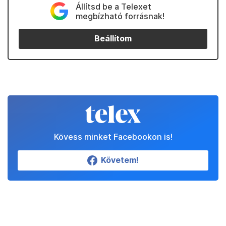
Állítsd be a Telexet
megbízható forrásnak!
Beállítom
Kövess minket Facebookon is!
Követem!