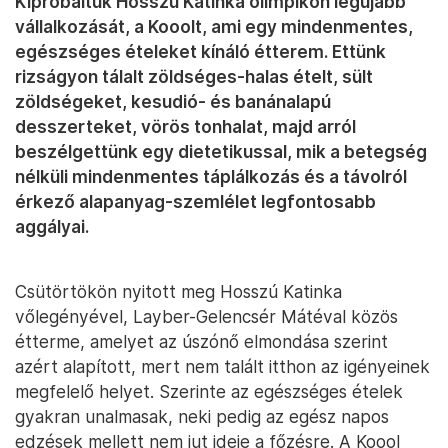
Kipróbáltuk Hosszú Katinka olimpikon legújabb
vállalkozását, a Kooolt, ami egy mindenmentes,
egészséges ételeket kínáló étterem. Ettünk
rizságyon tálalt zöldséges-halas ételt, sült
zöldségeket, kesudió- és banánalapú
desszerteket, vörös tonhalat, majd arról
beszélgettünk egy dietetikussal, mik a betegség
nélküli mindenmentes táplálkozás és a távolról
érkező alapanyag-szemlélet legfontosabb
aggályai.
Csütörtökön nyitott meg Hosszú Katinka
vőlegényével, Layber-Gelencsér Mátéval közös
étterme, amelyet az úszónő elmondása szerint
azért alapított, mert nem talált itthon az igényeinek
megfelelő helyet. Szerinte az egészséges ételek
gyakran unalmasak, neki pedig az egész napos
edzések mellett nem jut ideje a főzésre. A Koool