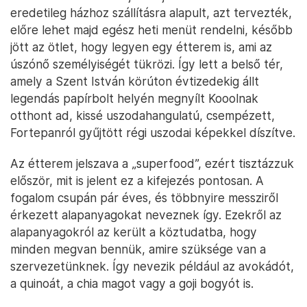
eredetileg házhoz szállításra alapult, azt tervezték,
előre lehet majd egész heti menüt rendelni, később
jött az ötlet, hogy legyen egy étterem is, ami az
úszónő személyiségét tükrözi. Így lett a belső tér,
amely a Szent István körúton évtizedekig állt
legendás papírbolt helyén megnyílt Kooolnak
otthont ad, kissé uszodahangulatú, csempézett,
Fortepanról gyűjtött régi uszodai képekkel díszítve.
Az étterem jelszava a „superfood”, ezért tisztázzuk
először, mit is jelent ez a kifejezés pontosan. A
fogalom csupán pár éves, és többnyire messziről
érkezett alapanyagokat neveznek így. Ezekről az
alapanyagokról az került a köztudatba, hogy
minden megvan bennük, amire szüksége van a
szervezetünknek. Így nevezik például az avokádót,
a quinoát, a chia magot vagy a goji bogyót is.