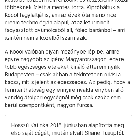
többeknek ízlett a mentes torta. Kipróbáltuk a
Koool fagylaltját is, ami az évek óta menő nice
cream technológián alapul, azaz leturmixolt
fagyasztott gyümölcsből áll, főleg banánból – ami
szintén nem a közelből származik.
A Koool valóban olyan mezőnybe lép be, amire
egyre nagyobb az igény Magyarországon, egyre
több egészséges ételeket kínáló étterem nyílik
Budapesten – csak abban a tekintetben óriási a
káosz, mit is jelent az egészséges. Az pedig, hogy a
fenntarthatóság egy ennyire rivaldafényben álló
vendéglátóipari egységnél még csak szóba sem
kerül szempontként, nagyon furcsa.
Hosszú Katinka 2018. júniusban alapította meg
első saját cégét, miután elvált Shane Tusuptól.