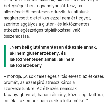
betegségekben, ugyanolyan jót tesz, ha
allergénektől mentesen étkezik. Az általunk
megkeresett dietetikus ezzel nem ért egyet,
szerinte aggályos a glutén- és laktózmentes
étkezés egészséges táplálkozással való
összemosása.
„Nem kell gluténmentesen étkeznie annak,
aki nem gluténérzékeny, és
laktózmentesen annak, aki nem
laktózérzékeny
– mondja. „A sok felesleges tiltás elveszi az étkezés
örömét, az ezzel járó stressz káros a
szervezetünkre. Az étkezés nemcsak
tápanyagbevitel, hanem élmény, közösség, kultúra,
emlék – az ember nem eszik a lelke nélkül.”