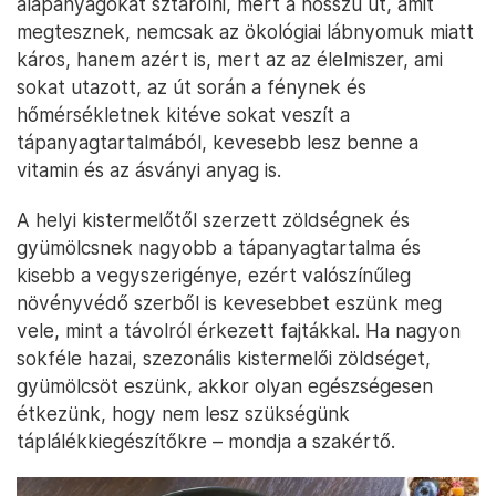
alapanyagokat sztárolni, mert a hosszú út, amit
megtesznek, nemcsak az ökológiai lábnyomuk miatt
káros, hanem azért is, mert az az élelmiszer, ami
sokat utazott, az út során a fénynek és
hőmérsékletnek kitéve sokat veszít a
tápanyagtartalmából, kevesebb lesz benne a
vitamin és az ásványi anyag is.
A helyi kistermelőtől szerzett zöldségnek és
gyümölcsnek nagyobb a tápanyagtartalma és
kisebb a vegyszerigénye, ezért valószínűleg
növényvédő szerből is kevesebbet eszünk meg
vele, mint a távolról érkezett fajtákkal. Ha nagyon
sokféle hazai, szezonális kistermelői zöldséget,
gyümölcsöt eszünk, akkor olyan egészségesen
étkezünk, hogy nem lesz szükségünk
táplálékkiegészítőkre – mondja a szakértő.