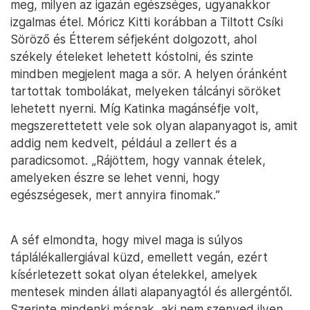
meg, milyen az igazán egészséges, ugyanakkor
izgalmas étel. Móricz Kitti korábban a Tiltott Csíki
Söröző és Étterem séfjeként dolgozott, ahol
székely ételeket lehetett kóstolni, és szinte
mindben megjelent maga a sör. A helyen óránként
tartottak tombolákat, melyeken tálcányi söröket
lehetett nyerni. Míg Katinka magánséfje volt,
megszerettetett vele sok olyan alapanyagot is, amit
addig nem kedvelt, például a zellert és a
paradicsomot. „Rájöttem, hogy vannak ételek,
amelyeken észre se lehet venni, hogy
egészségesek, mert annyira finomak.”
A séf elmondta, hogy mivel maga is súlyos
táplálékallergiával küzd, emellett vegán, ezért
kísérletezett sokat olyan ételekkel, amelyek
mentesek minden állati alapanyagtól és allergéntől.
Szerinte mindenki másnak, aki nem szenved ilyen