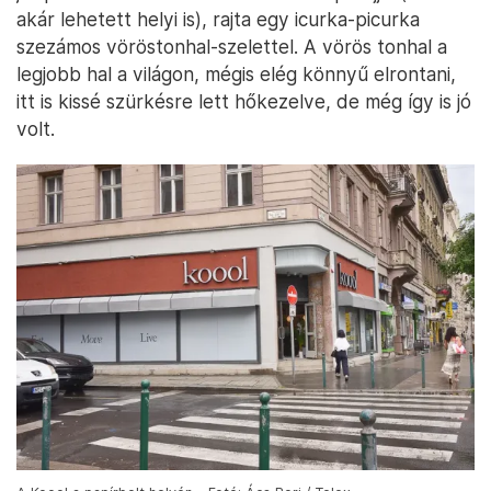
akár lehetett helyi is), rajta egy icurka-picurka
szezámos vöröstonhal-szelettel. A vörös tonhal a
legjobb hal a világon, mégis elég könnyű elrontani,
itt is kissé szürkésre lett hőkezelve, de még így is jó
volt.