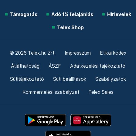
Támogatás
Adó 1% felajánlás
Hírlevelek
Telex Shop
© 2026 Telex.hu Zrt.
Impresszum
Etikai kódex
Átláthatóság
ÁSZF
Adatkezelési tájékoztató
Sütitájékoztató
Süti beállítások
Szabályzatok
Kommentelési szabályzat
Telex Sales