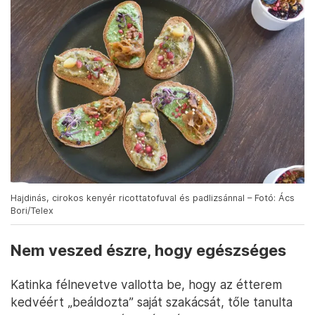
Hajdinás, cirokos kenyér ricottatofuval és padlizsánnal – Fotó: Ács
Bori/Telex
Nem veszed észre, hogy egészséges
Katinka félnevetve vallotta be, hogy az étterem
kedvéért „beáldozta” saját szakácsát, tőle tanulta