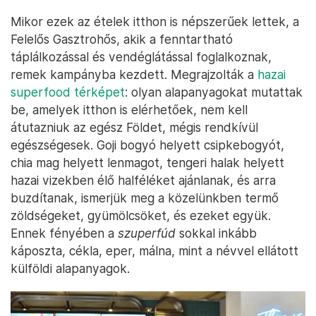
Mikor ezek az ételek itthon is népszerűek lettek, a
Felelős Gasztrohős, akik a fenntartható
táplálkozással és vendéglátással foglalkoznak,
remek kampányba kezdett. Megrajzolták a
hazai
superfood térképet
: olyan alapanyagokat mutattak
be, amelyek itthon is elérhetőek, nem kell
átutazniuk az egész Földet, mégis rendkívül
egészségesek. Goji bogyó helyett csipkebogyót,
chia mag helyett lenmagot, tengeri halak helyett
hazai vizekben élő halféléket ajánlanak, és arra
buzdítanak, ismerjük meg a közelünkben termő
zöldségeket, gyümölcsöket, és ezeket együk.
Ennek fényében a
szuperfúd
sokkal inkább
káposzta, cékla, eper, málna, mint a névvel ellátott
külföldi alapanyagok.