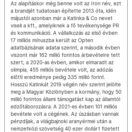
Az alapításkor még benne volt az Iron név, ezt
a brandjét tudatosan építette 2013 óta, idén
májustól azonban már a Katinka & Co nevet
viseli a kft., amelyiknek a fő tevékenysége PR
és kommunikáció. A vállalkozás az első évben
17 milliós mínuszba került az Opten
adatbázisának adatai szerint, a második évben
viszont már 162 millió forintos árbevételre tett
szert, a 2020-as évben, amikor elmaradt az
olimpia, 455 milliós bevétele volt, az adózás
előtti eredménye pedig 335 millió forint.
Hosszú Katinkát 2019 végén név szerint jelölte
meg a Magyar Közlönyben a kormány, hogy 50
millió forintos állami támogatást kap az államtól
edzőtáborozásra. A 2021-es évben 101 milliós
bevétele volt a cégének. Az úszásban vannak
pénzdíjak, a világbajnoki aranyérmei után a
nemzetközi szövetség 40 ezer dollárt fizetett