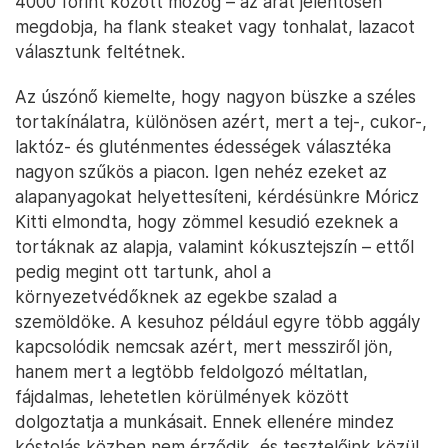
4000 forint között mozog – az árat jelentősen
megdobja, ha flank steaket vagy tonhalat, lazacot
választunk feltétnek.
Az úszónő kiemelte, hogy nagyon büszke a széles
tortakínálatra, különösen azért, mert a tej-, cukor-,
laktóz- és gluténmentes édességek választéka
nagyon szűkös a piacon. Igen nehéz ezeket az
alapanyagokat helyettesíteni, kérdésünkre Móricz
Kitti elmondta, hogy zömmel kesudió ezeknek a
tortáknak az alapja, valamint kókusztejszín – ettől
pedig megint ott tartunk, ahol a
környezetvédőknek az egekbe szalad a
szemöldöke. A kesuhoz például egyre több aggály
kapcsolódik nemcsak azért, mert messziről jön,
hanem mert a legtöbb feldolgozó méltatlan,
fájdalmas, lehetetlen körülmények között
dolgoztatja a munkásait. Ennek ellenére mindez
kóstolás közben nem érződik, és tesztelőink közül