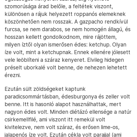
szomorúsága árad belőle, a feltétek viszont,
különösen a rájuk helyezett roppanós elemeknek
köszönhetően nem rosszak. A gazpacho rendkívül
furcsa, se nem darabos, se nem homogén állagú, és
hosszan kellett gondolkodnom, mire rájöttem,
milyen íztől olyan ismerősen édes: ketchup. Olyan
íze volt, mint a ketchupnak. Ennek ellenére jólesett
vele leöblíteni a száraz kenyeret. Elvileg hidegen
préselt uborkalé volt benne, de nehezen lehetett
érezni.
Ezután sült zöldségeket kaptunk
paradicsommártásban, édesburgonya és zeller volt
benne. Itt is hasonló alapot használhattak, mert
nagyon édes volt. Minden diétázó ellensége a natúr
csirkemellfilé, ami viszont itt remekül volt
kivitelezve, nem volt száraz, és erősen lime-os,
jalapenós íze volt. Ezután cékla volt parajjal (ami