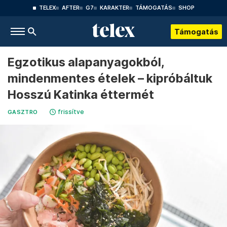
TELEX
AFTER
G7
KARAKTER
TÁMOGATÁS
SHOP
Támogatás
Egzotikus alapanyagokból,
mindenmentes ételek – kipróbáltuk
Hosszú Katinka éttermét
frissítve
GASZTRO