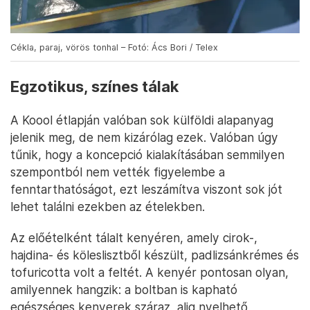
Cékla, paraj, vörös tonhal – Fotó: Ács Bori / Telex
Egzotikus, színes tálak
A Koool étlapján valóban sok külföldi alapanyag
jelenik meg, de nem kizárólag ezek. Valóban úgy
tűnik, hogy a koncepció kialakításában semmilyen
szempontból nem vették figyelembe a
fenntarthatóságot, ezt leszámítva viszont sok jót
lehet találni ezekben az ételekben.
Az előételként tálalt kenyéren, amely cirok-,
hajdina- és köleslisztből készült, padlizsánkrémes és
tofuricotta volt a feltét. A kenyér pontosan olyan,
amilyennek hangzik: a boltban is kapható
egészséges kenyerek száraz, alig nyelhető