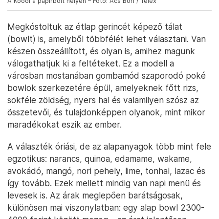
A Koool a papírbolt helyén – Fotó: Ács Bori / Telex
Megkóstoltuk az étlap gerincét képező tálat
(bowlt) is, amelyből többfélét lehet választani. Van
készen összeállított, és olyan is, amihez magunk
válogathatjuk ki a feltéteket. Ez a modell a
városban mostanában gombamód szaporodó poké
bowlok szerkezetére épül, amelyeknek főtt rizs,
sokféle zöldség, nyers hal és valamilyen szósz az
összetevői, és tulajdonképpen olyanok, mint mikor
maradékokat eszik az ember.
A választék óriási, de az alapanyagok több mint fele
egzotikus: narancs, quinoa, edamame, wakame,
avokádó, mangó, nori pehely, lime, tonhal, lazac és
így tovább. Ezek mellett mindig van napi menü és
levesek is. Az árak meglepően barátságosak,
különösen mai viszonylatban: egy alap bowl 2300-