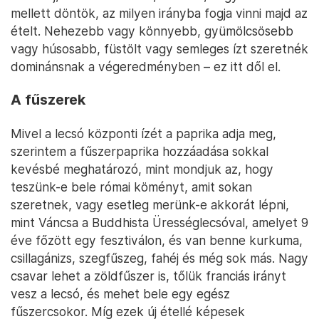
mellett döntök, az milyen irányba fogja vinni majd az
ételt. Nehezebb vagy könnyebb, gyümölcsösebb
vagy húsosabb, füstölt vagy semleges ízt szeretnék
dominánsnak a végeredményben – ez itt dől el.
A fűszerek
Mivel a lecsó központi ízét a paprika adja meg,
szerintem a fűszerpaprika hozzáadása sokkal
kevésbé meghatározó, mint mondjuk az, hogy
teszünk-e bele római köményt, amit sokan
szeretnek, vagy esetleg merünk-e akkorát lépni,
mint Váncsa a Buddhista Ürességlecsóval, amelyet 9
éve főzött egy fesztiválon, és van benne kurkuma,
csillagánizs, szegfűszeg, fahéj és még sok más. Nagy
csavar lehet a zöldfűszer is, tőlük franciás irányt
vesz a lecsó, és mehet bele egy egész
fűszercsokor. Míg ezek új étellé képesek