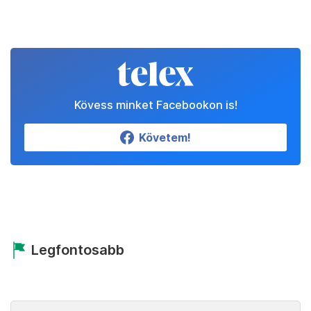
Kövess minket Facebookon is!
Követem!
Legfontosabb