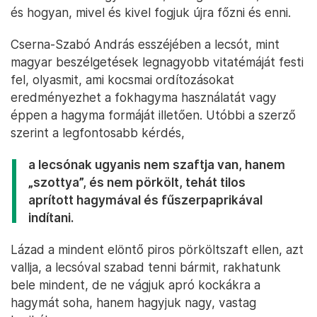
és hogyan, mivel és kivel fogjuk újra főzni és enni.
Cserna-Szabó András esszéjében a lecsót, mint
magyar beszélgetések legnagyobb vitatémáját festi
fel, olyasmit, ami kocsmai ordítozásokat
eredményezhet a fokhagyma használatát vagy
éppen a hagyma formáját illetően. Utóbbi a szerző
szerint a legfontosabb kérdés,
a lecsónak ugyanis nem szaftja van, hanem
„szottya”, és nem pörkölt, tehát tilos
aprított hagymával és fűszerpaprikával
indítani.
Lázad a mindent elöntő piros pörköltszaft ellen, azt
vallja, a lecsóval szabad tenni bármit, rakhatunk
bele mindent, de ne vágjuk apró kockákra a
hagymát soha, hanem hagyjuk nagy, vastag