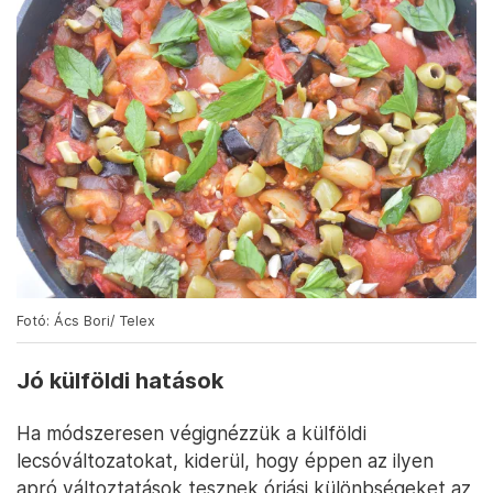
Fotó: Ács Bori/ Telex
Jó külföldi hatások
Ha módszeresen végignézzük a külföldi
lecsóváltozatokat, kiderül, hogy éppen az ilyen
apró változtatások tesznek óriási különbségeket az