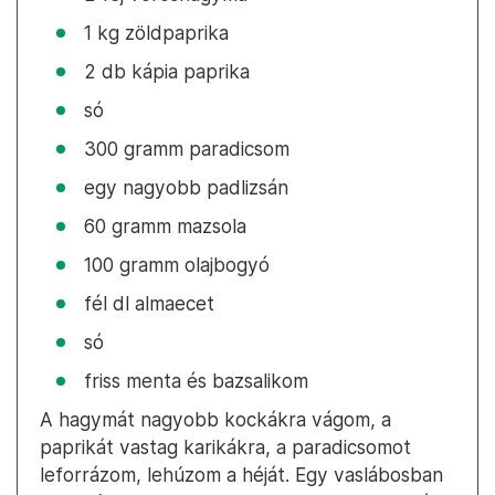
1 kg zöldpaprika
2 db kápia paprika
só
300 gramm paradicsom
egy nagyobb padlizsán
60 gramm mazsola
100 gramm olajbogyó
fél dl almaecet
só
friss menta és bazsalikom
A hagymát nagyobb kockákra vágom, a
paprikát vastag karikákra, a paradicsomot
leforrázom, lehúzom a héját. Egy vaslábosban