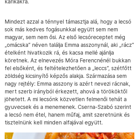
karikákra.
Mindezt azzal a ténnyel támasztja alá, hogy a lecsó
sok más kedves fogásunkkal együtt sem nem
magyar, sem nem ősi. Az első lecsóreceptet még
„omácska” néven találja Emma asszonynál, aki „rácz”
ételként hivatkozik rá, és kacsa mellé ajánlja
köretnek. Az elnevezés Móra Ferencnénél bukkan
fel elsőként, és feltételezhetően a „leccs”, szétfőtt
zöldség kicsinyítő képzős alakja. Származása sem
nagy rejtély: Emma asszony is azért nevezi rácnak,
mert szerb irányból érkezett, ahová a törököktől
jöhetett. A mi lecsónk közvetlen felmenői tehát a
gyuvecsek és a menemenek. Cserna-Szabó szerint
a lecsó nem étel, hanem műfaj, amit szeretnünk és
tisztelnünk kell minden alfajával együtt.