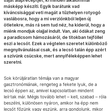
saját alapreceptjét, ki minden alkalommal
másképp készíti. Egyik barátunk vad
kíváncsisággal veti magát a tűzhelyen rotyogó
vaslábosra, hogy a mi verziónkból leljen új
ötletekre, más rá sem tud néz, ha kiderül, hogy a
miénk mondjuk olajjal indult. Van, aki ódákat zeng
a paradicsom hámozásáról, de titokban tejföllel
eszi a lecsót. Ezek a végtelen szeretet különböző
megnyilvánulásai csak, és a lecsó talán épp azért
a szívünk csücske, mert annyiféleképpen lehet
szeretni.
Sok körüljáratlan témája van a magyar
gasztronómiának, rengeteg a fekete lyuk, de a
lecsó éppen az, amivel kapcsolatban mindent
leírtak már. Mégis tovább lehet – kell, szabad – róla
beszélni, különösen nyáron, amikor ha épp nem
lecsót főzünk vagy eszünk, arra gondolunk, mikor