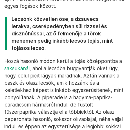
egyes fogások között.
Lecsónk közvetlen őse, a dzsuvecs
lerakva, cserépedényben sül rizzsel és
disznóhússal, az ő felmenője a török
menemen pedig inkább lecsós tojás, mint
tojásos lecsó.
Hozzá hasonló módon kerül a tojás középpontba a
saksukánál
, ahol a lecsóba buggyantják őket úgy,
hogy belül picit lágyak maradnak. Aztán vannak a
baszk és olasz lecsók, amik hozzánk és a
keletiekhez képest is inkább egyszerűsítenek, mint
bonyolítanak. A piperade is a hagyma-paprika-
paradicsom hármasról indul, de füstölt
fűszerpaprika választja el a többiektől. Az olasz
peperonata hasonló, sokszor olívaolajjal, néha vajjal
indul, és éppen az egyszerűsége a legjobb: sokkal