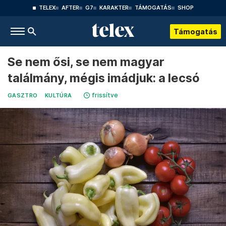
TELEX
AFTER
G7
KARAKTER
TÁMOGATÁS
SHOP
Támogatás
Se nem ősi, se nem magyar
találmány, mégis imádjuk: a lecsó
frissítve
GASZTRO
KULTÚRA