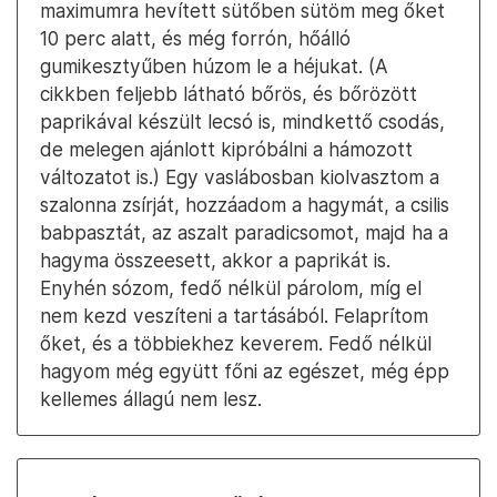
maximumra hevített sütőben sütöm meg őket
10 perc alatt, és még forrón, hőálló
gumikesztyűben húzom le a héjukat. (A
cikkben feljebb látható bőrös, és bőrözött
paprikával készült lecsó is, mindkettő csodás,
de melegen ajánlott kipróbálni a hámozott
változatot is.) Egy vaslábosban kiolvasztom a
szalonna zsírját, hozzáadom a hagymát, a csilis
babpasztát, az aszalt paradicsomot, majd ha a
hagyma összeesett, akkor a paprikát is.
Enyhén sózom, fedő nélkül párolom, míg el
nem kezd veszíteni a tartásából. Felaprítom
őket, és a többiekhez keverem. Fedő nélkül
hagyom még együtt főni az egészet, még épp
kellemes állagú nem lesz.