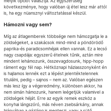
melyik opciót választja. Az egyszerűség
következménye, hogy valóban új étel lesz már attól
is, ha egy nüansznyi változtatással készül.
Hámozni vagy sem?
Míg az átlagemberek többsége nem hámozgatja le a
zöldségeket, a szakácsok mind-mind a pöndörödő
paprika-és paradicsomhéjak ellen vannak. Ez a lecsó
nagy csapdája: egyszerű ételnek tűnik, aztán mire
mindent lehámozunk, összevagdosunk, hipp-hopp
ráment egy fél nap. Hétköznapi háziasszonyként én
is hajlamos lennék ezt a lépést jelentéktelennek
titulálni, pedig – sajnos – nem az. Valóban egészen
más lesz így a végeredmény, különösen akkor, ha
nem simán hámozunk, hanem leégetjük valamivel a
zöldségek héját. Erre az egyik remek eszköz a
konyhai lángszóró, más néven zsebsárkány, annak
hiányában a gázláng is megteszi, vagy a sütő