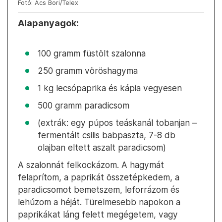
Fotó: Ács Bori/Telex
Alapanyagok:
100 gramm füstölt szalonna
250 gramm vöröshagyma
1 kg lecsópaprika és kápia vegyesen
500 gramm paradicsom
(extrák: egy púpos teáskanál tobanjan –
fermentált csilis babpaszta, 7-8 db
olajban eltett aszalt paradicsom)
A szalonnát felkockázom. A hagymát
felaprítom, a paprikát összetépkedem, a
paradicsomot bemetszem, leforrázom és
lehúzom a héját. Türelmesebb napokon a
paprikákat láng felett megégetem, vagy