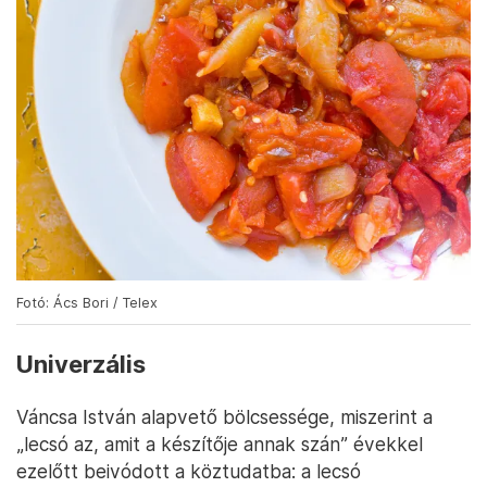
Fotó: Ács Bori / Telex
Univerzális
Váncsa István alapvető bölcsessége, miszerint a
„lecsó az, amit a készítője annak szán” évekkel
ezelőtt beivódott a köztudatba: a lecsó