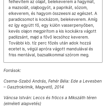
felhevítem az olajat, belekeverem a hagymát,
a mazsolát, olajbogyót, a paprikát, sózom,
elkeverem, és hagyom összeesni az egészet. A
paradicsomot is kockázom, belekeverem. Amíg
ez így együtt fő, egy külön vasserpenyőben,
kevés olajon megpirítom a kis kockákra vágott
padlizsánt, majd a fővő lecsóhoz keverem.
További kb. tíz perc főzés után adok hozzá
ecetet is, végül apróra vágott mandulával és
friss mentával, bazsalikommal szórom meg.
Források:
Cserna-Szabó András, Fehér Béla: Ede a Levesben
– Gasztrokrimik, Magvető, 2014
Váncsa István: Leccs és fröccs a Mikszáth téren
(elméleti alapvetés)