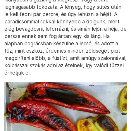
legmagasabb fokozata. A lényeg, hogy sütés után
le kell fedni pár percre, és úgy lehúzni a héját. A
paradicsommal sokkal könnyebb a dolgunk, mert
elég bevagdosni, leforrázni, és simán lejön a héja, de
persze ennek sem fog ártani egy kis láng. Ha
alapban bográcsban készülne a lecsó, és adott a
tűz, mint eszköz, érdemes minden zöldséget picit
megpirítani előbb, a füstízt, amit amúgy szalonnával,
kolbásszal szokás adni az ételnek, így valódi tűzzel
érhetjük el.