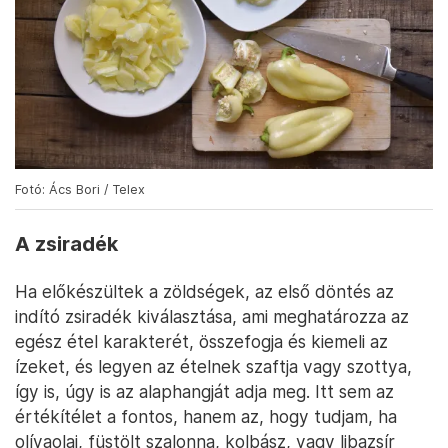
Fotó: Ács Bori / Telex
A zsiradék
Ha előkészültek a zöldségek, az első döntés az
indító zsiradék kiválasztása, ami meghatározza az
egész étel karakterét, összefogja és kiemeli az
ízeket, és legyen az ételnek szaftja vagy szottya,
így is, úgy is az alaphangját adja meg. Itt sem az
értékítélet a fontos, hanem az, hogy tudjam, ha
olívaolaj, füstölt szalonna, kolbász, vagy libazsír