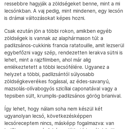
ressebbre hagyják a zöldségeket benne, mint a mi
lecsónkban. A vaj pedig, mint mindenen, egy lecsón
is drámai változásokat képes hozni.
Csak ezután jön a többi rokon, amikben egyéb
zöldségek is vannak az alaphármason túl: a
padlizsános-cukkinis francia ratatouille, amit lezserül
egybefőzni vagy szép, rendezetten lerakva sütni is
lehet, mint a rajzfilmben, ahol már alig
emlékeztetett a többi lecsófélére. Ugyanez a
helyzet a többi, padlizsántól súlyosabb
zöldségkeverékes fogással, az édes-savanyú,
mazsolás-olívabogyós szicíliai caponatával vagy a
tepsiben sült, krumplis-padlizsános görög brianival.
Így lehet, hogy nálam soha nem készül két
ugyanolyan lecsó, következésképpen
lecsóreceptem nincs, másképp fogalmazva: van