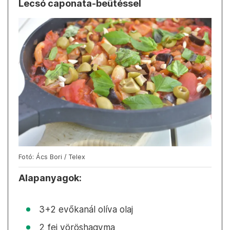
Lecsó caponata-beütéssel
Fotó: Ács Bori / Telex
Alapanyagok:
3+2 evőkanál olíva olaj
2 fej vöröshagyma