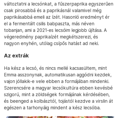
változtatni a lecsónkat, a fűszerpaprika egyszerűen
csak pirosabbá és a paprikásnál valamivel még
paprikásabbá emeli az ízét. Hasonló eredményt ér
el a fermentált csilis babpaszta, más néven
tobanjan, ami a 2021-es lecsóim legjobb újítása. A
végeredmény paprikaízét megkétszerezi, és
nagyon enyhén, utólag csípős hatást ad neki.
Az extrák
Ha kész a lecsó, és nincs mellé kacsasültem, mint
Emma asszonynak, automatikusan aggódni kezdek,
vajon jóllakik-e vele ebben a formájában mindenki.
Szerencsére a magyar lecsókultúra ebben kevésbé
szigorú, mint a zöldségek formájának kérdésében,
és beenged a kolbásztól, tojástól kezdve a virslin át
egészen a tarhonyáig mindent a kész lecsóba.