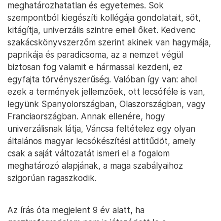
meghatározhatatlan és egyetemes. Sok
szempontból kiegészíti kollégája gondolatait, sőt,
kitágítja, univerzális szintre emeli őket. Kedvenc
szakácskönyvszerzőm szerint akinek van hagymája,
paprikája és paradicsoma, az a nemzet végül
biztosan fog valamit e hármassal kezdeni, ez
egyfajta törvényszerűség. Valóban így van: ahol
ezek a termények jellemzőek, ott lecsóféle is van,
legyünk Spanyolországban, Olaszországban, vagy
Franciaországban. Annak ellenére, hogy
univerzálisnak látja, Váncsa feltételez egy olyan
általános magyar lecsókészítési attitűdöt, amely
csak a saját változatát ismeri el a fogalom
meghatározó alapjának, a maga szabályaihoz
szigorúan ragaszkodik.
Az írás óta megjelent 9 év alatt, ha