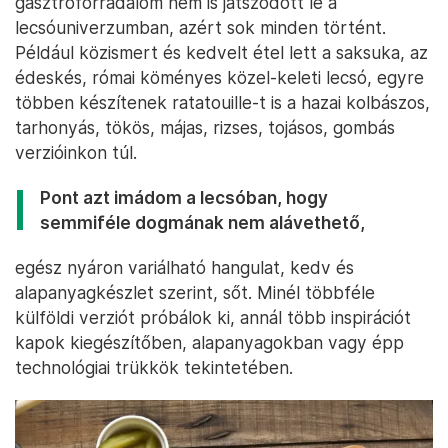
gasztroforradalom nem is játszódott le a
lecsóuniverzumban, azért sok minden történt.
Például közismert és kedvelt étel lett a saksuka, az
édeskés, római köményes közel-keleti lecsó, egyre
többen készítenek ratatouille-t is a hazai kolbászos,
tarhonyás, tökös, májas, rizses, tojásos, gombás
verzióinkon túl.
Pont azt imádom a lecsóban, hogy
semmiféle dogmának nem alávethető,
egész nyáron variálható hangulat, kedv és
alapanyagkészlet szerint, sőt. Minél többféle
külföldi verziót próbálok ki, annál több inspirációt
kapok kiegészítőben, alapanyagokban vagy épp
technológiai trükkök tekintetében.