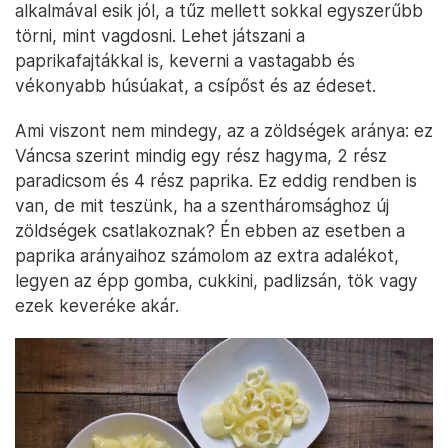
alkalmával esik jól, a tűz mellett sokkal egyszerűbb
törni, mint vagdosni. Lehet játszani a
paprikafajtákkal is, keverni a vastagabb és
vékonyabb húsúakat, a csípőst és az édeset.
Ami viszont nem mindegy, az a zöldségek aránya: ez
Váncsa szerint mindig egy rész hagyma, 2 rész
paradicsom és 4 rész paprika. Ez eddig rendben is
van, de mit teszünk, ha a szentháromsághoz új
zöldségek csatlakoznak? Én ebben az esetben a
paprika arányaihoz számolom az extra adalékot,
legyen az épp gomba, cukkini, padlizsán, tök vagy
ezek keveréke akár.