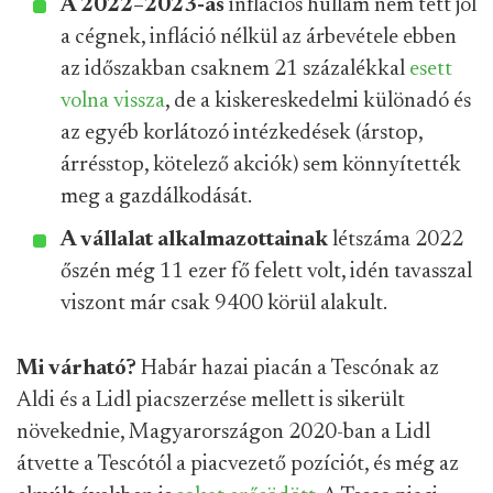
A 2022–2023-as
inflációs hullám nem tett jól
a cégnek, infláció nélkül az árbevétele ebben
az időszakban csaknem 21 százalékkal
esett
volna vissza
, de a kiskereskedelmi különadó és
az egyéb korlátozó intézkedések (árstop,
árrésstop, kötelező akciók) sem könnyítették
meg a gazdálkodását.
A vállalat alkalmazottainak
létszáma 2022
őszén még 11 ezer fő felett volt, idén tavasszal
viszont már csak 9400 körül alakult.
Mi várható?
Habár hazai piacán a Tescónak az
Aldi és a Lidl piacszerzése mellett is sikerült
növekednie, Magyarországon 2020-ban a Lidl
átvette a Tescótól a piacvezető pozíciót, és még az