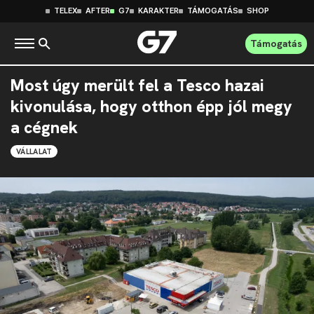
TELEX
AFTER
G7
KARAKTER
TÁMOGATÁS
SHOP
Támogatás
Most úgy merült fel a Tesco hazai
kivonulása, hogy otthon épp jól megy
a cégnek
VÁLLALAT