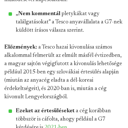
„Nem kommentál
pletykákat vagy
találgatásokat” a Tesco anyavállalata a G7-nek
küldött írásos válasza szerint.
Előzmények:
a Tesco hazai kivonulása számos
alkalommal felmerült az elmúlt másfél évtizedben,
a magyar sajtón végigfutott a kivonulás lehetősége
például 2015-ben egy szlovákiai értesülés alapján
(miután az anyacég eladta a dél-koreai
érdekeltségeit), és 2020-ban is, miután a cég
kivonult Lengyelországból.
Ezeket az értesüléseket
a cég korábban
többször is cáfolta, ahogy például a G7
kérdésére is
2021-ben
.