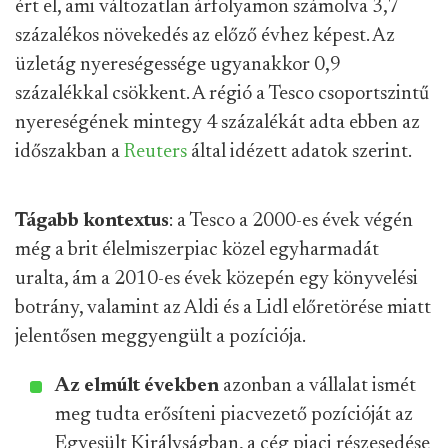
ért el, ami változatlan árfolyamon számolva 3,7
százalékos növekedés az előző évhez képest. Az
üzletág nyereségessége ugyanakkor 0,9
százalékkal csökkent. A régió a Tesco csoportszintű
nyereségének mintegy 4 százalékát adta ebben az
időszakban a
Reuters
által idézett adatok szerint.
Tágabb kontextus
: a Tesco a 2000-es évek végén
még a brit élelmiszerpiac közel egyharmadát
uralta, ám a 2010-es évek közepén egy könyvelési
botrány, valamint az Aldi és a Lidl előretörése miatt
jelentősen meggyengült a pozíciója.
Az elmúlt években
azonban a vállalat ismét
meg tudta erősíteni piacvezető pozícióját az
Egyesült Királyságban, a cég piaci részesedése