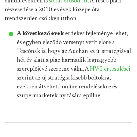
elmúlt években is
sokat erősödött
. A Tesco piaci
részesedése a 2010-es évek közepe óta
trendszerűen csökken itthon.
A következő évek
érdekes fejleménye lehet,
és egyben éleződő versenyt vetít előre a
Tescónak is, hogy az Auchan az új stratégiával
hét év alatt a piac harmadik legnagyobb
szereplőjévé szeretne válni. A
HVG értesülései
szerint az új stratégia kisebb boltokra,
ezekben átvehető online rendelésekre és
szupermarketek nyitására épülne.