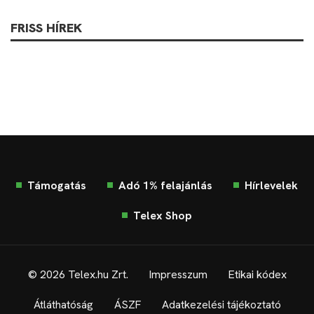
FRISS HÍREK
Támogatás
Adó 1% felajánlás
Hírlevelek
Telex Shop
© 2026 Telex.hu Zrt.
Impresszum
Etikai kódex
Átláthatóság
ÁSZF
Adatkezelési tájékoztató