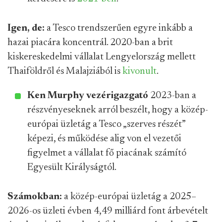
Igen, de:
a Tesco trendszerűen egyre inkább a
hazai piacára koncentrál. 2020-ban a brit
kiskereskedelmi vállalat Lengyelország mellett
Thaiföldről és Malajziából is
kivonult
.
Ken Murphy vezérigazgató
2023-ban a
részvényeseknek arról beszélt, hogy a közép-
európai üzletág a Tesco „szerves részét”
képezi, és működése alig von el vezetői
figyelmet a vállalat fő piacának számító
Egyesült Királyságtól.
Számokban:
a közép-európai üzletág a 2025–
2026-os üzleti évben 4,49 milliárd font árbevételt