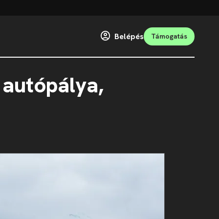
Belépés
Támogatás
 autópálya,