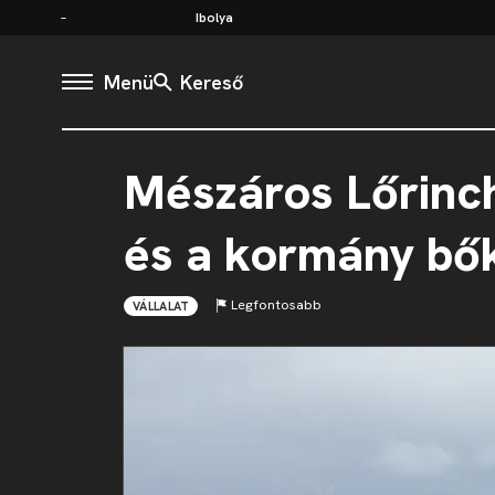
Ibolya
Menü
Kereső
Mészáros Lőrinch
és a kormány bők
Legfontosabb
VÁLLALAT