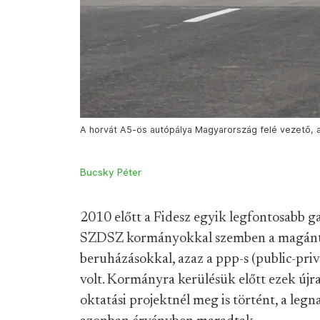
A horvát A5-ös autópálya Magyarország felé vezető, a
Bucsky Péter
2010 előtt a Fidesz egyik legfontosabb ga
SZDSZ kormányokkal szemben a magántők
beruházásokkal, azaz a ppp-s (public-pri
volt. Kormányra kerülésük előtt ezek újr
oktatási projektnél meg is történt, a le