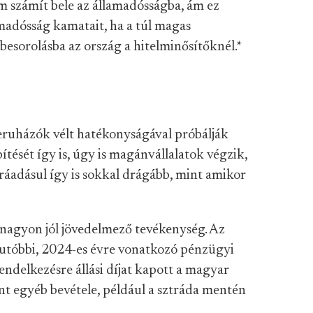
m számít bele az államadósságba, ám ez
madósság kamatait, ha a túl magas
besorolásba az ország a hitelminősítőknél.
*
ruházók vélt hatékonyságával próbálják
tését így is, úgy is magánvállalatok végzik,
ráadásul így is sokkal drágább, mint amikor
 nagyon jól jövedelmező tevékenység. Az
utóbbi, 2024-es évre vonatkozó pénzügyi
endelkezésre állási díjat kapott a magyar
int egyéb bevétele, például a sztráda mentén