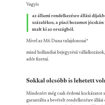
Vagyis
az állami rendelkezésre állási díja
százalékos, a piaci hozamot jócskán 
utalt ki az országból.
Mivel az M6 Duna tulajdonosai
*
mind hollandiai bejegyzésű vállalkozások, 
adót fizetni.
Sokkal olcsóbb is lehetett vo
Mindezért még csak érdemi kockázatot sem
garantálta a bevételt rendelkezésre állás