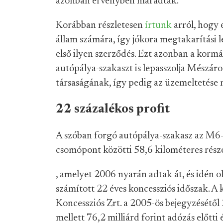
azonban érvényben maradtak.
Korábban részletesen
írtunk
arról, hogy
állam számára, így jókora megtakarítási l
első ilyen szerződés. Ezt azonban a kormá
autópálya-szakaszt is lepasszolja Mészáros
társaságának, így pedig az üzemeltetése 
22 százalékos profit
A szóban forgó autópálya-szakasz az M6-o
csomópont közötti 58,6 kilométeres rész
, amelyet 2006 nyarán adtak át, és idén o
számított 22 éves koncessziós időszak. 
Koncessziós Zrt. a 2005-ös bejegyzésétől 
mellett 76,2 milliárd forint adózás előtti é