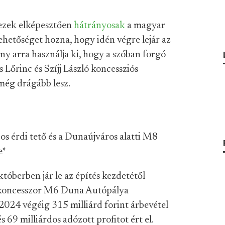
 ezek elképesztően
hátrányosak
a magyar
ehetőséget hozna, hogy idén végre lejár az
ny arra használja ki, hogy a szóban forgó
 Lőrinc és Szíjj László koncessziós
még drágább lesz.
s érdi tető és a Dunaújváros alatti M8
e
*
któberben jár le az építés kezdetétől
A koncesszor M6 Duna Autópálya
2024 végéig 315 milliárd forint árbevétel
s 69 milliárdos adózott profitot ért el.