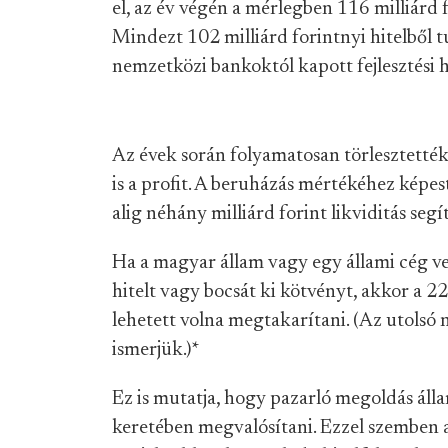
el, az év végén a mérlegben 116 milliárd 
Mindezt 102 milliárd forintnyi hitelből 
nemzetközi bankoktól kapott fejlesztési hi
Az évek során folyamatosan törlesztették
is a profit. A beruházás mértékéhez képes
alig néhány milliárd forint likviditás segí
Ha a magyar állam vagy egy állami cég ves
hitelt vagy bocsát ki kötvényt, akkor a 22
lehetett volna megtakarítani. (Az utolsó
ismerjük.)
*
Ez is mutatja, hogy pazarló megoldás ál
keretében megvalósítani. Ezzel szemben a