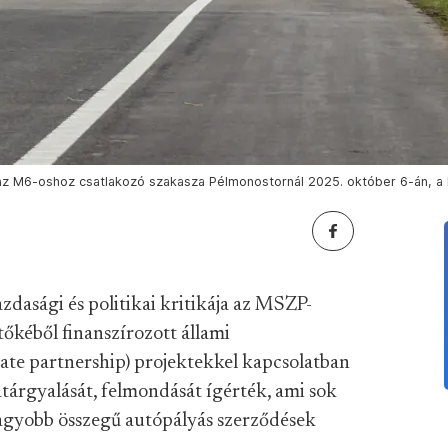
z M6-oshoz csatlakozó szakasza Pélmonostornál 2025. október 6-án, a ké
zdasági és politikai kritikája az MSZP-
éből finanszírozott állami
vate partnership) projektekkel kapcsolatban
atárgyalását, felmondását ígérték, ami sok
gnagyobb összegű autópályás szerződések