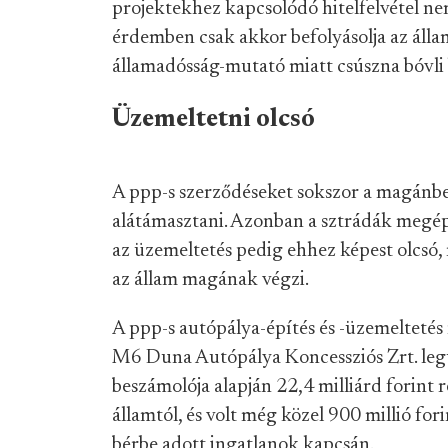
projektekhez kapcsolódó hitelfelvétel ne
érdemben csak akkor befolyásolja az álla
államadósság-mutató miatt csúszna bóvli 
Üzemeltetni olcsó
A ppp-s szerződéseket sokszor a magánbe
alátámasztani. Azonban a sztrádák megépí
az üzemeltetés pedig ehhez képest olcsó, 
az állam magának végzi.
A ppp-s autópálya-építés és -üzemeltetés
M6 Duna Autópálya Koncessziós Zrt. leg
beszámolója alapján 22,4 milliárd forint r
államtól, és volt még közel 900 millió for
bérbe adott ingatlanok kapcsán.