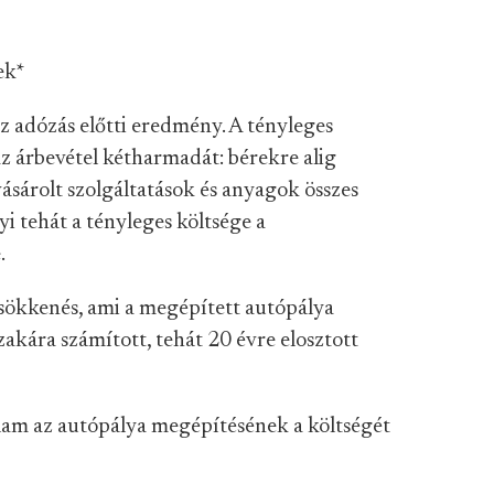
ek
*
az adózás előtti eredmény. A tényleges
z árbevétel kétharmadát: bérekre alig
vásárolt szolgáltatások és anyagok összes
nyi tehát a tényleges költsége a
.
sökkenés, ami a megépített autópálya
akára számított, tehát 20 évre elosztott
állam az autópálya megépítésének a költségét