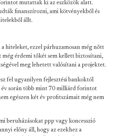
forintot mutattak ki az eszközök alatt.
tudták finanszírozni, ami kötvényekből és
telekből állt.
 a hiteleket, ezzel párhuzamosan még nőtt
t még érdemi tőkét sem kellett biztosítani,
tségével meg lehetett valósítani a projektet.
z fel ugyanilyen fejlesztési bankoktól
 év során több mint 70 milliárd forintot
 nem egészen két év profitszámait még nem
lami beruházásokat ppp vagy koncesszió
nnyi előny áll, hogy az ezekhez a