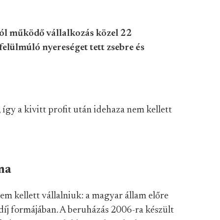
kból működő vállalkozás közel 22
felülmúló nyereséget tett zsebre és
így a kivitt profit után idehaza nem kellett
lna
 kellett vállalniuk: a magyar állam előre
i díj formájában. A beruházás 2006-ra készült