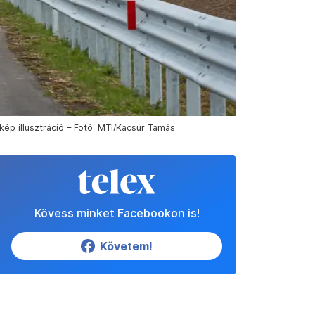
p illusztráció – Fotó: MTI/Kacsúr Tamás
Kövess minket Facebookon is!
Követem!