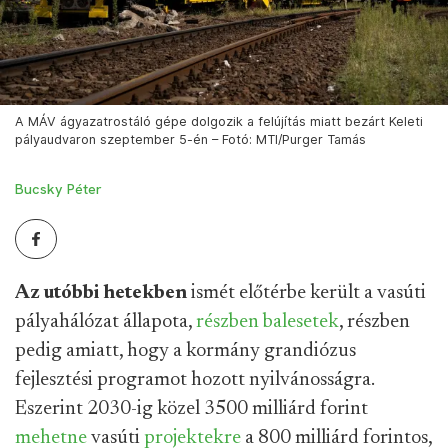
A MÁV ágyazatrostáló gépe dolgozik a felújítás miatt bezárt Keleti
pályaudvaron szeptember 5-én – Fotó: MTI/Purger Tamás
Bucsky Péter
Az utóbbi hetekben
ismét előtérbe került a vasúti
pályahálózat állapota,
részben
balesetek
, részben
pedig amiatt, hogy a kormány grandiózus
fejlesztési programot hozott nyilvánosságra.
Eszerint 2030-ig közel 3500 milliárd forint
mehetne
vasúti
projektekre
a 800 milliárd forintos,