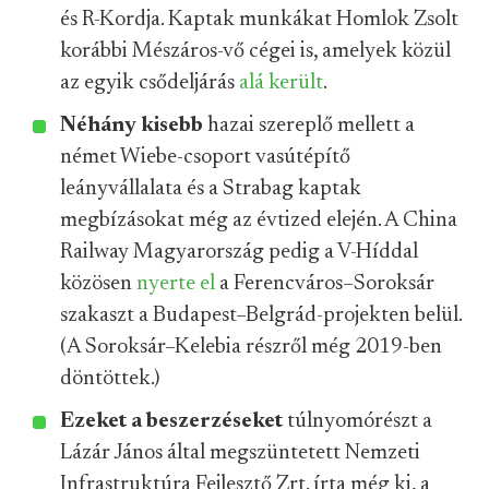
és R-Kordja. Kaptak munkákat Homlok Zsolt
korábbi Mészáros-vő cégei is, amelyek közül
az egyik csődeljárás
alá került
.
Néhány kisebb
hazai szereplő mellett a
német Wiebe-csoport vasútépítő
leányvállalata és a Strabag kaptak
megbízásokat még az évtized elején. A China
Railway Magyarország pedig a V-Híddal
közösen
nyerte el
a Ferencváros–Soroksár
szakaszt a Budapest–Belgrád-projekten belül.
(A Soroksár–Kelebia részről még 2019-ben
döntöttek.)
Ezeket a beszerzéseket
túlnyomórészt a
Lázár János által megszüntetett Nemzeti
Infrastruktúra Fejlesztő Zrt. írta még ki, a