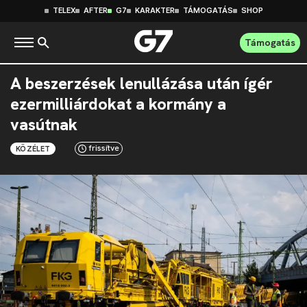
TELEX
AFTER
G7
KARAKTER
TÁMOGATÁS
SHOP
Támogatás
A beszerzések lenullázása után ígér
ezermilliárdokat a kormány a
vasútnak
frissítve
KÖZÉLET