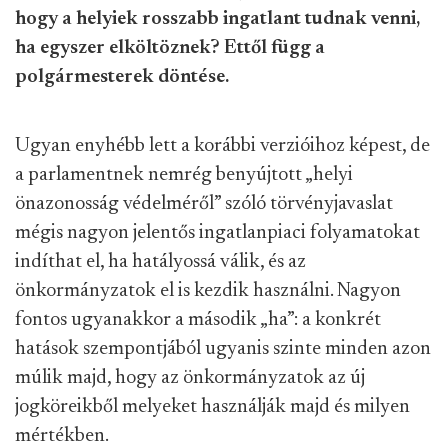
hogy a helyiek rosszabb ingatlant tudnak venni,
ha egyszer elköltöznek? Ettől függ a
polgármesterek döntése.
Ugyan enyhébb lett a korábbi verzióihoz képest, de
a parlamentnek nemrég benyújtott „helyi
önazonosság védelméről” szóló törvényjavaslat
mégis nagyon jelentős ingatlanpiaci folyamatokat
indíthat el, ha hatályossá válik, és az
önkormányzatok el is kezdik használni. Nagyon
fontos ugyanakkor a második „ha”: a konkrét
hatások szempontjából ugyanis szinte minden azon
múlik majd, hogy az önkormányzatok az új
jogköreikből melyeket használják majd és milyen
mértékben.