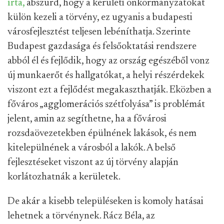
írta,
abszurd, hogy a kerületi önkormányzatokat
külön kezeli a törvény, ez ugyanis a budapesti
városfejlesztést teljesen lebéníthatja. Szerinte
Budapest gazdasága és felsőoktatási rendszere
abból él és fejlődik, hogy az ország egészéből vonz
új munkaerőt és hallgatókat, a helyi részérdekek
viszont ezt a fejlődést megakaszthatják. Eközben a
főváros „agglomerációs szétfolyása” is problémát
jelent, amin az segíthetne, ha a fővárosi
rozsdaövezetekben épülnének lakások, és nem
kitelepülnének a városból a lakók. A belső
fejlesztéseket viszont az új törvény alapján
korlátozhatnák a kerületek.
De akár a kisebb településeken is komoly hatásai
lehetnek a törvénynek. Rácz Béla, az