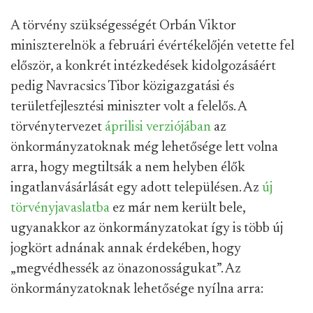
A törvény szükségességét Orbán Viktor
miniszterelnök a februári évértékelőjén vetette fel
először, a konkrét intézkedések kidolgozásáért
pedig Navracsics Tibor közigazgatási és
területfejlesztési miniszter volt a felelős. A
törvénytervezet
áprilisi verziójában
az
önkormányzatoknak még lehetősége lett volna
arra, hogy megtiltsák a nem helyben élők
ingatlanvásárlását egy adott településen. Az
új
törvényjavaslatba
ez már nem került bele,
ugyanakkor az önkormányzatokat így is több új
jogkört adnának annak érdekében, hogy
„megvédhessék az önazonosságukat”. Az
önkormányzatoknak lehetősége nyílna arra: