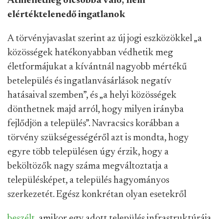
Átmenetileg olcsóbbá váló, nem
elértéktelenedő ingatlanok
A törvényjavaslat szerint az új jogi eszközökkel „a
közösségek hatékonyabban védhetik meg
életformájukat a kívántnál nagyobb mértékű
betelepülés és ingatlanvásárlások negatív
hatásaival szemben”, és „a helyi közösségek
dönthetnek majd arról, hogy milyen irányba
fejlődjön a település”. Navracsics korábban a
törvény szükségességéről azt is mondta, hogy
egyre több településen úgy érzik, hogy a
beköltözők nagy száma megváltoztatja a
településképet, a település hagyományos
szerkezetét. Egész konkrétan olyan esetekről
beszélt
, amikor egy adott település infrastruktúrája