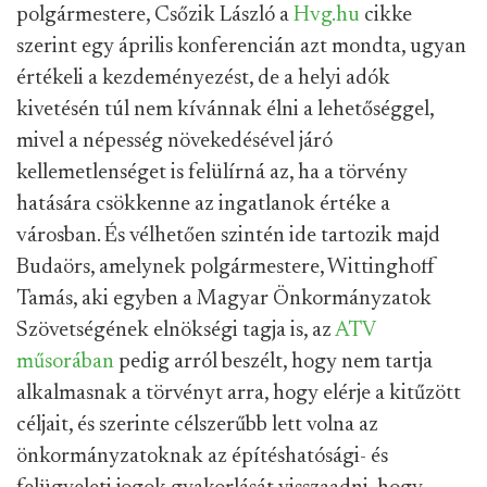
polgármestere, Csőzik László a
Hvg.hu
cikke
szerint egy április konferencián azt mondta, ugyan
értékeli a kezdeményezést, de a helyi adók
kivetésén túl nem kívánnak élni a lehetőséggel,
mivel a népesség növekedésével járó
kellemetlenséget is felülírná az, ha a törvény
hatására csökkenne az ingatlanok értéke a
városban. És vélhetően szintén ide tartozik majd
Budaörs, amelynek polgármestere,
Wittinghoff
Tamás, aki egyben a Magyar Önkormányzatok
Szövetségének elnökségi tagja is, az
ATV
műsorában
pedig arról beszélt, hogy nem tartja
alkalmasnak a törvényt arra, hogy elérje a kitűzött
céljait, és szerinte célszerűbb lett volna az
önkormányzatoknak az építéshatósági- és