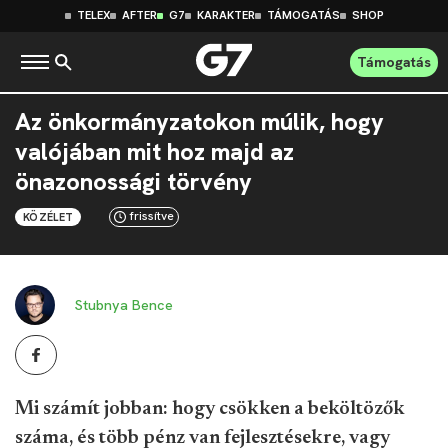
TELEX
AFTER
G7
KARAKTER
TÁMOGATÁS
SHOP
Támogatás
Az önkormányzatokon múlik, hogy
valójában mit hoz majd az
önazonossági törvény
frissítve
KÖZÉLET
Stubnya Bence
Mi számít jobban: hogy csökken a beköltözők
száma, és több pénz van fejlesztésekre, vagy