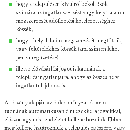
hogy a településen kívülről beköltözők
számára az ingatlanszerzést vagy helyi lakcím
megszerzését adófizetési kötelezettséghez
kössék,
hogy a helyi lakcím megszerzését megtiltsák,
vagy feltételekhez kössék (ami szintén lehet
pénz megfizetése),
illetve elővásárlási jogot is kapnának a
település ingatlanjaira, ahogy az összes helyi
ingatlantulajdonos is.
A törvény alapján az önkormányzatok nem
tudnának automatikusan élni ezekkel a jogaikkal,
először ugyanis rendeletet kellene hozniuk. Ebben
meg kellene határozniuk a település egészére, vagy