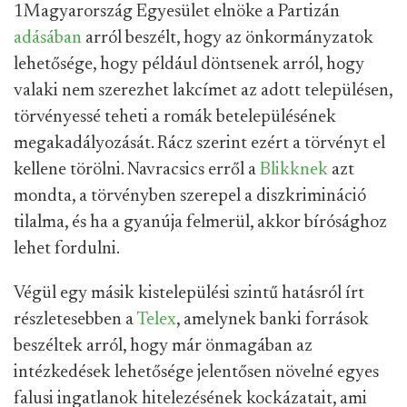
1Magyarország Egyesület elnöke a Partizán
adásában
arról beszélt, hogy az önkormányzatok
lehetősége, hogy például döntsenek arról, hogy
valaki nem szerezhet lakcímet az adott településen,
törvényessé teheti a romák betelepülésének
megakadályozását. Rácz szerint ezért a törvényt el
kellene törölni. Navracsics erről a
Blikknek
azt
mondta, a törvényben szerepel a diszkrimináció
tilalma, és ha a gyanúja felmerül, akkor bírósághoz
lehet fordulni.
Végül egy másik kistelepülési szintű hatásról írt
részletesebben a
Telex
, amelynek banki források
beszéltek arról, hogy már önmagában az
intézkedések lehetősége jelentősen növelné egyes
falusi ingatlanok hitelezésének kockázatait, ami