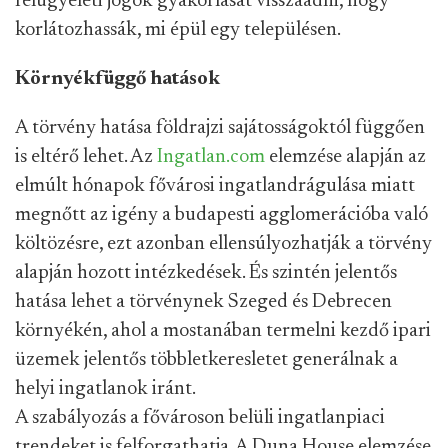
felügyeleti jogok gyakorlását visszaadni, hogy
korlátozhassák, mi épül egy településen.
Környékfüggő hatások
A törvény hatása földrajzi sajátosságoktól függően
is eltérő lehet. Az
Ingatlan.com
elemzése alapján az
elmúlt hónapok fővárosi ingatlandrágulása miatt
megnőtt az igény a budapesti agglomerációba való
költözésre, ezt azonban ellensúlyozhatják a törvény
alapján hozott intézkedések. És szintén jelentős
hatása lehet a törvénynek Szeged és Debrecen
környékén, ahol a mostanában termelni kezdő ipari
üzemek jelentős többletkeresletet generálnak a
helyi ingatlanok iránt.
A szabályozás a fővároson belüli ingatlanpiaci
trendeket is felforgathatja. A Duna House elemzése