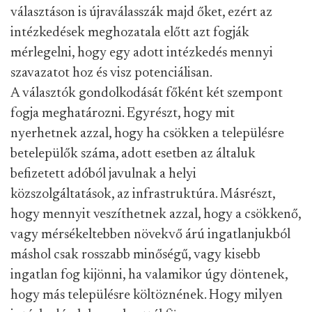
választáson is újraválasszák majd őket, ezért az
intézkedések meghozatala előtt azt fogják
mérlegelni, hogy egy adott intézkedés mennyi
szavazatot hoz és visz potenciálisan.
A választók gondolkodását főként két szempont
fogja meghatározni. Egyrészt, hogy mit
nyerhetnek azzal, hogy ha csökken a településre
betelepülők száma, adott esetben az általuk
befizetett adóból javulnak a helyi
közszolgáltatások, az infrastruktúra. Másrészt,
hogy mennyit veszíthetnek azzal, hogy a csökkenő,
vagy mérsékeltebben növekvő árú ingatlanjukból
máshol csak rosszabb minőségű, vagy kisebb
ingatlan fog kijönni, ha valamikor úgy döntenek,
hogy más településre költöznének. Hogy milyen