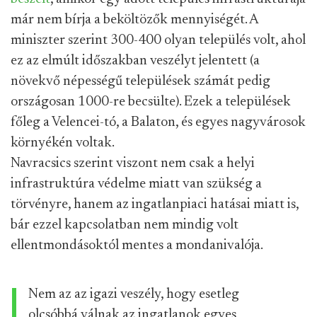
már nem bírja a beköltözők mennyiségét. A
miniszter szerint 300-400 olyan település volt, ahol
ez az elmúlt időszakban veszélyt jelentett (a
növekvő népességű települések számát pedig
országosan 1000-re becsülte). Ezek a települések
főleg a Velencei-tó, a Balaton, és egyes nagyvárosok
környékén voltak.
Navracsics szerint viszont nem csak a helyi
infrastruktúra védelme miatt van szükség a
törvényre, hanem az ingatlanpiaci hatásai miatt is,
bár ezzel kapcsolatban nem mindig volt
ellentmondásoktól mentes a mondanivalója.
Nem az az igazi veszély, hogy esetleg
olcsóbbá válnak az ingatlanok egyes