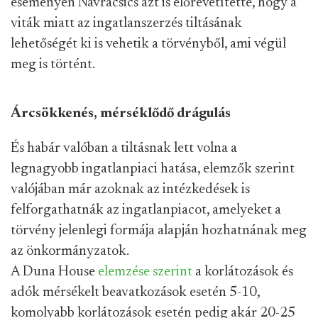
eseményen Navracsics azt is előrevetítette, hogy a
viták miatt az ingatlanszerzés tiltásának
lehetőségét ki is vehetik a törvényből, ami végül
meg is történt.
Árcsökkenés, mérséklődő drágulás
És habár valóban a tiltásnak lett volna a
legnagyobb ingatlanpiaci hatása, elemzők szerint
valójában már azoknak az intézkedések is
felforgathatnák az ingatlanpiacot, amelyeket a
törvény jelenlegi formája alapján hozhatnának meg
az önkormányzatok.
A Duna House
elemzése szerint
a korlátozások és
adók mérsékelt beavatkozások esetén 5-10,
komolyabb korlátozások esetén pedig akár 20-25