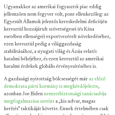
Ugyanakkor az amerikai fogyasztói piac eddig
jellemzően nem fegyver volt, pont ellenkezőleg: az
Egyesült Államok jelentős kereskedelmi deficitjén
keresztül hozzájárult szövetségesei (és Kína
esetében ellenségei) exportvezérelt növekedéséhez,
ezen keresztül pedig a világgazdaság
stabilitásához, a nyugati világ és Ázsia relatív
hatalmi békéjéhez, és ezen keresztül az amerikai
hatalmi érdekek globális érvényesítéséhez is.
A gazdasági nyitottság bölcsességét már
az előző
demokrata párti kormány is megkérdőjelezte
,
azonban Joe Biden
nemzetbiztonsági tanácsadója
megfogalmazása szerint
a „kis udvar, magas
kerítés” taktikáját követte. Ennek értelmében csak