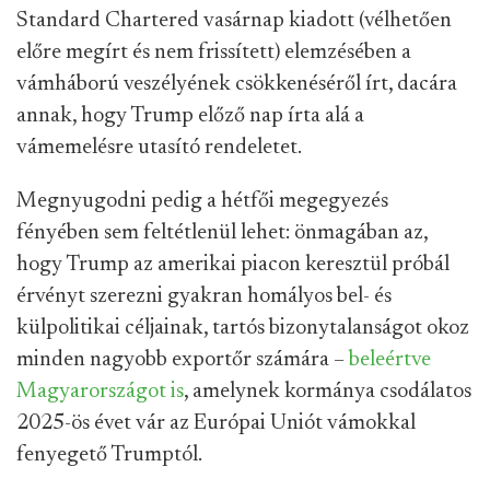
Standard Chartered vasárnap kiadott (vélhetően
előre megírt és nem frissített) elemzésében a
vámháború veszélyének csökkenéséről írt, dacára
annak, hogy Trump előző nap írta alá a
vámemelésre utasító rendeletet.
Megnyugodni pedig a hétfői megegyezés
fényében sem feltétlenül lehet: önmagában az,
hogy Trump az amerikai piacon keresztül próbál
érvényt szerezni gyakran homályos bel- és
külpolitikai céljainak, tartós bizonytalanságot okoz
minden nagyobb exportőr számára –
beleértve
Magyarországot is
, amelynek kormánya csodálatos
2025-ös évet vár az Európai Uniót vámokkal
fenyegető Trumptól.