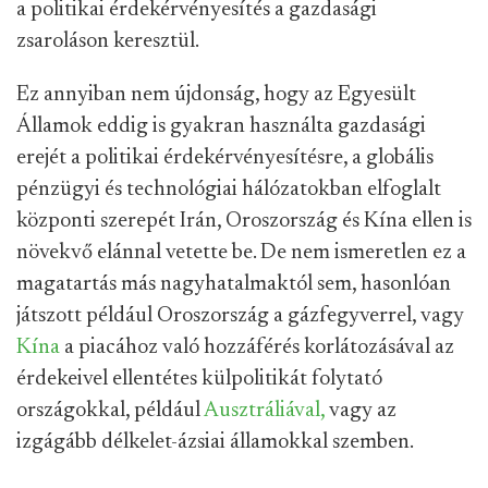
a politikai érdekérvényesítés a gazdasági
zsaroláson keresztül.
Ez annyiban nem újdonság, hogy az Egyesült
Államok eddig is gyakran használta gazdasági
erejét a politikai érdekérvényesítésre, a globális
pénzügyi és technológiai hálózatokban elfoglalt
központi szerepét Irán, Oroszország és Kína ellen is
növekvő elánnal vetette be. De nem ismeretlen ez a
magatartás más nagyhatalmaktól sem, hasonlóan
játszott például Oroszország a gázfegyverrel, vagy
Kína
a piacához való hozzáférés korlátozásával az
érdekeivel ellentétes külpolitikát folytató
országokkal, például
Ausztráliával,
vagy az
izgágább délkelet-ázsiai államokkal szemben.