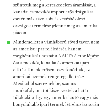
szüntetik meg a kereskedelem áramlását, a
kanadai és mexikói import erős drágulása
esetén más, távolabbi és kevésbé olcsó
országok termelése jelenne meg az amerikai
piacon.
Mindemellett a vámháború rövid távon nem
az amerikai ipar feléledését, hanem
megbénulását hozná: a NAFTA életbe lépése
óta a mexikói, kanadai és amerikai ipari
ellátási láncok erősen összefonódtak, az
amerikai üzemek rengeteg alkatrészt
Mexikóból szereznek be, számos
munkafolyamatot kiszerveztek a határ
túloldalára. Így egy amerikai autó vagy más
bonyolultabb ipari termék létrehozása során