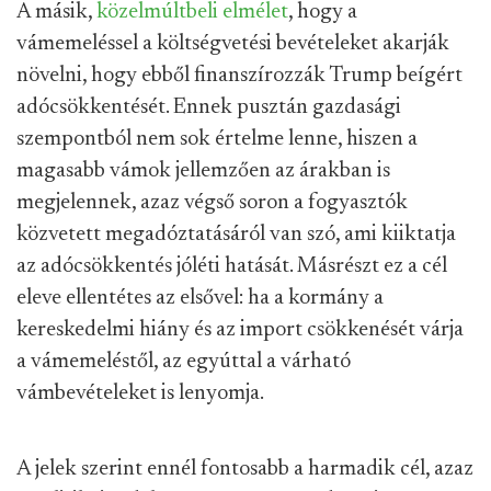
A másik,
közelmúltbeli elmélet
, hogy a
vámemeléssel a költségvetési bevételeket akarják
növelni, hogy ebből finanszírozzák Trump beígért
adócsökkentését. Ennek pusztán gazdasági
szempontból nem sok értelme lenne, hiszen a
magasabb vámok jellemzően az árakban is
megjelennek, azaz végső soron a fogyasztók
közvetett megadóztatásáról van szó, ami kiiktatja
az adócsökkentés jóléti hatását. Másrészt ez a cél
eleve ellentétes az elsővel: ha a kormány a
kereskedelmi hiány és az import csökkenését várja
a vámemeléstől, az egyúttal a várható
vámbevételeket is lenyomja.
A jelek szerint ennél fontosabb a harmadik cél, azaz