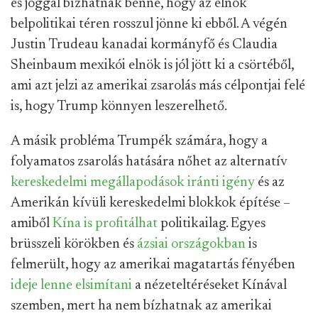
és joggal bízhatnak benne, hogy az elnök
belpolitikai téren rosszul jönne ki ebből. A végén
Justin Trudeau kanadai kormányfő és Claudia
Sheinbaum mexikói elnök is jól jött ki a csörtéből,
ami azt jelzi az amerikai zsarolás más célpontjai felé
is, hogy Trump könnyen leszerelhető.
A másik probléma Trumpék számára, hogy a
folyamatos zsarolás hatására
nőhet az alternatív
kereskedelmi megállapodások iránti igény
és az
Amerikán kívüli kereskedelmi blokkok építése –
amiből
Kína is profitálhat
politikailag. E
gyes
brüsszeli körökben és
ázsiai országokban
is
felmerült, hogy az amerikai magatartás fényében
ideje lenne elsimítani
a nézeteltéréseket Kínával
szemben, mert ha nem bízhatnak az amerikai