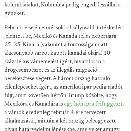
kolumbiaiakat, Kolumbia pedig engedi leszállni a
gépeket.
Február elsején ennél sokkal súlyosabb intézkedést
jelentett be, Mexikó és Kanada teljes exportjára
25–25, Kínára (valamint a fontossága miatt
alacsonyabb sarcot kapott kanadai olajra) 10
százalékos vámemelést ígért, hivatalosan a
drogcsempészet és az illegális migráció
berekesztése végett. A három ország hasonló
ellenlépéseket ígért, az amerikai ipar pedig riadót
fújt, amit követően hétfőn Trump közölte, hogy
Mexikóra és Kanadára is
egy hónapra felfüggeszti
a vámok eredetileg február 4-ére tervezett
alkalmazását, miután a két ország beleegyezett
olyan határvédelmi lépésekbe, amelyeket amúgy