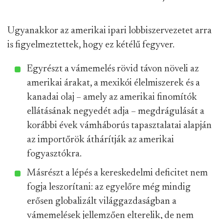
Ugyanakkor az amerikai ipari lobbiszervezetet arra
is figyelmeztettek, hogy ez kétélű fegyver.
Egyrészt a vámemelés rövid távon növeli az
amerikai árakat, a mexikói élelmiszerek és a
kanadai olaj – amely az amerikai finomítók
ellátásának negyedét adja – megdrágulását a
korábbi évek vámháborús tapasztalatai alapján
az importőrök áthárítják az amerikai
fogyasztókra.
Másrészt a lépés a kereskedelmi deficitet nem
fogja leszorítani: az egyelőre még mindig
erősen globalizált világgazdaságban a
vámemelések jellemzően elterelik, de nem