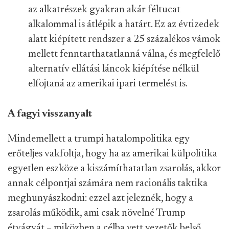
az alkatrészek gyakran akár féltucat
alkalommal is átlépik a határt. Ez az évtizedek
alatt kiépített rendszer a 25 százalékos vámok
mellett fenntarthatatlanná válna, és megfelelő
alternatív ellátási láncok kiépítése nélkül
elfojtaná az amerikai ipari termelést is.
A fagyi visszanyalt
Mindemellett a trumpi hatalompolitika egy
erőteljes vakfoltja, hogy ha az amerikai külpolitika
egyetlen eszköze a kiszámíthatatlan zsarolás, akkor
annak célpontjai számára nem racionális taktika
meghunyászkodni: ezzel azt jeleznék, hogy a
zsarolás működik, ami csak növelné Trump
étvágyát – miközben a célba vett vezetők belső