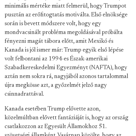
minimális mértéke miatt felmerül, hogy Trumpot
pusztán az erőfitogtatás motiválta. Első elnöksége
során is bevett módszere volt, hogy egy
mondvacsinált probléma megoldásával próbálta
fényezni magát tábora előtt, amit Mexikó és
Kanada is jól ismer már: Trump egyik első lépése
volt felbontani az 1994-es Észak-amerikai
Szabadkereskedelmi Egyezményt (NAFTA), hogy
aztán nem sokra rá, nagyjából azonos tartalommal
újra megkösse azt, a győzelmét jelző nagy
csinnadrattával.
Kanada esetében Trump elővette azon,
közelmúltban elővett fantáziáját is, hogy az ország
csatlakozzon az Egyesült Államokhoz 51.
szövetségi államként. Vasárnap közölte, hogy az