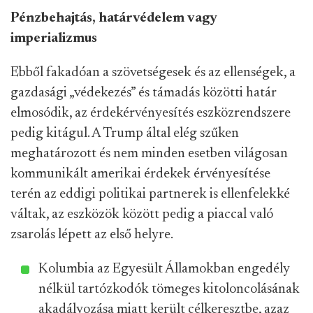
Pénzbehajtás, határvédelem vagy
imperializmus
Ebből fakadóan a szövetségesek és az ellenségek, a
gazdasági „védekezés” és támadás közötti határ
elmosódik, az érdekérvényesítés eszközrendszere
pedig kitágul. A Trump által elég szűken
meghatározott és nem minden esetben világosan
kommunikált amerikai érdekek érvényesítése
terén az eddigi politikai partnerek is ellenfelekké
váltak, az eszközök között pedig a piaccal való
zsarolás lépett az első helyre.
Kolumbia az Egyesült Államokban engedély
nélkül tartózkodók tömeges kitoloncolásának
akadályozása miatt került célkeresztbe, azaz