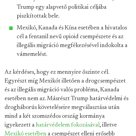
Trump egy alapvető politikai céljába
piszkítottak bele.
Mexikó, Kanada és Kína esetében a hivatalos
cél a fentanil nevű opioid csempészete és az
illegális migráció megfékezésével indokolta a
vámemelést.
Az kérdéses, hogy ez mennyire őszinte cél.
Egyrészt míg Mexikót illetően a drogcsempészet
és az illegális migráció valós probléma, Kanada
esetében nem az. Másrészt Trump határvédelmi és
drogháborús követeléseire megválasztása után
mind a két szomszédos ország kormánya
igyekezett a
határvédelem fokozásával
, illetve
Mexikó esetében
a csempészet elleni erősebb