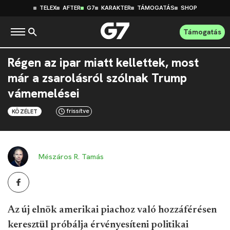
TELEX
AFTER
G7
KARAKTER
TÁMOGATÁS
SHOP
Támogatás
Régen az ipar miatt kellettek, most
már a zsarolásról szólnak Trump
vámemelései
frissítve
KÖZÉLET
Mészáros R. Tamás
Az új elnök amerikai piachoz való hozzáférésen
keresztül próbálja érvényesíteni politikai