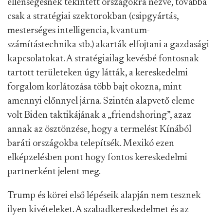
ellenségesnek tekintett országokra nézve, továbbá
csak a stratégiai szektorokban (csipgyártás,
mesterséges intelligencia, kvantum-
számítástechnika stb.) akarták elfojtani a gazdasági
kapcsolatokat. A stratégiailag kevésbé fontosnak
tartott területeken úgy látták, a kereskedelmi
forgalom korlátozása több bajt okozna, mint
amennyi előnnyel járna. Szintén alapvető eleme
volt Biden taktikájának a „friendshoring”, azaz
annak az ösztönzése, hogy a termelést Kínából
baráti országokba telepítsék. Mexikó ezen
elképzelésben pont hogy fontos kereskedelmi
partnerként jelent meg.
Trump és körei első lépéseik alapján nem tesznek
ilyen kivételeket. A szabadkereskedelmet és az