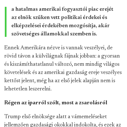
a hatalmas amerikai fogyasztói piac erejét
az elnök szűken vett politikai érdekei és
elképzelései érdekében mozgósítja, akár
szövetséges államokkal szemben is.
Ennek Amerikára nézve is vannak veszélyei, de
rövid távon a külvilágnak fájnak jobban: a gyorsan
és kiszámíthatatlanul változó, nem mindig világos
követelések és az amerikai gazdaság ereje veszélyes
kettőst jelent, még ha az első jelek alapján nem is
lehetetlen leszerelni.
Régen az iparról szólt, most a zsarolásról
Trump első elnöksége alatt a vámemeléseket
jellemzően gazdasági okokkal indokolta, és ezek az