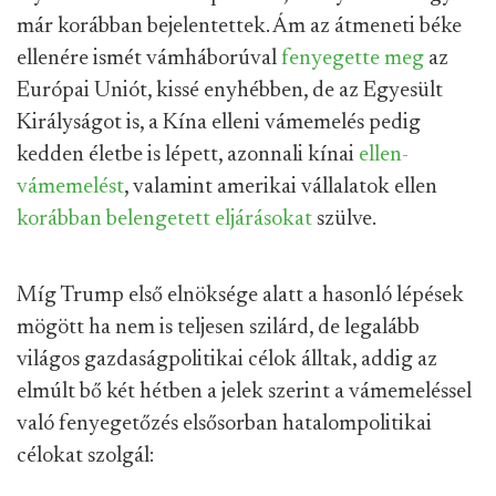
már korábban bejelentettek. Ám az átmeneti béke
ellenére ismét vámháborúval
fenyegette meg
az
Európai Uniót, kissé enyhébben, de az Egyesült
Királyságot is, a Kína elleni vámemelés pedig
kedden életbe is lépett, azonnali kínai
ellen-
vámemelést
, valamint amerikai vállalatok ellen
korábban belengetett eljárásokat
szülve.
Míg Trump első elnöksége alatt a hasonló lépések
mögött ha nem is teljesen szilárd, de legalább
világos gazdaságpolitikai célok álltak, addig az
elmúlt bő két hétben a jelek szerint a vámemeléssel
való fenyegetőzés elsősorban hatalompolitikai
célokat szolgál: