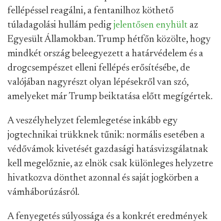
fellépéssel reagálni, a fentanilhoz köthető
túladagolási hullám pedig
jelentősen enyhült
az
Egyesült Államokban. Trump hétfőn közölte, hogy
mindkét ország beleegyezett a határvédelem és a
drogcsempészet elleni fellépés erősítésébe, de
valójában nagyrészt olyan lépésekről van szó,
amelyeket már Trump beiktatása előtt megígértek.
A veszélyhelyzet felemlegetése inkább egy
jogtechnikai trükknek tűnik: normális esetében a
védővámok kivetését gazdasági hatásvizsgálatnak
kell megelőznie, az elnök csak különleges helyzetre
hivatkozva dönthet azonnal és saját jogkörben a
vámháborúzásról.
A fenyegetés súlyossága és a konkrét eredmények