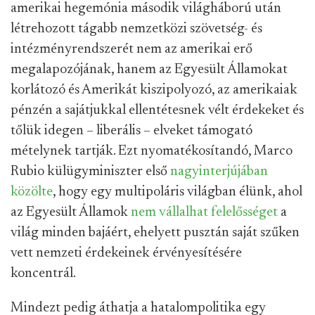
amerikai hegemónia második világháború után
létrehozott tágabb nemzetközi szövetség- és
intézményrendszerét nem az amerikai erő
megalapozójának, hanem az Egyesült Államokat
korlátozó és Amerikát kiszipolyozó, az amerikaiak
pénzén a sajátjukkal ellentétesnek vélt érdekeket és
tőlük idegen – liberális – elveket támogató
mételynek tartják. Ezt nyomatékosítandó,
Marco
Rubio külügyminiszter első
nagyinterjújában
közölte
, hogy egy multipoláris világban élünk, ahol
az Egyesült Államok
nem vállalhat felelősséget
a
világ minden bajáért, ehelyett pusztán saját szűken
vett nemzeti érdekeinek érvényesítésére
koncentrál.
Mindezt pedig áthatja a hatalompolitika egy