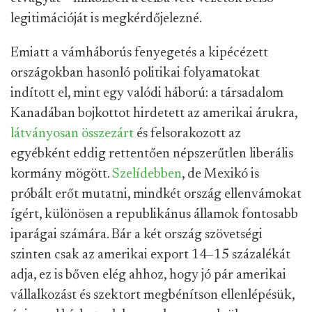
legitimációját is megkérdőjelezné.
Emiatt a vámháborús fenyegetés a kipécézett
országokban hasonló politikai folyamatokat
indított el, mint egy valódi háború: a társadalom
Kanadában bojkottot hirdetett az amerikai árukra,
látványosan összezárt
és felsorakozott az
egyébként eddig rettentően népszerűtlen liberális
kormány mögött.
Szelídebben
, de Mexikó is
próbált erőt mutatni, mindkét ország ellenvámokat
ígért, különösen a republikánus államok fontosabb
iparágai számára. Bár a két ország szövetségi
szinten csak az amerikai export 14–15 százalékát
adja, ez is bőven elég ahhoz, hogy jó pár amerikai
vállalkozást és szektort megbénítson ellenlépésük,