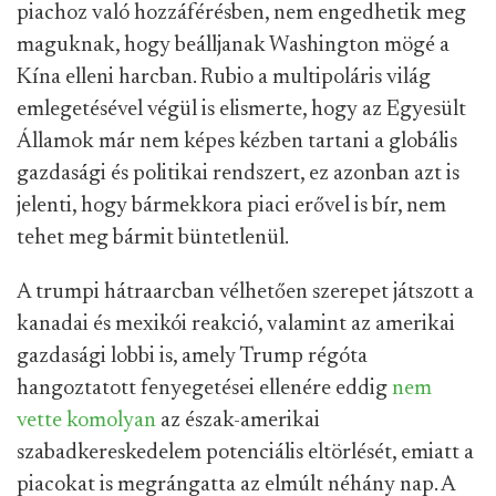
piachoz való hozzáférésben, nem engedhetik meg
maguknak, hogy beálljanak Washington mögé a
Kína elleni harcban. Rubio a multipoláris világ
emlegetésével végül is elismerte, hogy az Egyesült
Államok már nem képes kézben tartani a globális
gazdasági és politikai rendszert, ez azonban azt is
jelenti, hogy bármekkora piaci erővel is bír, nem
tehet meg bármit büntetlenül.
A trumpi hátraarcban vélhetően szerepet játszott a
kanadai és mexikói reakció, valamint az amerikai
gazdasági lobbi is, amely Trump régóta
hangoztatott fenyegetései ellenére eddig
nem
vette komolyan
az észak-amerikai
szabadkereskedelem potenciális eltörlését, emiatt a
piacokat is megrángatta az elmúlt néhány nap. A