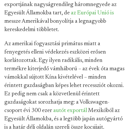
exportjának nagyságrendileg háromnegyede az
Egyesült Államokba tart, de
az Európai Unió is
messze Amerikával bonyolítja a legnagyobb
kereskedelmi többletet.
Az amerikai fogyasztási primátus miatt a
fenyegetés elleni védekezés eszközei erősen
korlátozottak. Egy ilyen radikális, minden
termékre kiterjedő vámháború – az évek óta magas
vámokkal sújtott Kína kivételével – minden
érintett gazdaságban képes lehet recessziót okozni.
Ez pedig nem csak a közvetlenül érintett
gazdaságokat sorozhatja meg: a Volkswagen-
csoport évi 300 ezer
autót exportál
Mexikóból az
Egyesült Államokba, és a legtöbb japán autógyártó
is a határ déli oldalán szereli össze kocsijait.