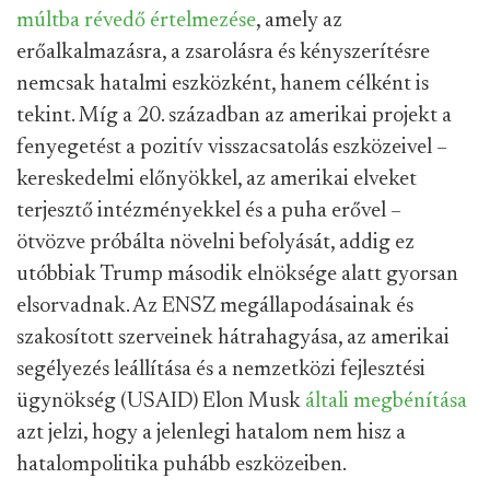
múltba révedő értelmezése
, amely az
erőalkalmazásra, a zsarolásra és kényszerítésre
nemcsak hatalmi eszközként, hanem célként is
tekint. Míg a 20. században az amerikai projekt a
fenyegetést a pozitív visszacsatolás eszközeivel –
kereskedelmi előnyökkel, az amerikai elveket
terjesztő intézményekkel és a puha erővel –
ötvözve próbálta növelni befolyását, addig ez
utóbbiak Trump második elnöksége alatt gyorsan
elsorvadnak. Az ENSZ megállapodásainak és
szakosított szerveinek hátrahagyása, az amerikai
segélyezés leállítása és a nemzetközi fejlesztési
ügynökség (USAID) Elon Musk
általi megbénítása
azt jelzi, hogy a jelenlegi hatalom nem hisz a
hatalompolitika puhább eszközeiben.