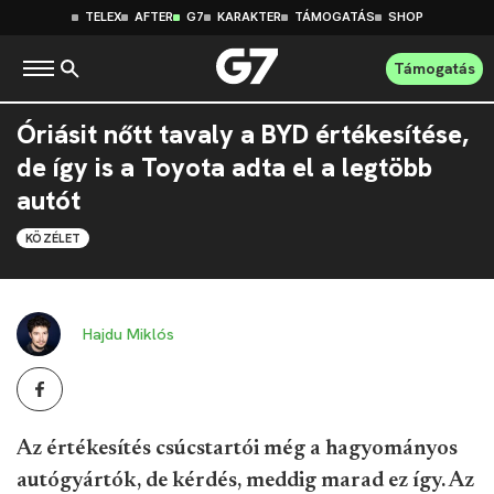
TELEX
AFTER
G7
KARAKTER
TÁMOGATÁS
SHOP
Támogatás
Óriásit nőtt tavaly a BYD értékesítése,
de így is a Toyota adta el a legtöbb
autót
KÖZÉLET
Hajdu Miklós
Az értékesítés csúcstartói még a hagyományos
autógyártók, de kérdés, meddig marad ez így. Az