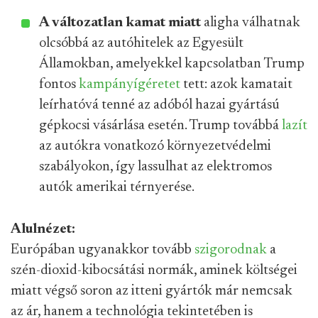
A változatlan kamat miatt
aligha válhatnak
olcsóbbá az autóhitelek az Egyesült
Államokban, amelyekkel kapcsolatban Trump
fontos
kampányígéretet
tett: azok kamatait
leírhatóvá tenné az adóból hazai gyártású
gépkocsi vásárlása esetén. Trump továbbá
lazít
az autókra vonatkozó környezetvédelmi
szabályokon, így lassulhat az elektromos
autók amerikai térnyerése.
Alulnézet:
Európában ugyanakkor tovább
szigorodnak
a
szén-dioxid-kibocsátási normák, aminek költségei
miatt végső soron az itteni gyártók már nemcsak
az ár, hanem a technológia tekintetében is