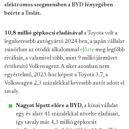
elektromos szegmensben a BYD lényegében
beérte a Teslát.
10,8 millió gépkocsi eladásával
a Toyota volt a
legsikeresebb autógyártó 2024-ben, a japán vállalat
zsinórban az ötödik alkalommal
előzte
meg legfőbb
riválisát, a valamivel több, mint 9 millió járművet
értékesítő Volkswagent. A siker azonban nem
egyértelmű, 2023-hoz képest a Toyota 3,7, a
Volkswagen 2,3 százalékkal kevesebb autót adott el
tavaly.
Nagyot lépett előre a BYD,
a kínai vállalat
egy év alatt 41 százalékkal növelte eladásait,
így tavaly már 4,3 millió gépkocsit