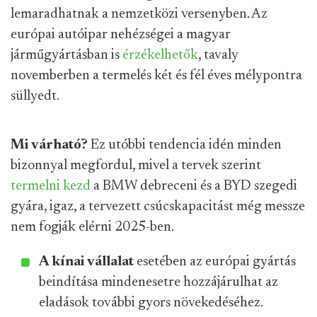
lemaradhatnak a nemzetközi versenyben. Az
európai autóipar nehézségei a magyar
járműgyártásban is
érzékelhetők
, tavaly
novemberben a termelés két és fél éves mélypontra
süllyedt.
Mi várható?
Ez utóbbi tendencia idén minden
bizonnyal megfordul, mivel a tervek szerint
termelni
kezd
a BMW debreceni és a BYD szegedi
gyára, igaz, a tervezett csúcskapacitást még messze
nem fogják elérni 2025-ben.
A kínai vállalat
esetében az európai gyártás
beindítása mindenesetre hozzájárulhat az
eladások további gyors növekedéséhez.