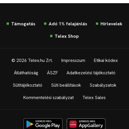
Támogatás
Adó 1% felajánlás
Hírlevelek
Telex Shop
© 2026 Telex.hu Zrt.
Impresszum
Etikai kódex
Átláthatóság
ÁSZF
Adatkezelési tájékoztató
Sütitájékoztató
Süti beállítások
Szabályzatok
Kommentelési szabályzat
Telex Sales