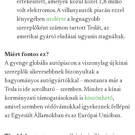
értékesített, amelyek közül közel 1,8 millió
volt elektromos. A villanyautók piacán ezzel
lényegében
utolérte
a legnagyobb
szereplőként számon tartott Teslát, az
amerikai gyártó eladásai ugyanis stagnáltak.
Miért fontos ez?
A gyenge globális autópiacon a viszonylag új kínai
szereplők sikeresebbnek bizonyultak a
hagyományos autógyártókkal – mostanra már a
Tesla is ide sorolható – szemben. Mindez a kínai
kormányzati támogatásoknak is
köszönhető
,
amivel szemben védővámokkal igyekeznek fellépni
az Egyesült Államokban és az Európai Unióban.