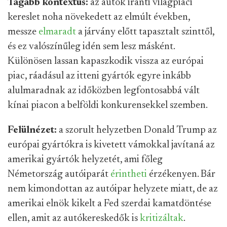
Tágabb kontextus:
az autók iránti világpiaci
kereslet noha növekedett az elmúlt években,
messze
elmaradt
a járvány előtt tapasztalt szinttől,
és ez valószínűleg idén sem lesz másként.
Különösen lassan kapaszkodik vissza az európai
piac, ráadásul az itteni gyártók egyre inkább
alulmaradnak az időközben legfontosabbá vált
kínai piacon a belföldi konkurensekkel szemben.
Felülnézet:
a szorult helyzetben Donald Trump az
európai gyártókra is kivetett vámokkal javítaná az
amerikai gyártók helyzetét, ami főleg
Németország autóiparát
érintheti
érzékenyen. Bár
nem kimondottan az autóipar helyzete miatt, de az
amerikai elnök kikelt a Fed szerdai kamatdöntése
ellen, amit az autókereskedők is
kritizáltak
.