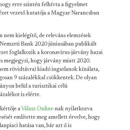
ogy erre szintén felhívta a figyelmet
tézet vezető kutatója a Magyar Narancsban
n nem kielégítő, de releváns elemzések
Nemzeti Bank 2020 júniusában publikált
ezet foglalkozik a koronavírus-járvány hazai
tés megjegyzi, hogy járvány miatt 2020.
(nem rövidtávra) kiadó ingatlanok kínálata,
lagosan 9 százalékkal csökkentek. De olyan
ányon belül a turisztikai célú
zalékot is elérte.
kértője a
Válasz Online
-nak nyilatkozva
k esését említette meg amellett érvelve, hogy
anpiaci hatása van, bár azt ő is