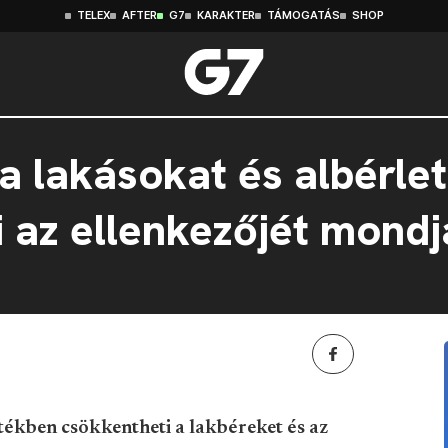
TELEX
AFTER
G7
KARAKTER
TÁMOGATÁS
SHOP
 a lakásokat és albérle
i az ellenkezőjét mondj
rtékben csökkentheti a lakbéreket és az