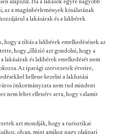
en alapszik. Ha a lakások egyre nagyobb
lni, az a magánbérlemények kínálatának
ozzájárul a lakásárak és a lakbérek
k, hogy a tiltás a lakbérek emelkedésének az
ette, hogy „illúzió azt gondolni, hogy a
rt a lakásárak és lakbérek emelkedését nem
okozza. Az iparági szervezetek érveire,
edésekkel kellene kezelni a lakhatási
ézváros önkormányzata nem tud mindent
ez nem lehet ellenérv arra, hogy valamit
ezetek azt mondják, hogy a turisztikai
sához, olyan, mint amikor nagy olajipari