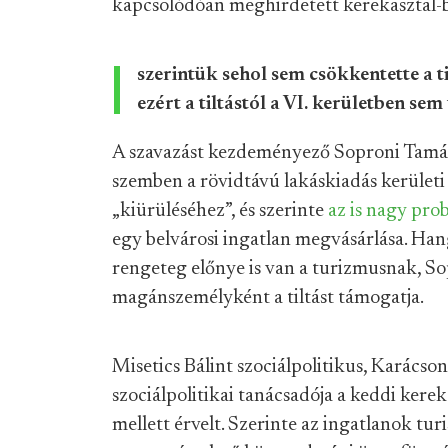
kapcsolódóan meghirdetett kerekasztal-b
szerintük sehol sem csökkentette a ti
ezért a tiltástól a VI. kerületben sem
A szavazást kezdeményező Soproni Tamás,
szemben a rövidtávú lakáskiadás kerületi 
„kiürüléséhez”, és szerinte
az is nagy pro
egy belvárosi ingatlan megvásárlása. Ha
rengeteg előnye is van a turizmusnak, Sop
magánszemélyként a tiltást támogatja.
Misetics Bálint szociálpolitikus, Karácso
szociálpolitikai tanácsadója a keddi kereka
mellett érvelt. Szerinte az ingatlanok t