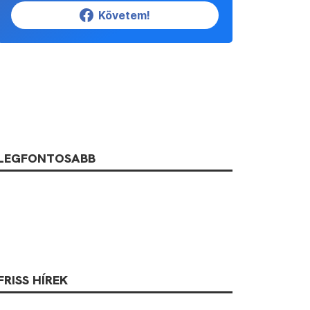
Követem!
LEGFONTOSABB
FRISS HÍREK