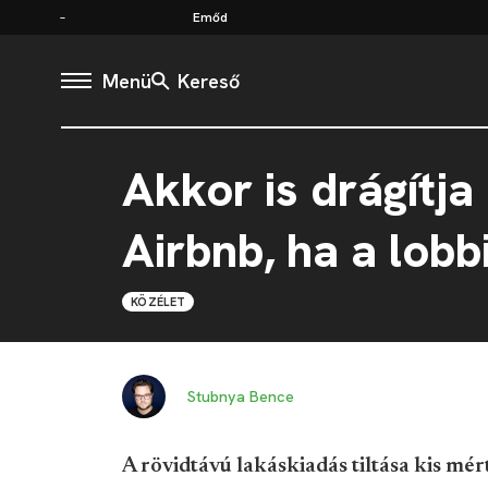
Emőd
Menü
Kereső
Akkor is drágítja
Airbnb, ha a lobb
KÖZÉLET
Stubnya Bence
A rövidtávú lakáskiadás tiltása kis mé