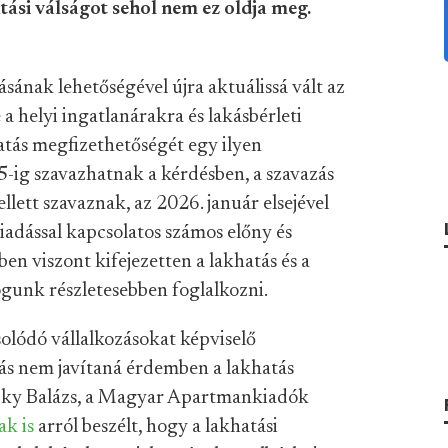
atási válságot sehol nem ez oldja meg.
tásának lehetőségével újra aktuálissá vált az
a helyi ingatlanárakra és lakásbérleti
atás megfizethetőségét egy ilyen
5-ig szavazhatnak a kérdésben, a szavazás
ellett szavaznak, az 2026. január elsejével
kiadással kapcsolatos számos előny és
en viszont kifejezetten a lakhatás és a
ogunk részletesebben foglalkozni.
solódó vállalkozásokat képviselő
dás nem javítaná érdemben a lakhatás
cky Balázs, a Magyar Apartmankiadók
ak
is
arról beszélt, hogy a lakhatási