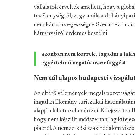
vállalatok érveltek amellett, hogy a glob
tevékenységtől, vagy amikor dohányipari 
nem káros az egészségre. Szerinte a lakás
hátrányairól érdemes beszélni,
azonban nem korrekt tagadni a lakh
egyértelmű negatív összefüggést.
Nem túl alapos budapesti vizsgála
Az eltérő vélemények megalapozottságát az
ingatlanállomány turisztikai használatá
alapján lehetne ellenőrizni. Kifejezette
hogy nem készült módszertanilag kifejezet
piacról. A nemzetközi szakirodalom viszon