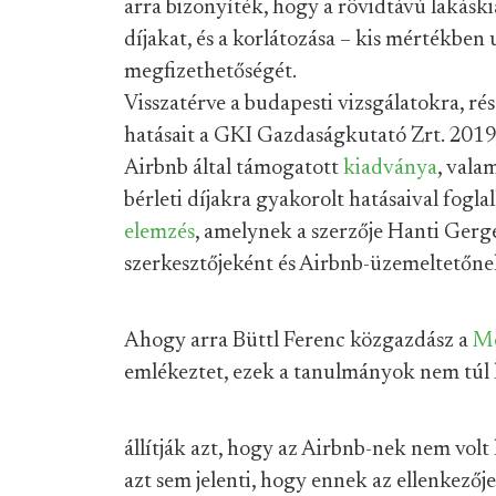
arra bizonyíték, hogy a rövidtávú lakáskia
díjakat, és a korlátozása – kis mértékben u
megfizethetőségét.
Visszatérve a budapesti vizsgálatokra, ré
hatásait a GKI Gazdaságkutató Zrt. 2019-
Airbnb által támogatott
kiadványa
, vala
bérleti díjakra gyakorolt hatásaival fogla
elemzés
, amelynek a szerzője Hanti Gerge
szerkesztőjeként és Airbnb-üzemeltetőne
Ahogy arra Büttl Ferenc közgazdász a
M
emlékeztet, ezek a tanulmányok nem túl 
állítják azt, hogy az Airbnb-nek nem volt 
azt sem jelenti, hogy ennek az ellenkezőj