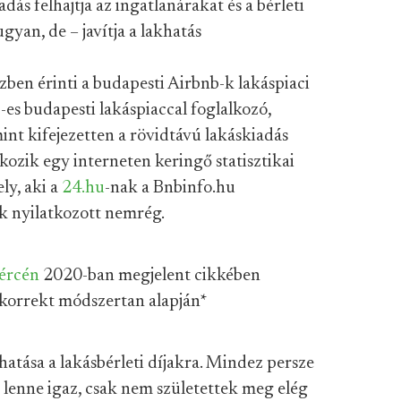
dás felhajtja az ingatlanárakat és a bérleti
gyan, de – javítja a lakhatás
szben érinti a budapesti Airbnb-k lakáspiaci
es budapesti lakáspiaccal foglalkozó,
mint kifejezetten a rövidtávú lakáskiadás
lkozik egy interneten keringő statisztikai
ly, aki a
24.hu
-nak a Bnbinfo.hu
k nyilatkozott nemrég.
ércén
2020-ban megjelent cikkében
korrekt módszertan alapján
*
hatása a lakásbérleti díjakra. Mindez persze
e lenne igaz, csak nem születettek meg elég