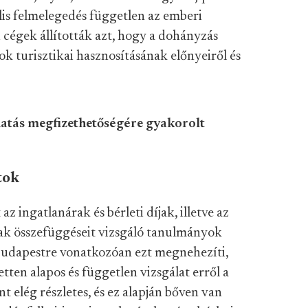
ális felmelegedés független az emberi
cégek állították azt, hogy a dohányzás
ok turisztikai hasznosításának előnyeiről és
atás megfizethetőségére gyakorolt
tok
 ingatlanárak és bérleti díjak, illetve az
nak összefüggéseit vizsgáló tanulmányok
n Budapestre vonatkozóan ezt megnehezíti,
ten alapos és független vizsgálat erről a
t elég részletes, és ez alapján bőven van