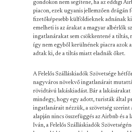
gondokon nem segítene, ha az eddigi Air
piacon, ezek ugyanis jellemzően drágán fe
fizetőképesebb külföldieknek adnának k
emelheti is az árakat a magyar albérlők 
ingatlanárakat sem csökkentené a tiltás, 
így nem egyből kerülnének piacra azok a
adtak ki, de a tiltás miatt eladnák őket.
A Felelős Szálláskiadók Szövetsége hétf
nagyváros növekvő ingatlanárait mutattá
rövidtávú lakáskiadást. Bár a lakásáraka
mindegy, hogy egy adott, turisták által pr
ingatlanárait nézzük, a szövetség szerint 
alapján nincs összefüggés az Airbnb és a
Iván, a Felelős Szálláskiadók Szövetségé