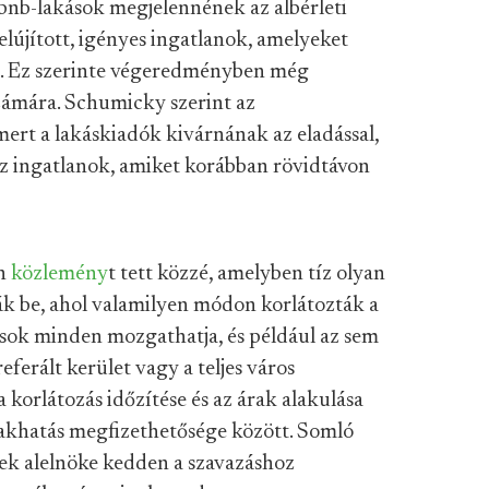
bnb-lakások megjelennének az albérleti
lújított, igényes ingatlanok, amelyeket
i. Ez szerinte végeredményben még
számára. Schumicky szerint az
mert a lakáskiadók kivárnának az eladással,
z ingatlanok, amiket korábban rövidtávon
őn
közlemény
t tett közzé
, amelyben tíz olyan
k be, ahol valamilyen módon korlátozták a
t sok minden mozgathatja, és például az sem
eferált kerület vagy a teljes város
a korlátozás időzítése és az árak alakulása
 lakhatás megfizethetősége között. Somló
nek alelnöke kedden a szavazáshoz