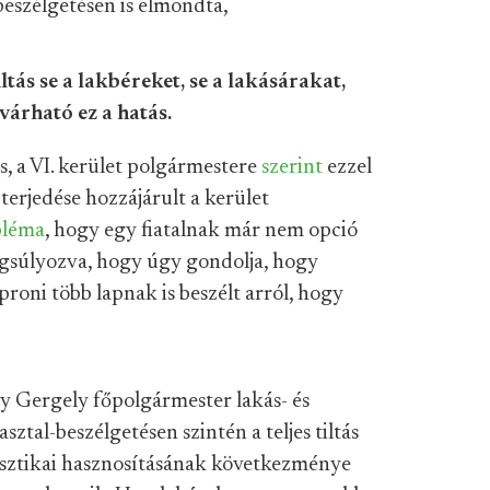
eszélgetésen is elmondta,
ltás se a lakbéreket, se a lakásárakat,
 várható ez a hatás.
 a VI. kerület polgármestere
szerint
ezzel
terjedése hozzájárult a kerület
bléma
, hogy egy fiatalnak már nem opció
ngsúlyozva, hogy úgy gondolja, hogy
roni több lapnak is beszélt arról, hogy
ny Gergely főpolgármester lakás- és
sztal-beszélgetésen szintén a teljes tiltás
urisztikai hasznosításának következménye