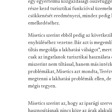
egy egyértelmű közgazdasági összefüggés
része kezd turisztikai funkcióval üzeme
csökkenését eredményezi, mindez pedig h
emelkedéséhez.
Misetics szerint ebből pedig az következi
enyhüléséhez vezetne. Bár azt is megemlít
tiltás megoldja a lakhatási válságot”, me
csak az ingatlanok turisztikai használata 
miszerint nem tiltással, hanem más intézk
problémákat, Misetics azt mondta, Ter
megtenni a lakhatási problémák ellen, de 
mégis tegyen.
Misetics szerint az, hogy az iparági szerv
hasznosításnak nincs köze az árak alakulá