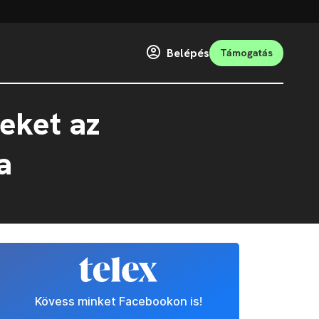
Belépés
Támogatás
teket az
a
Kövess minket Facebookon is!