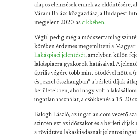
alapos elemzések ennek az eldöntésére, ah
Váradi Balázs közgazdász, a Budapest In
megjelent 2020-as
cikkében
.
Végül pedig még a módszertanilag szinté
körében érdemes megemlíteni a Magyar 
Lakáspiaci jelentését
, amelyben külön fej
lakáspiacra gyakorolt hatásaival. A jelen
április végére több mint ötödével nőtt a 
és „ezzel összhangban” a bérleti díjak át
kerületekben, ahol nagy volt a lakásállom
ingatlanhasználat, a csökkenés a 15-20 szá
Balogh László, az ingatlan.com vezető sza
szintén ezt az időszakot és a bérleti díja
a rövidtávú lakáskiadásnak jelentős ingatl