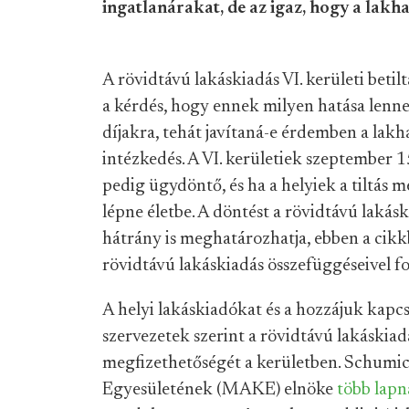
ingatlanárakat, de az igaz, hogy a lakh
A rövidtávú lakáskiadás VI. kerületi betil
a kérdés, hogy ennek milyen hatása lenne 
díjakra, tehát javítaná-e érdemben a lakh
intézkedés. A VI. kerületiek szeptember 1
pedig ügydöntő, és ha a helyiek a tiltás m
lépne életbe. A döntést a rövidtávú lakás
hátrány is meghatározhatja, ebben a cikkb
rövidtávú lakáskiadás összefüggéseivel f
A helyi lakáskiadókat és a hozzájuk kapc
szervezetek szerint a rövidtávú lakáskia
megfizethetőségét a kerületben. Schumi
Egyesületének (MAKE) elnöke
több
lapn