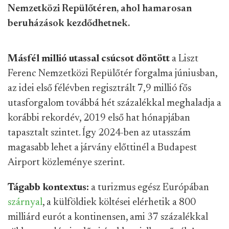
Nemzetközi Repülőtéren, ahol hamarosan
beruházások kezdődhetnek.
Másfél millió utassal csúcsot döntött
a Liszt
Ferenc Nemzetközi Repülőtér forgalma júniusban,
az idei első félévben regisztrált 7,9 millió fős
utasforgalom továbbá hét százalékkal meghaladja a
korábbi rekordév, 2019 első hat hónapjában
tapasztalt szintet. Így 2024-ben az utasszám
magasabb lehet a járvány előttinél a Budapest
Airport közleménye szerint.
Tágabb kontextus:
a turizmus egész Európában
szárnyal
, a külföldiek költései elérhetik a 800
milliárd eurót a kontinensen, ami 37 százalékkal