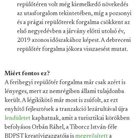
repülőtéren volt még kiemelkedő növekedés
az utasforgalom tekintetében, míg a pozsonyi
és a prágai repülőterek forgalma csökkent az
első negyedévben a járvány előtti utolsó év,
2019 azonos időszakához képest. A debreceni
repülőtér forgalma jókora visszaesést mutat.
Miért fontos ez?
A ferihegyi repülőtér forgalma már csak azért is
lényeges, mert az nemrégiben állami tulajdonba
került. A légikikötő már most is zsúfolt, az ezt
enyhítő fejlesztések a tranzakció lezárultával újra
lendületet
kaphatnak, amit a turisztikai körökben
befolyásos Orbán Ráhel, a Tiborcz István-féle
BDPST kreatívigazgatója is
megerősített
a