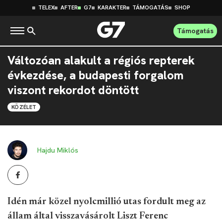
TELEX
AFTER
G7
KARAKTER
TÁMOGATÁS
SHOP
Támogatás
Változóan alakult a régiós repterek
évkezdése, a budapesti forgalom
viszont rekordot döntött
KÖZÉLET
Hajdu Miklós
Idén már közel nyolcmillió utas fordult meg az
állam által visszavásárolt Liszt Ferenc