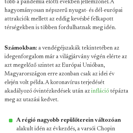
több a pandémia előtti években jellemzőnél. A
hagyományosan népszerű nyugat- és dél-európai
attrakciók mellett az eddig kevésbé felkapott
térségekben is többen fordulhatnak meg idén.
Számokban:
a vendégéjszakák tekintetében az
idegenforgalom már a világjárvány végén elérte az
azt megelőző szintet az Európai Unióban,
Magyarországon erre azonban csak az idei év
elején volt példa. A koronavírus terjedését
akadályozó óvintézkedések után az
infláció
tépázta
meg az utazási kedvet.
A régió nagyobb repülőterein változóan
alakult idén az évkezdés, a varsói Chopin