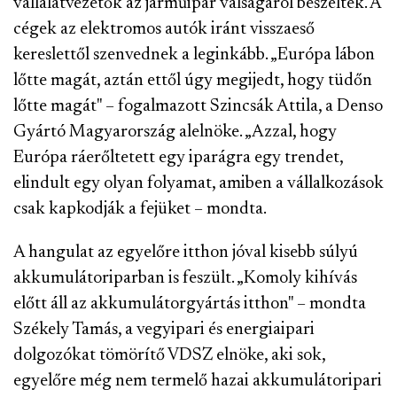
vállalatvezetők az járműipar válságáról beszéltek. A
cégek az elektromos autók iránt visszaeső
kereslettől szenvednek a leginkább. „Európa lábon
lőtte magát, aztán ettől úgy megijedt, hogy tüdőn
lőtte magát" – fogalmazott Szincsák Attila, a Denso
Gyártó Magyarország alelnöke. „Azzal, hogy
Európa ráerőltetett egy iparágra egy trendet,
elindult egy olyan folyamat, amiben a vállalkozások
csak kapkodják a fejüket – mondta.
A hangulat az egyelőre itthon jóval kisebb súlyú
akkumulátoriparban is feszült. „Komoly kihívás
előtt áll az akkumulátorgyártás itthon" – mondta
Székely Tamás, a vegyipari és energiaipari
dolgozókat tömörítő VDSZ elnöke, aki sok,
egyelőre még nem termelő hazai akkumulátoripari