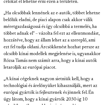
célokat el lehetne érni ezen a területen.
„Ha olcsóbbak lennének az e-autók, többet lehetne
belőlük eladni, de piaci alapon csak akkor válik
méretgazdaságossá és így olcsóbbá a termelés, ha
többet adnak el" – vázolta fel ezt az ellentmondást,
hozzátéve, hogy az állam lehet az a szereplő, ami
ezt fel tudja oldani. Árcsökkenést hozhat persze az
olcsóbb kínai modellek megjelenése is, ugyanakkor
Rózsa Tamás nem számít arra, hogy a kínai autók
letarolják az európai piacot.
„A kínai cégeknek nagyon sietniük kell, hogy a
technológiai és árelőnyüket kihasználják, mert az
európai gyártók is fejlesztenek és jönnek fel. Én
úgy látom, hogy a kínai gyártók 2030-ig 10