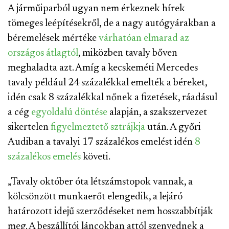
A járműiparból ugyan nem érkeznek hírek
tömeges leépítésekről, de a nagy autógyárakban a
béremelések mértéke
várhatóan elmarad az
országos átlagtól
, miközben tavaly bőven
meghaladta azt. Amíg a kecskeméti Mercedes
tavaly például 24 százalékkal emelték a béreket,
idén csak 8 százalékkal nőnek a fizetések, ráadásul
a cég
egyoldalú döntése
alapján, a szakszervezet
sikertelen
figyelmeztető sztrájkja
után. A győri
Audiban a tavalyi 17 százalékos emelést idén
8
százalékos emelés
követi.
„Tavaly október óta létszámstopok vannak, a
kölcsönzött munkaerőt elengedik, a lejáró
határozott idejű szerződéseket nem hosszabbítják
meg. A beszállítói láncokban attól szenvednek a