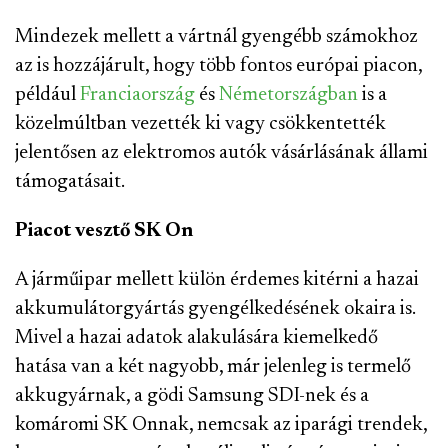
Mindezek mellett a vártnál gyengébb számokhoz
az is hozzájárult, hogy több fontos európai piacon,
például
Franciaország
és
Németországban
is a
közelmúltban vezették ki vagy csökkentették
jelentősen az elektromos autók vásárlásának állami
támogatásait.
Piacot vesztő SK On
A járműipar mellett külön érdemes kitérni a hazai
akkumulátorgyártás gyengélkedésének okaira is.
Mivel a hazai adatok alakulására kiemelkedő
hatása van a két nagyobb, már jelenleg is termelő
akkugyárnak, a gödi Samsung SDI-nek és a
komáromi SK Onnak, nemcsak az iparági trendek,