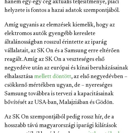
hanem egy-egy cég aktuális teljesítménye, piaci
helyzete is fontos a hazai adatok szempontjából.
Amíg ugyanis az elemzések kiemelik, hogy az
elektromos autók gyengébb kereslete
általánosságban rosszul érintette az iparág
vállalatait, az SK On és a Samsung erre eltérően
reagált. Amíg az SK On a veszteséges első
negyedéve után az európai és kínai beruházásainak
elhalasztása
mellett döntött
, az első negyedévben –
csökkenő mértékben ugyan, de – nyereséges
Samsung továbbra is tervezi a kapacitásainak
bővítését az USA-ban, Malajziában és Gödön.
Az SK On szempontjából pedig rossz hír, de a
hosszabb távú magyarországi iparági kilátások