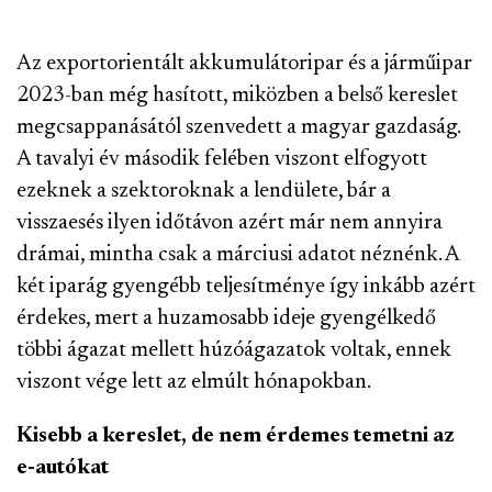
Az exportorientált akkumulátoripar és a járműipar
2023-ban még hasított, miközben a belső kereslet
megcsappanásától szenvedett a magyar gazdaság.
A tavalyi év második felében viszont elfogyott
ezeknek a szektoroknak a lendülete, bár a
visszaesés ilyen időtávon azért már nem annyira
drámai, mintha csak a márciusi adatot néznénk. A
két iparág gyengébb teljesítménye így inkább azért
érdekes,
mert a huzamosabb ideje gyengélkedő
többi ágazat mellett húzóágazatok voltak, ennek
viszont vége lett az elmúlt hónapokban.
Kisebb a kereslet, de nem érdemes temetni az
e-autókat