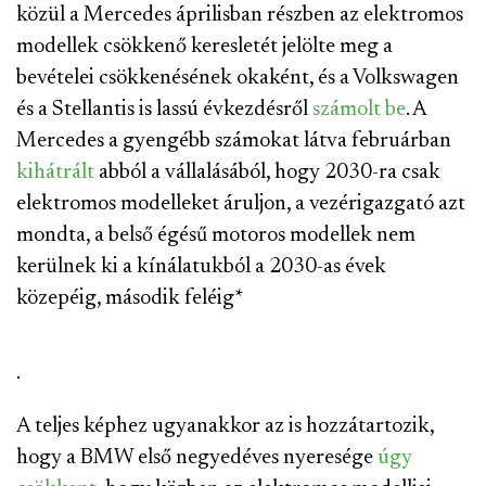
közül a Mercedes áprilisban részben az elektromos
modellek csökkenő keresletét jelölte meg a
bevételei csökkenésének okaként, és a Volkswagen
és a Stellantis is lassú évkezdésről
számolt be
. A
Mercedes a gyengébb számokat látva februárban
kihátrált
abból a vállalásából, hogy 2030-ra csak
elektromos modelleket áruljon, a vezérigazgató azt
mondta, a belső égésű motoros modellek nem
kerülnek ki a kínálatukból a 2030-as évek
közepéig, második feléig
*
.
A teljes képhez ugyanakkor az is hozzátartozik,
hogy a BMW első negyedéves nyeresége
úgy