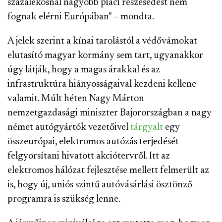
százalékosnál nagyobb piaci részesedést nem
fognak elérni Európában" – mondta.
A jelek szerint a kínai tarolástól a védővámokat
elutasító magyar kormány sem tart, ugyanakkor
úgy látják, hogy a magas árakkal és az
infrastruktúra hiányosságaival kezdeni kellene
valamit. Múlt héten Nagy Márton
nemzetgazdasági miniszter Bajorországban a nagy
német autógyártók vezetőivel
tárgyalt
egy
összeurópai, elektromos autózás terjedését
felgyorsítani hivatott akciótervről. Itt az
elektromos hálózat fejlesztése mellett felmerült az
is, hogy új, uniós szintű autóvásárlási ösztönző
programra is szükség lenne.