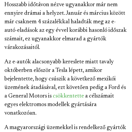
Hosszabb időtávon nézve ugyanakkor már nem
ennyire drámai a helyzet. Január és március között
már csaknem 4 százalékkal haladták meg az e-
autó-eladások az egy évvel korábbi hasonló időszak
számait, ez ugyanakkor elmarad a gyártók
várakozásaitól.
Az e-autók alacsonyabb kereslete miatt tavaly
októberben először a Tesla lépett, amikor
bejelentette, hogy csúszik a következő mexikói
üzemének átadásával, ezt követően pedig a Ford és
a General Motors is
csökkentette
a célszámait
egyes elektromos modellek gyártására
vonatkozóan.
A magyarországi üzemekkel is rendelkező gyártók