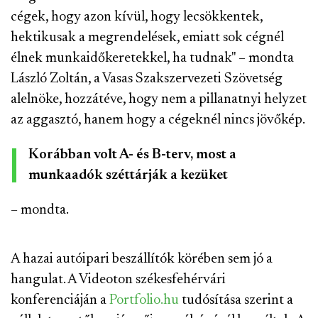
cégek, hogy azon kívül, hogy lecsökkentek,
hektikusak a megrendelések, emiatt sok cégnél
élnek munkaidőkeretekkel, ha tudnak" – mondta
László Zoltán, a Vasas Szakszervezeti Szövetség
alelnöke, hozzátéve, hogy nem a pillanatnyi helyzet
az aggasztó, hanem hogy a cégeknél nincs jövőkép.
Korábban volt A- és B-terv, most a
munkaadók széttárják a kezüket
– mondta.
A hazai autóipari beszállítók körében sem jó a
hangulat. A Videoton székesfehérvári
konferenciáján a
Portfolio.hu
tudósítása szerint a