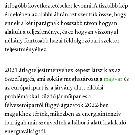
átfogóbb következtetéseket levonni. A tisztább kép
érdekében az alábbi ábrán azt szedtük össze, hogy
ennek a két iparágnak hosszabb távon hogyan
alakult a teljesítménye, és ez hogyan viszonyul
néhány fontosabb hazai feldolgozópari szektor
teljesítményéhez.
2021 átlagteljesítményéhez képest látszik az az
összefüggés, ami sokáig meghatározta a
magyar
és
az európai ipart is: a járvány alatt ellátási
problémákkal küzdő járműipar és a
félvezetőipartól függő ágazatok 2022-ben
magukhoz tértek, miközben az energiaintenzív
iparágak már szenvedtek a háború alatt kialakuló
energiaválságtól.