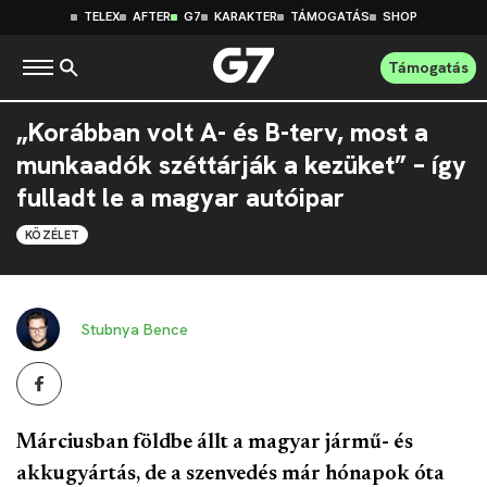
TELEX
AFTER
G7
KARAKTER
TÁMOGATÁS
SHOP
Támogatás
„Korábban volt A- és B-terv, most a
munkaadók széttárják a kezüket” – így
fulladt le a magyar autóipar
KÖZÉLET
Stubnya Bence
Márciusban földbe állt a magyar jármű- és
akkugyártás, de a szenvedés már hónapok óta