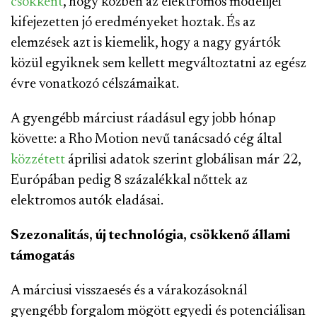
csökkent
, hogy közben az elektromos modelljei
kifejezetten jó eredményeket hoztak. És az
elemzések azt is kiemelik, hogy a nagy gyártók
közül egyiknek sem kellett megváltoztatni az egész
évre vonatkozó célszámaikat.
A gyengébb márciust ráadásul egy jobb hónap
követte: a Rho Motion nevű tanácsadó cég által
közzétett
áprilisi adatok szerint globálisan már 22,
Európában pedig 8 százalékkal nőttek az
elektromos autók eladásai.
Szezonalitás, új technológia, csökkenő állami
támogatás
A márciusi visszaesés és a várakozásoknál
gyengébb forgalom mögött egyedi és potenciálisan