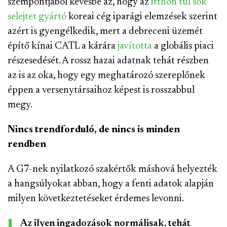
szempontjából kevésbé az, hogy az
itthon túl sok
selejtet gyártó
koreai cég iparági elemzések szerint
azért is gyengélkedik, mert a debreceni üzemét
építő kínai CATL a kárára
javította
a globális piaci
részesedését. A rossz hazai adatnak tehát részben
az is az oka, hogy egy meghatározó szereplőnek
éppen a versenytársaihoz képest is rosszabbul
megy.
Nincs trendforduló, de nincs is minden
rendben
A G7-nek nyilatkozó szakértők máshová helyezték
a hangsúlyokat abban, hogy a fenti adatok alapján
milyen következtetéseket érdemes levonni.
Az ilyen ingadozások normálisak, tehát