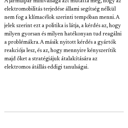
A járműipar miniválsága azt mutatta meg, hogy az
elektromobilitás terjedése állami segítség nélkül
nem fog a klímacélok szerinti tempóban menni. A
jelek szerint ezt a politika is látja, a kérdés az, hogy
milyen gyorsan és milyen hatékonyan tud reagálni
a problémákra. A másik nyitott kérdés a gyártók
reakciója lesz, és az, hogy mennyire kényszerítik
majd őket a stratégiájuk átalakítására az
elektromos átállás eddigi tanulságai.