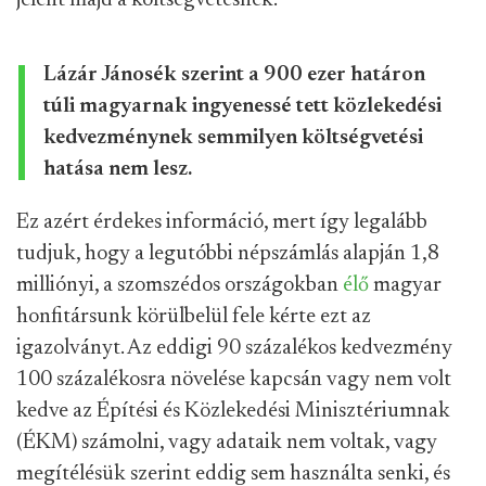
jelent majd a költségvetésnek:
Lázár Jánosék szerint a 900 ezer határon
túli magyarnak ingyenessé tett közlekedési
kedvezménynek semmilyen költségvetési
hatása nem lesz.
Ez azért érdekes információ, mert így legalább
tudjuk, hogy a legutóbbi népszámlás alapján 1,8
milliónyi, a szomszédos országokban
élő
magyar
honfitársunk körülbelül fele kérte ezt az
igazolványt. Az eddigi 90 százalékos kedvezmény
100 százalékosra növelése kapcsán vagy nem volt
kedve az Építési és Közlekedési Minisztériumnak
(ÉKM) számolni, vagy adataik nem voltak, vagy
megítélésük szerint eddig sem használta senki, és