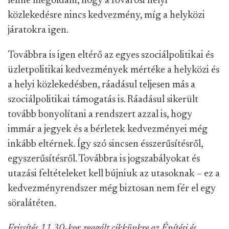
lenne megoldani, hogy a fővárosi helyi
közlekedésre nincs kedvezmény, míg a helyközi
járatokra igen.
Továbbra is igen eltérő az egyes szociálpolitikai és
üzletpolitikai kedvezmények mértéke a helyközi és
a helyi közlekedésben, ráadásul teljesen más a
szociálpolitikai támogatás is. Ráadásul sikerült
tovább bonyolítani a rendszert azzal is, hogy
immár a jegyek és a bérletek kedvezményei még
inkább eltérnek. Így szó sincsen ésszerűsítésről,
egyszerűsítésről. Továbbra is jogszabályokat és
utazási feltételeket kell bújniuk az utasoknak – ez a
kedvezményrendszer még biztosan nem fér el egy
söralátéten.
Frissítés 11.30-kor, reagált cikkünkre az Építési és