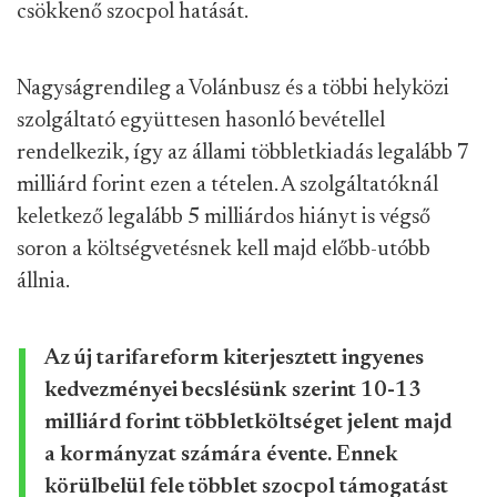
csökkenő szocpol hatását.
Nagyságrendileg a Volánbusz és a többi helyközi
szolgáltató együttesen hasonló bevétellel
rendelkezik, így az állami többletkiadás legalább 7
milliárd forint ezen a tételen. A szolgáltatóknál
keletkező legalább 5 milliárdos hiányt is végső
soron a költségvetésnek kell majd előbb-utóbb
állnia.
Az új tarifareform kiterjesztett ingyenes
kedvezményei becslésünk szerint 10-13
milliárd forint többletköltséget jelent majd
a kormányzat számára évente. Ennek
körülbelül fele többlet szocpol támogatást