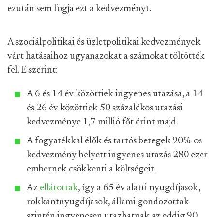
ezután sem fogja ezt a kedvezményt.
A szociálpolitikai és üzletpolitikai kedvezmények
várt hatásaihoz ugyanazokat a számokat töltötték
fel. E szerint:
A 6 és 14 év közöttiek ingyenes utazása, a 14
és 26 év közöttiek 50 százalékos utazási
kedvezménye 1,7 millió főt érint majd.
A fogyatékkal élők és tartós betegek 90%-os
kedvezmény helyett ingyenes utazás 280 ezer
embernek csökkenti a költségeit.
Az
ellátottak
, így a 65 év alatti nyugdíjasok,
rokkantnyugdíjasok, állami gondozottak
szintén ingyenesen utazhatnak az eddig 90