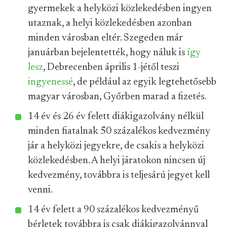
gyermekek a helyközi közlekedésben ingyen
utaznak, a helyi közlekedésben azonban
minden városban eltér. Szegeden már
januárban bejelentették, hogy náluk is
így
lesz
, Debrecenben április 1-jétől teszi
ingyenessé
, de például az egyik legtehetősebb
magyar városban, Győrben marad a fizetés.
14 év és 26 év felett diákigazolvány nélkül
minden fiatalnak 50 százalékos kedvezmény
jár a helyközi jegyekre, de csakis a helyközi
közlekedésben. A helyi járatokon nincsen új
kedvezmény, továbbra is teljesárú jegyet kell
venni.
14 év felett a 90 százalékos kedvezményű
bérletek továbbra is csak diákigazolvánnyal