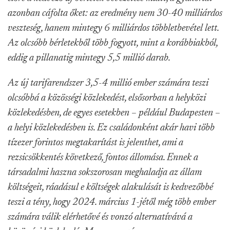
azonban cáfolta őket: az eredmény nem 30-40 milliárdos
veszteség, hanem mintegy 6 milliárdos többletbevétel lett.
Az olcsóbb bérletekből több fogyott, mint a korábbiakból,
eddig a pillanatig mintegy 5,5 millió darab.
Az új tarifarendszer 3,5-4 millió ember számára teszi
olcsóbbá a közösségi közlekedést, elsősorban a helyközi
közlekedésben, de egyes esetekben – például Budapesten –
a helyi közlekedésben is. Ez családonként akár havi több
tízezer forintos megtakarítást is jelenthet, ami a
rezsicsökkentés következő, fontos állomása. Ennek a
társadalmi haszna sokszorosan meghaladja az állam
költségeit, ráadásul e költségek alakulását is kedvezőbbé
teszi a tény, hogy 2024. március 1-jétől még több ember
számára válik elérhetővé és vonzó alternatívává a