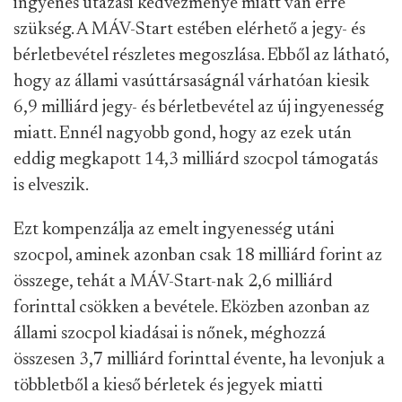
ingyenes utazási kedvezménye miatt van erre
szükség. A MÁV-Start estében elérhető a jegy- és
bérletbevétel részletes megoszlása. Ebből az látható,
hogy az állami vasúttársaságnál várhatóan kiesik
6,9 milliárd jegy- és bérletbevétel az új ingyenesség
miatt. Ennél nagyobb gond, hogy az ezek után
eddig megkapott 14,3 milliárd szocpol támogatás
is elveszik.
Ezt kompenzálja az emelt ingyenesség utáni
szocpol, aminek azonban csak 18 milliárd forint az
összege, tehát a MÁV-Start-nak 2,6 milliárd
forinttal csökken a bevétele. Eközben azonban az
állami szocpol kiadásai is nőnek, méghozzá
összesen 3,7 milliárd forinttal évente, ha levonjuk a
többletből a kieső bérletek és jegyek miatti