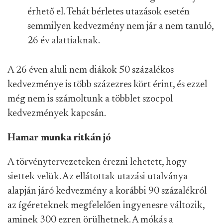
érhető el. Tehát bérletes utazások esetén
semmilyen kedvezmény nem jár a nem tanuló,
26 év alattiaknak.
A 26 éven aluli nem diákok 50 százalékos
kedvezménye is több százezres kört érint, és ezzel
még nem is számoltunk a többlet szocpol
kedvezmények kapcsán.
Hamar munka ritkán jó
A törvénytervezeteken érezni lehetett, hogy
siettek velük. Az ellátottak utazási utalványa
alapján járó kedvezmény a korábbi 90 százalékról
az ígéreteknek megfelelően ingyenesre változik,
aminek 300 ezren örülhetnek. A mókás a