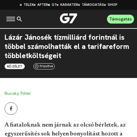
TELEX
AFTER
G7
KARAKTER
TÁMOGATÁS
SHOP
Támogatás
Lázár Jánosék tízmilliárd forintnál is
többel számolhatták el a tarifareform
többletköltségeit
frissítve
KÖZÉLET
Bucsky Péter
A fiataloknak nem járnak az olcsó bérletek, az
egyszerűsítés sok helyen bonyolítást hozott a