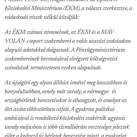
Közlekedési Minisztérium (ÉKM), a választ szerkesztve, a
vádaskodó részek nélkül közöljük:
Az ÉKM számai stimmelnek, az ÉKM és a MÁV-
VOLÁN-csoport szakemberei a valós utazási szokásokon
alapuló adatokkal dolgoznak. A Pénzügyminisztérium
szakembereinek bevonásával elvégzett költségvetési
számítások természetesen ezeken alapulnak.
Az újságíró egy olyan állítást ismétel meg hosszabban és
bonyolultabban, amely már tavaly, a vármegye- és
országbérletek bevezetésekor is elhangzott, és amelyet az
élet azóta többszörösen cáfolt. A gyakran politikai
ambícióval is rendelkező közlekedési szakértők ugyanis
tavaly májusban is több tízmilliárdos veszteséget jeleztek
előre a kedvező új bérletek bevezetése miatt, a gyakorlat