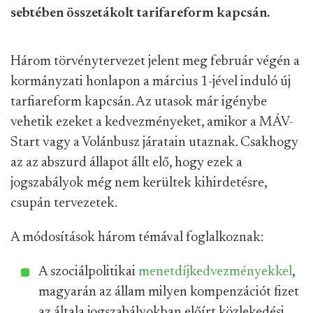
sebtében összetákolt tarifareform kapcsán.
Három törvénytervezet jelent meg február végén a
kormányzati honlapon a március 1-jével induló új
tarfiareform kapcsán. Az utasok már igénybe
vehetik ezeket a kedvezményeket, amikor a MÁV-
Start vagy a Volánbusz járatain utaznak. Csakhogy
az az abszurd állapot állt elő, hogy ezek a
jogszabályok még nem kerültek kihirdetésre,
csupán tervezetek.
A módosítások három témával foglalkoznak:
A szociálpolitikai
menetdíjkedvezményekkel
,
magyarán az állam milyen kompenzációt fizet
az általa jogszabályokban előírt közlekedési