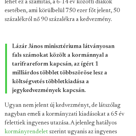
lehet ez a számítás, a 6-14 év közötti diákok
esetében, ami körülbelül 750 ezer főt jelent, 50
százalékról nő 90 százalékra a kedvezmény.
Lázár János minisztériuma látványosan
fals számokat közölt a kormánnyal a
tarifrareform kapcsán, az ígért 1
milliárdos többlet többszöröse lesz a
költségvetés többletkiadása a
jegykedvezmények kapcsán.
Ugyan nem jelent új kedvezményt, de látszólag
nagyban emeli a kormányzati kiadásokat a 65 év
felettiek ingyenes utazása. A jelenleg hatályos
kormányrendelet
szerint ugyanis az ingyenes