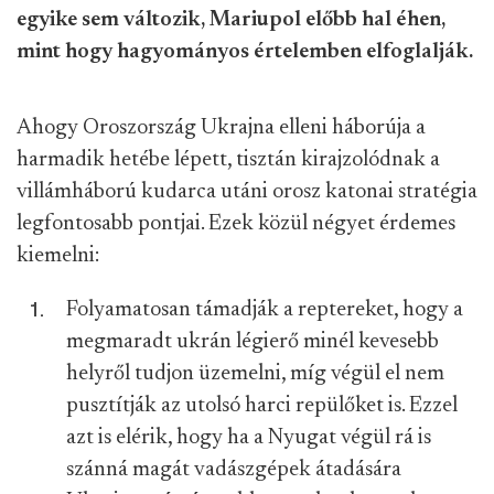
egyike sem változik, Mariupol előbb hal éhen,
mint hogy hagyományos értelemben elfoglalják.
Ahogy Oroszország Ukrajna elleni háborúja a
harmadik hetébe lépett, tisztán kirajzolódnak a
villámháború kudarca utáni orosz katonai stratégia
legfontosabb pontjai. Ezek közül négyet érdemes
kiemelni:
Folyamatosan támadják a reptereket, hogy a
megmaradt ukrán légierő minél kevesebb
helyről tudjon üzemelni, míg végül el nem
pusztítják az utolsó harci repülőket is. Ezzel
azt is elérik, hogy ha a Nyugat végül rá is
szánná magát vadászgépek átadására