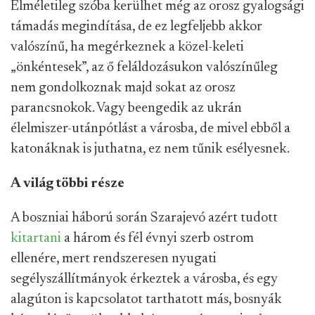
Elméletileg szóba kerülhet még az orosz gyalogsági
támadás megindítása, de ez legfeljebb akkor
valószínű, ha megérkeznek a közel-keleti
„önkéntesek”, az ő feláldozásukon valószínűleg
nem gondolkoznak majd sokat az orosz
parancsnokok. Vagy beengedik az ukrán
élelmiszer-utánpótlást a városba, de mivel ebből a
katonáknak is juthatna, ez nem tűnik esélyesnek.
A világ többi része
A boszniai háború során Szarajevó azért tudott
kitartani
a három és fél évnyi szerb ostrom
ellenére, mert rendszeresen nyugati
segélyszállítmányok érkeztek a városba, és egy
alagúton is kapcsolatot tarthatott más, bosnyák