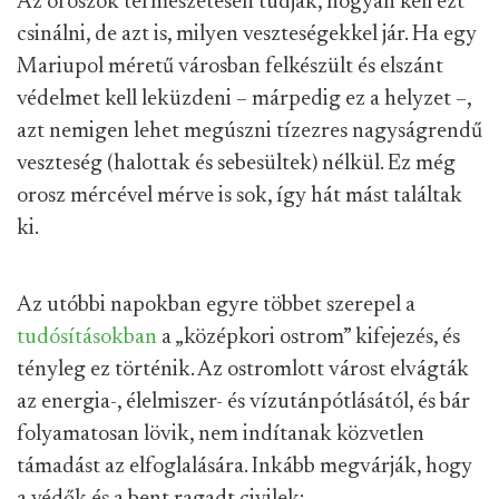
Az oroszok természetesen tudják, hogyan kell ezt
csinálni, de azt is, milyen veszteségekkel jár. Ha egy
Mariupol méretű városban felkészült és elszánt
védelmet kell leküzdeni – márpedig ez a helyzet –,
azt nemigen lehet megúszni tízezres nagyságrendű
veszteség (halottak és sebesültek) nélkül. Ez még
orosz mércével mérve is sok, így hát mást találtak
ki.
Az utóbbi napokban egyre többet szerepel a
tudósításokban
a „középkori ostrom” kifejezés, és
tényleg ez történik. Az ostromlott várost elvágták
az energia-, élelmiszer- és vízutánpótlásától, és bár
folyamatosan lövik, nem indítanak közvetlen
támadást az elfoglalására. Inkább megvárják, hogy