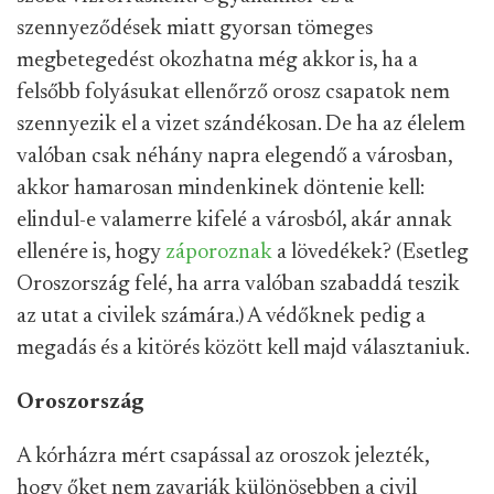
szennyeződések miatt gyorsan tömeges
megbetegedést okozhatna még akkor is, ha a
felsőbb folyásukat ellenőrző orosz csapatok nem
szennyezik el a vizet szándékosan. De ha az élelem
valóban csak néhány napra elegendő a városban,
akkor hamarosan mindenkinek döntenie kell:
elindul-e valamerre kifelé a városból, akár annak
ellenére is, hogy
záporoznak
a lövedékek? (Esetleg
Oroszország felé, ha arra valóban szabaddá teszik
az utat a civilek számára.) A védőknek pedig a
megadás és a kitörés között kell majd választaniuk.
Oroszország
A kórházra mért csapással az oroszok jelezték,
hogy őket nem zavarják különösebben a civil