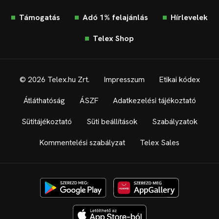
Támogatás
Adó 1% felajánlás
Hírlevelek
Telex Shop
© 2026 Telex.hu Zrt.
Impresszum
Etikai kódex
Átláthatóság
ÁSZF
Adatkezelési tájékoztató
Sütitájékoztató
Süti beállítások
Szabályzatok
Kommentelési szabályzat
Telex Sales