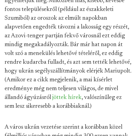
figyelhetjük meg. Miközben más, kisebb, kevésbé
fontos településekről (például az északkeleti
Szumiból) az oroszok az elmúlt napokban
alapvetően engedték távozni a lakosság egy részét,
az Azovi-tenger partján fekvő városnál ezt eddig
mindig megakadályozták. Bár már hat napon át
volt szó a menekülés lehetővé tételéről, ez eddig
rendre kudarcba fulladt, és azt sem tették lehetővé,
hogy ukrán segélyszállítmányok elérjék Mariupolt.
(Amikor ez a cikk megjelenik, a mai kísérlet
eredménye még nem teljesen világos, de mivel
állandó ágyúzásról
jöttek hírek
, valószínűleg ez
sem lesz sikeresebb a korábbiaknál.)
A város ukrán vezetése szerint a korábban közel