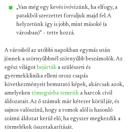
„Van még egy kevés ivóvizünk, ha elfogy, a
patakból szerzettet forraljuk majd fel. A
helyzetünk így is jobb, mint másoké (a
városban)” – tette hozzá.
A városból az utóbbi napokban egymás után
jönnek a szörnyűbbnél szörnyűbb beszámolók. Az
egész világot
bejárták
a szülészeti és
gyermekklinika elleni orosz csapás
következményeit bemutató képek, akárcsak azok,
amelyeken
tömegsírba temetik
a harcok civil
áldozatait. Az ő számuk már kétezer körül jár, és
sajnos valószínű, hogy a romok alól is hasonló
számú áldozat kerül elő, ha egyszer megkezdik a
törmelékek összetakarítását.