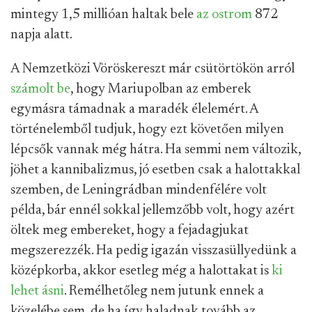
mintegy 1,5 millióan haltak bele
az ostrom
872
napja alatt.
A Nemzetközi Vöröskereszt már csütörtökön arról
számolt be
, hogy Mariupolban az emberek
egymásra támadnak a maradék élelemért. A
történelemből tudjuk, hogy ezt követően milyen
lépcsők vannak még hátra. Ha semmi nem változik,
jöhet a kannibalizmus, jó esetben csak a halottakkal
szemben, de Leningrádban mindenfélére volt
példa, bár ennél sokkal jellemzőbb volt, hogy azért
öltek meg embereket, hogy a fejadagjukat
megszerezzék. Ha pedig igazán visszasüllyedünk a
középkorba, akkor esetleg még a halottakat is
ki
lehet ásni
. Remélhetőleg nem jutunk ennek a
közelébe sem, de ha így haladnak tovább az