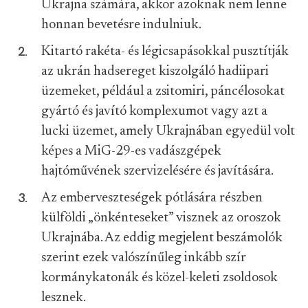
Ukrajna számára, akkor azoknak nem lenne
honnan bevetésre indulniuk.
Kitartó rakéta- és légicsapásokkal pusztítják
az ukrán hadsereget kiszolgáló hadiipari
üzemeket, például a zsitomiri, páncélosokat
gyártó és javító komplexumot vagy azt a
lucki üzemet, amely Ukrajnában egyedül volt
képes a MiG-29-es vadászgépek
hajtóművének szervizelésére és javítására.
Az emberveszteségek pótlására részben
külföldi „önkénteseket” visznek az oroszok
Ukrajnába. Az eddig megjelent beszámolók
szerint ezek valószínűleg inkább szír
kormánykatonák és közel-keleti zsoldosok
lesznek.