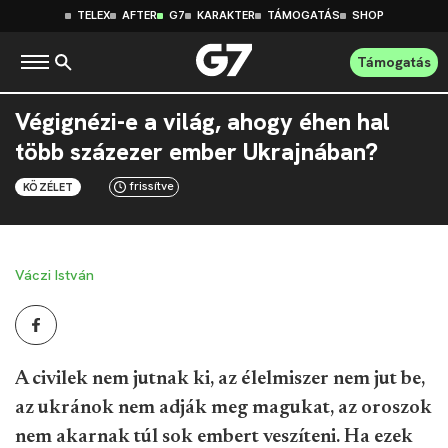
TELEX
AFTER
G7
KARAKTER
TÁMOGATÁS
SHOP
Támogatás
Végignézi-e a világ, ahogy éhen hal
több százezer ember Ukrajnában?
frissítve
KÖZÉLET
Váczi István
A civilek nem jutnak ki, az élelmiszer nem jut be,
az ukránok nem adják meg magukat, az oroszok
nem akarnak túl sok embert veszíteni. Ha ezek