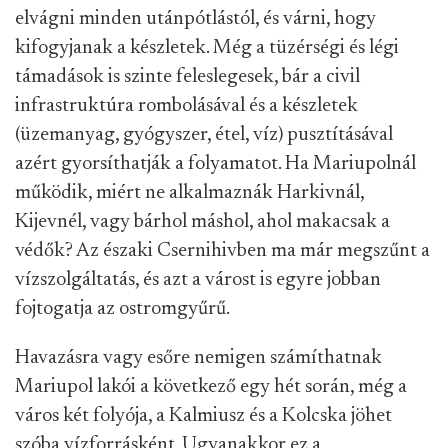
elvágni minden utánpótlástól, és várni, hogy
kifogyjanak a készletek. Még a tüzérségi és légi
támadások is szinte feleslegesek, bár a civil
infrastruktúra rombolásával és a készletek
(üzemanyag, gyógyszer, étel, víz) pusztításával
azért gyorsíthatják a folyamatot. Ha Mariupolnál
működik, miért ne alkalmaznák Harkivnál,
Kijevnél, vagy bárhol máshol, ahol makacsak a
védők? Az északi Csernihivben ma már megszűnt a
vízszolgáltatás, és azt a várost is egyre jobban
fojtogatja az ostromgyűrű.
Havazásra vagy esőre nemigen számíthatnak
Mariupol lakói a következő egy hét során, még a
város két folyója, a Kalmiusz és a Kolcska jöhet
szóba vízforrásként. Ugyanakkor ez a