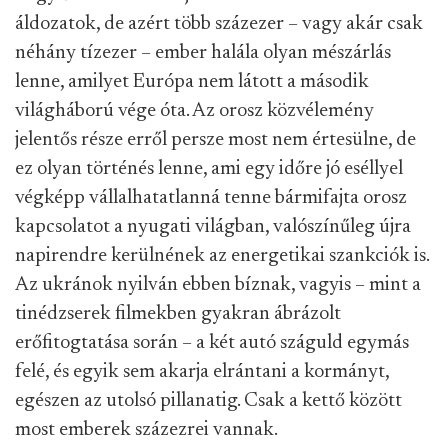
áldozatok, de azért több százezer – vagy akár csak
néhány tízezer – ember halála olyan mészárlás
lenne, amilyet Európa nem látott a második
világháború vége óta. Az orosz közvélemény
jelentős része erről persze most nem értesülne, de
ez olyan történés lenne, ami egy időre jó eséllyel
végképp vállalhatatlanná tenne bármifajta orosz
kapcsolatot a nyugati világban, valószínűleg újra
napirendre kerülnének az energetikai szankciók is.
Az ukránok nyilván ebben bíznak, vagyis – mint a
tinédzserek filmekben gyakran ábrázolt
erőfitogtatása során – a két autó száguld egymás
felé, és egyik sem akarja elrántani a kormányt,
egészen az utolsó pillanatig. Csak a kettő között
most emberek százezrei vannak.