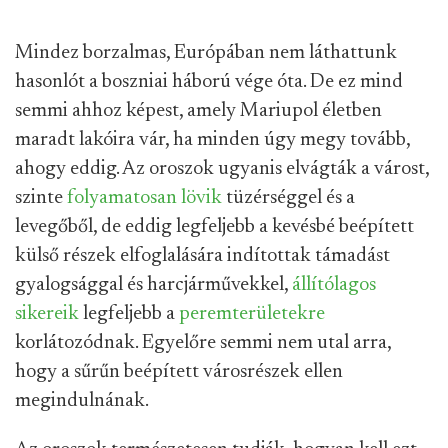
Mindez borzalmas, Európában nem láthattunk
hasonlót a boszniai háború vége óta. De ez mind
semmi ahhoz képest, amely Mariupol életben
maradt lakóira vár, ha minden úgy megy tovább,
ahogy eddig. Az oroszok ugyanis elvágták a várost,
szinte
folyamatosan lövik
tüzérséggel és a
levegőből, de eddig legfeljebb a kevésbé beépített
külső részek elfoglalására indítottak támadást
gyalogsággal és harcjárművekkel,
állítólagos
sikereik
legfeljebb a
peremterületekre
korlátozódnak. Egyelőre semmi nem utal arra,
hogy a sűrűn beépített városrészek ellen
megindulnának.