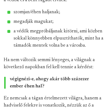
a védők és a bent ragadt civilek:
szomjan/éhen haljanak;
megadják magukat;
a védők megpróbáljanak kitörni, ami közben
sokkal könnyebben elpusztíthatók, mint ha a
támadók mentek volna be a városba.
Ha nem változik semmi lényeges, a világnak a
következő napokban fel kell tennie a kérdést:
végignézi-e, ahogy akár több százezer
ember éhen hal?
Ez nemcsak a tágan értelmezett világra, hanem a
hadviselő felekre is vonatkozik, nézzük az ő a