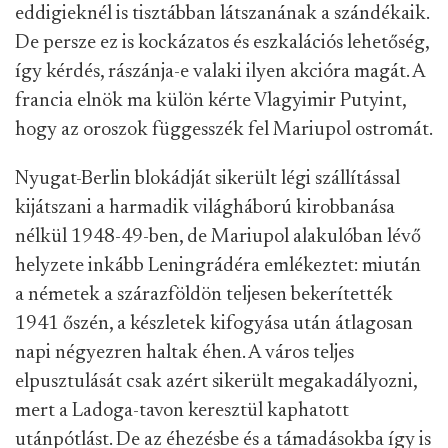
eddigieknél is tisztábban látszanának a szándékaik.
De persze ez is kockázatos és eszkalációs lehetőség,
így kérdés, rászánja-e valaki ilyen akcióra magát. A
francia elnök ma külön kérte Vlagyimir Putyint,
hogy az oroszok függesszék fel Mariupol ostromát.
Nyugat-Berlin blokádját sikerült légi szállítással
kijátszani a harmadik világháború kirobbanása
nélkül 1948-49-ben, de Mariupol alakulóban lévő
helyzete inkább Leningrádéra emlékeztet: miután
a németek a szárazföldön teljesen bekerítették
1941 őszén, a készletek kifogyása után átlagosan
napi négyezren haltak éhen. A város teljes
elpusztulását csak azért sikerült megakadályozni,
mert a Ladoga-tavon keresztül kaphatott
utánpótlást. De az éhezésbe és a támadásokba így is