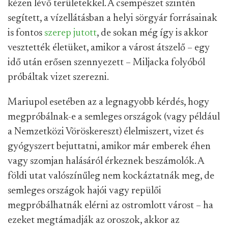
kézen lévő területekkel. A csempészet szintén
segített, a vízellátásban a helyi sörgyár forrásainak
is fontos
szerep jutott
, de sokan még így is akkor
vesztették életüket, amikor a várost átszelő – egy
idő után erősen szennyezett – Miljacka folyóból
próbáltak vizet szerezni.
Mariupol esetében az a legnagyobb kérdés, hogy
megpróbálnak-e a semleges országok (vagy például
a Nemzetközi Vöröskereszt) élelmiszert, vizet és
gyógyszert bejuttatni, amikor már emberek éhen
vagy szomjan halásáról érkeznek beszámolók. A
földi utat valószínűleg nem kockáztatnák meg, de
semleges országok hajói vagy repülői
megpróbálhatnák elérni az ostromlott várost – ha
ezeket megtámadják az oroszok, akkor az