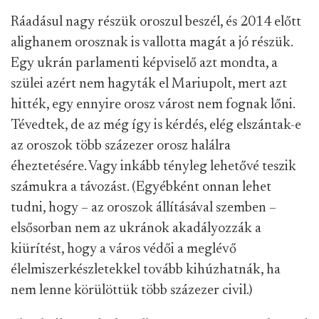
Ráadásul nagy részük oroszul beszél, és 2014 előtt
alighanem orosznak is vallotta magát a jó részük.
Egy ukrán parlamenti képviselő azt mondta, a
szülei azért nem hagyták el Mariupolt, mert azt
hitték, egy ennyire orosz várost nem fognak lőni.
Tévedtek, de az még így is kérdés, elég elszántak-e
az oroszok több százezer orosz halálra
éheztetésére. Vagy inkább tényleg lehetővé teszik
számukra a távozást. (Egyébként onnan lehet
tudni, hogy – az oroszok állításával szemben –
elsősorban nem az ukránok akadályozzák a
kiürítést, hogy a város védői a meglévő
élelmiszerkészletekkel tovább kihúzhatnák, ha
nem lenne körülöttük több százezer civil.)