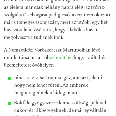
félmilliós városban még mindig 300 ezren vannak,
az élelem már csak néhány napra elég, az ivóvíz-
szolgáltatás elvágása pedig csak azért nem okozott
máris tömeges szomjazást, mert az utóbbi egy hét
havazása lehetővé tette, hogy a lakók a havat
megolvasztva tudjanak inni.
A Nemzetközi Vöröskereszt Mariupolban lévő
munkatársa ma arról
számolt be
, hogy az általuk
üzemeltetett óvóhelyen
nincs se víz, se áram, se gáz, ami azt jelenti,
hogy nem lehet fűteni. Az emberek
megbetegednek a hideg miatt.
Sokféle gyógyszerre lenne szükség, például
cukor- és rákbetegeknek, de már egyáltalán