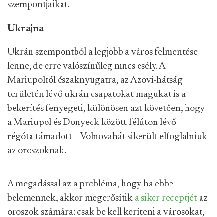
szempontjaikat.
Ukrajna
Ukrán szempontból a legjobb a város felmentése
lenne, de erre valószínűleg nincs esély. A
Mariupoltól északnyugatra, az Azovi-hátság
területén lévő ukrán csapatokat magukat is a
bekerítés fenyegeti, különösen azt követően, hogy
a Mariupol és Donyeck között félúton lévő –
régóta támadott – Volnovahát sikerült elfoglalniuk
az oroszoknak.
A megadással az a probléma, hogy ha ebbe
belemennek, akkor megerősítik
a siker receptjét
az
oroszok számára: csak be kell keríteni a városokat,