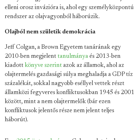
elleni orosz invázióra is, ahol egy személyközpontú
rendszer az olajvagyonból háborúzik.
Olajból nem születik demokrácia
Jeff Colgan, a Brown Egyetem tanárának egy
2010-ben megjelent
tanulmánya
és 2013-ben
kiadott
könyve szerint
azok az államok, ahol az
olajtermelés gazdasági súlya meghaladja a GDP tíz
százalékát, sokkal nagyobb eséllyel vettek részt
államközi fegyveres konfliktusokban 1945 és 2001
között, mint a nem olajtermelők (bár ezen
konfliktusok jelentős része nem jelent teljes
háborút).