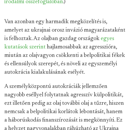
irodalmi összefoglalóban
.)
Van azonban egy harmadik megközelítés is,
amelyet az ukrajnai orosz invázió magyarázataként
is felhoztak. Az olajban gazdag országok
egyes
kutatások szerint
hajlamosabbak az agresszióra,
miután az olajvagyon csökkenti a belpolitikai fékek
és ellensúlyok szerepét, és növeli az egyszemélyi
autokrácia kialakulásának esélyét.
A személyközpontú autokráciák jellemzően
nagyobb eséllyel folytatnak agresszív külpolitikát,
ezt illetően pedig az olaj további olaj a tűzre, hiszen
nemcsak a belpolitikai korlátok lebontását, hanem
a háborúskodás finanszírozását is megkönnyíti. Ez
a helyzet nagyvonalakban ráhúzható az Ukrajna