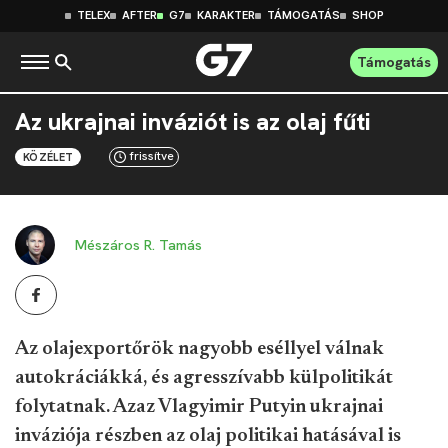
TELEX
AFTER
G7
KARAKTER
TÁMOGATÁS
SHOP
Támogatás
Az ukrajnai inváziót is az olaj fűti
frissítve
KÖZÉLET
Mészáros R. Tamás
Az olajexportőrök nagyobb eséllyel válnak
autokráciákká, és agresszívabb külpolitikát
folytatnak. Azaz Vlagyimir Putyin ukrajnai
inváziója részben az olaj politikai hatásával is