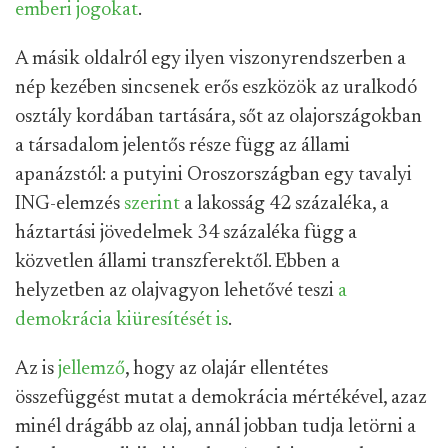
emberi jogokat
.
A másik oldalról egy ilyen viszonyrendszerben a
nép kezében sincsenek erős eszközök az uralkodó
osztály kordában tartására, sőt az olajországokban
a társadalom jelentős része függ az állami
apanázstól: a putyini Oroszországban egy tavalyi
ING-elemzés
szerint
a lakosság 42 százaléka, a
háztartási jövedelmek 34 százaléka függ a
közvetlen állami transzferektől. Ebben a
helyzetben az olajvagyon lehetővé teszi
a
demokrácia kiüresítését is
.
Az is
jellemző
, hogy az olajár ellentétes
összefüggést mutat a demokrácia mértékével, azaz
minél drágább az olaj, annál jobban tudja letörni a