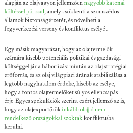
alapján az olajvagyon jellemzően
nagyobb katonai
költéssel párosul
, amely csökkenti a szomszédos
államok biztonságérzetét, és növelheti a
fegyverkezési verseny és konfliktus esélyét.
Egy másik magyarázat, hogy az olajtermelők
számára kisebb potenciális politikai és gazdasági
költséggel jár a háborúzás: miután az olaj stratégiai
erőforrás, és az olaj világpiaci árának stabilizálása a
legtöbb nagyhatalom érdeke, kisebb az esélye,
hogy a fontos olajtermelőket súlyos ellencsapás
érje. Egyes spekulációk szerint ezért jellemző az is,
hogy az olajexportőrök
inkább olajjal nem
rendelkező országokkal szoktak
konfliktusba
kerülni.