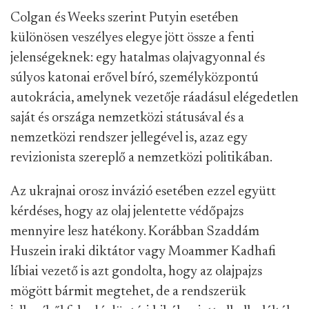
Colgan és Weeks szerint Putyin esetében
különösen veszélyes elegye jött össze a fenti
jelenségeknek: egy hatalmas olajvagyonnal és
súlyos katonai erővel bíró, személyközpontú
autokrácia, amelynek vezetője ráadásul elégedetlen
saját és országa nemzetközi státusával és a
nemzetközi rendszer jellegével is, azaz egy
revizionista szereplő a nemzetközi politikában.
Az ukrajnai orosz invázió esetében ezzel együtt
kérdéses, hogy az olaj jelentette védőpajzs
mennyire lesz hatékony. Korábban Szaddám
Huszein iraki diktátor vagy Moammer Kadhafi
líbiai vezető is azt gondolta, hogy az olajpajzs
mögött bármit megtehet, de a rendszerük