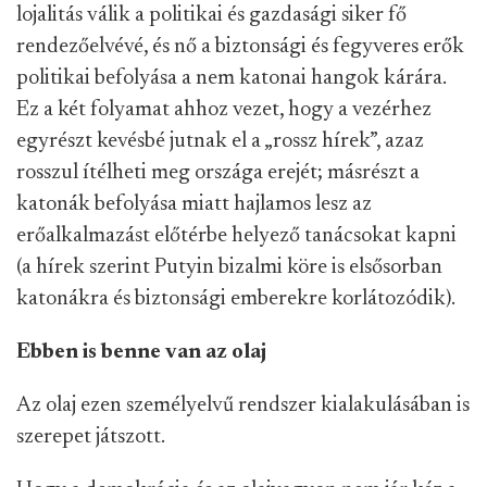
lojalitás válik a politikai és gazdasági siker fő
rendezőelvévé, és nő a biztonsági és fegyveres erők
politikai befolyása a nem katonai hangok kárára.
Ez a két folyamat ahhoz vezet, hogy a vezérhez
egyrészt kevésbé jutnak el a „rossz hírek”, azaz
rosszul ítélheti meg országa erejét; másrészt a
katonák befolyása miatt hajlamos lesz az
erőalkalmazást előtérbe helyező tanácsokat kapni
(a hírek szerint Putyin bizalmi köre is elsősorban
katonákra és biztonsági emberekre korlátozódik).
Ebben is benne van az olaj
Az olaj ezen személyelvű rendszer kialakulásában is
szerepet játszott.