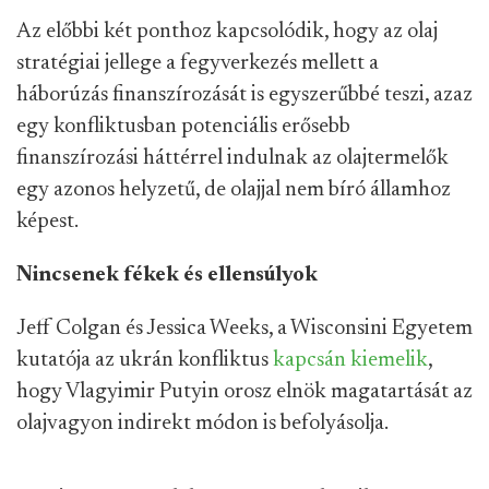
Az előbbi két ponthoz kapcsolódik, hogy az olaj
stratégiai jellege a fegyverkezés mellett a
háborúzás finanszírozását is egyszerűbbé teszi, azaz
egy konfliktusban potenciális erősebb
finanszírozási háttérrel indulnak az olajtermelők
egy azonos helyzetű, de olajjal nem bíró államhoz
képest.
Nincsenek fékek és ellensúlyok
Jeff Colgan és Jessica Weeks, a Wisconsini Egyetem
kutatója az ukrán konfliktus
kapcsán kiemelik
,
hogy Vlagyimir Putyin orosz elnök magatartását az
olajvagyon indirekt módon is befolyásolja.