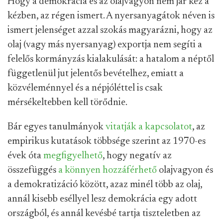
Hogy a demokrácia és az olajvagyon nem jár kéz a
kézben, az régen ismert. A nyersanyagátok néven is
ismert jelenséget azzal szokás magyarázni, hogy az
olaj (vagy más nyersanyag) exportja nem segíti a
felelős kormányzás kialakulását: a hatalom a néptől
függetlenül jut jelentős bevételhez, emiatt a
közvéleménnyel és a népjóléttel is csak
mérsékeltebben kell törődnie.
Bár egyes tanulmányok
vitatják a kapcsolatot
, az
empirikus kutatások többsége szerint az 1970-es
évek óta
megfigyelhető
, hogy negatív az
összefüggés
a könnyen hozzáférhető
olajvagyon és
a demokratizáció között, azaz minél több az olaj,
annál kisebb eséllyel lesz demokrácia egy adott
országból, és annál kevésbé tartja tiszteletben az