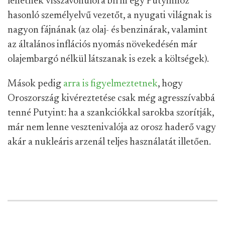
lehetnek visszavonulóra bírni egy Putyinhoz
hasonló személyelvű vezetőt, a nyugati világnak is
nagyon fájnának (az olaj- és benzinárak, valamint
az általános inflációs nyomás növekedésén már
olajembargó nélkül látszanak is ezek a költségek).
Mások pedig
arra is figyelmeztetnek
, hogy
Oroszország kivéreztetése csak még agresszívabbá
tenné Putyint: ha a szankciókkal sarokba szorítják,
már nem lenne vesztenivalója az orosz haderő vagy
akár a nukleáris arzenál teljes használatát illetően.