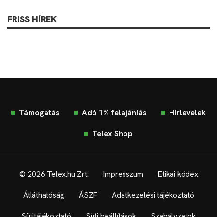
FRISS HÍREK
Támogatás
Adó 1% felajánlás
Hírlevelek
Telex Shop
© 2026 Telex.hu Zrt.
Impresszum
Etikai kódex
Átláthatóság
ÁSZF
Adatkezelési tájékoztató
Sütitájékoztató
Süti beállítások
Szabályzatok