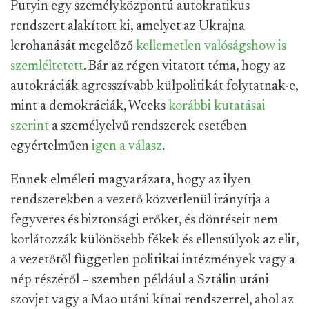
Putyin egy személyközpontú autokratikus
rendszert alakított ki, amelyet az Ukrajna
lerohanását megelőző
kellemetlen valóságshow is
szemléltetett
. Bár az régen vitatott téma, hogy az
autokráciák agresszívabb külpolitikát folytatnak-e,
mint a demokráciák, Weeks
korábbi kutatásai
szerint
a személyelvű rendszerek esetében
egyértelműen
igen a válasz
.
Ennek elméleti magyarázata, hogy az ilyen
rendszerekben a vezető közvetlenül irányítja a
fegyveres és biztonsági erőket, és döntéseit nem
korlátozzák különösebb fékek és ellensúlyok az elit,
a vezetőtől független politikai intézmények vagy a
nép részéről – szemben például a Sztálin utáni
szovjet vagy a Mao utáni kínai rendszerrel, ahol az