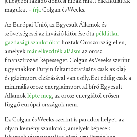
jellegéből fakadó döntési hibák miatt elkalkulálták
magukat –
írja
Colgan és Weeks.
Az Európai Unió, az Egyesült Államok és
szövetségesei az invázió kitörése óta
példátlan
gazdasági szankciókat
hoztak Oroszország ellen,
amelyek
már elkezdték aláásni
az orosz
finanszírozási képességet. Colgan és Weeks szerint
ugyanakkor Putyin feltartóztatására csak az olaj-
és gázimport elzárásával van esély. Ezt eddig csak a
minimális orosz energiaimporttal bíró Egyesült
Államok
lépte meg
, az orosz energiától erősen
függő európai országok nem.
Ez Colgan és Weeks szerint is paradox helyet: az
olyan kemény szankciók, amelyek képesek