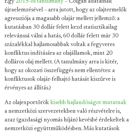
Egy
2015-ös tanulmány
– Colgan adatainak
újraelemzésével – arra jutott, hogy az olajtermelők
agressziója a magasabb olajár mellett jellemző: a
kutatásban 30 dollár felett kezd statisztikailag
relevánssá válni a hatás, 60 dollár felett már 30
százalékkal hajlamosabbak voltak a fegyveres
konfliktus indítására az olajállamok, mint 20
dolláros olaj mellett. (A tanulmány arra is kitér,
hogy az okozati összefüggés nem ellentétes: a
konfliktusok olajár-felhajtó hatását kiszűrve is
érvényes az állítás.)
Az olajexportőrök
kisebb hajlandóságot mutatnak
a nemzetközi szervezetekben való részvételre is,
azaz (gazdasági nyomás híján) kevésbé érdekeltek a
nemzetközi együttműködésben. Más kutatások