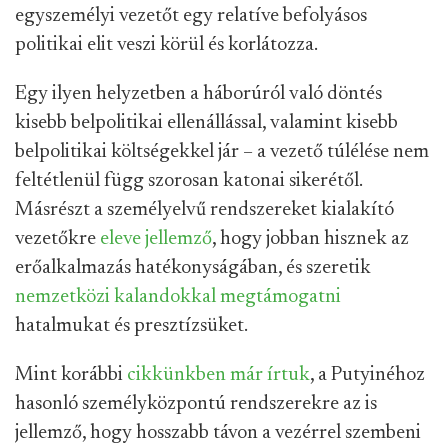
egyszemélyi vezetőt egy relatíve befolyásos
politikai elit veszi körül és korlátozza.
Egy ilyen helyzetben a háborúról való döntés
kisebb belpolitikai ellenállással, valamint kisebb
belpolitikai költségekkel jár – a vezető túlélése nem
feltétlenül függ szorosan katonai sikerétől.
Másrészt a személyelvű rendszereket kialakító
vezetőkre
eleve jellemző
, hogy jobban hisznek az
erőalkalmazás hatékonyságában, és szeretik
nemzetközi kalandokkal megtámogatni
hatalmukat és presztízsüket.
Mint korábbi
cikkünkben már írtuk
, a Putyinéhoz
hasonló személyközpontú rendszerekre az is
jellemző, hogy hosszabb távon a vezérrel szembeni