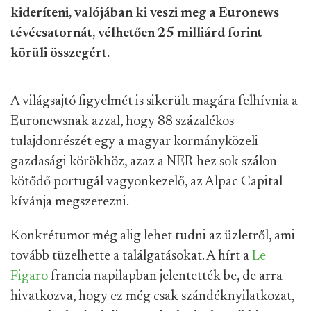
kideríteni, valójában ki veszi meg a Euronews
tévécsatornát, vélhetően 25 milliárd forint
körüli összegért.
A világsajtó figyelmét is sikerült magára felhívnia a
Euronewsnak azzal, hogy 88 százalékos
tulajdonrészét egy a magyar kormányközeli
gazdasági körökhöz, azaz a NER-hez sok szálon
kötődő portugál vagyonkezelő, az Alpac Capital
kívánja megszerezni.
Konkrétumot még alig lehet tudni az üzletről, ami
tovább tüzelhette a találgatásokat. A hírt a
Le
Figaro
francia napilapban jelentették be, de arra
hivatkozva, hogy ez még csak szándéknyilatkozat,