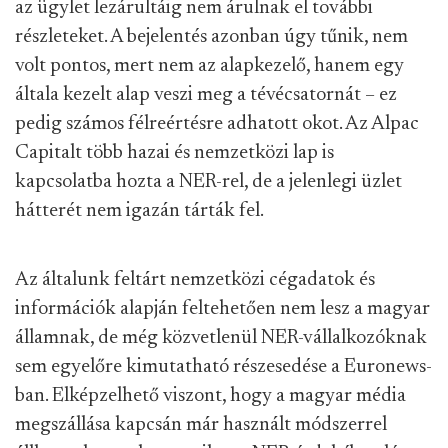
az ügylet lezárultáig nem árulnak el további
részleteket. A bejelentés azonban úgy tűnik, nem
volt pontos, mert nem az alapkezelő, hanem egy
általa kezelt alap veszi meg a tévécsatornát – ez
pedig számos félreértésre adhatott okot. Az Alpac
Capitalt több hazai és nemzetközi lap is
kapcsolatba hozta a NER-rel, de a jelenlegi üzlet
hátterét nem igazán tárták fel.
Az általunk feltárt nemzetközi cégadatok és
információk alapján feltehetően nem lesz a magyar
államnak, de még közvetlenül NER-vállalkozóknak
sem egyelőre kimutatható részesedése a Euronews-
ban. Elképzelhető viszont, hogy a magyar média
megszállása kapcsán már használt módszerrel