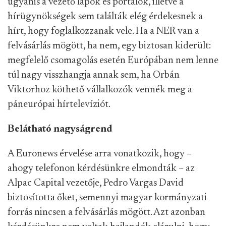
ugyanis a vezető lapok és portálok, illetve a
hírügynökségek sem találták elég érdekesnek a
hírt, hogy foglalkozzanak vele. Ha a NER van a
felvásárlás mögött, ha nem, egy biztosan kiderült:
megfelelő csomagolás esetén Európában nem lenne
túl nagy visszhangja annak sem, ha Orbán
Viktorhoz köthető vállalkozók vennék meg a
páneurópai hírtelevíziót.
Belátható nagyságrend
A Euronews érvelése arra vonatkozik, hogy –
ahogy telefonon kérdésünkre elmondták – az
Alpac Capital vezetője, Pedro Vargas David
biztosította őket, semennyi magyar kormányzati
forrás nincsen a felvásárlás mögött. Azt azonban