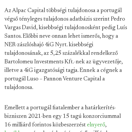
Az Alpac Capital többségi tulajdonosa a portugál
végső tényleges tulajdonos adatbázis szerint Pedro
Vargas David, kisebbségi tulajdonosként pedig Luís
Santos. Előbbi neve onnan lehet ismerős, hogy a
NER-zászlóshajó 4iG Nyrt. kisebbségi
tulajdonosának, az 5,25 százalékkal rendelkező
Bartolomeu Investments Kft.-nek az ügyvezetője,
illetve a 4iG igazgatósági tagja. Ennek a cégnek a
portugál Luso – Pannon Venture Capital a
tulajdonosa.
Emellett a portugál fiatalember a határkerítés-
bizniszen 2021-ben egy 15 tagú konzorciummal
16 milliárd forintos közbeszerzést
elnyerő
,