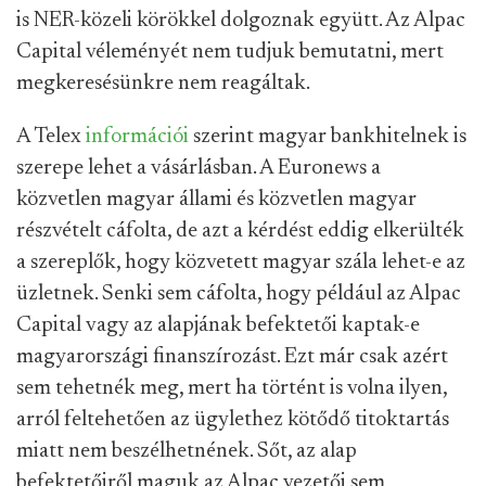
is NER-közeli körökkel dolgoznak együtt. Az Alpac
Capital véleményét nem tudjuk bemutatni, mert
megkeresésünkre nem reagáltak.
A Telex
információi
szerint magyar bankhitelnek is
szerepe lehet a vásárlásban. A Euronews a
közvetlen magyar állami és közvetlen magyar
részvételt cáfolta, de azt a kérdést eddig elkerülték
a szereplők, hogy közvetett magyar szála lehet-e az
üzletnek. Senki sem cáfolta, hogy például az Alpac
Capital vagy az alapjának befektetői kaptak-e
magyarországi finanszírozást. Ezt már csak azért
sem tehetnék meg, mert ha történt is volna ilyen,
arról feltehetően az ügylethez kötődő titoktartás
miatt nem beszélhetnének. Sőt, az alap
befektetőiről maguk az Alpac vezetői sem