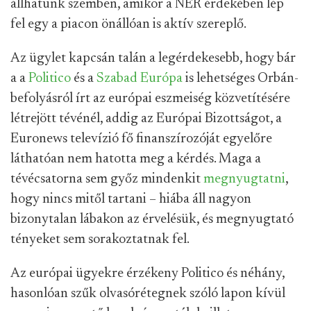
állhatunk szemben, amikor a NER érdekében lép
fel egy a piacon önállóan is aktív szereplő.
Az ügylet kapcsán talán a legérdekesebb, hogy bár
a a
Politico
és a
Szabad Európa
is lehetséges Orbán-
befolyásról írt az európai eszmeiség közvetítésére
létrejött tévénél, addig az Európai Bizottságot, a
Euronews televízió fő finanszírozóját egyelőre
láthatóan nem hatotta meg a kérdés. Maga a
tévécsatorna sem győz mindenkit
megnyugtatni
,
hogy nincs mitől tartani – hiába áll nagyon
bizonytalan lábakon az érvelésük, és megnyugtató
tényeket sem sorakoztatnak fel.
Az európai ügyekre érzékeny Politico és néhány,
hasonlóan szűk olvasórétegnek szóló lapon kívül