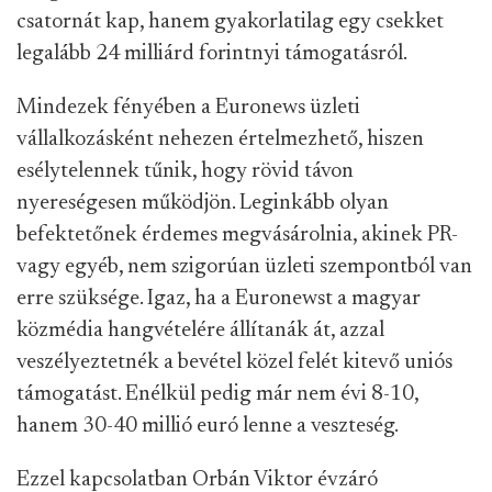
csatornát kap, hanem gyakorlatilag egy csekket
legalább 24 milliárd forintnyi támogatásról.
Mindezek fényében a Euronews üzleti
vállalkozásként nehezen értelmezhető, hiszen
esélytelennek tűnik, hogy rövid távon
nyereségesen működjön. Leginkább olyan
befektetőnek érdemes megvásárolnia, akinek PR-
vagy egyéb, nem szigorúan üzleti szempontból van
erre szüksége. Igaz, ha a Euronewst a magyar
közmédia hangvételére állítanák át, azzal
veszélyeztetnék a bevétel közel felét kitevő uniós
támogatást. Enélkül pedig már nem évi 8-10,
hanem 30-40 millió euró lenne a veszteség.
Ezzel kapcsolatban Orbán Viktor évzáró