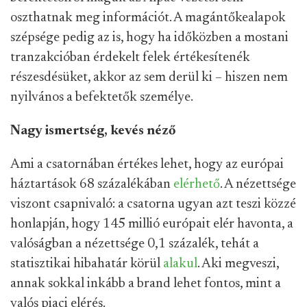
oszthatnak meg információt. A magántőkealapok
szépsége pedig az is, hogy ha időközben a mostani
tranzakcióban érdekelt felek értékesítenék
részesdésüket, akkor az sem derül ki – hiszen nem
nyilvános a befektetők személye.
Nagy ismertség, kevés néző
Ami a csatornában értékes lehet, hogy az európai
háztartások 68 százalékában
elérhető
. A nézettsége
viszont csapnivaló: a csatorna ugyan azt teszi közzé
honlapján, hogy 145 millió európait elér havonta, a
valóságban a nézettsége 0,1 százalék, tehát a
statisztikai hibahatár körül
alakul
. Aki megveszi,
annak sokkal inkább a brand lehet fontos, mint a
valós piaci elérés.