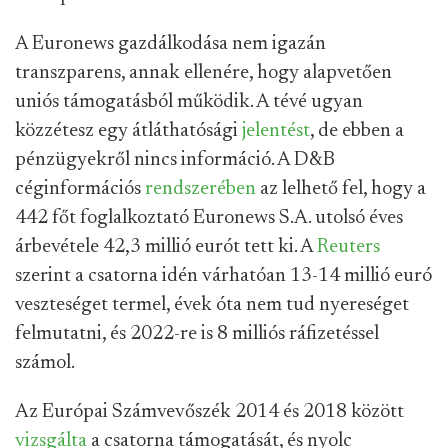
A Euronews gazdálkodása nem igazán
transzparens, annak ellenére, hogy alapvetően
uniós támogatásból működik. A tévé ugyan
közzétesz egy átláthatósági
jelentést
, de ebben a
pénzügyekről nincs információ. A D&B
céginformációs
rendszerében
az lelhető fel, hogy a
442 főt foglalkoztató Euronews S.A. utolsó éves
árbevétele 42,3 millió eurót tett ki. A
Reuters
szerint a csatorna idén várhatóan 13-14 millió euró
veszteséget termel, évek óta nem tud nyereséget
felmutatni, és 2022-re is 8 milliós ráfizetéssel
számol.
Az Európai Számvevőszék 2014 és 2018 között
vizsgálta
a csatorna támogatását, és nyolc