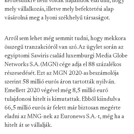
kérdésünkre nem voltak hajlandók elárulni, hogy
mely vállalkozás, illetve mely befektetési alap
vásárolná meg a lyoni székhelyű társaságot.
Arról sem lehet még semmit tudni, hogy mekkora
összegű tranzakcióról van szó. Az ügylet során az
egyiptomi Sawiris család luxemburgi Media Globe
Networks S.A. (MGN) cége adja el 88 százalékos
részesedését. Ezt az MGN 2020-as beszámolója
szerint 58 millió eurós áron tartották nyilván.
Emellett 2020 végével még 8,5 millió euró
tulajdonosi hitelt is kimutattak. Ebből kiindulva
66,5 millió eurós ár felett már biztosan megérte
eladni az MNG-nek az Euronews S.A.-t, még ha a
hitelt át se vállalják.