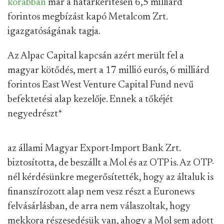
korábban
már a határkerítésen 6,5 milliárd
forintos megbízást kapó Metalcom Zrt.
igazgatóságának tagja.
Az Alpac Capital kapcsán azért merült fel a
magyar kötődés, mert a 17 millió eurós, 6 milliárd
forintos East West Venture Capital Fund nevű
befektetési alap kezelője. Ennek a tőkéjét
negyedrészt
*
az állami Magyar Export-Import Bank Zrt.
biztosította, de beszállt a Mol és az OTP is. Az OTP-
nél kérdésünkre megerősítették, hogy az általuk is
finanszírozott alap nem vesz részt a Euronews
felvásárlásban, de arra nem válaszoltak, hogy
mekkora részesedésük van, ahogy a Mol sem adott