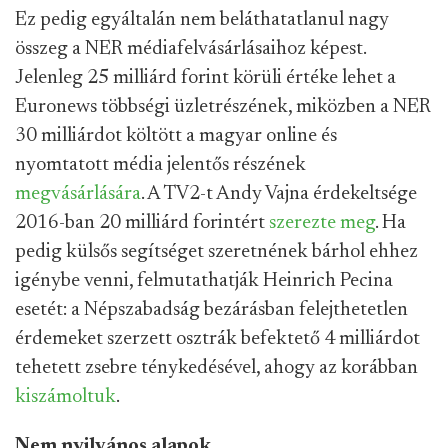
Ez pedig egyáltalán nem beláthatatlanul nagy
összeg a NER médiafelvásárlásaihoz képest.
Jelenleg 25 milliárd forint körüli értéke lehet a
Euronews többségi üzletrészének, miközben a NER
30 milliárdot költött a magyar online és
nyomtatott média jelentős részének
megvásárlására
. A TV2-t Andy Vajna érdekeltsége
2016-ban 20 milliárd forintért
szerezte meg
. Ha
pedig külsős segítséget szeretnének bárhol ehhez
igénybe venni, felmutathatják Heinrich Pecina
esetét: a Népszabadság bezárásban felejthetetlen
érdemeket szerzett osztrák befektető 4 milliárdot
tehetett zsebre ténykedésével, ahogy az korábban
kiszámoltuk
.
Nem nyilvános alapok