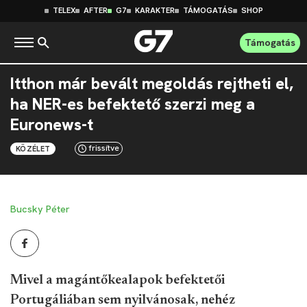
TELEX
AFTER
G7
KARAKTER
TÁMOGATÁS
SHOP
Támogatás
Itthon már bevált megoldás rejtheti el,
ha NER-es befektető szerzi meg a
Euronews-t
frissítve
KÖZÉLET
Bucsky Péter
Mivel a magántőkealapok befektetői
Portugáliában sem nyilvánosak, nehéz