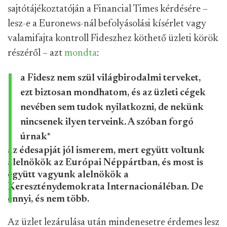
sajtótájékoztatóján a Financial Times kérdésére –
lesz-e a Euronews-nál befolyásolási kísérlet vagy
valamifajta kontroll Fideszhez köthető üzleti körök
részéről – azt
mondta
:
a Fidesz nem szül világbirodalmi terveket,
ezt biztosan mondhatom, és az üzleti cégek
nevében sem tudok nyilatkozni, de nekünk
nincsenek ilyen terveink. A szóban forgó
úrnak
*
az édesapját jól ismerem, mert együtt voltunk
alelnökök az Európai Néppártban, és most is
együtt vagyunk alelnökök a
Kereszténydemokrata Internacionáléban. De
ennyi, és nem több.
Az üzlet lezárulása után mindenesetre érdemes lesz