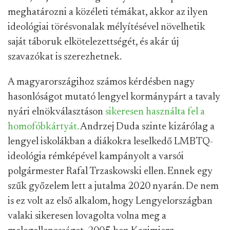
meghatározni a közéleti témákat, akkor az ilyen
ideológiai törésvonalak mélyítésével növelhetik
saját táboruk elkötelezettségét, és akár új
szavazókat is szerezhetnek.
A magyarországihoz számos kérdésben nagy
hasonlóságot mutató lengyel kormánypárt a tavaly
nyári elnökválasztáson
sikeresen használta fel a
homofóbkártyát.
Andrzej Duda szinte kizárólag a
lengyel iskolákban a diákokra leselkedő LMBTQ-
ideológia rémképével kampányolt a varsói
polgármester Rafal Trzaskowski ellen. Ennek egy
szűk győzelem lett a jutalma 2020 nyarán. De nem
is ez volt az első alkalom, hogy Lengyelországban
valaki sikeresen lovagolta volna meg a