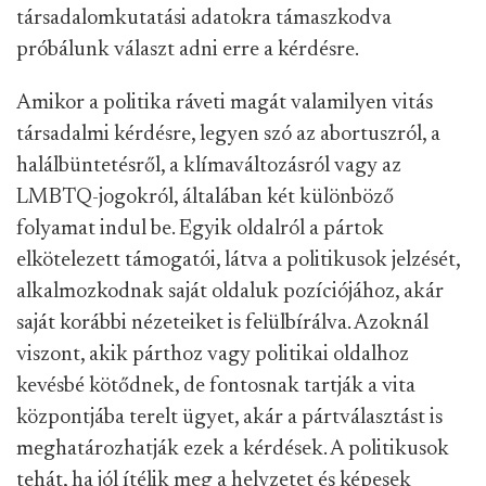
társadalomkutatási adatokra támaszkodva
próbálunk választ adni erre a kérdésre.
Amikor a politika ráveti magát valamilyen vitás
társadalmi kérdésre, legyen szó az abortuszról, a
halálbüntetésről, a klímaváltozásról vagy az
LMBTQ-jogokról, általában két különböző
folyamat indul be. Egyik oldalról a pártok
elkötelezett támogatói, látva a politikusok jelzését,
alkalmozkodnak saját oldaluk pozíciójához, akár
saját korábbi nézeteiket is felülbírálva. Azoknál
viszont, akik párthoz vagy politikai oldalhoz
kevésbé kötődnek, de fontosnak tartják a vita
központjába terelt ügyet, akár a pártválasztást is
meghatározhatják ezek a kérdések. A politikusok
tehát, ha jól ítélik meg a helyzetet és képesek