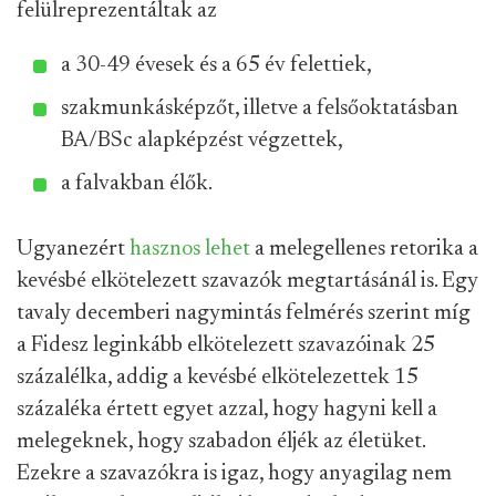
felülreprezentáltak az
a 30-49 évesek és a 65 év felettiek,
szakmunkásképzőt, illetve a felsőoktatásban
BA/BSc alapképzést végzettek,
a falvakban élők.
Ugyanezért
hasznos lehet
a melegellenes retorika a
kevésbé elkötelezett szavazók megtartásánál is. Egy
tavaly decemberi nagymintás felmérés szerint míg
a Fidesz leginkább elkötelezett szavazóinak 25
százalélka, addig a kevésbé elkötelezettek 15
százaléka értett egyet azzal, hogy hagyni kell a
melegeknek, hogy szabadon éljék az életüket.
Ezekre a szavazókra is igaz, hogy anyagilag nem