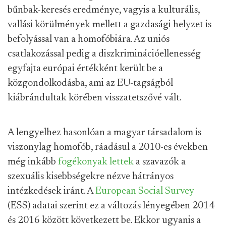
bűnbak-keresés eredménye, vagyis a kulturális,
vallási körülmények mellett a gazdasági helyzet is
befolyással van a homofóbiára. Az uniós
csatlakozással pedig a diszkriminációellenesség
egyfajta európai értékként került be a
közgondolkodásba, ami az EU-tagságból
kiábrándultak körében visszatetszővé vált.
A lengyelhez hasonlóan a magyar társadalom is
viszonylag homofób, ráadásul a 2010-es években
még inkább
fogékonyak lettek
a szavazók a
szexuális kisebbségekre nézve hátrányos
intézkedések iránt. A
European Social Survey
(ESS) adatai szerint ez a változás lényegében 2014
és 2016 között következett be. Ekkor ugyanis a