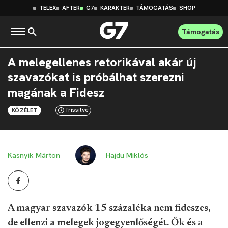
TELEX
AFTER
G7
KARAKTER
TÁMOGATÁS
SHOP
Támogatás
A melegellenes retorikával akár új
szavazókat is próbálhat szerezni
magának a Fidesz
frissítve
KÖZÉLET
Kasnyik Márton
Hajdu Miklós
A magyar szavazók 15 százaléka nem fideszes,
de ellenzi a melegek jogegyenlőségét. Ők és a