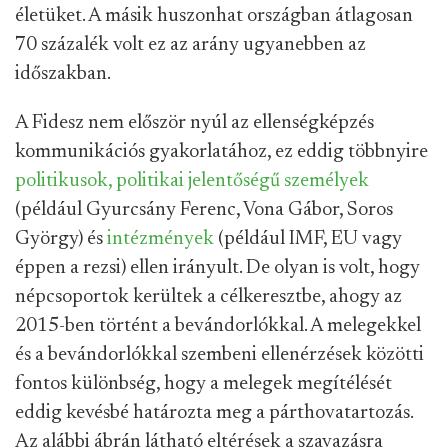
életüket. A másik huszonhat országban átlagosan
70 százalék volt ez az arány ugyanebben az
időszakban.
A Fidesz nem először nyúl az ellenségképzés
kommunikációs gyakorlatához, ez eddig többnyire
politikusok, politikai jelentőségű személyek
(például Gyurcsány Ferenc, Vona Gábor, Soros
György) és
intézmények
(például IMF, EU vagy
éppen a rezsi) ellen irányult. De olyan is volt, hogy
népcsoportok kerültek a célkeresztbe, ahogy az
2015-ben történt a bevándorlókkal. A melegekkel
és a bevándorlókkal szembeni ellenérzések közötti
fontos különbség, hogy a melegek megítélését
eddig kevésbé határozta meg a párthovatartozás.
Az alábbi ábrán látható eltérések a szavazásra