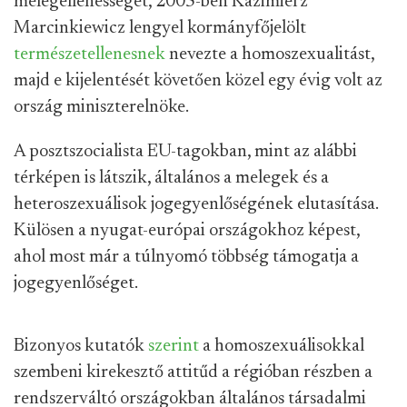
melegellenességet, 2005-ben Kazimierz
Marcinkiewicz lengyel kormányfőjelölt
természetellenesnek
nevezte a homoszexualitást,
majd e kijelentését követően közel egy évig volt az
ország miniszterelnöke.
A posztszocialista EU-tagokban, mint az alábbi
térképen is látszik, általános a melegek és a
heteroszexuálisok jogegyenlőségének elutasítása.
Külösen a nyugat-európai országokhoz képest,
ahol most már a túlnyomó többség támogatja a
jogegyenlőséget.
Bizonyos kutatók
szerint
a homoszexuálisokkal
szembeni kirekesztő attitűd a régióban részben a
rendszerváltó országokban általános társadalmi