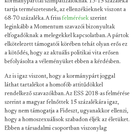
kormánypárttal szimpatizálóknak 13-15 százaléka
tartja természetesnek, az ellenzékieknek viszont a
68-70 százaléka. A friss
felmérések
szerint
leginkább a Momentum szavazói bizonyultak
elfogadóknak a melegekkel kapcsolatban. A pártok
elkötelezett támogatói körében tehát olyan erős ez
a kötődés, hogy az aktuális politikai vita erősen
befolyásolta a véleményüket ebben a kérdésben.
Az is igaz viszont, hogy a kormánypárt joggal
láthat tartalékot a homofób attitűdökkel
rendelkező szavazókban. Az ESS 2018-as felmérése
szerint a magyar felnőttek 15 százalékára igaz,
hogy nem támogatja a Fideszt, ugyanakkor ellenzi,
hogy a homoszexuálisok szabadon éljék az életüket.
Ebben a társadalmi csoportban viszonylag