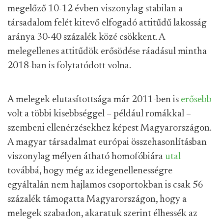
megelőző 10-12 évben viszonylag stabilan a
társadalom felét kitevő elfogadó attitűdű lakosság
aránya 30-40 százalék közé csökkent. A
melegellenes attitűdök erősödése ráadásul mintha
2018-ban is folytatódott volna.
A melegek elutasítottsága már 2011-ben is
erősebb
volt a többi kisebbséggel – például romákkal –
szembeni ellenérzésekhez képest Magyarországon.
A magyar társadalmat európai összehasonlításban
viszonylag mélyen átható homofóbiára
utal
továbbá, hogy még az idegenellenességre
egyáltalán nem hajlamos csoportokban is csak 56
százalék támogatta Magyarországon, hogy a
melegek szabadon, akaratuk szerint élhessék az