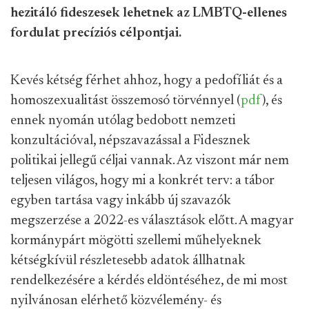
hezitáló fideszesek lehetnek az LMBTQ-ellenes
fordulat precíziós célpontjai.
Kevés kétség férhet ahhoz, hogy a pedofíliát és a
homoszexualitást összemosó törvénnyel (
pdf
), és
ennek nyomán utólag bedobott nemzeti
konzultációval, népszavazással a Fidesznek
politikai jellegű céljai vannak. Az viszont már nem
teljesen világos, hogy mi a konkrét terv: a tábor
egyben tartása vagy inkább új szavazók
megszerzése a 2022-es választások előtt. A magyar
kormánypárt mögötti szellemi műhelyeknek
kétségkívül részletesebb adatok állhatnak
rendelkezésére a kérdés eldöntéséhez, de mi most
nyilvánosan elérhető közvélemény- és