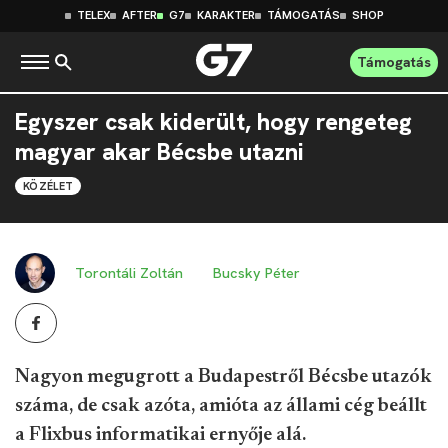
TELEX
AFTER
G7
KARAKTER
TÁMOGATÁS
SHOP
Támogatás
Egyszer csak kiderült, hogy rengeteg
magyar akar Bécsbe utazni
KÖZÉLET
Torontáli Zoltán
Bucsky Péter
Nagyon megugrott a Budapestről Bécsbe utazók
száma, de csak azóta, amióta az állami cég beállt
a Flixbus informatikai ernyője alá.