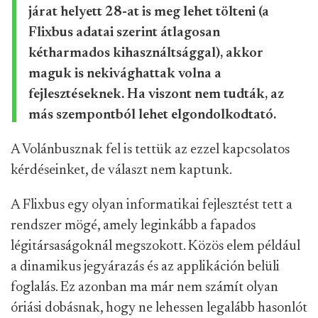
járat helyett 28-at is meg lehet tölteni (a
Flixbus adatai szerint átlagosan
kétharmados kihasználtsággal), akkor
maguk is nekivághattak volna a
fejlesztéseknek. Ha viszont nem tudták, az
más szempontból lehet elgondolkodtató.
A Volánbusznak fel is tettük az ezzel kapcsolatos
kérdéseinket, de választ nem kaptunk.
A Flixbus egy olyan informatikai fejlesztést tett a
rendszer mögé, amely leginkább a fapados
légitársaságoknál megszokott. Közös elem például
a dinamikus jegyárazás és az applikáción belüli
foglalás. Ez azonban ma már nem számít olyan
óriási dobásnak, hogy ne lehessen legalább hasonlót