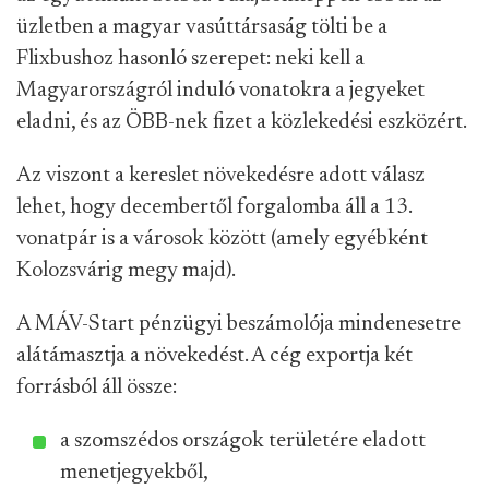
üzletben a magyar vasúttársaság tölti be a
Flixbushoz hasonló szerepet: neki kell a
Magyarországról induló vonatokra a jegyeket
eladni, és az ÖBB-nek fizet a közlekedési eszközért.
Az viszont a kereslet növekedésre adott válasz
lehet, hogy decembertől forgalomba áll a 13.
vonatpár is a városok között (amely egyébként
Kolozsvárig megy majd).
A MÁV-Start pénzügyi beszámolója mindenesetre
alátámasztja a növekedést. A cég exportja két
forrásból áll össze:
a szomszédos országok területére eladott
menetjegyekből,