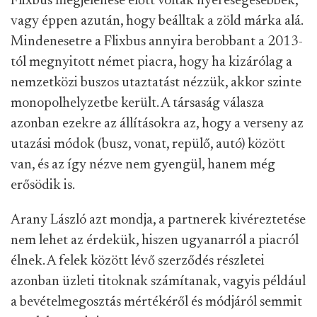
Flixbus megjelenése előtt voltak nyereségesebbek,
vagy éppen azután, hogy beálltak a zöld márka alá.
Mindenesetre a Flixbus annyira berobbant a 2013-
tól megnyitott német piacra, hogy ha kizárólag a
nemzetközi buszos utaztatást nézzük, akkor szinte
monopolhelyzetbe került. A társaság válasza
azonban ezekre az állításokra az, hogy a verseny az
utazási módok (busz, vonat, repülő, autó) között
van, és az így nézve nem gyengül, hanem még
erősödik is.
Arany László azt mondja, a partnerek kivéreztetése
nem lehet az érdekük, hiszen ugyanarról a piacról
élnek. A felek között lévő szerződés részletei
azonban üzleti titoknak számítanak, vagyis például
a bevételmegosztás mértékéről és módjáról semmit