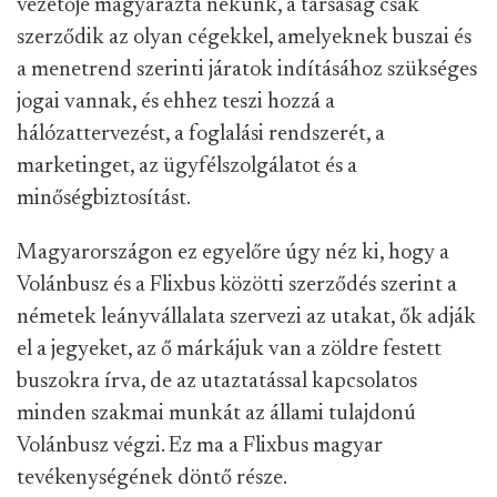
vezetője magyarázta nekünk, a társaság csak
szerződik az olyan cégekkel, amelyeknek buszai és
a menetrend szerinti járatok indításához szükséges
jogai vannak, és ehhez teszi hozzá a
hálózattervezést, a foglalási rendszerét, a
marketinget, az ügyfélszolgálatot és a
minőségbiztosítást.
Magyarországon ez egyelőre úgy néz ki, hogy a
Volánbusz és a Flixbus közötti szerződés szerint a
németek leányvállalata szervezi az utakat, ők adják
el a jegyeket, az ő márkájuk van a zöldre festett
buszokra írva, de az utaztatással kapcsolatos
minden szakmai munkát az állami tulajdonú
Volánbusz végzi. Ez ma a Flixbus magyar
tevékenységének döntő része.