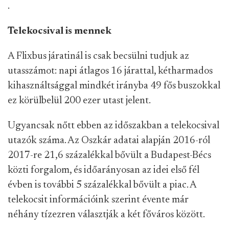
.
Telekocsival is mennek
A Flixbus járatinál is csak becsülni tudjuk az
utasszámot: napi átlagos 16 járattal, kétharmados
kihasználtsággal mindkét irányba 49 fős buszokkal
ez körülbelül 200 ezer utast jelent.
Ugyancsak nőtt ebben az időszakban a telekocsival
utazók száma. Az Oszkár adatai alapján 2016-ról
2017-re 21,6 százalékkal bővült a Budapest-Bécs
közti forgalom, és időarányosan az idei első fél
évben is további 5 százalékkal bővült a piac. A
telekocsit információink szerint évente már
néhány tízezren választják a két főváros között.