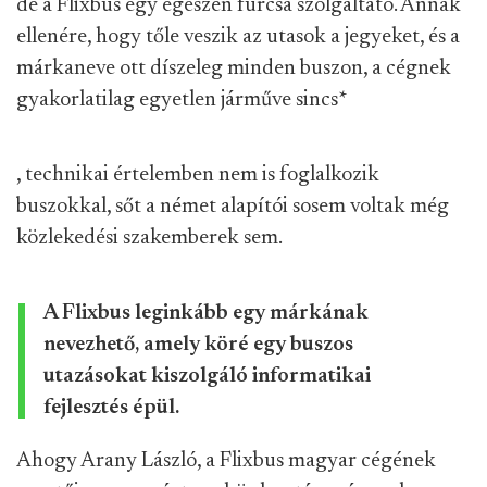
de a Flixbus egy egészen furcsa szolgáltató. Annak
ellenére, hogy tőle veszik az utasok a jegyeket, és a
márkaneve ott díszeleg minden buszon, a cégnek
gyakorlatilag egyetlen járműve sincs
*
, technikai értelemben nem is foglalkozik
buszokkal, sőt a német alapítói sosem voltak még
közlekedési szakemberek sem.
A Flixbus leginkább egy márkának
nevezhető, amely köré egy buszos
utazásokat kiszolgáló informatikai
fejlesztés épül.
Ahogy Arany László, a Flixbus magyar cégének