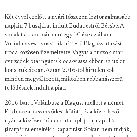
Két évvel ezelőtt a nyári főszezon legforgalmasabb
napjain 7 buszjárat indult Budapestről Bécsbe. A
vonalat akkor már mintegy 30 éve az állami
Volánbusz és az osztrák hátterű Blaguss utazási
iroda közösen üzemeltette. Vagyis a buszok már
évtizedek óta ingáztak oda-vissza ebben az üzleti
konstrukcióban. Aztán 2016-tól hirtelen sok
minden megváltozott, miközben robbanásszerű
fejlődésnek indult a piac.
2016-ban a Volánbusz a Blaguss mellett a német
Flixbusszal is szerződést kötött, és a következő
nyárra közösen több mint duplájára, napi 16
járatpárra emelték a kapacitást. Sokan nem tudják,