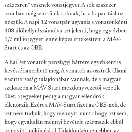
százezren” vesznek vonatjegyet. A sok százezer
azonban mégsem tűnik soknak, ha a kapacitáshoz
nézzük. A napi 12 vonatpár ugyanis a vonatonkénti
408 ülőhellyel számolva azt jelenti, hogy egy évben
1,7 millió jegyet lenne képes értékesíteni a MÁV-
Start és az ÖBB.
A RailJet vonatok pénzügyi háttere egyébként is
kevéssé ismerhető meg. A vonatok az osztrák állami
vasúttársaság tulajdonában vannak, de a magyar
szakaszon a MÁV-Start mozdonyvezetői vezetik
őket, a jegyeket pedig a magyar ellenőrök
ellenőrzik. Ezért a MÁV-Start fizet az ÖBB-nek, de
azt nem tudjuk, hogy mennyit, mint ahogy azt sem,
hogy egyáltalán mennyi bevétele származik ebből
az együttműködésből. Tulajdonképpen ebben az