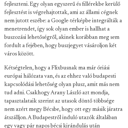
fejleszteni. Egy olyan egyszerű és fillérekbe kerülő
fejlesztést is végrehajtottak, ami az állami cégnek
nem jutott eszébe: a Google-térképbe integrálták a
menetrendet, így sok olyan ember is hallhat a
buszozási lehetőségről, akinek korábban meg sem
fordult a fejében, hogy buszjegyet vásároljon két
város között.
Kétségtelen, hogy a Flixbusnak ma már óriási
európai hálózata van, és az ehhez való budapesti
kapcsolódási lehetőség olyan plusz, amit más nem
tud adni. Csakhogy Arany László azt mondja,
tapasztalataik szerint az utasok döntő többsége
nem azért megy Bécsbe, hogy ott egy másik járatra
átszálljon. A Budapestről induló utazók általában
egy vagy pár napos bécsi kirándulás után