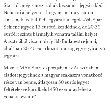
Starttól, mégis meg tudjuk becsülni a jegyárakból.
Nehezíti a helyzetet, hogy ma már a vasúton
sincsenek fix külföldi jegyárak, a legolcsóbb Spar
Schiene jegyek 13 eurótól kezdődnek, de 20-30
euróért szinte bármelyik vonatra találni helyet.
Ausztriából viszont drágább Budapestre jönni,
általában 20-40 euró között mozog egy egyirányú
jegy ára.
Mivel a MÁV-Start exportjában az Ausztriában
eladott jegyeknek a magyar szakaszra vonatkozó
része van benne, átlagosan 30 eurós jegyet
feltételezve körülbelül 450 ezer utas lehet a
vonalon évente
*