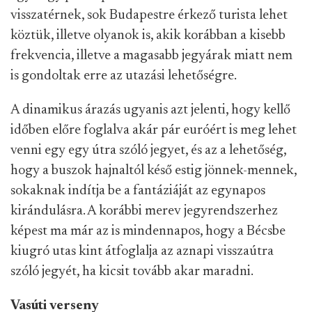
visszatérnek, sok Budapestre érkező turista lehet
köztük, illetve olyanok is, akik korábban a kisebb
frekvencia, illetve a magasabb jegyárak miatt nem
is gondoltak erre az utazási lehetőségre.
A dinamikus árazás ugyanis azt jelenti, hogy kellő
időben előre foglalva akár pár euróért is meg lehet
venni egy egy útra szóló jegyet, és az a lehetőség,
hogy a buszok hajnaltól késő estig jönnek-mennek,
sokaknak indítja be a fantáziáját az egynapos
kirándulásra. A korábbi merev jegyrendszerhez
képest ma már az is mindennapos, hogy a Bécsbe
kiugró utas kint átfoglalja az aznapi visszaútra
szóló jegyét, ha kicsit tovább akar maradni.
Vasúti verseny