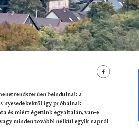
 menetrendszerűen beindulnak a
 és nyesedékektől így próbálnak
ta és miért égetünk egyáltalán, van-e
vagy minden további nélkül egyik napról