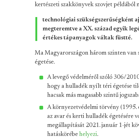
kertészeti szakkönyvek szovjet példából
technológiai szükségszerűségként ajá
megteremtve a XX. század egyik leg
értékes tápanyagok váltak füstté.
Ma Magyarországon három szinten van sz
égetése.
A levegő védelméről szóló 306/201
hogy a hulladék nyílt téri égetése til
hacsak más magasabb szintű jogszab
A környezetvédelmi törvény (1995. évi
az avar és kerti hulladék égetésére 
megállapítását 2021. január 1-jét k
hatáskörébe
helyezi
.