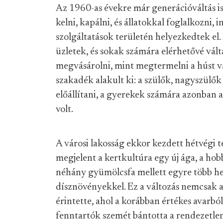
Az 1960-as évekre már generációváltás is
kelni, kapálni, és állatokkal foglalkozni,
szolgáltatások területén helyezkedtek el.
üzletek, és sokak számára elérhetővé vál
megvásárolni, mint megtermelni a húst v
szakadék alakult ki: a szülők, nagyszülők
előállítani, a gyerekek számára azonban 
volt.
A városi lakosság ekkor kezdett hétvégi te
megjelent a kertkultúra egy új ága, a hob
néhány gyümölcsfa mellett egyre több hel
dísznövényekkel. Ez a változás nemcsak a v
érintette, ahol a korábban értékes avarból
fenntartók szemét bántotta a rendezetlen