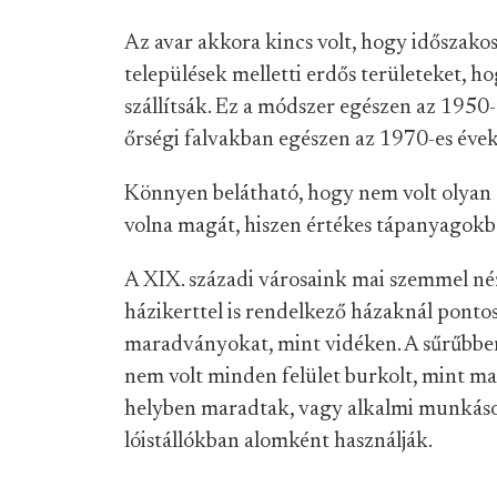
Az avar akkora kincs volt, hogy időszako
települések melletti erdős területeket, h
szállítsák. Ez a módszer egészen az 1950-
őrségi falvakban egészen az 1970-es évek
Könnyen belátható, hogy nem volt olyan e
volna magát, hiszen értékes tápanyagokb
A XIX. századi városaink mai szemmel né
házikerttel is rendelkező házaknál pont
maradványokat, mint vidéken. A sűrűbben
nem volt minden felület burkolt, mint ma
helyben maradtak, vagy alkalmi munkások
lóistállókban alomként használják.