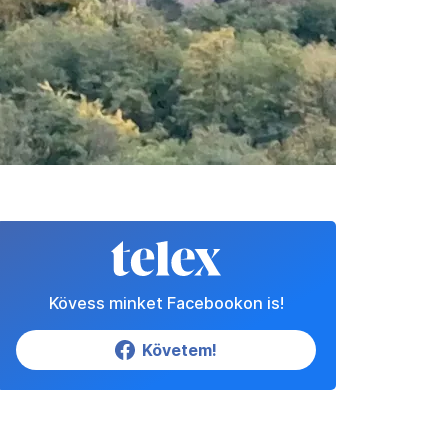
Kövess minket Facebookon is!
Követem!