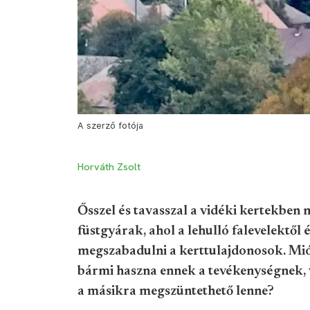
A szerző fotója
Horváth Zsolt
Ősszel és tavasszal a vidéki kertekben
füstgyárak, ahol a lehulló falevelektől
megszabadulni a kerttulajdonosok. Mió
bármi haszna ennek a tevékenységnek, 
a másikra megszüntethető lenne?