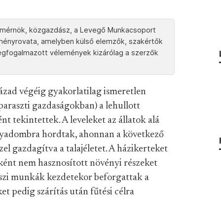
 mérnök, közgazdász, a Levegő Munkacsoport
leményrovata, amelyben külső elemzők, szakértők
megfogalmazott vélemények kizárólag a szerzők
zad végéig gyakorlatilag ismeretlen
araszti gazdaságokban) a lehullott
t tekintettek. A leveleket az állatok alá
ágyadombra hordtak, ahonnan a következő
el gazdagítva a talajéletet. A házikerteket
mként nem hasznosított növényi részeket
aszi munkák kezdetekor beforgattak a
et pedig szárítás után fűtési célra