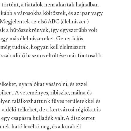
 történt, a fiatalok nem akartak hajnalban
 inkább a városokba költöztek, és az ipar vagy
 Megjelentek az első ABC (élelmiszer-)
tak a hűtőszekrények, így egyszerűbb volt
agy más élelmiszereket. Generációs
 még tudták, hogyan kell élelmiszert
a szabadidő hasznos eltöltése már fontosabb
lkeket, nyaralókat vásárolni, és ezzel
bikert. A veteményes, ribiszke, málna és
yen találkozhattunk füves területekkel és
idéki telkeket, de a kertvárosi régiókat is
 egy csapásra hulladék vált. A díszkertet
nek ható levéltömeg, és a korabeli