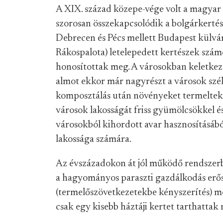
A XIX. század közepe-vége volt a magyar
szorosan összekapcsolódik a bolgárkertés
Debrecen és Pécs mellett Budapest külvár
Rákospalota) letelepedett kertészek szám
honosítottak meg. A városokban keletkezet
almot ekkor már nagyrészt a városok szélé
komposztálás után növényeket termeltek a
városok lakosságát friss gyümölcsökkel és
városokból kihordott avar hasznosításából
lakossága számára.
Az évszázadokon át jól működő rendszerb
a hagyományos paraszti gazdálkodás erős
(termelőszövetkezetekbe kényszerítés) m
csak egy kisebb háztáji kertet tarthattak