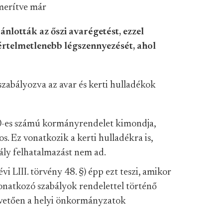
 merítve már
nlották az őszi avarégetést, ezzel
értelmetlenebb légszennyezését, ahol
abályozva az avar és kerti hulladékok
0-es számú kormányrendelet kimondja,
os. Ez vonatkozik a kerti hulladékra is,
ály felhatalmazást nem ad.
 LIII. törvény 48. §) épp ezt teszi, amikor
vonatkozó szabályok rendelettel történő
övetően a helyi önkormányzatok