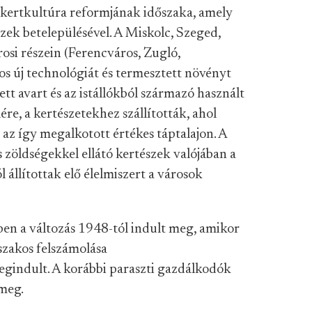
 kertkultúra reformjának időszaka, amely
zek betelepülésével. A Miskolc, Szeged,
osi részein (Ferencváros, Zugló,
os új technológiát és termesztett növényt
t avart és az istállókból származó használt
re, a kertészetekhez szállították, ahol
z így megalkotott értékes táptalajon. A
 zöldségekkel ellátó kertészek valójában a
 állítottak elő élelmiszert a városok
en a változás 1948-tól indult meg, amikor
zakos felszámolása
egindult. A korábbi paraszti gazdálkodók
 meg.