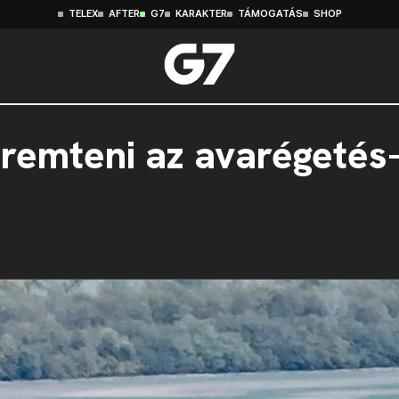
TELEX
AFTER
G7
KARAKTER
TÁMOGATÁS
SHOP
teremteni az avarégeté