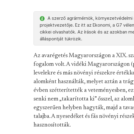
A szerző agrármérnök, környezetvédelmi
projektvezetője. Ez itt az Ekonomi, a G7 vé
cikkei olvashatók. Az írások és az azokban 
álláspontját tükrözik.
Az avarégetés Magyarországon a XIX. szá
fogalom volt. A vidéki Magyarországon (p
levelekre és más növényi részekre értékkén
alomként használták, melyet aztán a tr
évben szétterítették a veteményesben, ezz
senki nem „takarította ki” ősszel, az alo
egyszerűen helyben hagyták, majd a tav
talajba. A nyesedéket és fás növényi részek
hasznosították.