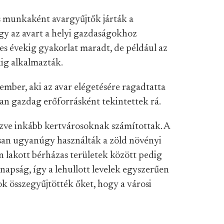
s munkaként avargyűjtők járták a
ogy az avart a helyi gazdaságokhoz
es évekig gyakorlat maradt, de például az
ig alkalmazták.
mber, aki az avar elégetésére ragadtatta
an gazdag erőforrásként tekintettek rá.
zve inkább kertvárosoknak számítottak. A
osan ugyanúgy használták a zöld növényi
 lakott bérházas területek között pedig
napság, így a lehullott levelek egyszerűen
 összegyűjtötték őket, hogy a városi