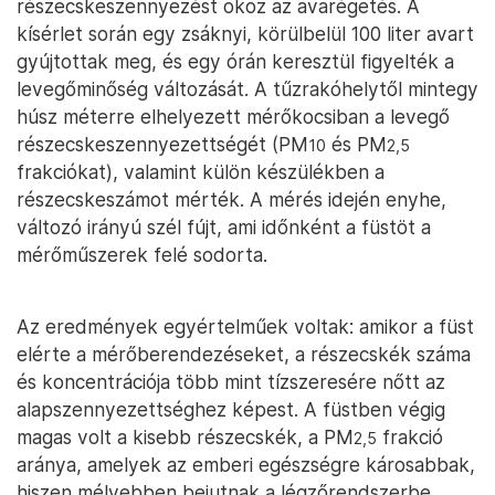
részecskeszennyezést okoz az avarégetés. A
kísérlet során egy zsáknyi, körülbelül 100 liter avart
gyújtottak meg, és egy órán keresztül figyelték a
levegőminőség változását. A tűzrakóhelytől mintegy
húsz méterre elhelyezett mérőkocsiban a levegő
részecskeszennyezettségét (PM
és PM
10
2,5
frakciókat), valamint külön készülékben a
részecskeszámot mérték. A mérés idején enyhe,
változó irányú szél fújt, ami időnként a füstöt a
mérőműszerek felé sodorta.
Az eredmények egyértelműek voltak: amikor a füst
elérte a mérőberendezéseket, a részecskék száma
és koncentrációja több mint tízszeresére nőtt az
alapszennyezettséghez képest. A füstben végig
magas volt a kisebb részecskék, a PM
frakció
2,5
aránya, amelyek az emberi egészségre károsabbak,
hiszen mélyebben bejutnak a légzőrendszerbe,