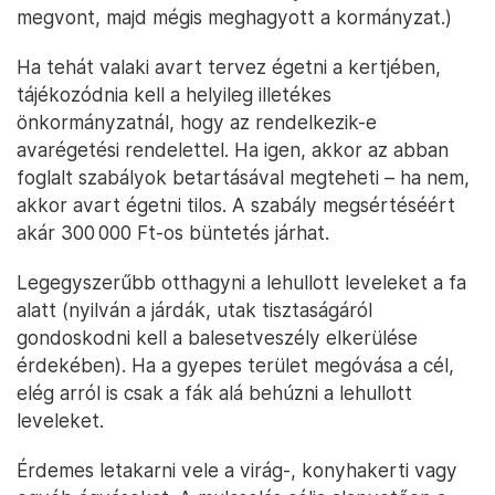
megvont, majd mégis meghagyott a kormányzat.)
Ha tehát valaki avart tervez égetni a kertjében,
tájékozódnia kell a helyileg illetékes
önkormányzatnál, hogy az rendelkezik-e
avarégetési rendelettel. Ha igen, akkor az abban
foglalt szabályok betartásával megteheti – ha nem,
akkor avart égetni tilos. A szabály megsértéséért
akár 300 000 Ft-os büntetés járhat.
Legegyszerűbb otthagyni a lehullott leveleket a fa
alatt (nyilván a járdák, utak tisztaságáról
gondoskodni kell a balesetveszély elkerülése
érdekében). Ha a gyepes terület megóvása a cél,
elég arról is csak a fák alá behúzni a lehullott
leveleket.
Érdemes letakarni vele a virág-, konyhakerti vagy