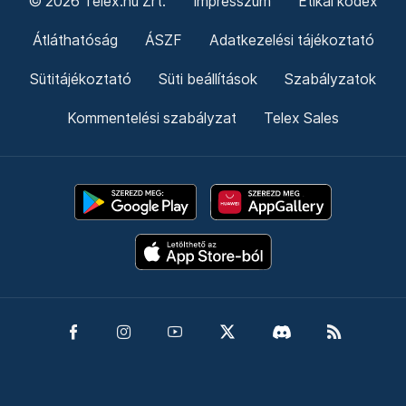
© 2026 Telex.hu Zrt.
Impresszum
Etikai kódex
Átláthatóság
ÁSZF
Adatkezelési tájékoztató
Sütitájékoztató
Süti beállítások
Szabályzatok
Kommentelési szabályzat
Telex Sales