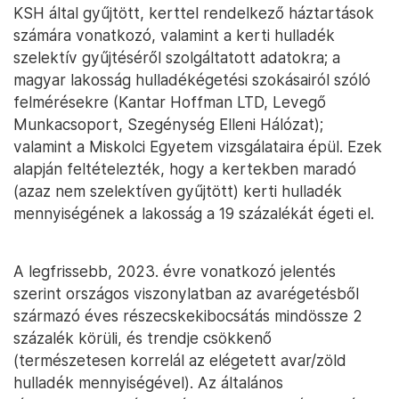
KSH által gyűjtött, kerttel rendelkező háztartások
számára vonatkozó, valamint a kerti hulladék
szelektív gyűjtéséről szolgáltatott adatokra; a
magyar lakosság hulladékégetési szokásairól szóló
felmérésekre (Kantar Hoffman LTD, Levegő
Munkacsoport, Szegénység Elleni Hálózat);
valamint a Miskolci Egyetem vizsgálataira épül. Ezek
alapján feltételezték, hogy a kertekben maradó
(azaz nem szelektíven gyűjtött) kerti hulladék
mennyiségének a lakosság a 19 százalékát égeti el.
A legfrissebb, 2023. évre vonatkozó jelentés
szerint országos viszonylatban az avarégetésből
származó éves részecskekibocsátás mindössze 2
százalék körüli, és trendje csökkenő
(természetesen korrelál az elégetett avar/zöld
hulladék mennyiségével). Az általános