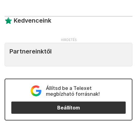
Kedvenceink
Partnereinktől
Állítsd be a Telexet
megbízható forrásnak!
Beállítom