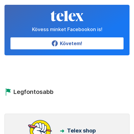
Kövess minket Facebookon is!
Követem!
Legfontosabb
Telex shop