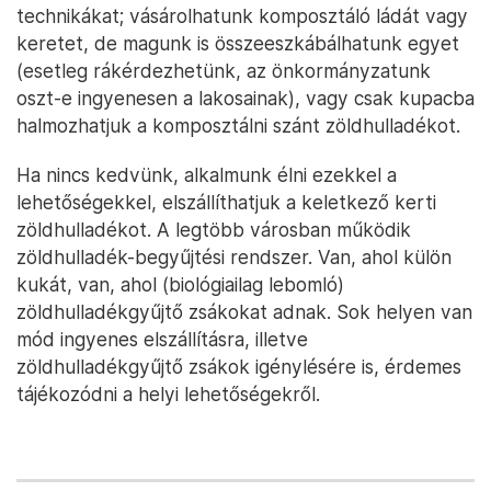
technikákat; vásárolhatunk komposztáló ládát vagy
keretet, de magunk is összeeszkábálhatunk egyet
(esetleg rákérdezhetünk, az önkormányzatunk
oszt-e ingyenesen a lakosainak), vagy csak kupacba
halmozhatjuk a komposztálni szánt zöldhulladékot.
Ha nincs kedvünk, alkalmunk élni ezekkel a
lehetőségekkel, elszállíthatjuk a keletkező kerti
zöldhulladékot. A legtöbb városban működik
zöldhulladék-begyűjtési rendszer. Van, ahol külön
kukát, van, ahol (biológiailag lebomló)
zöldhulladékgyűjtő zsákokat adnak. Sok helyen van
mód ingyenes elszállításra, illetve
zöldhulladékgyűjtő zsákok igénylésére is, érdemes
tájékozódni a helyi lehetőségekről.