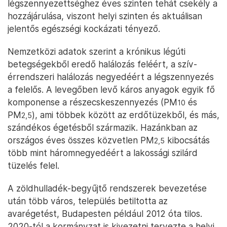
légszennyezettséghez éves szinten tehát csekély a
hozzájárulása, viszont helyi szinten és aktuálisan
jelentős egészségi kockázati tényező.
Nemzetközi adatok szerint a krónikus légúti
betegségekből eredő halálozás feléért, a szív-
érrendszeri halálozás negyedéért a légszennyezés
a felelős. A levegőben levő káros anyagok egyik fő
komponense a részecskeszennyezés (PM
és
10
PM
), ami többek között az erdőtüzekből, és más,
2,5
szándékos égetésből származik. Hazánkban az
országos éves összes közvetlen PM
kibocsátás
2,5
több mint háromnegyedéért a lakossági szilárd
tüzelés felel.
A zöldhulladék-begyűjtő rendszerek bevezetése
után több város, település betiltotta az
avarégetést, Budapesten például 2012 óta tilos.
2020-tól a kormányzat is kivezetni tervezte a helyi