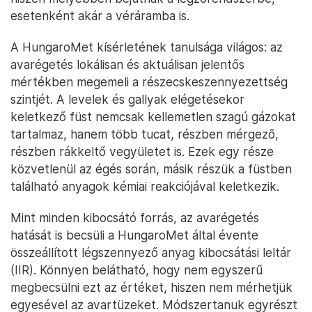
esetenként akár a véráramba is.
A HungaroMet kísérletének tanulsága világos: az
avarégetés lokálisan és aktuálisan jelentős
mértékben megemeli a részecskeszennyezettség
szintjét. A levelek és gallyak elégetésekor
keletkező füst nemcsak kellemetlen szagú gázokat
tartalmaz, hanem több tucat, részben mérgező,
részben rákkeltő vegyületet is. Ezek egy része
közvetlenül az égés során, másik részük a füstben
található anyagok kémiai reakciójával keletkezik.
Mint minden kibocsátó forrás, az avarégetés
hatását is becsüli a HungaroMet által évente
összeállított légszennyező anyag kibocsátási leltár
(IIR). Könnyen belátható, hogy nem egyszerű
megbecsülni ezt az értéket, hiszen nem mérhetjük
egyesével az avartüzeket. Módszertanuk egyrészt