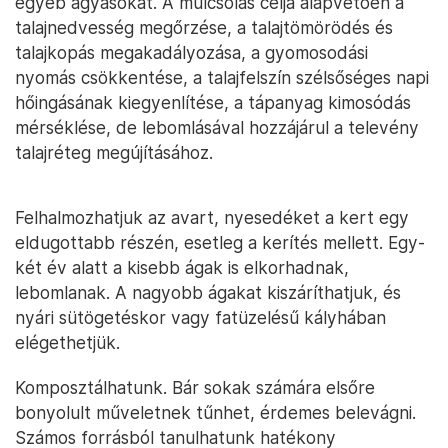
egyéb ágyásokat. A mulcsolás célja alapvetően a
talajnedvesség megőrzése, a talajtömörödés és
talajkopás megakadályozása, a gyomosodási
nyomás csökkentése, a talajfelszín szélsőséges napi
hőingásának kiegyenlítése, a tápanyag kimosódás
mérséklése, de lebomlásával hozzájárul a televény
talajréteg megújításához.
Felhalmozhatjuk az avart, nyesedéket a kert egy
eldugottabb részén, esetleg a kerítés mellett. Egy-
két év alatt a kisebb ágak is elkorhadnak,
lebomlanak. A nagyobb ágakat kiszáríthatjuk, és
nyári sütögetéskor vagy fatüzelésű kályhában
elégethetjük.
Komposztálhatunk. Bár sokak számára elsőre
bonyolult műveletnek tűnhet, érdemes belevágni.
Számos forrásból tanulhatunk hatékony