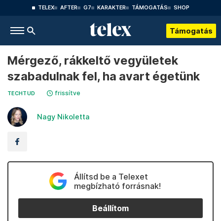
TELEX
AFTER
G7
KARAKTER
TÁMOGATÁS
SHOP
Támogatás
Mérgező, rákkeltő vegyületek
szabadulnak fel, ha avart égetünk
frissítve
TECHTUD
Nagy Nikoletta
Állítsd be a Telexet
megbízható forrásnak!
Beállítom