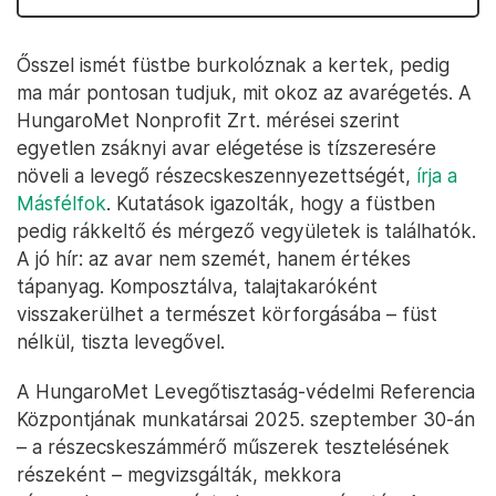
Ősszel ismét füstbe burkolóznak a kertek, pedig
ma már pontosan tudjuk, mit okoz az avarégetés. A
HungaroMet Nonprofit Zrt. mérései szerint
egyetlen zsáknyi avar elégetése is tízszeresére
növeli a levegő részecskeszennyezettségét,
írja a
Másfélfok
. Kutatások igazolták, hogy a füstben
pedig rákkeltő és mérgező vegyületek is találhatók.
A jó hír: az avar nem szemét, hanem értékes
tápanyag. Komposztálva, talajtakaróként
visszakerülhet a természet körforgásába – füst
nélkül, tiszta levegővel.
A HungaroMet Levegőtisztaság-védelmi Referencia
Központjának munkatársai 2025. szeptember 30-án
– a részecskeszámmérő műszerek tesztelésének
részeként – megvizsgálták, mekkora