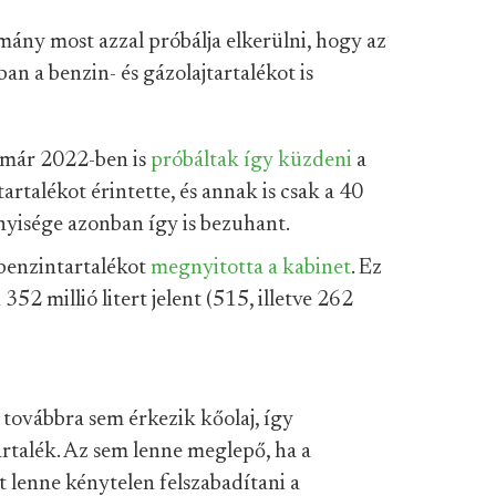
mány most azzal próbálja elkerülni, hogy az
an a benzin- és gázolajtartalékot is
 már 2022-ben is
próbáltak így küzdeni
a
tartalékot érintette, és annak is csak a 40
nyisége azonban így is bezuhant.
s benzintartalékot
megnyitotta a kabinet
. Ez
52 millió litert jelent (515, illetve 262
 továbbra sem érkezik kőolaj, így
rtalék. Az sem lenne meglepő, ha a
lenne kénytelen felszabadítani a