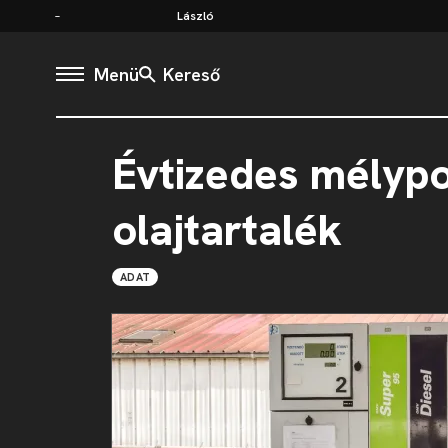
László
Menü
Kereső
Évtizedes mélyp
olajtartalék
ADAT