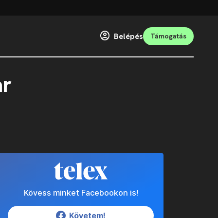
Belépés
Támogatás
ar
Kövess minket Facebookon is!
Követem!