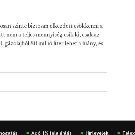
san szinte biztosan elkezdett csökkenni a
 itt nem a teljes mennyiség esik ki, csak az
 gázolajból 80 millió liter lehet a hiány, és
mogatás
Adó 1% felajánlás
Hírlevelek
Telex