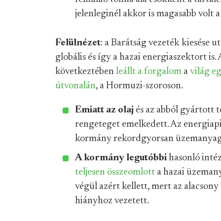
jelenleginél akkor is magasabb volt a 
Felülnézet
: a Barátság vezeték kiesése u
globális és így a hazai energiaszektort is.
következtében
leállt a forgalom
a
világ e
útvonalán
, a Hormuzi-szoroson.
Emiatt az olaj
és az abból gyártott t
rengeteget emelkedett. Az energia
kormány rekordgyorsan üzemanyag
A kormány legutóbbi
hasonló inté
teljesen összeomlott
a hazai üzemanya
végül azért kellett, mert az alacson
hiányhoz vezetett.