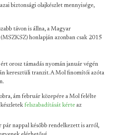
azai biztonsági olajkészlet mennyisége,
zabb távon is állna, a Magyar
g (MSZKSZ) honlapján azonban csak 2015
t ért orosz támadás nyomán január végén
n keresztüli tranzit. A Mol finomítói azóta
n.
bra, ám február közepére a Mol felélte
ajkészletek
felszabadítását kérte
az
 pár nappal később rendelkezett is arról,
tegyenek elérhetővé.