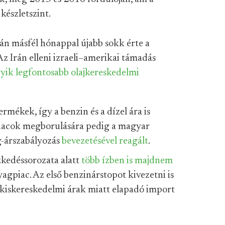
készletszint.
tán másfél hónappal újabb sokk érte a
 Az Irán elleni izraeli–amerikai támadás
gyik legfontosabb olajkereskedelmi
ermékek, így a benzin és a dízel ára is
piacok megborulására pedig a magyar
-árszabályozás
bevezetésével reagált
.
zkedéssorozata alatt
több ízben is
majdnem
gpiac. Az első benzinárstopot kivezetni is
y kiskereskedelmi árak miatt elapadó import