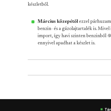
készletből.
Március közepétől
ezzel párhuzamo
benzin- és a gázolajtartalék is. Mivel
import, így havi szinten benzinből 40,
ennyivel apadhat a készlet is.
Tá