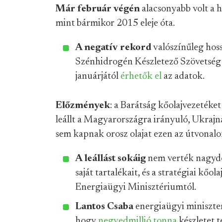
Már február végén
alacsonyabb volt a h
mint bármikor 2015 eleje óta.
A negatív rekord
valószínűleg hoss
Szénhidrogén Készletező Szövetsé
januárjától
érhetők el
az adatok.
Előzmények
: a Barátság kőolajvezetéke
leállt a Magyarországra irányuló, Ukrajná
sem kapnak orosz olajat ezen az útvonalo
A leállást sokáig
nem verték nagydo
saját tartalékait, és a stratégiai kőol
Energiaügyi Minisztériumtól.
Lantos Csaba
energiaügyi miniszter
hogy
negyedmillió tonna
készletet 