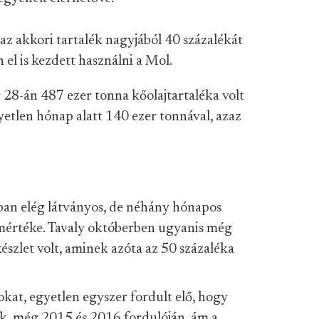
 az akkori tartalék nagyjából 40 százalékát
n el is kezdett használni a Mol.
r 28-án 487 ezer tonna kőolajtartaléka volt
gyetlen hónap alatt 140 ezer tonnával, azaz
n elég látványos, de néhány hónapos
mértéke. Tavaly októberben ugyanis még
észlet volt, aminek azóta az 50 százaléka
okat, egyetlen egyszer fordult elő, hogy
lék, még 2015 és 2016 fordulóján, ám a