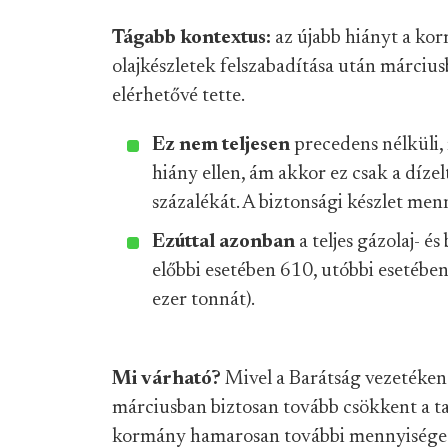
Tágabb kontextus:
az újabb hiányt a kor
olajkészletek felszabadítása után márciusb
elérhetővé tette.
Ez nem teljesen
precedens nélküli,
hiány ellen, ám akkor ez csak a dízel
százalékát. A biztonsági készlet men
Ezúttal azonban
a teljes gázolaj- é
előbbi esetében 610, utóbbi esetében 3
ezer tonnát).
Mi várható?
Mivel a Barátság vezetéken
márciusban biztosan tovább csökkent a ta
kormány hamarosan további mennyiséget 