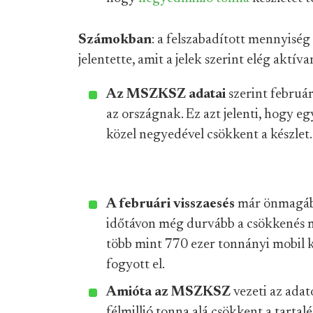
Számokban
: a felszabadított mennyiség
jelentette, amit a jelek szerint elég aktíva
Az MSZKSZ adatai
szerint februá
az országnak. Ez azt jelenti, hogy e
közel negyedével csökkent a készlet.
A februári visszaesés
már önmagába
időtávon még durvább a csökkenés 
több mint 770 ezer tonnányi mobil k
fogyott el.
Amióta az MSZKSZ
vezeti az adat
félmillió tonna alá csökkent a tarta