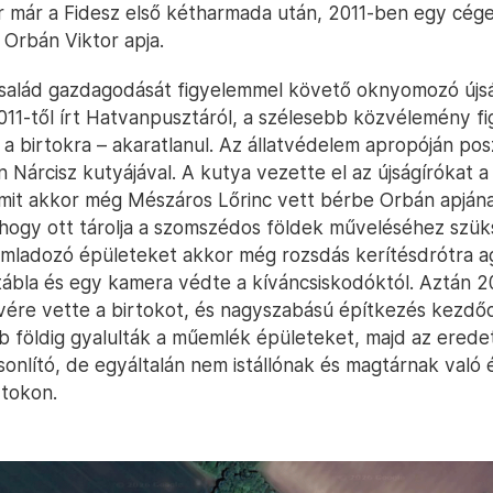
or már a Fidesz első kétharmada után, 2011-ben egy cég
Orbán Viktor apja.
salád gazdagodását figyelemmel követő oknyomozó újsá
2011-től írt Hatvanpusztáról, a szélesebb közvélemény f
l a birtokra – akaratlanul. Az állatvédelem apropóján po
 Nárcisz kutyájával. A kutya vezette el az újságírókat a
mit akkor még Mészáros Lőrinc vett bérbe Orbán apjána
t, hogy ott tárolja a szomszédos földek műveléséhez szü
omladozó épületeket akkor még rozsdás kerítésdrótra a
tábla és egy kamera védte a kíváncsiskodóktól. Aztán 
vére vette a birtokot, és nagyszabású építkezés kezdő
bb földig gyalulták a műemlék épületeket, majd az eredet
nlító, de egyáltalán nem istállónak és magtárnak való 
rtokon.