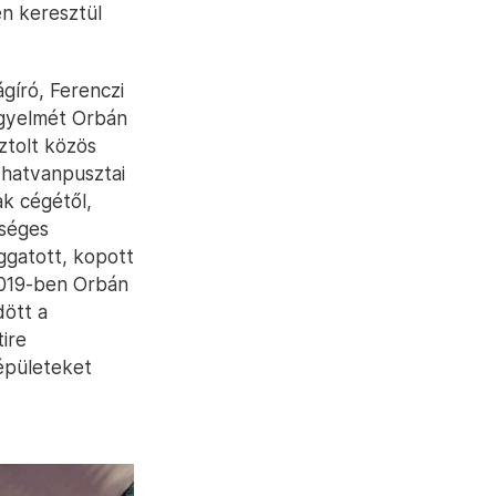
en keresztül
gíró, Ferenczi
igyelmét Orbán
sztolt közös
 hatvanpusztai
k cégétől,
kséges
ggatott, kopott
2019-ben Orbán
dött a
ire
épületeket