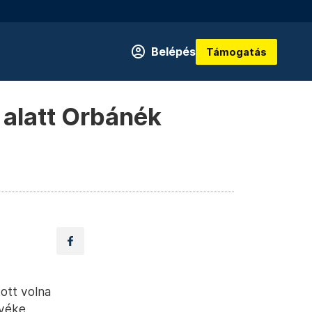
Belépés
Támogatás
 alatt Orbánék
ott volna
nyéke