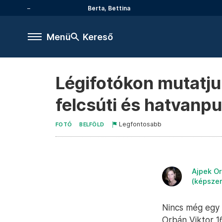
Berta, Bettina
Menü
Kereső
Légifotókon mutatju
felcsúti és hatvanp
Legfontosabb
FOTÓ
BELFÖLD
Ajpek Or
(képsze
Nincs még egy 
Orbán Viktor 1