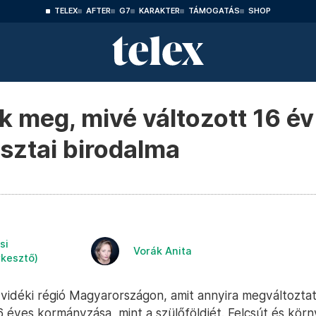
TELEX
AFTER
G7
KARAKTER
TÁMOGATÁS
SHOP
k meg, mivé változott 16 év
usztai birodalma
si
Vorák Anita
rkesztő)
vidéki régió Magyarországon, amit annyira megváltoztat
6 éves kormányzása, mint a szülőföldjét. Felcsút és kör