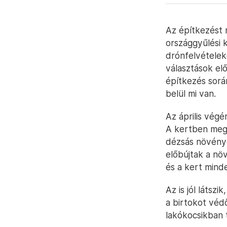
Az építkezést
országgyűlési k
drónfelvételek
választások el
építkezés sorá
belül mi van.
Az április végé
A kertben megy
dézsás növénye
előbújtak a nö
és a kert mind
Az is jól látsz
a birtokot védő
lakókocsikban t