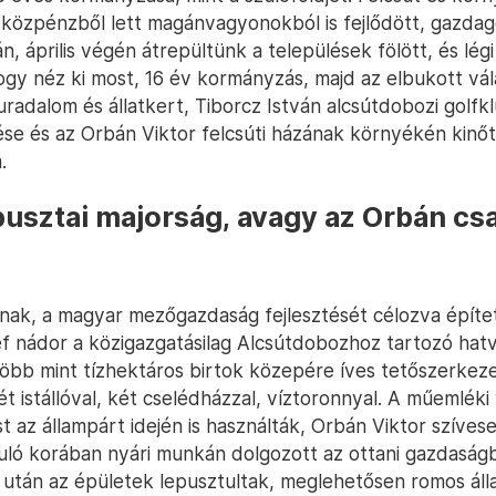
közpénzből lett magánvagyonokból is fejlődött, gazdag
n, április végén átrepültünk a települések fölött, és lég
ogy néz ki most, 16 év kormányzás, majd az elbukott vál
uradalom és állatkert, Tiborcz István alcsútdobozi golfk
ése és az Orbán Viktor felcsúti házának környékén kinőt
.
usztai majorság, avagy az Orbán cs
ak, a magyar mezőgazdaság fejlesztését célozva építe
 nádor a közigazgatásilag Alcsútdobozhoz tartozó hat
több mint tízhektáros birtok közepére íves tetőszerkezet
t istállóval, két cselédházzal, víztoronnyal. A műemlék
t az állampárt idején is használták, Orbán Viktor szíve
nuló korában nyári munkán dolgozott az ottani gazdaság
 után az épületek lepusztultak, meglehetősen romos áll