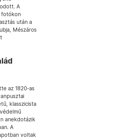
odott. A
i fotókon
asztás után a
lubja, Mészáros
t
alád
tte az 1820-as
vanpusztai
ű, klasszicista
i védelmű
sen anekdotázik
ban. A
apotban voltak