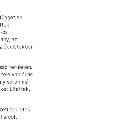
független
ttek
6-os
hány, az
az épületekben
rság területén.
ele van óriási
ány soron már
ket ültettek,
zeti épületek,
eharcolt