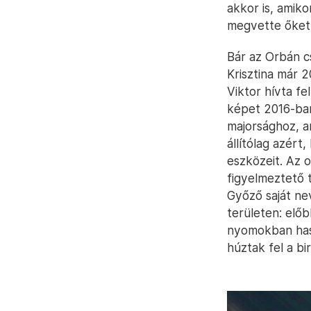
akkor is, amik
megvette őket 
Bár az Orbán c
Krisztina már 
Viktor hívta fe
képet 2016-ban
majorsághoz, a
állítólag azér
eszközeit. Az 
figyelmeztető 
Győző saját ne
területen: elő
nyomokban haso
húztak fel a bi