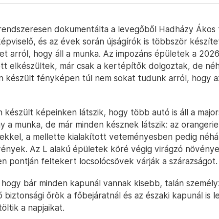
 rendszeresen dokumentálta a levegőből Hadházy Ákos 
épviselő, és az évek során újságírók is többször készíte
et arról, hogy áll a munka. Az impozáns épületek a 202
őtt elkészültek, már csak a kertépítők dolgoztak, de né
n készült fényképen túl nem sokat tudunk arról, hogy 
n készült képeinken látszik, hogy több autó is áll a majo
 a munka, de már minden késznek látszik: az orangerie t
kkel, a mellette kialakított veteményesben pedig néh
vények. Az L alakú épületek köré végig virágzó növénye
en pontján feltekert locsolócsövek várják a szárazságot.
ik, hogy bár minden kapunál vannak kisebb, talán személy
 biztonsági őrök a főbejáratnál és az északi kapunál is l
öltik a napjaikat.