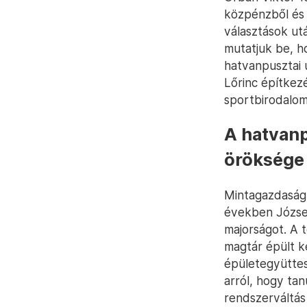
közpénzből és 
választások utá
mutatjuk be, h
hatvanpusztai 
Lőrinc építkez
sportbirodalom
A hatvanp
öröksége
Mintagazdaságn
években József
majorságot. A 
magtár épült ké
épületegyüttes
arról, hogy ta
rendszerváltás