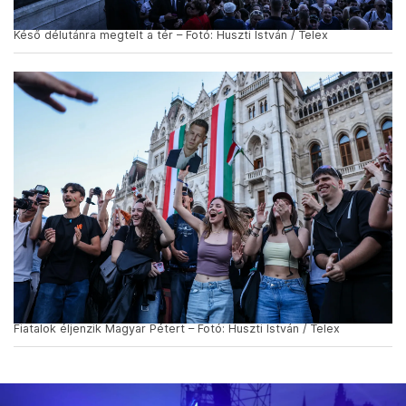
Késő délutánra megtelt a tér – Fotó: Huszti István / Telex
Fiatalok éljenzik Magyar Pétert – Fotó: Huszti István / Telex