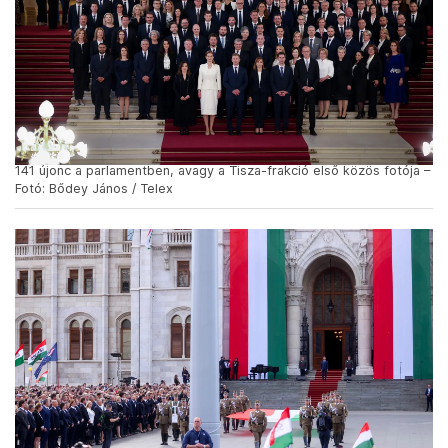
141 újonc a parlamentben, avagy a Tisza-frakció első közös fotója –
Fotó: Bődey János / Telex