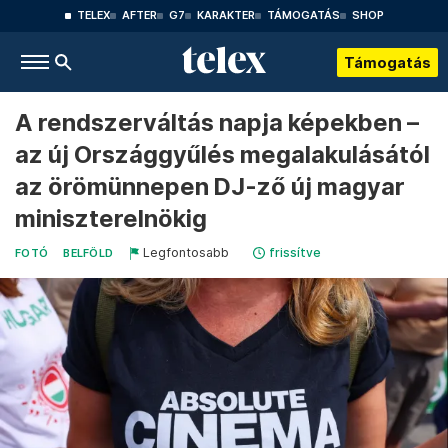
TELEX
AFTER
G7
KARAKTER
TÁMOGATÁS
SHOP
Támogatás
A rendszerváltás napja képekben –
az új Országgyűlés megalakulásától
az örömünnepen DJ-ző új magyar
miniszterelnökig
Legfontosabb
frissítve
FOTÓ
BELFÖLD