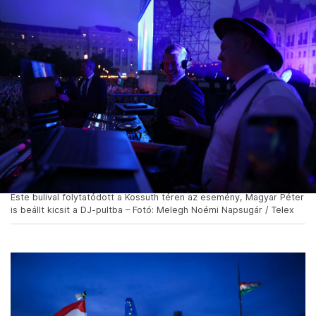
Este bulival folytatódott a Kossuth téren az esemény, Magyar Péter
is beállt kicsit a DJ-pultba – Fotó: Melegh Noémi Napsugár / Telex