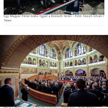
Egy Magyar Péter-bábu figyel a Kossuth téren – Fotó: Huszti István /
Telex