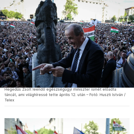
Hegedűs Zsolt leendő egészségügyi miniszter ismét előadta
táncát, ami világhíressé tette április 12. után – Fotó: Huszti István /
Telex