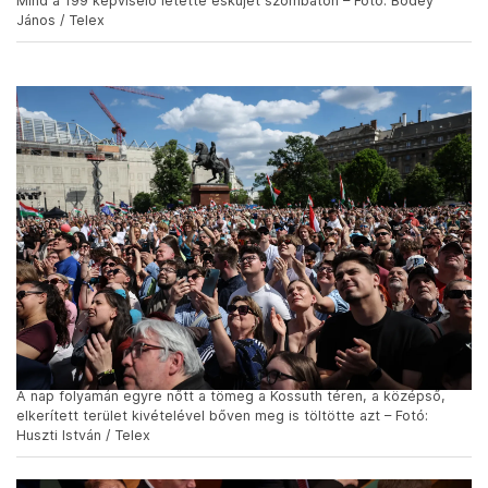
Mind a 199 képviselő letette esküjét szombaton – Fotó: Bődey
János / Telex
A nap folyamán egyre nőtt a tömeg a Kossuth téren, a középső,
elkerített terület kivételével bőven meg is töltötte azt – Fotó:
Huszti István / Telex