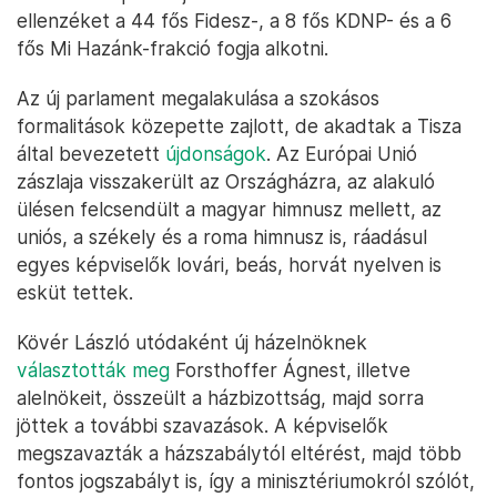
ellenzéket a 44 fős Fidesz-, a 8 fős KDNP- és a 6
fős Mi Hazánk-frakció fogja alkotni.
Az új parlament megalakulása a szokásos
formalitások közepette zajlott, de akadtak a Tisza
által bevezetett
újdonságok
. Az Európai Unió
zászlaja visszakerült az Országházra, az alakuló
ülésen felcsendült a magyar himnusz mellett, az
uniós, a székely és a roma himnusz is, ráadásul
egyes képviselők lovári, beás, horvát nyelven is
esküt tettek.
Kövér László utódaként új házelnöknek
választották meg
Forsthoffer Ágnest, illetve
alelnökeit, összeült a házbizottság, majd sorra
jöttek a további szavazások. A képviselők
megszavazták a házszabálytól eltérést, majd több
fontos jogszabályt is, így a minisztériumokról szólót,