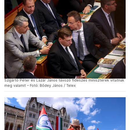
Szijjártó Péter és Lázár János távozó fideszes miniszterek vitatnak
meg valamit – Fotó: Bődey János / Telex