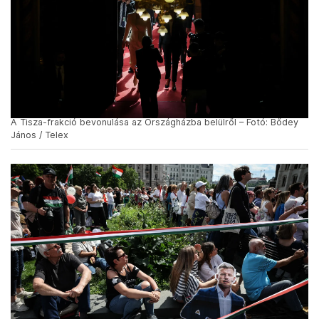
A Tisza-frakció bevonulása az Országházba belülről – Fotó: Bődey
János / Telex