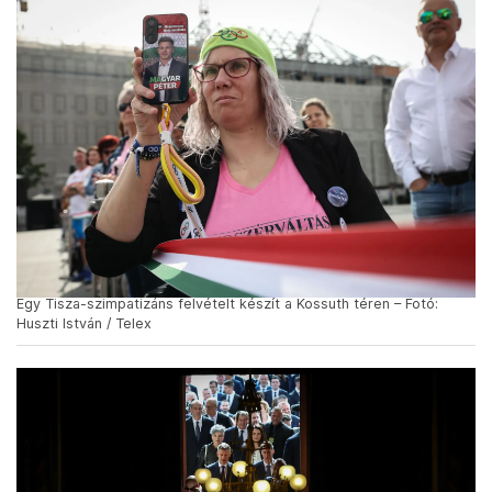
Egy Tisza-szimpatizáns felvételt készít a Kossuth téren – Fotó:
Huszti István / Telex