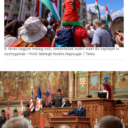
A téren nagyon meleg volt, önkéntesek ezért vizet és naptejet is
osztogattak – Fotó: Melegh Noémi Napsugár / Telex