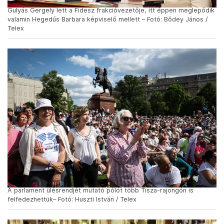
Gulyás Gergely lett a Fidesz frakcióvezetője, itt éppen meglepődik
valamin Hegedűs Barbara képviselő mellett – Fotó: Bődey János /
Telex
A parlament ülésrendjét mutató pólót több Tisza-rajongón is
felfedezhettük– Fotó: Huszti István / Telex