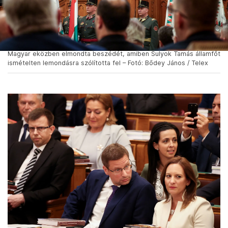
Magyar eközben elmondta beszédét, amiben Sulyok Tamás államfőt
ismételten lemondásra szólította fel – Fotó: Bődey János / Telex