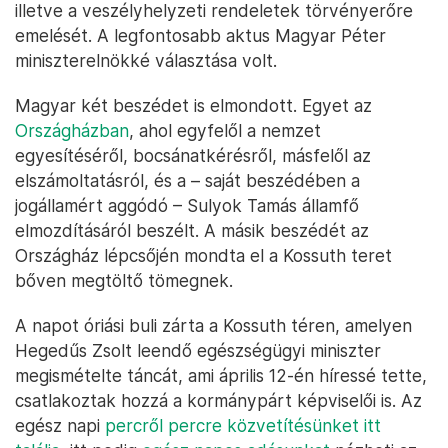
illetve a veszélyhelyzeti rendeletek törvényerőre
emelését. A legfontosabb aktus Magyar Péter
miniszterelnökké választása volt.
Magyar két beszédet is elmondott. Egyet az
Országházban
, ahol egyfelől a nemzet
egyesítéséről, bocsánatkérésről, másfelől az
elszámoltatásról, és a – saját beszédében a
jogállamért aggódó – Sulyok Tamás államfő
elmozdításáról beszélt. A másik beszédét az
Országház lépcsőjén mondta el a Kossuth teret
bőven megtöltő tömegnek.
A napot óriási buli zárta a Kossuth téren, amelyen
Hegedűs Zsolt leendő egészségügyi miniszter
megismételte táncát, ami április 12-én híressé tette,
csatlakoztak hozzá a kormánypárt képviselői is. Az
egész napi
percről percre közvetítésünket itt