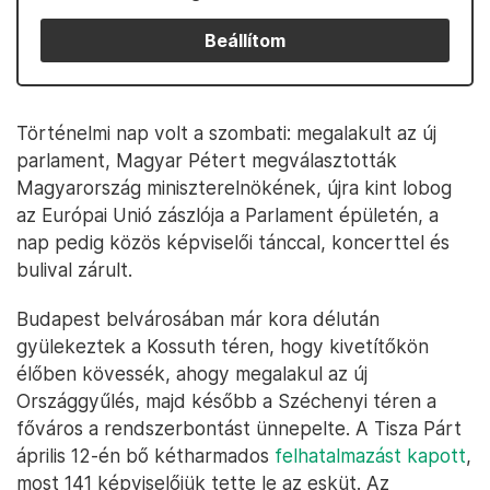
Beállítom
Történelmi nap volt a szombati: megalakult az új
parlament, Magyar Pétert megválasztották
Magyarország miniszterelnökének, újra kint lobog
az Európai Unió zászlója a Parlament épületén, a
nap pedig közös képviselői tánccal, koncerttel és
bulival zárult.
Budapest belvárosában már kora délután
gyülekeztek a Kossuth téren, hogy kivetítőkön
élőben kövessék, ahogy megalakul az új
Országgyűlés, majd később a Széchenyi téren a
főváros a rendszerbontást ünnepelte. A Tisza Párt
április 12-én bő kétharmados
felhatalmazást kapott
,
most 141 képviselőjük tette le az esküt. Az