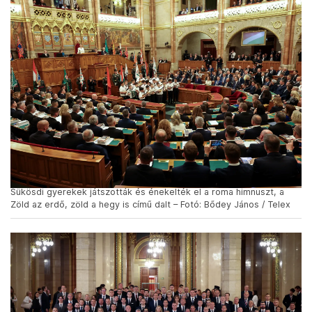
Sükösdi gyerekek játszották és énekelték el a roma himnuszt, a
Zöld az erdő, zöld a hegy is című dalt – Fotó: Bődey János / Telex