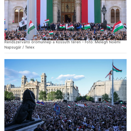
Rendszerváltó örömünnep a Kossuth téren – Fotó: Melegh Noémi
Napsugár / Telex