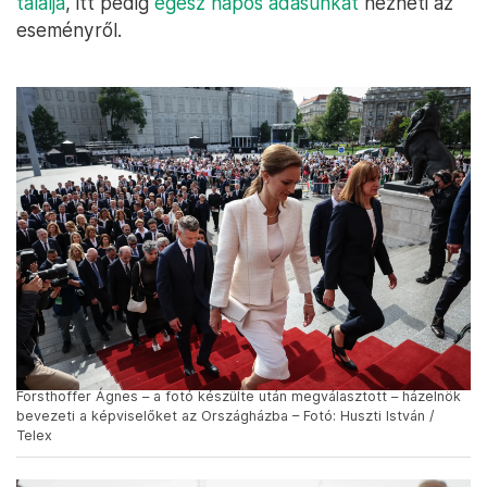
találja
, itt pedig
egész napos adásunkat
nézheti az
eseményről.
Forsthoffer Ágnes – a fotó készülte után megválasztott – házelnök
bevezeti a képviselőket az Országházba – Fotó: Huszti István /
Telex