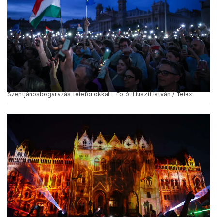
Szentjánosbogarazás telefonokkal – Fotó: Huszti István / Telex