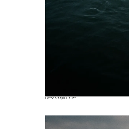
Fotó: Szajki Bálint