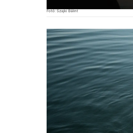
Fotó: Szajki Bálint