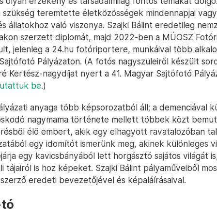
s olyan érzékeny és társadalmilag fontos témákat dolgoz
 a szükség teremtette életközösségek mindennapjai vag
 állatokhoz való viszonya. Szajki Bálint eredetileg nem
akon szerzett diplomát, majd 2022-ben a MÚOSZ Fotóri
ult, jelenleg a 24.hu fotóriportere, munkáival több alka
Sajtófotó Pályázaton. (A fotós nagyszüleiről készült sor
 Kertész-nagydíjat nyert a 41. Magyar Sajtófotó Pályá
utattuk be
.)
ályázati anyaga több képsorozatból áll; a demenciával
doskodó nagymama története mellett többek közt bemut
présből élő embert, akik egy elhagyott ravatalozóban tal
zatából egy idomítót ismerünk meg, akinek különleges v
járja egy kavicsbányából lett horgásztó sajátos világát i
li tájairól is hoz képeket. Szajki Bálint pályaműveiből mo
szerző eredeti bevezetőjével és képaláírásaival.
-tó