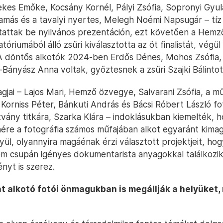
ekes Emőke, Kocsány Kornél, Pályi Zsófia, Sopronyi Gyul
Tamás és a tavalyi nyertes, Melegh Noémi Napsugár – tíz 
attak be nyilvános prezentáción, ezt követően a Hemz
tóriumából álló zsűri kiválasztotta az öt finalistát, végül
A döntős alkotók 2024-ben Erdős Dénes, Mohos Zsófia, 
Bányász Anna voltak, győztesnek a zsűri Szajki Bálintot
agjai – Lajos Mari, Hemző özvegye, Salvarani Zsófia, a m
 Korniss Péter, Bánkuti András és Bácsi Róbert László f
ítvány titkára, Szarka Klára – indoklásukban kiemelték, 
enére a fotográfia számos műfajában alkot egyaránt kimag
ül, olyannyira magáénak érzi választott projektjeit, hog
em csupán igényes dokumentarista anyagokkal találkozi
nyt is szerez.
t alkotó fotói önmagukban is megállják a helyüket,