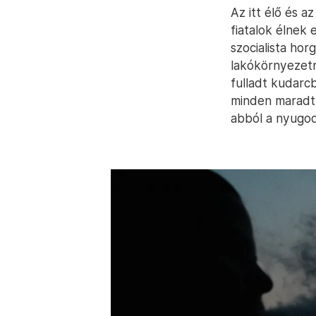
Az itt élő és a
fiatalok élnek
szocialista ho
lakókörnyezetn
fulladt kudarc
minden maradt a
abból a nyugod