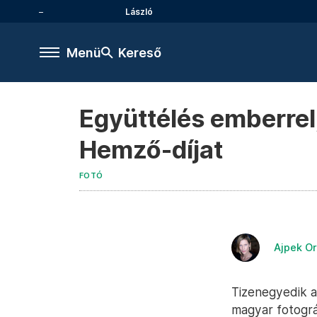
László
Menü
Kereső
Együttélés emberrel,
Hemző-díjat
FOTÓ
Ajpek Or
Tizenegyedik a
magyar fotográf