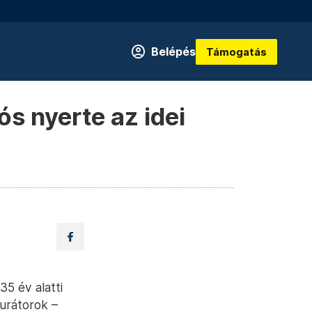
Belépés
Támogatás
ós nyerte az idei
35 év alatti
kurátorok –