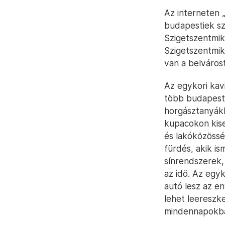
Az interneten 
budapestiek sz
Szigetszentmikl
Szigetszentmik
van a belvárost
Az egykori kavi
több budapesti 
horgásztanyákk
kupacokon kise
és lakóközösség
fürdés, akik is
sínrendszerek,
az idő. Az egy
autó lesz az en
lehet leereszk
mindennapokb