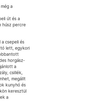
a még a
eli út és a
n húsz percre
 a csepeli és
tó lett, egykori
robbantott
des horgász-
jánlott a
ly, csillék,
nhet, megállt
sok kunyhó és
őkön keresztül
nek a