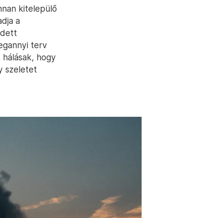
nnan kitelepülő
adja a
edett
egannyi terv
s hálásak, hogy
y szeletet