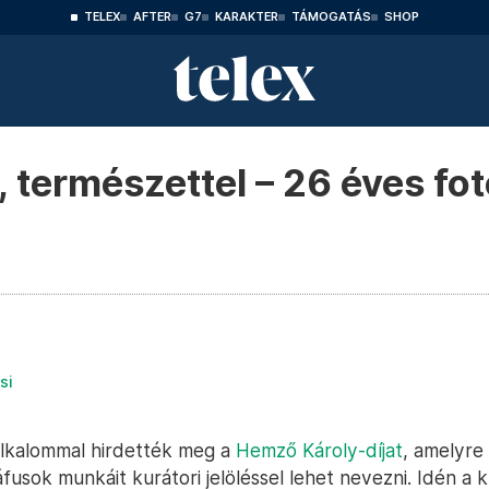
TELEX
AFTER
G7
KARAKTER
TÁMOGATÁS
SHOP
 természettel – 26 éves fot
si
lkalommal hirdették meg a
Hemző Károly-díjat
, amelyre 
usok munkáit kurátori jelöléssel lehet nevezni. Idén a 