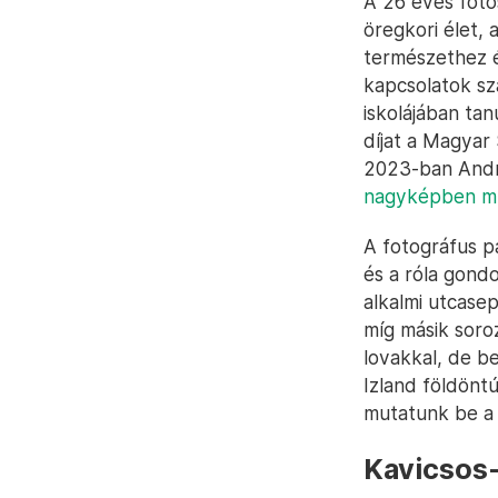
A 26 éves fotó
öregkori élet,
természethez és
kapcsolatok sz
iskolájában tan
díjat a Magyar 
2023-ban André
nagyképben m
A fotográfus p
és a róla gon
alkalmi utcase
míg másik soro
lovakkal, de be
Izland földöntú
mutatunk be a 
Kavicsos