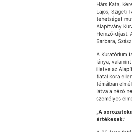
Hárs Kata, Ker
Lajos, Szigeti 
tehetséget mut
Alapítvány Kura
Hemző-díjast. 
Barbara, Szász-
A Kuratórium t
lánya, valamint
illetve az Alap
fiatal kora ell
témáiban elmély
látva a néző n
személyes élmé
„A sorozatoka
értékesek.”