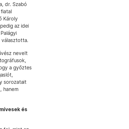
a, dr. Szabó
fiatal
ő Károly
 pedig az idei
Palágyi
 választotta.
űvész nevelt
otográfusok,
hogy a győztes
aslót,
y sorozatait
k, hanem
 mívesek és