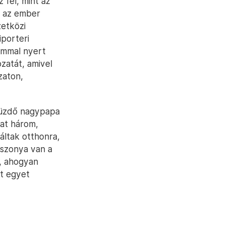
 fel, mint az
y az ember
zetközi
porteri
lommal nyert
ozatát, amivel
zaton,
 küzdő nagypapa
at három,
áltak otthonra,
iszonya van a
s, ahogyan
st egyet