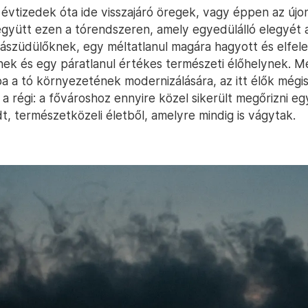
z évtizedek óta ide visszajáró öregek, vagy éppen az újo
 együtt ezen a tórendszeren, amely egyedülálló elegyét 
rgászüdülőknek, egy méltatlanul magára hagyott és elfel
ek és egy páratlanul értékes természeti élőhelynek. M
ba a tó környezetének modernizálására, az itt élők mégi
 régi: a fővároshoz ennyire közel sikerült megőrizni eg
t, természetközeli életből, amelyre mindig is vágytak.