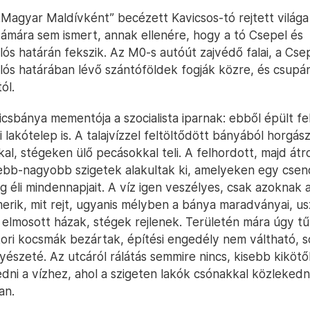
„Magyar Maldívként” becézett Kavicsos-tó rejtett világ
ámára sem ismert, annak ellenére, hogy a tó Csepel és
ós határán fekszik. Az M0-s autóút zajvédő falai, a Csep
lós határában lévő szántóföldek fogják közre, és csupá
ól.
csbánya mementója a szocialista iparnak: ebből épült fel
lakótelep is. A talajvízzel feltöltődött bányából horgász
al, stégeken ülő pecásokkal teli. A felhordott, majd át
bb-nagyobb szigetek alakultak ki, amelyeken egy csen
 éli mindennapjait. A víz igen veszélyes, csak azoknak a
merik, mit rejt, ugyanis mélyben a bánya maradványai, uszá
 elmosott házak, stégek rejlenek. Területén mára úgy tű
kori kocsmák bezártak, építési engedély nem váltható, 
yészeté. Az utcáról rálátás semmire nincs, kisebb kiköt
edni a vízhez, ahol a szigeten lakók csónakkal közleked
an.