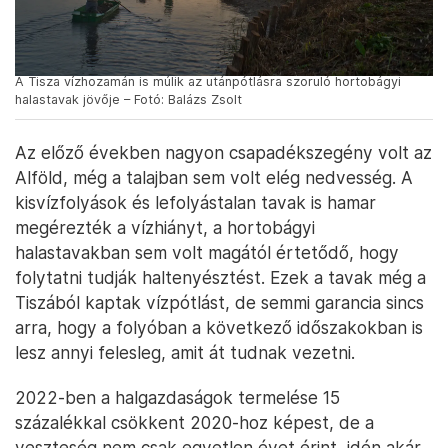
A Tisza vízhozamán is múlik az utánpótlásra szoruló hortobágyi
halastavak jövője – Fotó: Balázs Zsolt
Az előző években nagyon csapadékszegény volt az
Alföld, még a talajban sem volt elég nedvesség. A
kisvízfolyások és lefolyástalan tavak is hamar
megérezték a vízhiányt, a hortobágyi
halastavakban sem volt magától értetődő, hogy
folytatni tudják haltenyésztést. Ezek a tavak még a
Tiszából kaptak vízpótlást, de semmi garancia sincs
arra, hogy a folyóban a következő időszakokban is
lesz annyi felesleg, amit át tudnak vezetni.
2022-ben a halgazdaságok termelése 15
százalékkal csökkent 2020-hoz képest, de a
veszteség nem csak egyetlen évet érint, idén akár