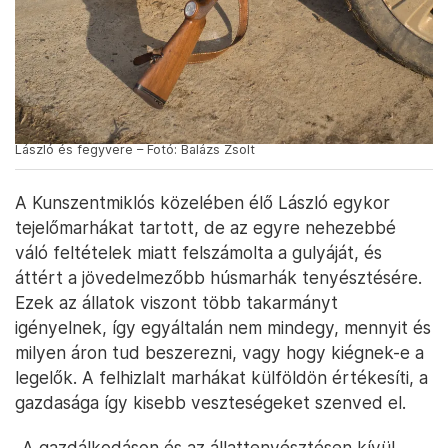
László és fegyvere – Fotó: Balázs Zsolt
A Kunszentmiklós közelében élő László egykor
tejelőmarhákat tartott, de az egyre nehezebbé
váló feltételek miatt felszámolta a gulyáját, és
áttért a jövedelmezőbb húsmarhák tenyésztésére.
Ezek az állatok viszont több takarmányt
igényelnek, így egyáltalán nem mindegy, mennyit és
milyen áron tud beszerezni, vagy hogy kiégnek-e a
legelők. A felhizlalt marhákat külföldön értékesíti, a
gazdasága így kisebb veszteségeket szenved el.
„A gazdálkodáson és az állattenyésztésen kívül