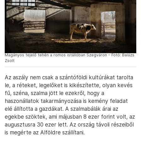
Magányos tejelő tehén a romos istállóban Szegváron – Fotó: Balázs
Zsolt
Az aszály nem csak a szántóföldi kultúrákat tarolta
le, a réteket, legelőket is kikészítette, olyan kevés
fű, széna, szalma jött le ezekről, hogy a
haszonállatok takarmányozása is kemény feladat
elé állította a gazdákat. A szalmabálák árai az
egekbe szöktek, ami májusban 8 ezer forint volt, az
augusztusra 30 ezer lett. Az ország távoli részeiből
is megérte az Alföldre szállítani.