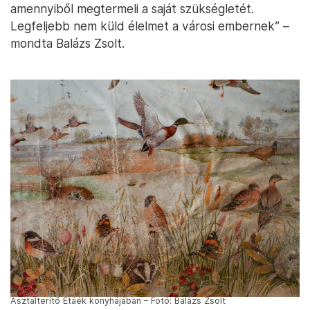
amennyiből megtermeli a saját szükségletét.
Legfeljebb nem küld élelmet a városi embernek” –
mondta Balázs Zsolt.
Asztalterítő Etáék konyhájában – Fotó: Balázs Zsolt