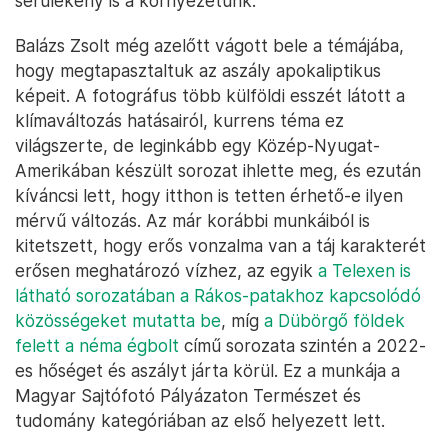
sérülékeny is a környezetünk.
Balázs Zsolt még azelőtt vágott bele a témájába,
hogy megtapasztaltuk az aszály apokaliptikus
képeit. A fotográfus több külföldi esszét látott a
klímaváltozás hatásairól, kurrens téma ez
világszerte, de leginkább egy Közép-Nyugat-
Amerikában készült sorozat ihlette meg, és ezután
kíváncsi lett, hogy itthon is tetten érhető-e ilyen
mérvű változás. Az már korábbi munkáiból is
kitetszett, hogy erős vonzalma van a táj karakterét
erősen meghatározó vízhez, az egyik
a Telexen is
látható sorozatában a Rákos-patakhoz kapcsolódó
közösségeket mutatta be
, míg
a Dübörgő földek
felett a néma égbolt
című sorozata szintén a 2022-
es hőséget és aszályt járta körül. Ez a munkája a
Magyar Sajtófotó Pályázaton Természet és
tudomány kategóriában az első helyezett lett.