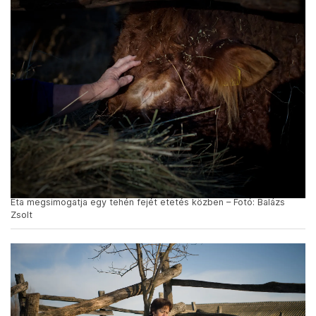
Eta megsimogatja egy tehén fejét etetés közben – Fotó: Balázs
Zsolt