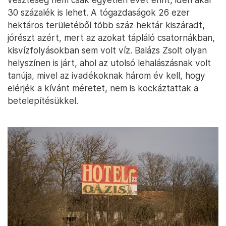
30 százalék is lehet. A tógazdaságok 26 ezer
hektáros területéből több száz hektár kiszáradt,
jórészt azért, mert az azokat tápláló csatornákban,
kisvízfolyásokban sem volt víz. Balázs Zsolt olyan
helyszínen is járt, ahol az utolsó lehalászásnak volt
tanúja, mivel az ivadékoknak három év kell, hogy
elérjék a kívánt méretet, nem is kockáztattak a
betelepítésükkel.