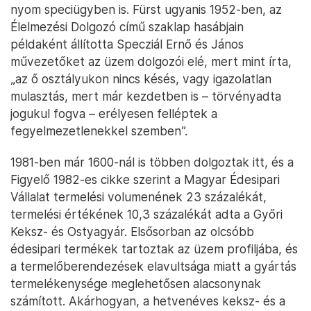
nyom speciügyben is. Fürst ugyanis 1952-ben, az
Élelmezési Dolgozó című szaklap hasábjain
példaként állította Specziál Ernő és János
művezetőket az üzem dolgozói elé, mert mint írta,
„az ő osztályukon nincs késés, vagy igazolatlan
mulasztás, mert már kezdetben is – törvényadta
jogukul fogva – erélyesen felléptek a
fegyelmezetlenekkel szemben”.
1981-ben már 1600-nál is többen dolgoztak itt, és a
Figyelő 1982-es cikke szerint a Magyar Édesipari
Vállalat termelési volumenének 23 százalékát,
termelési értékének 10,3 százalékát adta a Győri
Keksz- és Ostyagyár. Elsősorban az olcsóbb
édesipari termékek tartoztak az üzem profiljába, és
a termelőberendezések elavultsága miatt a gyártás
termelékenysége meglehetősen alacsonynak
számított. Akárhogyan, a hetvenéves keksz- és a