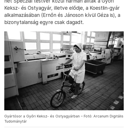
hét Specziál testvér közül hárman álltak a Győri
Keksz- és Ostyagyár, illetve elődje, a Koestlin-gyár
alkalmazásában (Ernőn és Jánoson kívül Géza is), a
bizonytalanság egyre csak dagadt.
Gyártósor a Győri Keksz- és Ostyagyárban – Fotó: Arcanum Digitális
Tudománytár