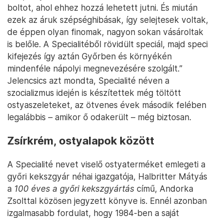
boltot, ahol ehhez hozzá lehetett jutni. És miután
ezek az áruk szépséghibásak, így selejtesek voltak,
de éppen olyan finomak, nagyon sokan vásároltak
is belőle. A Specialitéből rövidült speciál, majd speci
kifejezés így aztán Győrben és környékén
mindenféle nápolyi megnevezésére szolgált.”
Jelencsics azt mondta, Specialité néven a
szocializmus idején is készítettek még töltött
ostyaszeleteket, az ötvenes évek második felében
legalábbis – amikor ő odakerült – még biztosan.
Zsírkrém, ostyalapok között
A Specialité nevet viselő ostyaterméket emlegeti a
győri kekszgyár néhai igazgatója, Halbritter Mátyás
a
100 éves a győri kekszgyártás
című, Andorka
Zsolttal közösen jegyzett könyve is. Ennél azonban
izgalmasabb fordulat, hogy 1984-ben a saját