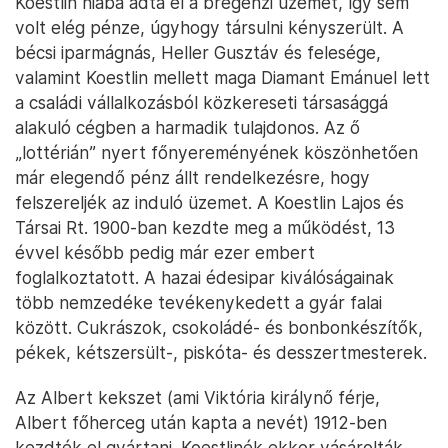
Koestlin hiába adta el a bregenzi üzemét, így sem
volt elég pénze, úgyhogy társulni kényszerült. A
bécsi iparmágnás, Heller Gusztáv és felesége,
valamint Koestlin mellett maga Diamant Emánuel lett
a családi vállalkozásból közkereseti társasággá
alakuló cégben a harmadik tulajdonos. Az ő
„lottérián” nyert főnyereményének köszönhetően
már elegendő pénz állt rendelkezésre, hogy
felszereljék az induló üzemet. A Koestlin Lajos és
Társai Rt. 1900-ban kezdte meg a működést, 13
évvel később pedig már ezer embert
foglalkoztatott. A hazai édesipar kiválóságainak
több nemzedéke tevékenykedett a gyár falai
között. Cukrászok, csokoládé- és bonbonkészítők,
pékek, kétszersült-, piskóta- és desszertmesterek.
Az Albert kekszet (ami Viktória királynő férje,
Albert főherceg után kapta a nevét) 1912-ben
kezdték el gyártani. Koestlinék ekkor vásárolták