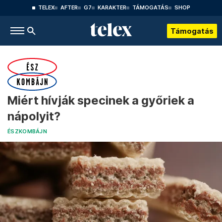
TELEX
AFTER
G7
KARAKTER
TÁMOGATÁS
SHOP
Támogatás
Miért hívják specinek a győriek a
nápolyit?
ÉSZKOMBÁJN