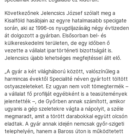
Következőnek Jelencsics József szólalt meg a
Kisalföld hasábjain az egyre hatalmasabb specigate
során, aki az 1996-os nyugdíjazásáig négy évtizeden
át dolgozott a gyárban. Elsősorban bel- és
külkereskedelmi területen, de egy időben ő
vezette a vállalat ipartörténeti bizottságát is.
Jelencsics újabb lehetséges megfejtéssel állt elő.
„A gyár a két világháború között, valószínűleg a
harmincas évektől Specialité néven gyártott töltött
ostyaszeleteket. Ez ugyan nem volt tömegtermék –
a vállalat fő profilját egyébként is a teasütemények
jelentették –, de Győrben annak számított, amikor
ugyanis a gép szeletekre vágta a nápolyit, a széle
megmaradt, amit a törött darabokkal együtt olcsón
eladtak. A gyár annak idején nemcsak győr-szigeti
telephelyén, hanem a Baross úton is működtetett