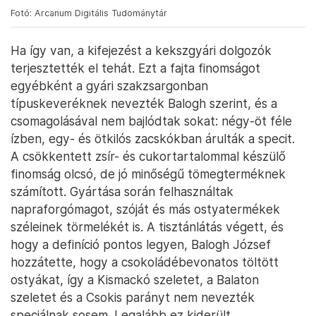
Fotó: Arcanum Digitális Tudománytár
Ha így van, a kifejezést a kekszgyári dolgozók
terjesztették el tehát. Ezt a fajta finomságot
egyébként a gyári szakzsargonban
típuskeveréknek nevezték Balogh szerint, és a
csomagolásával nem bajlódtak sokat: négy-öt féle
ízben, egy- és ötkilós zacskókban árulták a specit.
A csökkentett zsír- és cukortartalommal készülő
finomság olcsó, de jó minőségű tömegterméknek
számított. Gyártása során felhasználtak
napraforgómagot, szóját és más ostyatermékek
széleinek törmelékét is. A tisztánlátás végett, és
hogy a definíció pontos legyen, Balogh József
hozzátette, hogy a csokoládébevonatos töltött
ostyákat, így a Kismackó szeletet, a Balaton
szeletet és a Csokis parányt nem nevezték
speciálnak sosem. Legalább ez kiderült.