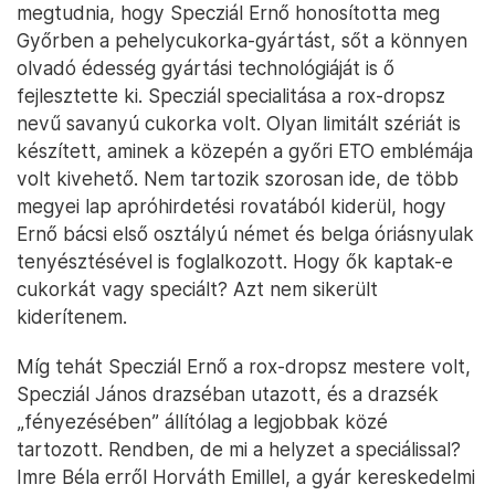
megtudnia, hogy Specziál Ernő honosította meg
Győrben a pehelycukorka-gyártást, sőt a könnyen
olvadó édesség gyártási technológiáját is ő
fejlesztette ki. Specziál specialitása a rox-dropsz
nevű savanyú cukorka volt. Olyan limitált szériát is
készített, aminek a közepén a győri ETO emblémája
volt kivehető. Nem tartozik szorosan ide, de több
megyei lap apróhirdetési rovatából kiderül, hogy
Ernő bácsi első osztályú német és belga óriásnyulak
tenyésztésével is foglalkozott. Hogy ők kaptak-e
cukorkát vagy speciált? Azt nem sikerült
kiderítenem.
Míg tehát Specziál Ernő a rox-dropsz mestere volt,
Specziál János drazséban utazott, és a drazsék
„fényezésében” állítólag a legjobbak közé
tartozott. Rendben, de mi a helyzet a speciálissal?
Imre Béla erről Horváth Emillel, a gyár kereskedelmi