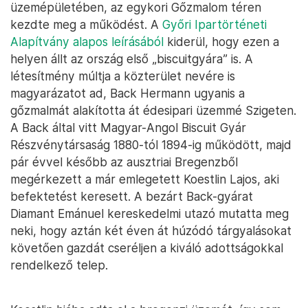
üzemépületében, az egykori Gőzmalom téren
kezdte meg a működést. A
Győri Ipartörténeti
Alapítvány alapos leírásából
kiderül, hogy ezen a
helyen állt az ország első „biscuitgyára” is. A
létesítmény múltja a közterület nevére is
magyarázatot ad, Back Hermann ugyanis a
gőzmalmát alakította át édesipari üzemmé Szigeten.
A Back által vitt Magyar-Angol Biscuit Gyár
Részvénytársaság 1880-tól 1894-ig működött, majd
pár évvel később az ausztriai Bregenzből
megérkezett a már emlegetett Koestlin Lajos, aki
befektetést keresett. A bezárt Back-gyárat
Diamant Emánuel kereskedelmi utazó mutatta meg
neki, hogy aztán két éven át húzódó tárgyalásokat
követően gazdát cseréljen a kiváló adottságokkal
rendelkező telep.