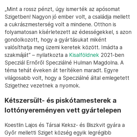
„Mint a rossz pénzt, úgy ismerték az apósomat
Szigetben! Nagyon jó ember volt, a családja mellett
a cukrászmesterség volt a mindene. Otthon is
folyamatosan kísérletezett az édességekkel, s azon
gondolkozott, hogy a gyártásukat miként
valósíthatja meg üzemi keretek között. Imádta a
szakmáját” – nyilatkozta a
Kisalföldnek
2021-ben
Specziál Ernőről Specziálné Hulman Magdolna. A
téma tehát éveken át terítéken maradt. Egyre
világosabb volt, hogy a Specziálné által emlegetett
Szigethez vezetnek a nyomok.
Kétszersült- és piskótamesterek a
lottónyereményen vett gyártelepen
Koestlin Lajos és Társai Keksz- és Biszkvit gyára a
Győr melletti Sziget község egyik legrégibb