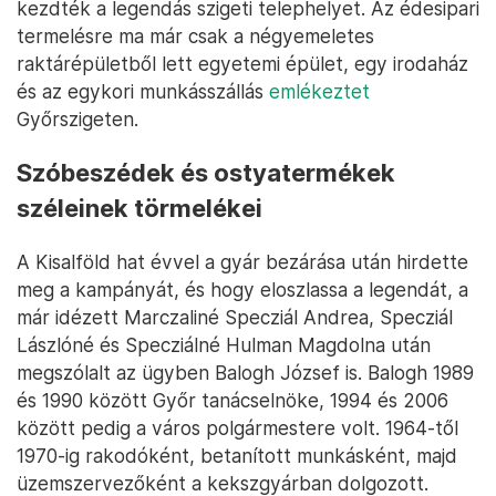
kezdték a legendás szigeti telephelyet. Az édesipari
termelésre ma már csak a négyemeletes
raktárépületből lett egyetemi épület, egy irodaház
és az egykori munkásszállás
emlékeztet
Győrszigeten.
Szóbeszédek és ostyatermékek
széleinek törmelékei
A Kisalföld hat évvel a gyár bezárása után hirdette
meg a kampányát, és hogy eloszlassa a legendát, a
már idézett Marczaliné Specziál Andrea, Specziál
Lászlóné és Specziálné Hulman Magdolna után
megszólalt az ügyben Balogh József is. Balogh 1989
és 1990 között Győr tanácselnöke, 1994 és 2006
között pedig a város polgármestere volt. 1964-től
1970-ig rakodóként, betanított munkásként, majd
üzemszervezőként a kekszgyárban dolgozott.