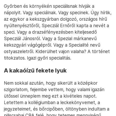
Győrben és környékén speciálisnak hívják a
nápolyit. Vagy speciálnak. Vagy specinek. Úgy hírlik,
az egykor a kekszgyárban dolgozó, országos hírű
nyúltenyésztőről, Specziál Ernőről kapta a nevét a
speci. Vagy a drazséfényezésben kiteljesedő
Specziál Jánosról. Vagy a Spezial márkanevű
kekszgyári vágógépről. Vagy a Specialité nevű
ostyaszeletről. Kiderülhet vajon valaha? A történet
titokzatos. Igazi győri specialitás.
A kakaóízű fekete lyuk
Nem sokkal azután, hogy sikerült a középkor
szigorlatom, fejembe vettem, hogy valami igazán
ütőssel ünneplem meg ezt a kivételes napot.
Letettem a kollégiumban a leckekönyvemet, a
jegyzeteimet, és bőrcipőben, öltönyben indultam a
piliscsabai CBA felé, hogy tetemes mennyiségű