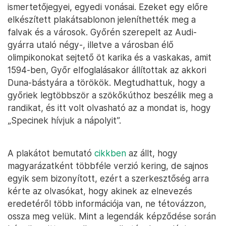
ismertetőjegyei, egyedi vonásai. Ezeket egy előre
elkészített plakátsablonon jeleníthették meg a
falvak és a városok. Győrén szerepelt az Audi-
gyárra utaló négy-, illetve a városban élő
olimpikonokat sejtető öt karika és a vaskakas, amit
1594-ben, Győr elfoglalásakor állítottak az akkori
Duna-bástyára a törökök. Megtudhattuk, hogy a
győriek legtöbbször a szökőkúthoz beszélik meg a
randikat, és itt volt olvasható az a mondat is, hogy
„Specinek hívjuk a nápolyit”.
A plakátot bemutató
cikkben
az állt, hogy
magyarázatként többféle verzió kering, de sajnos
egyik sem bizonyított, ezért a szerkesztőség arra
kérte az olvasókat, hogy akinek az elnevezés
eredetéről több információja van, ne tétovázzon,
ossza meg velük. Mint a legendák képződése során