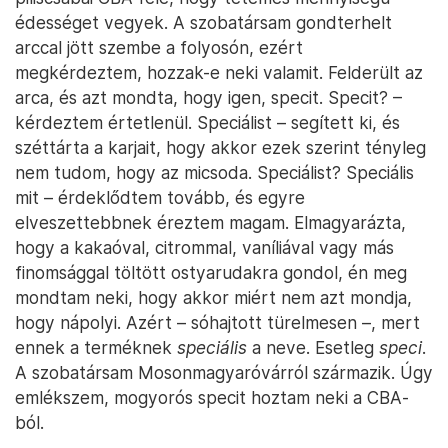
édességet vegyek. A szobatársam gondterhelt
arccal jött szembe a folyosón, ezért
megkérdeztem, hozzak-e neki valamit. Felderült az
arca, és azt mondta, hogy igen, specit. Specit? –
kérdeztem értetlenül. Speciálist – segített ki, és
széttárta a karjait, hogy akkor ezek szerint tényleg
nem tudom, hogy az micsoda. Speciálist? Speciális
mit – érdeklődtem tovább, és egyre
elveszettebbnek éreztem magam. Elmagyarázta,
hogy a kakaóval, citrommal, vaníliával vagy más
finomsággal töltött ostyarudakra gondol, én meg
mondtam neki, hogy akkor miért nem azt mondja,
hogy nápolyi. Azért – sóhajtott türelmesen –, mert
ennek a terméknek
speciális
a neve. Esetleg
speci
.
A szobatársam Mosonmagyaróvárról származik. Úgy
emlékszem, mogyorós specit hoztam neki a CBA-
ból.