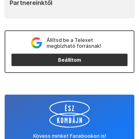
Partnereinktől
Állítsd be a Telexet
megbízható forrásnak!
Beállítom
Kövess minket Facebookon is!