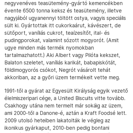
negyvenéves teasütemény-gyártó kemencékben
évente 6500 tonna keksz és teasütemény, illetve
nagyjából ugyanennyi töltött ostya, vagyis speciális
sült ki. Gyártottak itt cukorkaárut, kávészert, de
sütőport, vaníliás cukrot, teaízesítőt, ital- és
pudingporokat, valamint sózott mogyorót. (Amit
ugye minden más termék nyomokban
tartalmazhatott.) Aki Albert vagy Pilóta kekszet,
Balaton szeletet, vaníliás karikát, babapiskótát,
földimogyorós csókot, Negrót vásárolt tehát
akkoriban, az a győri üzem termékeit vette meg.
1991-től a gyárat az Egyesült Királyság egyik vezető
élelmiszeripari cége, a United Biscuits vitte tovább.
Csakhogy utána nem termelt már sokáig az üzem,
ami 2000-től a Danone-é, aztán a Kraft Foodsé lett.
2009 utolsó heteiben lakatolták le végleg az
ikonikus gyárkaput, 2010-ben pedig bontani