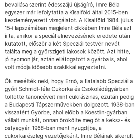
bevallása szerint édesszájú újságíró, Imre Béla
egyszer már lefolytatta a Kisalföld által 2015-ben
kezdeményezett vizsgálatot. A Kisalföld 1984. július
15-i lapszámában megjelent cikkében Imre Béla azt
írta, amikor a speciál elnevezésének eredete után
kutatott, először a két Specziál testvér nevét
találta meg a győrszigeti lakosok között. Azt hitte,
jó nyomon jár, aztán ellátogatott a gyárba is, ahol
volt módja idősebb szakikkal egyeztetni.
Ők mesélték neki, hogy Ernő, a fiatalabb Specziál a
győri Schmidl-féle Cukorka és Csokoládégyárban
töltötte tanoncéveit mint cukrászinas, ezután pedig
a Budapesti Tápszerművekben dolgozott. 1938-ban
visszatért Győrbe, ahol előbb a Koestlin-gyárban
vállalt munkát, onnan örökölte meg őt a keksz- és
ostyagyár. 1968-ban ment nyugdíjba, a
cukorkarészleg vezetőjeként. Imre Bélának sikerült