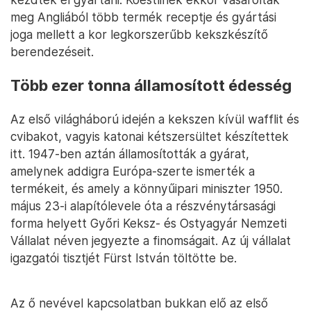
meg Angliából több termék receptje és gyártási
joga mellett a kor legkorszerűbb kekszkészítő
berendezéseit.
Több ezer tonna államosított édesség
Az első világháború idején a kekszen kívül wafflit és
cvibakot, vagyis katonai kétszersültet készítettek
itt. 1947-ben aztán államosították a gyárat,
amelynek addigra Európa-szerte ismerték a
termékeit, és amely a könnyűipari miniszter 1950.
május 23-i alapítólevele óta a részvénytársasági
forma helyett Győri Keksz- és Ostyagyár Nemzeti
Vállalat néven jegyezte a finomságait. Az új vállalat
igazgatói tisztjét Fürst István töltötte be.
Az ő nevével kapcsolatban bukkan elő az első