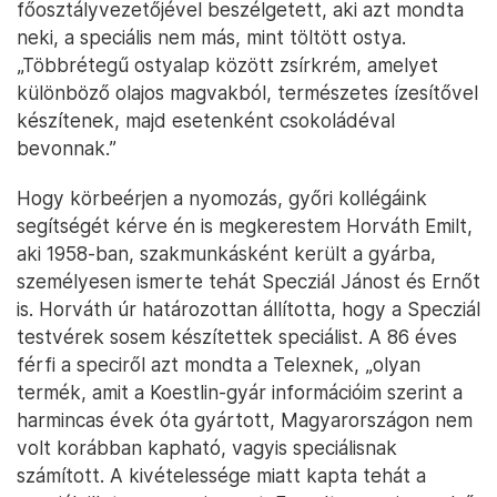
főosztályvezetőjével beszélgetett, aki azt mondta
neki, a speciális nem más, mint töltött ostya.
„Többrétegű ostyalap között zsírkrém, amelyet
különböző olajos magvakból, természetes ízesítővel
készítenek, majd esetenként csokoládéval
bevonnak.”
Hogy körbeérjen a nyomozás, győri kollégáink
segítségét kérve én is megkerestem Horváth Emilt,
aki 1958-ban, szakmunkásként került a gyárba,
személyesen ismerte tehát Specziál Jánost és Ernőt
is. Horváth úr határozottan állította, hogy a Specziál
testvérek sosem készítettek speciálist. A 86 éves
férfi a speciről azt mondta a Telexnek, „olyan
termék, amit a Koestlin-gyár információim szerint a
harmincas évek óta gyártott, Magyarországon nem
volt korábban kapható, vagyis speciálisnak
számított. A kivételessége miatt kapta tehát a