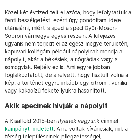
Közel két évtized telt el azóta, hogy lefolytattuk a
fenti beszélgetést, ezért úgy gondoltam, ideje
utánajárni, miért is speci a speci Győr-Moson-
Sopron vármegye egyes részein. A kifejezés
ugyanis nem terjedt el az egész megye területén,
kapuvári kollégám például nápolyinak mondja a
nápolyit, akár a békésiek, a nógrádiak vagy a
somogyiak. Rejtély ez is. Ami egyre jobban
foglalkoztatott, de ahelyett, hogy tisztult volna a
kép, a történet egyre inkább egy citrom-, vanília-
vagy kakaóízű fekete lyukra hasonlított.
Akik specinek hívják a nápolyit
A Kisalföld 2015-ben
Ilyenek vagyunk
címmel
kampányt hirdetett
. Arra voltak kíváncsiak, mik a
térség településeinek jellegzetességei,