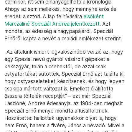
bármikor, itt sem elhanyagolható a kronológia.
Ahogy az sem mellékes, hogy mennyire erős és
eredeti a sztori. A lap felhívására
elsőként
Marczaliné Specziál Andrea jelentkezett
. Azt
mondta, az édesség a nagypapájáról, Specziál
Ernőről kapta a nevét a családi emlékezet szerint.
„Az általunk ismert legvalószínűbb verzió az, hogy
egy Spezial nevű gyártól vásárolt gépeket a
kekszgyár, talán a csehektől, de azzal csak
ostyatortákat sütöttek. Specziál Ernő azt találta ki,
hogy ostyaszeleteket készítsenek, és hogy legyen
csokiba mártott változat is. Emellett ő állította
össze a töltelék receptjét” – ezt már Specziál
Lászlóné, Andrea édesanyja, az 1984-ben meghalt
Specziál Ernő menye mondta a Kisalföldnek.
Hozzátette: hallottak ugyanakkor olyat is, hogy
nem Ernő, hanem a fivére, János a névadó. Mivel a