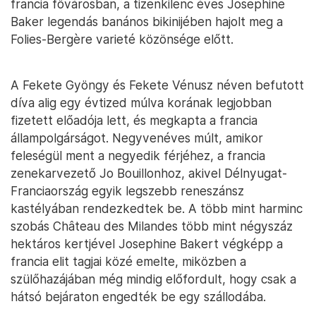
francia fővárosban, a tizenkilenc éves Josephine
Baker legendás banános bikinijében hajolt meg a
Folies-Bergère varieté közönsége előtt.
A Fekete Gyöngy és Fekete Vénusz néven befutott
díva alig egy évtized múlva korának legjobban
fizetett előadója lett, és megkapta a francia
állampolgárságot. Negyvenéves múlt, amikor
feleségül ment a negyedik férjéhez, a francia
zenekarvezető Jo Bouillonhoz, akivel Délnyugat-
Franciaország egyik legszebb reneszánsz
kastélyában rendezkedtek be. A több mint harminc
szobás Château des Milandes több mint négyszáz
hektáros kertjével Josephine Bakert végképp a
francia elit tagjai közé emelte, miközben a
szülőhazájában még mindig előfordult, hogy csak a
hátsó bejáraton engedték be egy szállodába.