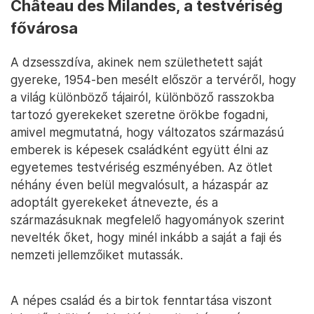
Château des Milandes, a testvériség
fővárosa
A dzsesszdíva, akinek nem születhetett saját
gyereke, 1954-ben mesélt először a tervéről, hogy
a világ különböző tájairól, különböző rasszokba
tartozó gyerekeket szeretne örökbe fogadni,
amivel megmutatná, hogy változatos származású
emberek is képesek családként együtt élni az
egyetemes testvériség eszményében. Az ötlet
néhány éven belül megvalósult, a házaspár az
adoptált gyerekeket átnevezte, és a
származásuknak megfelelő hagyományok szerint
nevelték őket, hogy minél inkább a saját a faji és
nemzeti jellemzőiket mutassák.
A népes család és a birtok fenntartása viszont