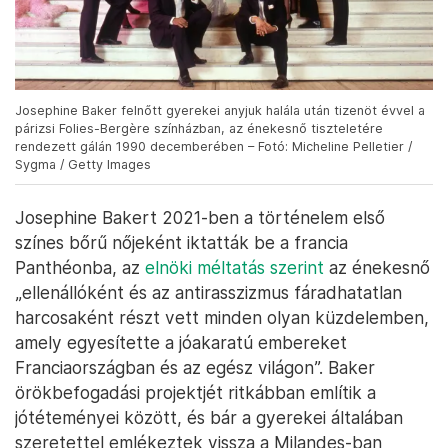
Josephine Baker felnőtt gyerekei anyjuk halála után tizenöt évvel a
párizsi Folies-Bergère színházban, az énekesnő tiszteletére
rendezett gálán 1990 decemberében – Fotó: Micheline Pelletier /
Sygma / Getty Images
Josephine Bakert 2021-ben a történelem első
színes bőrű nőjeként iktatták be a francia
Panthéonba, az
elnöki méltatás szerint
az énekesnő
„ellenállóként és az antirasszizmus fáradhatatlan
harcosaként részt vett minden olyan küzdelemben,
amely egyesítette a jóakaratú embereket
Franciaországban és az egész világon”. Baker
örökbefogadási projektjét ritkábban említik a
jótéteményei között, és bár a gyerekei általában
szeretettel emlékeztek vissza a Milandes-ban