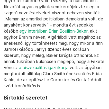
egyre feszültebbé vált a viszony: a humanitárius
filozófiát ugyan egyikük sem kérdőjelezte meg, a
szigorú nevelési elveket viszont nehezen viselték.
„Maman az amerikai politikában demokrata volt, de
anyaként konzervatív” – mondta évtizedekkel
később
egy interjúban Brian Bouillon-Baker
, akit
egykor Brahim néven, Algériából vett magához az
énekesnő. Így történhetett meg, hogy mikor a finn
Jariról (később Jarry) tizenöt éves korában
kiderült, hogy meleg, Baker kirúgta otthonról. Ez
annak tükrében különösen meglepő, hogy a Fekete
Vénusz
a biszexualitás igazi ikonja
volt: az ágyában
megfordult állítólag Clara Smith énekesnő és Frida
Kahlo, de az építész Le Corbusier és Gustaf-Adolf
svéd trónörökös is.
Birtokló szeretet