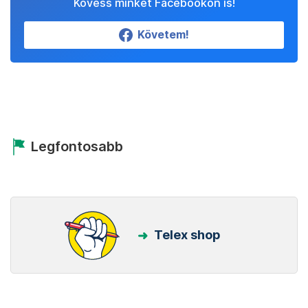
Kövess minket Facebookon is!
Követem!
Legfontosabb
Telex shop