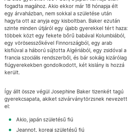
fogadta magához. Akio ekkor már 18 hónapja élt
egy árvaházban, nem sokkal a születése után
hagyta ott az anyja egy kisboltban. Baker ezután
szinte minden útjáról egy újabb gyerekkel tért haza:
többek közt egy fekete bőrű babával Kolumbiából,
egy vörösesszőkével Finnországból, egy arab
kisfiúval a háború sújtotta Algériából, egy zsidóval a
francia szociális rendszerből, és bár sokáig kizárólag
fiúgyerekekben gondolkodott, két kislány is hozzá
került.
Így állt össze végül Josephine Baker tizenkét tagú
gyerekcsapata, akiket szivárványtörzsnek nevezett
el:
Akio, japán születésű fiú
Jeannot, koreai születésű fiú