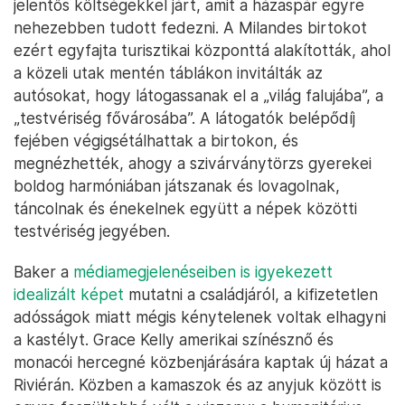
jelentős költségekkel járt, amit a házaspár egyre
nehezebben tudott fedezni. A Milandes birtokot
ezért egyfajta turisztikai központtá alakították, ahol
a közeli utak mentén táblákon invitálták az
autósokat, hogy látogassanak el a „világ falujába”, a
„testvériség fővárosába”. A látogatók belépődíj
fejében végigsétálhattak a birtokon, és
megnézhették, ahogy a szivárványtörzs gyerekei
boldog harmóniában játszanak és lovagolnak,
táncolnak és énekelnek együtt a népek közötti
testvériség jegyében.
Baker a
médiamegjelenéseiben is igyekezett
idealizált képet
mutatni a családjáról, a kifizetetlen
adósságok miatt mégis kénytelenek voltak elhagyni
a kastélyt. Grace Kelly amerikai színésznő és
monacói hercegné közbenjárására kaptak új házat a
Riviérán. Közben a kamaszok és az anyjuk között is