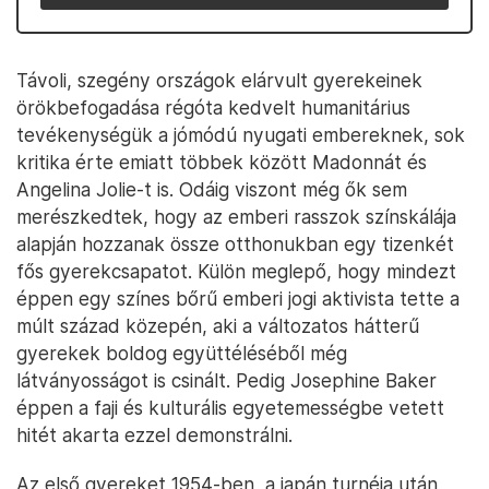
Távoli, szegény országok elárvult gyerekeinek
örökbefogadása régóta kedvelt humanitárius
tevékenységük a jómódú nyugati embereknek, sok
kritika érte emiatt többek között Madonnát és
Angelina Jolie-t is. Odáig viszont még ők sem
merészkedtek, hogy az emberi rasszok színskálája
alapján hozzanak össze otthonukban egy tizenkét
fős gyerekcsapatot. Külön meglepő, hogy mindezt
éppen egy színes bőrű emberi jogi aktivista tette a
múlt század közepén, aki a változatos hátterű
gyerekek boldog együttéléséből még
látványosságot is csinált. Pedig Josephine Baker
éppen a faji és kulturális egyetemességbe vetett
hitét akarta ezzel demonstrálni.
Az első gyereket 1954-ben, a japán turnéja után