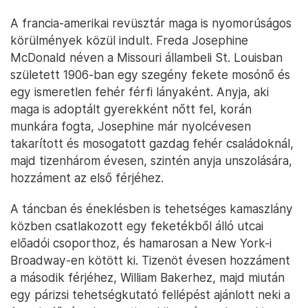
A francia-amerikai revüsztár maga is nyomorúságos
körülmények közül indult. Freda Josephine
McDonald néven a Missouri állambeli St. Louisban
született 1906-ban egy szegény fekete mosónő és
egy ismeretlen fehér férfi lányaként. Anyja, aki
maga is adoptált gyerekként nőtt fel, korán
munkára fogta, Josephine már nyolcévesen
takarított és mosogatott gazdag fehér családoknál,
majd tizenhárom évesen, szintén anyja unszolására,
hozzáment az első férjéhez.
A táncban és éneklésben is tehetséges kamaszlány
közben csatlakozott egy feketékből álló utcai
előadói csoporthoz, és hamarosan a New York-i
Broadway-en kötött ki. Tizenöt évesen hozzáment
a második férjéhez, William Bakerhez, majd miután
egy párizsi tehetségkutató fellépést ajánlott neki a