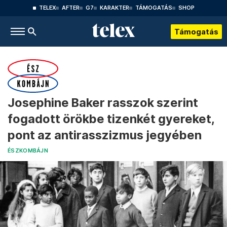
TELEX
AFTER
G7
KARAKTER
TÁMOGATÁS
SHOP
Támogatás
Josephine Baker rasszok szerint
fogadott örökbe tizenkét gyereket,
pont az antirasszizmus jegyében
ÉSZKOMBÁJN