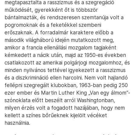
megtapasztalta a rasszizmus és a szegregáció
működését, gyerekként őt is többször
bántalmazták, és rendszeresen szemtanúja volt a
pogromoknak és a feketékkel szembeni
erőszaknak. A forradalmár karaktere előbb a
második világháború idején mutatkozott meg,
amikor a francia ellenállási mozgalom tagjaként
kémkedett a nácik után, majd az 1950-es években
csatlakozott az amerikai polgárjogi mozgalomhoz, és
minden nyilvános tettével igyekezett a rasszizmus
és a diszkrimináció ellen harcolni. Nem volt hajlandó
fellépni szegregált klubokban, 1963-ban pedig 250
ezer ember és Martin Luther King „Van egy álmom”-
szónoklata előtt beszélt arról Washingtonban,
milyen érzés volt a fogadott hazájában, hogy nem
kellett a színes bőrűeknek kijelölt vécéket
használnia.