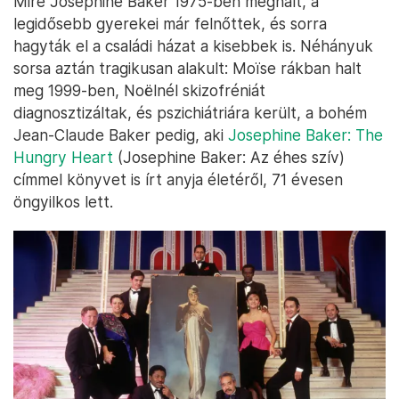
Mire Josephine Baker 1975-ben meghalt, a
legidősebb gyerekei már felnőttek, és sorra
hagyták el a családi házat a kisebbek is. Néhányuk
sorsa aztán tragikusan alakult: Moïse rákban halt
meg 1999-ben, Noëlnél skizofréniát
diagnosztizáltak, és pszichiátriára került, a bohém
Jean-Claude Baker pedig, aki
Josephine Baker: The
Hungry Heart
(Josephine Baker: Az éhes szív)
címmel könyvet is írt anyja életéről, 71 évesen
öngyilkos lett.