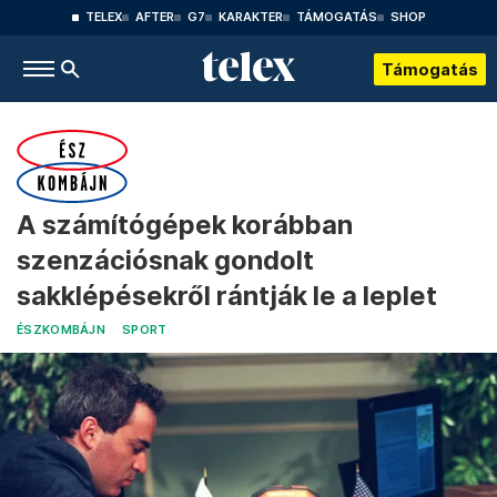
TELEX
AFTER
G7
KARAKTER
TÁMOGATÁS
SHOP
Támogatás
A számítógépek korábban
szenzációsnak gondolt
sakklépésekről rántják le a leplet
ÉSZKOMBÁJN
SPORT