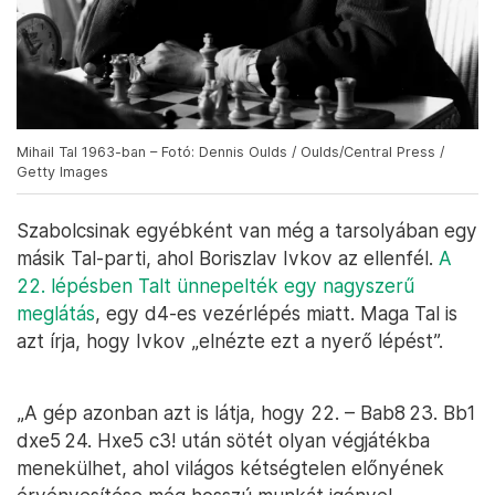
Mihail Tal 1963-ban – Fotó: Dennis Oulds / Oulds/Central Press /
Getty Images
Szabolcsinak egyébként van még a tarsolyában egy
másik Tal-parti, ahol Boriszlav Ivkov az ellenfél.
A
22. lépésben Talt ünnepelték egy nagyszerű
meglátás
, egy d4-es vezérlépés miatt. Maga Tal is
azt írja, hogy Ivkov „elnézte ezt a nyerő lépést”.
„A gép azonban azt is látja, hogy 22. – Bab8 23. Bb1
dxe5 24. Hxe5 c3! után sötét olyan végjátékba
menekülhet, ahol világos kétségtelen előnyének