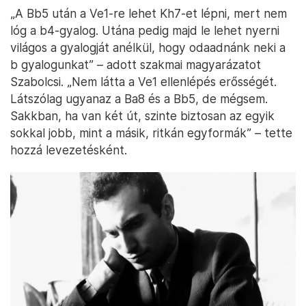
„A Bb5 után a Ve1-re lehet Kh7-et lépni, mert nem
lóg a b4-gyalog. Utána pedig majd le lehet nyerni
világos a gyalogját anélkül, hogy odaadnánk neki a
b gyalogunkat” – adott szakmai magyarázatot
Szabolcsi. „Nem látta a Ve1 ellenlépés erősségét.
Látszólag ugyanaz a Ba8 és a Bb5, de mégsem.
Sakkban, ha van két út, szinte biztosan az egyik
sokkal jobb, mint a másik, ritkán egyformák” – tette
hozzá levezetésként.