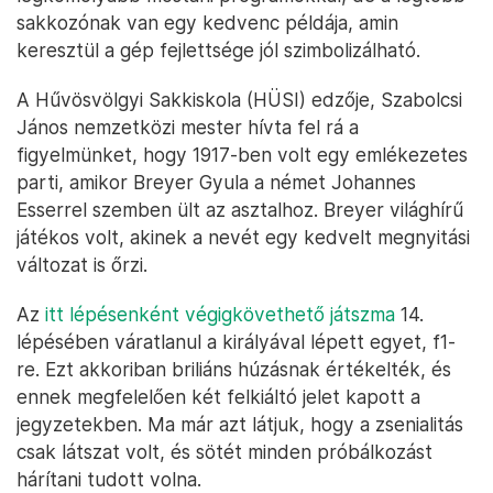
sakkozónak van egy kedvenc példája, amin
keresztül a gép fejlettsége jól szimbolizálható.
A Hűvösvölgyi Sakkiskola (HÜSI) edzője, Szabolcsi
János nemzetközi mester hívta fel rá a
figyelmünket, hogy 1917-ben volt egy emlékezetes
parti, amikor Breyer Gyula a német Johannes
Esserrel szemben ült az asztalhoz. Breyer világhírű
játékos volt, akinek a nevét egy kedvelt megnyitási
változat is őrzi.
Az
itt lépésenként végigkövethető játszma
14.
lépésében váratlanul a királyával lépett egyet, f1-
re. Ezt akkoriban briliáns húzásnak értékelték, és
ennek megfelelően két felkiáltó jelet kapott a
jegyzetekben. Ma már azt látjuk, hogy a zsenialitás
csak látszat volt, és sötét minden próbálkozást
hárítani tudott volna.