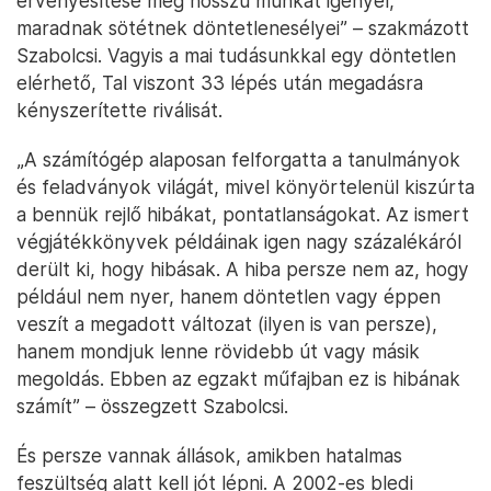
érvényesítése még hosszú munkát igényel,
maradnak sötétnek döntetlenesélyei” – szakmázott
Szabolcsi. Vagyis a mai tudásunkkal egy döntetlen
elérhető, Tal viszont 33 lépés után megadásra
kényszerítette riválisát.
„A számítógép alaposan felforgatta a tanulmányok
és feladványok világát, mivel könyörtelenül kiszúrta
a bennük rejlő hibákat, pontatlanságokat. Az ismert
végjátékkönyvek példáinak igen nagy százalékáról
derült ki, hogy hibásak. A hiba persze nem az, hogy
például nem nyer, hanem döntetlen vagy éppen
veszít a megadott változat (ilyen is van persze),
hanem mondjuk lenne rövidebb út vagy másik
megoldás. Ebben az egzakt műfajban ez is hibának
számít” – összegzett Szabolcsi.
És persze vannak állások, amikben hatalmas
feszültség alatt kell jót lépni. A 2002-es bledi