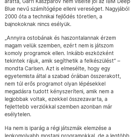
aratta, Garri Kaszparov nem viselte jól az IBM Deep
Blue nevű számítógépe elleni vereséget. Nagyjából
2000 óta a technikai fejlődés töretlen, a
bajnokoknak nincs esélyük.
„Annyira ostobának és haszontalannak érzem
magam velük szemben, ezért nem is játszom
komoly programok ellen. Inkább eszközként
tekintek rájuk, amik segíthetik a felkészülést” –
mondta Carlsen. Azt is elmesélte, hogy egy
egyetemista által a szabad óráiban összerakott,
nem túl erős programot olyan lépésekkel
megadásra tudott kényszeríteni, amik nem a
legjobbak voltak, ezekkel összezavarta, a
fejlettebb verziókkal szemben azonban már
esélytelen.
Ha nem is iparág a régi játszmák elemzése a
legkomolyabb mostani programokkal, de a legtöbb