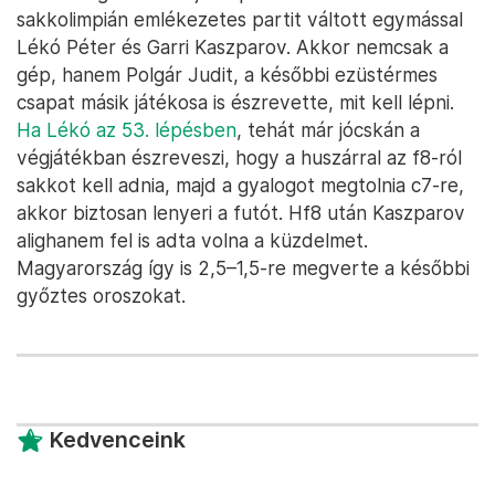
sakkolimpián emlékezetes partit váltott egymással
Lékó Péter és Garri Kaszparov. Akkor nemcsak a
gép, hanem Polgár Judit, a későbbi ezüstérmes
csapat másik játékosa is észrevette, mit kell lépni.
Ha Lékó az 53. lépésben
, tehát már jócskán a
végjátékban észreveszi, hogy a huszárral az f8-ról
sakkot kell adnia, majd a gyalogot megtolnia c7-re,
akkor biztosan lenyeri a futót. Hf8 után Kaszparov
alighanem fel is adta volna a küzdelmet.
Magyarország így is 2,5–1,5-re megverte a későbbi
győztes oroszokat.
Kedvenceink