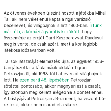
Az ötvenes években új színt hozott a játékba Mihail
Tal, aki nem véletlenül kapta a rigai varázsló
becenevet, és világbajnok is lett 1960-ban.
Írtunk
már róla, a kórházi ágyáról is kiszökött,
hogy
összemérje az erejét Garri Kaszparovval. Ráadásul
meg is verte, de csak azért, mert a kor legjobb
játékosa időzavarban volt.
Tal sok játszmáját elemezték újra, az egyiket 1958-
ban játszotta, a tábla másik oldalán Tigran
Petroszjan ül, aki 1963-tól hat éven át világbajnok
lett. Ha
ezen parti 48. lépésében
Petroszjan
sötéttel pontosabb, akkor megnyeri ezt a csatát,
így azonban meg kellett elégednie a döntetlennel.
A bástyájával Petroszjan a8-ra ment, ha viszont b5-
re teszi, akkor nem marad el a sikere.