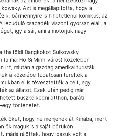
 sétálnak az emberek, a nemzetközi nagy
lkowsky. Azt is megállapította, hogy a
zik, bármennyire is hihetetlenül komikus, az
 lezúduló csapadék viszont gyorsan eláll, a
éget, így a sár, ami a motorjuk nagy
 a thaiföldi Bangkokot Sulkowsky
n (a mai Ho Si Minh-város) közelében
 írt, miután a gazdag amerikai turisták
nek a közelébe tudatosan terelték a
lmukban el is tévesztették a célt, egy
ték az állatot. Ezek után pedig már
ehetett büszkélkedni otthon, baráti
y-egy történetet.
k őket, hogy ne menjenek át Kínába, mert
an ők maguk is a saját bőrükön
t, máris rájöttek, hogy igazuk volt a