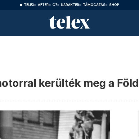
TELEX
AFTER
G7
KARAKTER
TÁMOGATÁS
SHOP
otorral kerülték meg a Föld