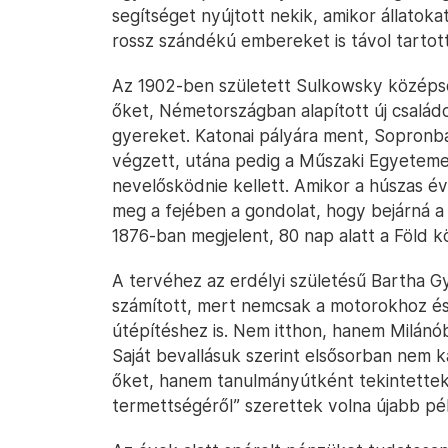
segítséget nyújtott nekik, amikor állatokat
rossz szándékú embereket is távol tartot
Az 1902-ben született Sulkowsky középső
őket, Németországban alapított új család
gyereket. Katonai pályára ment, Sopronba
végzett, utána pedig a Műszaki Egyetemen
nevelősködnie kellett. Amikor a húszas é
meg a fejében a gondolat, hogy bejárná a 
1876-ban megjelent, 80 nap alatt a Föld kö
A tervéhez az erdélyi születésű Bartha G
számított, mert nemcsak a motorokhoz és
útépítéshez is. Nem itthon, hanem Milánó
Saját bevallásuk szerint elsősorban nem k
őket, hanem tanulmányútként tekintettek
termettségéről” szerettek volna újabb pél