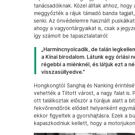
tanácsadóiknak. Közel álltak ahhoz, hogy 
meggyőzték a rájuk támadó banda tagjait, 
senki. Az önvédelemre használt puskáikat
ahogy a vagyontárgyaikat is, csak a jegyz
így számolt be tapasztalatairól:
„Harmincnyolcadik, de talán legkell
a Kínai birodalom. Látunk egy óriási n
régebbi a miénknél, és látjuk ezt a 
visszasüllyedve.”
Hongkongtól Sanghaj és Nanking érintésév
vehették a Tiltott várost, a nagy falat is.
ott találkoztak először a túrájuk alatt a 
fekvőrendőrök elődeit helyenként egymás
ekkor figyeltek a gyorshajtásra. Ezek a b
kapaszkodniuk kellett, hogy a motorjukon 