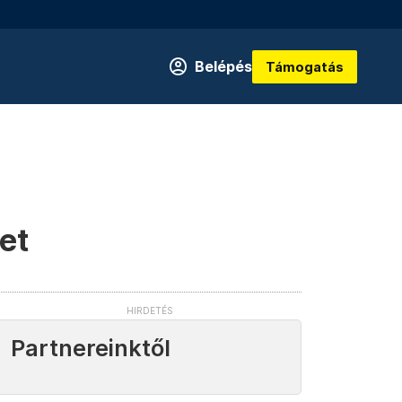
Belépés
Támogatás
et
Partnereinktől