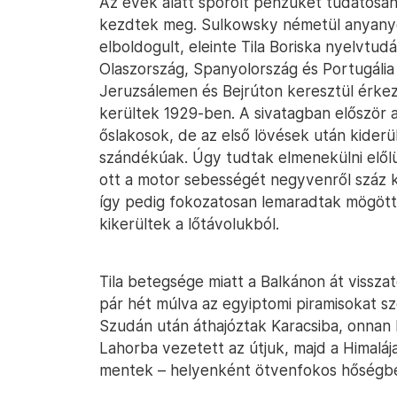
Az évek alatt spórolt pénzüket tudatosan 
kezdtek meg. Sulkowsky németül anyanyelv
elboldogult, eleinte Tila Boriska nyelvtudá
Olaszország, Spanyolország és Portugália
Jeruzsálemen és Bejrúton keresztül érkez
kerültek 1929-ben. A sivatagban először 
őslakosok, de az első lövések után kider
szándékúak. Úgy tudtak elmenekülni elől
ott a motor sebességét negyvenről száz k
így pedig fokozatosan lemaradtak mögött
kikerültek a lőtávolukból.
Tila betegsége miatt a Balkánon át vissz
pár hét múlva az egyiptomi piramisokat sz
Szudán után áthajóztak Karacsiba, onnan
Lahorba vezetett az útjuk, majd a Himalája
mentek – helyenként ötvenfokos hőségben