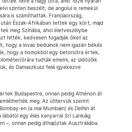
tették félre a nagy útra, amit 1928 nyarán
i szinten beszélt, de angolul is remekül
sára is számíthattak. Franciaország,
 után Észak-Afrikában tettek egy kört, majd
tek meg Szíriába, ahol életveszélybe
azt hitték, kedvesen fogadják őket az
ült, hogy a lovas beduinok nem igazán békés
ük, hogy a homokból egy betonútra értek,
ilométer/órára tudták emelni, az üldözőik
ük, és Damaszkusz felé igyekezve
atértek Budapestre, onnan pedig Athénon át
emlélhették meg. Az útitervük szerint
 Bombay-en (a mai Mumbain) és Delhin át
 lábától egy éles kanyarral Srí Lankáig
 –, onnan pedig áthajóztak Ausztráliába.