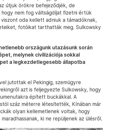
az útjuk örökre befejeződjék, de
hogy nem fog váltságdíjat fizetni értük
 viszont oda kellett adniuk a támadóknak,
eteiket, fotóikat tarthatták meg. Sulkowsky
emetlenebb országunk utazásunk során
épet, melynek civilizációja sokkal
népet a legkezdetlegesebb állapotba
el jutottak el Pekingig, szemügyre
 Pekingről azt is feljegyezte Sulkowsky, hogy
bitumenutakra épített buckákkal. A
tól száz méterre létesítették, Kínában már
uckák olyan kellemetlenek voltak, hogy
maradhassanak, ki ne repüljenek az ülésről.