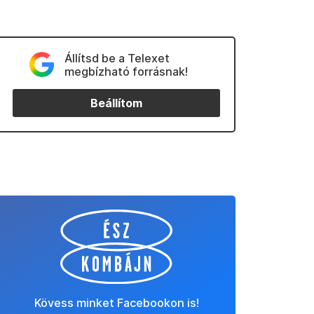
Állítsd be a Telexet
megbízható forrásnak!
Beállítom
Kövess minket Facebookon is!