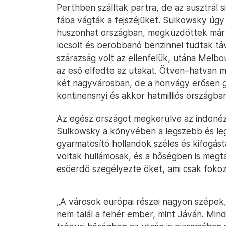
Perthben szálltak partra, de az ausztrál 
fába vágták a fejszéjüket. Sulkowsky úgy
huszonhat országban, megküzdöttek már I
locsolt és berobbanó benzinnel tudtak táv
szárazság volt az ellenfelük, utána Melb
az eső elfedte az utakat. Ötven–hatvan ma
két nagyvárosban, de a honvágy erősen gy
kontinensnyi és akkor hatmilliós országba
Az egész országot megkerülve az indonéz s
Sulkowsky a könyvében a legszebb és le
gyarmatosító hollandok széles és kifogást
voltak hullámosak, és a hőségben is megt
esőerdő szegélyezte őket, ami csak fokoz
„A városok európai részei nagyon szépek,
nem talál a fehér ember, mint Jáván. Min