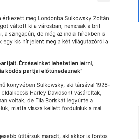
-én érkezett meg Londonba Sulkowsky Zoltán
ot váltott ki a városban, nemcsak a brit
 a szingapúri, de még az indiai hírekben is
egy kis hír jelent meg a két világutazóról a
artjait. Érzéseinket lehetetlen leírni,
lia ködös partjai előtünedeznek”
című könyvében Sulkowsky, aki társával 1928-
gy oldalkocsis Harley Davidsont vásároltak,
an voltak, de Tila Boriskát legyűrte a
ük, miatta vissza kellett fordulniuk a mai
esebb útitársuk maradt, aki akkor is fontos