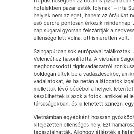
trópusi hőségben az utcán is pizsamában
hotelekben pazar esték folynak” – írta Su
helyiek nem az eget, hanem az órájukat né
eső percre pontosan érkezik mindennap. A
nap sugarai gyorsan felszárítják a nedvess
ellensége lett volna, ott ismeretlen volt.
Szingapúrban sok európaival találkoztak,
Velencéhez hasonlította. A vietnámi Saigo
meghonosodott tigrisvadászatról ironikusan
boldogan ültek be a vadászlesekbe, amik
vadállatokat, és ha netán a látogatók izga
mellettük lévő bódéból a helyiek leterítet
készülhettek is azok a fotók, amikkel el l
társaságokban, és ki lehetett színezni eg
Vietnámban egyébként hosszan győzködté
kifejezetten ellenséges hely. Ezt hamaros
tapasztalhatták. Alighogy átlépték a határ