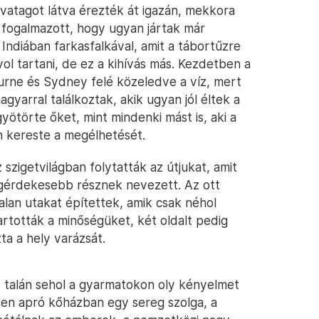
sivatagot látva érezték át igazán, mekkora
 fogalmazott, hogy ugyan jártak már
ndiában farkasfalkával, amit a tábortűzre
ol tartani, de ez a kihívás más. Kezdetben a
ourne és Sydney felé közeledve a víz, mert
gyarral találkoztak, akik ugyan jól éltek a
ötörte őket, mint mindenki mást is, aki a
n kereste a megélhetését.
zigetvilágban folytatták az útjukat, amit
gérdekesebb résznek nevezett. Az ott
alan utakat építettek, amik csak néhol
artották a minőségüket, két oldalt pedig
ta a hely varázsát.
 talán sehol a gyarmatokon oly kényelmet
den apró kőházban egy sereg szolga, a