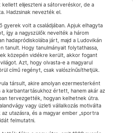
 kellett elijeszteni a sátorveréskor, de a
ta. Hadzsinak nevezték el.
 gyerek volt a családjában. Apjuk elhagyta
ot, így a nagyszülők nevelték a három
n hadapródiskolába járt, majd a Ludovikán
 tanult. Hogy tanulmányait folytathassa,
vek közepén vidékre került, akkor fogant
világot. Azt, hogy olvasta-e a magyarul
rül című regényt, csak valószínűsíthetjük.
yula társult, akire amolyan ezermesterként
 a karbantartásukhoz értett, hanem akár az
ban tervezgették, hogyan kelhetnek útra.
alandvágy vagy üzleti vállalkozás motiválta
 az utazásra, és a magyar ember „sportra
dát felmutatni.