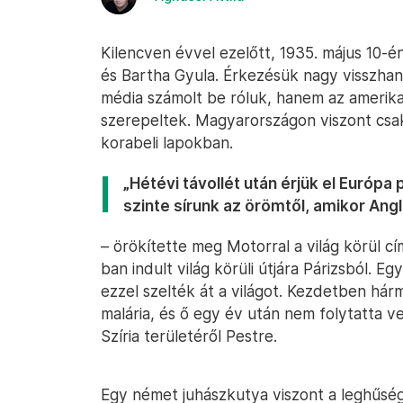
Kilencven évvel ezelőtt, 1935. május 10
és Bartha Gyula. Érkezésük nagy visszhang
média számolt be róluk, hanem az amerikai,
szerepeltek. Magyarországon viszont csak 
korabeli lapokban.
„Hétévi távollét után érjük el Európa p
szinte sírunk az örömtől, amikor Ang
– örökítette meg Motorral a világ körül 
ban indult világ körüli útjára Párizsból. E
ezzel szelték át a világot. Kezdetben hárm
malária, és ő egy év után nem folytatta vel
Szíria területéről Pestre.
Egy német juhászkutya viszont a leghűség