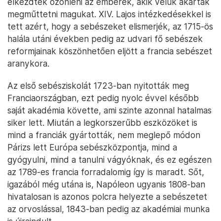
elkezdtek özönleni az emberek, akik velük akarták
megműttetni magukat. XIV. Lajos intézkedésekkel is
tett azért, hogy a sebészeket elismerjék, az 1715-ös
halála utáni években pedig az udvari fő sebészek
reformjainak köszönhetően eljött a francia sebészet
aranykora.
Az első sebésziskolát 1723-ban nyitották meg
Franciaországban, ezt pedig nyolc évvel később
saját akadémia követte, ami szinte azonnal hatalmas
siker lett. Miután a legkorszerűbb eszközöket is
mind a franciák gyártották, nem meglepő módon
Párizs lett Európa sebészközpontja, mind a
gyógyulni, mind a tanulni vágyóknak, és ez egészen
az 1789-es francia forradalomig így is maradt. Sőt,
igazából még utána is, Napóleon ugyanis 1808-ban
hivatalosan is azonos polcra helyezte a sebészetet
az orvoslással, 1843-ban pedig az akadémiai munka