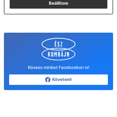
Beállítom
Kövess minket Facebookon is!
Követem!