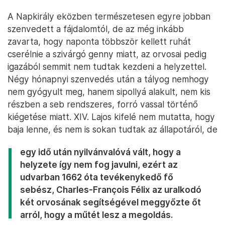
A Napkirály eközben természetesen egyre jobban
szenvedett a fájdalomtól, de az még inkább
zavarta, hogy naponta többször kellett ruhát
cserélnie a szivárgó genny miatt, az orvosai pedig
igazából semmit nem tudtak kezdeni a helyzettel.
Négy hónapnyi szenvedés után a tályog nemhogy
nem gyógyult meg, hanem sipollyá alakult, nem kis
részben a seb rendszeres, forró vassal történő
kiégetése miatt. XIV. Lajos kifelé nem mutatta, hogy
baja lenne, és nem is sokan tudtak az állapotáról, de
egy idő után nyilvánvalóvá vált, hogy a
helyzete így nem fog javulni, ezért az
udvarban 1662 óta tevékenykedő fő
sebész, Charles-François Félix az uralkodó
két orvosának segítségével meggyőzte őt
arról, hogy a műtét lesz a megoldás.