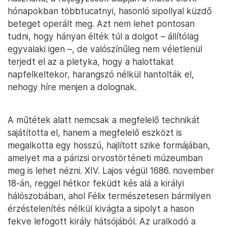
hónapokban többtucatnyi, hasonló sipollyal küzdő
beteget operált meg. Azt nem lehet pontosan
tudni, hogy hányan élték túl a dolgot – állítólag
egyvalaki igen –, de valószínűleg nem véletlenül
terjedt el az a pletyka, hogy a halottakat
napfelkeltekor, harangszó nélkül hantolták el,
nehogy híre menjen a dolognak.
A műtétek alatt nemcsak a megfelelő technikát
sajátította el, hanem a megfelelő eszközt is
megalkotta egy hosszú, hajlított szike formájában,
amelyet ma a párizsi orvostörténeti múzeumban
meg is lehet nézni. XIV. Lajos végül 1686. november
18-án, reggel hétkor feküdt kés alá a királyi
hálószobában, ahol Félix természetesen bármilyen
érzéstelenítés nélkül kivágta a sipolyt a hason
fekve lefogott király hátsójából. Az uralkodó a