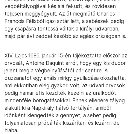
végbéltályogjával kés alá feküdt, és rövidesen
teljesen meggyógyult. Az őt megműtő Charles-
François Félixből igazi sztár lett, a sebészek pedig
egy csapásra fontossá váltak a királyi udvarban,
majd pár évtizeddel később az egész országban is.
XIV. Lajos 1686. január 15-én tájékoztatta először az
orvosát, Antoine Daquint arról, hogy egy kis dudor
jelent meg a végbélnyílásától pár centire. A
duzzanatot egy anális mirigy gyulladása okozhatta,
ami ekkoriban elég gyakori volt, az udvari orvosok
pedig hamar el is kezdték kezelni az uralkodót
mindenféle borogatásokkal. Ennek ellenére tályog
alakult ki a Napkirály hátsó fertályán, amiből
időnként kiengedték a gennyet, a sebet pedig
folyamatosan próbálták kiszárítani és lezárni, de
hiába.