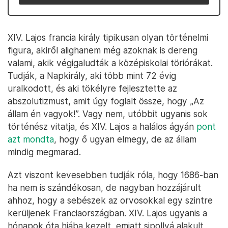
XIV. Lajos francia király tipikusan olyan történelmi
figura, akiről alighanem még azoknak is dereng
valami, akik végigaludták a középiskolai töriórákat.
Tudják, a Napkirály, aki több mint 72 évig
uralkodott, és aki tökélyre fejlesztette az
abszolutizmust, amit úgy foglalt össze, hogy „Az
állam én vagyok!”. Vagy nem, utóbbit ugyanis sok
történész vitatja, és XIV. Lajos a halálos ágyán
pont
azt mondta
, hogy ő ugyan elmegy, de az állam
mindig megmarad.
Azt viszont kevesebben tudják róla, hogy 1686-ban
ha nem is szándékosan, de nagyban hozzájárult
ahhoz, hogy a sebészek az orvosokkal egy szintre
kerüljenek Franciaországban. XIV. Lajos ugyanis a
hónapok óta hiába kezelt, emiatt sipollyá alakult