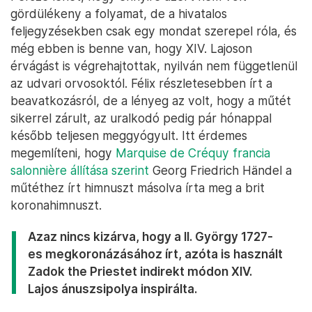
gördülékeny a folyamat, de a hivatalos
feljegyzésekben csak egy mondat szerepel róla, és
még ebben is benne van, hogy XIV. Lajoson
érvágást is végrehajtottak, nyilván nem függetlenül
az udvari orvosoktól. Félix részletesebben írt a
beavatkozásról, de a lényeg az volt, hogy a műtét
sikerrel zárult, az uralkodó pedig pár hónappal
később teljesen meggyógyult. Itt érdemes
megemlíteni, hogy
Marquise de Créquy francia
salonnière állítása szerint
Georg Friedrich Händel a
műtéthez írt himnuszt másolva írta meg a brit
koronahimnuszt.
Azaz nincs kizárva, hogy a II. György 1727-
es megkoronázásához írt, azóta is használt
Zadok the Priestet indirekt módon XIV.
Lajos ánuszsipolya inspirálta.