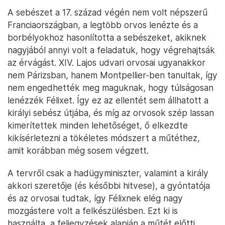
A sebészet a 17. század végén nem volt népszerű
Franciaországban, a legtöbb orvos lenézte és a
borbélyokhoz hasonlította a sebészeket, akiknek
nagyjából annyi volt a feladatuk, hogy végrehajtsák
az érvágást. XIV. Lajos udvari orvosai ugyanakkor
nem Párizsban, hanem Montpellier-ben tanultak, így
nem engedhették meg maguknak, hogy túlságosan
lenézzék Félixet. Így ez az ellentét sem állhatott a
királyi sebész útjába, és míg az orvosok szép lassan
kimerítettek minden lehetőséget, ő elkezdte
kikísérletezni a tökéletes módszert a műtéthez,
amit korábban még sosem végzett.
A tervről csak a hadügyminiszter, valamint a király
akkori szeretője (és későbbi hitvese), a gyóntatója
és az orvosai tudtak, így Félixnek elég nagy
mozgástere volt a felkészülésben. Ezt ki is
használta, a feljegyzések alapján a műtét előtti