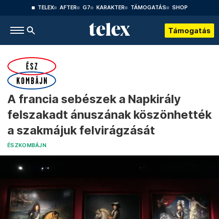
TELEX
AFTER
G7
KARAKTER
TÁMOGATÁS
SHOP
Támogatás
A francia sebészek a Napkirály
felszakadt ánuszának köszönhették
a szakmájuk felvirágzását
ÉSZKOMBÁJN