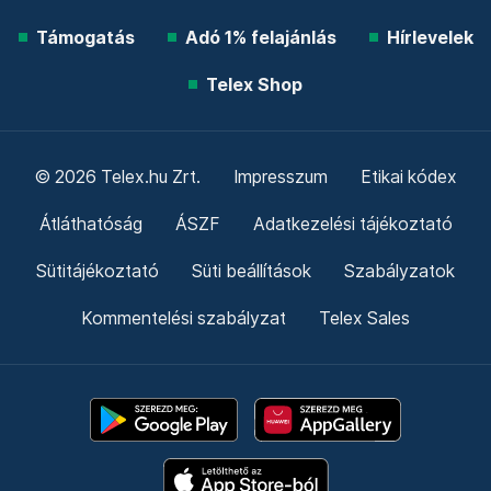
Támogatás
Adó 1% felajánlás
Hírlevelek
Telex Shop
© 2026 Telex.hu Zrt.
Impresszum
Etikai kódex
Átláthatóság
ÁSZF
Adatkezelési tájékoztató
Sütitájékoztató
Süti beállítások
Szabályzatok
Kommentelési szabályzat
Telex Sales