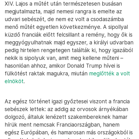
XIV. Lajos a műtét után természetesen busásan
megjutalmazta, majd nemesi rangra is emelte az
udvari sebészét, de nem ez volt a csodaszámba
menő műtét egyetlen következménye. A sipollyal
küzdő franciák előtt felcsillant a remény, hogy ők is
meggyógyulhatnak majd egyszer, a királyi udvarban
pedig hirtelen rengetegen találták ki, hogy igazából
nekik is sipolyuk van, amit meg kellene műteni –
hasonlóan ahhoz, amikor Donald Trump hívei is
fülkötést raktak magukra, miután
meglőtték a volt
elnököt
.
Az egész történet igazi győztesei viszont a francia
sebészek lettek: az addig az orvosok árnyékában
dolgozó, általuk lenézett szakembereknek hamar
hírük ment nemcsak Franciaországban, hanem
egész Európában, és hamarosan más országokból is