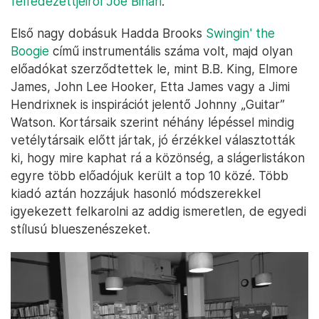
felfedezettjeiről Joe Bihari
.
Első nagy dobásuk Hadda Brooks
Swingin' the
Boogie
című instrumentális száma volt, majd olyan
előadókat szerződtettek le, mint B.B. King, Elmore
James, John Lee Hooker, Etta James vagy a Jimi
Hendrixnek is inspirációt jelentő Johnny „Guitar”
Watson. Kortársaik szerint néhány lépéssel mindig
vetélytársaik előtt jártak, jó érzékkel választották
ki, hogy mire kaphat rá a közönség, a slágerlistákon
egyre több előadójuk került a top 10 közé. Több
kiadó aztán hozzájuk hasonló módszerekkel
igyekezett felkarolni az addig ismeretlen, de egyedi
stílusú blueszenészeket.