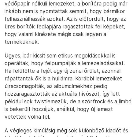
védőpapír nélküli lemezeket, a borítóra pedig már
inkább nem is nyomtattak semmit, hogy bármikor
felhasználhassák azokat. Az is előfordult, hogy az
üres borítók fedlapjára ragasztottak fel képeket,
hogy valami kinézete mégis csak legyen a
terméküknek.
Ügyes, bár kicsit sem etikus megoldásokkal is
operáltak, hogy felpumpálják a lemezeladásaikat.
Ha felütötte a fejét egy új zenei őrület, azonnal
rápattantak ők is a hullámra. Korábbi lemezeiket
újracsomagolták, az albumcímekhez pedig
hozzáragasztották az aktuális hívószót, így lett
például sok twistlemezük, de a szörfrock és a limbó
is bekerült hozzájuk, anélkül, hogy új lemezt
vetettek volna fel.
A végleges kimúlásig még sok különböző kiadót és