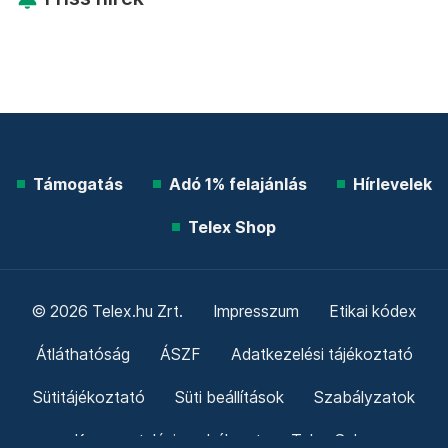
Támogatás
Adó 1% felajánlás
Hírlevelek
Telex Shop
© 2026 Telex.hu Zrt.
Impresszum
Etikai kódex
Átláthatóság
ÁSZF
Adatkezelési tájékoztató
Sütitájékoztató
Süti beállítások
Szabályzatok
Kommentelési szabályzat
Telex Sales