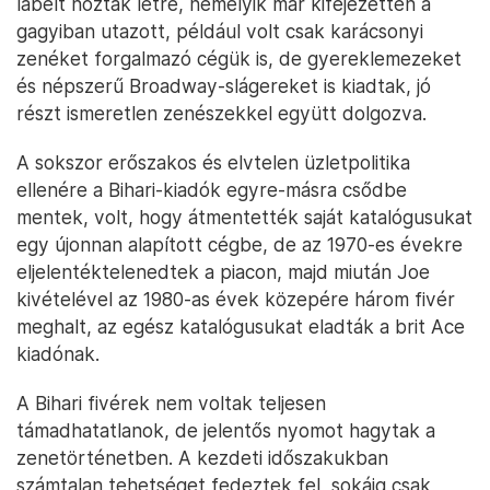
labelt hoztak létre, némelyik már kifejezetten a
gagyiban utazott, például volt csak karácsonyi
zenéket forgalmazó cégük is, de gyereklemezeket
és népszerű Broadway-slágereket is kiadtak, jó
részt ismeretlen zenészekkel együtt dolgozva.
A sokszor erőszakos és elvtelen üzletpolitika
ellenére a Bihari-kiadók egyre-másra csődbe
mentek, volt, hogy átmentették saját katalógusukat
egy újonnan alapított cégbe, de az 1970-es évekre
eljelentéktelenedtek a piacon, majd miután Joe
kivételével az 1980-as évek közepére három fivér
meghalt, az egész katalógusukat eladták a brit Ace
kiadónak.
A Bihari fivérek nem voltak teljesen
támadhatatlanok, de jelentős nyomot hagytak a
zenetörténetben. A kezdeti időszakukban
számtalan tehetséget fedeztek fel, sokáig csak