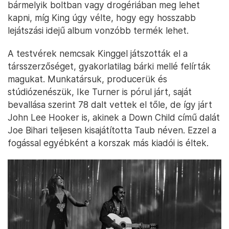
bármelyik boltban vagy drogériában meg lehet
kapni, míg King úgy vélte, hogy egy hosszabb
lejátszási idejű album vonzóbb termék lehet.
A testvérek nemcsak Kinggel játszották el a
társszerzőséget, gyakorlatilag bárki mellé felírták
magukat. Munkatársuk, producerük és
stúdiózenészük, Ike Turner is pórul járt, saját
bevallása szerint 78 dalt vettek el tőle, de így járt
John Lee Hooker is, akinek a Down Child című dalát
Joe Bihari teljesen kisajátította Taub néven. Ezzel a
fogással egyébként a korszak más kiadói is éltek.