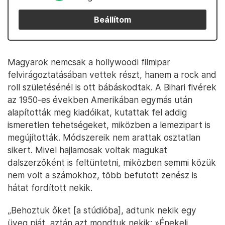
Beállítom
Magyarok nemcsak a hollywoodi filmipar
felvirágoztatásában vettek részt, hanem a rock and
roll születésénél is ott bábáskodtak. A Bihari fivérek
az 1950-es években Amerikában egymás után
alapították meg kiadóikat, kutattak fel addig
ismeretlen tehetségeket, miközben a lemezipart is
megújították. Módszereik nem arattak osztatlan
sikert. Mivel hajlamosak voltak magukat
dalszerzőként is feltüntetni, miközben semmi közük
nem volt a számokhoz, több befutott zenész is
hátat fordított nekik.
„Behoztuk őket [a stúdióba], adtunk nekik egy
üveg piát, aztán azt mondtuk nekik: »Énekelj