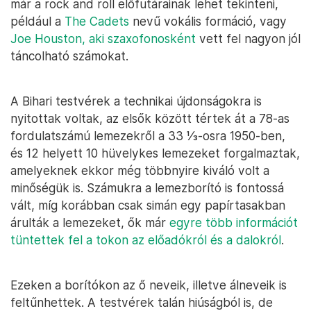
már a rock and roll előfutárainak lehet tekinteni,
például a
The Cadets
nevű vokális formáció, vagy
Joe Houston, aki szaxofonosként
vett fel nagyon jól
táncolható számokat.
A Bihari testvérek a technikai újdonságokra is
nyitottak voltak, az elsők között tértek át a 78-as
fordulatszámú lemezekről a 33 ⅓-osra 1950-ben,
és 12 helyett 10 hüvelykes lemezeket forgalmaztak,
amelyeknek ekkor még többnyire kiváló volt a
minőségük is. Számukra a lemezborító is fontossá
vált, míg korábban csak simán egy papírtasakban
árulták a lemezeket, ők már
egyre több információt
tüntettek fel a tokon az előadókról és a dalokról
.
Ezeken a borítókon az ő neveik, illetve álneveik is
feltűnhettek. A testvérek talán hiúságból is, de