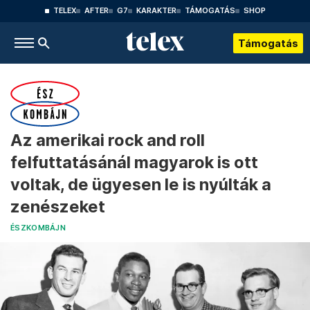
TELEX
AFTER
G7
KARAKTER
TÁMOGATÁS
SHOP
Támogatás
Az amerikai rock and roll
felfuttatásánál magyarok is ott
voltak, de ügyesen le is nyúlták a
zenészeket
ÉSZKOMBÁJN