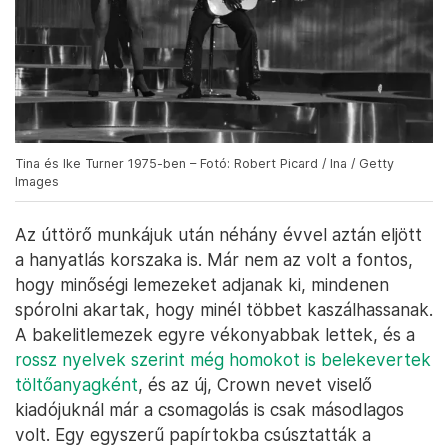
Tina és Ike Turner 1975-ben – Fotó: Robert Picard / Ina / Getty
Images
Az úttörő munkájuk után néhány évvel aztán eljött
a hanyatlás korszaka is. Már nem az volt a fontos,
hogy minőségi lemezeket adjanak ki, mindenen
spórolni akartak, hogy minél többet kaszálhassanak.
A bakelitlemezek egyre vékonyabbak lettek, és a
rossz nyelvek szerint még homokot is belekevertek
töltőanyagként
, és az új, Crown nevet viselő
kiadójuknál már a csomagolás is csak másodlagos
volt. Egy egyszerű papírtokba csúsztatták a