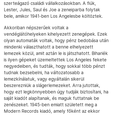
szerteágazó családi vállalkozásokban. A fiúk,
Lester, Jules, Saul és Joe a zeneiparba folytak
bele, amikor 1941-ben Los Angelesbe költöztek.
Akkoriban népszerűek voltak a
vendéglátóhelyeken kihelyezett zenegépek. Ezek
olyan automaták voltak, hogy pénz bedobása után
mindenki választhatott a benne elhelyezett
lemezek közül, amit aztán le is játszhatott. Bihariék
is ilyen gépeket üzemeltettek Los Angeles fekete
negyedeiben, és tudták, hogy sokkal több pénzt
tudnak bezsebelni, ha változatosabb a
lemezkínálatuk, vagy egyáltalán sikerül
beszerezniük a slágerlemezeket. Arra jutottak,
hogy ezt legkönnyebben úgy tudják biztosítani, ha
saját kiadót alapítanak, és maguk futtatnak be
zenészeket. 1945-ben emiatt született meg a
Modern Records kiadó, amely főként az ekkor