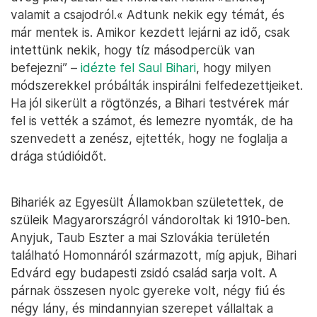
valamit a csajodról.« Adtunk nekik egy témát, és
már mentek is. Amikor kezdett lejárni az idő, csak
intettünk nekik, hogy tíz másodpercük van
befejezni” –
idézte fel Saul Bihari
, hogy milyen
módszerekkel próbálták inspirálni felfedezettjeiket.
Ha jól sikerült a rögtönzés, a Bihari testvérek már
fel is vették a számot, és lemezre nyomták, de ha
szenvedett a zenész, ejtették, hogy ne foglalja a
drága stúdióidőt.
Bihariék az Egyesült Államokban születettek, de
szüleik Magyarországról vándoroltak ki 1910-ben.
Anyjuk, Taub Eszter a mai Szlovákia területén
található Homonnáról származott, míg apjuk, Bihari
Edvárd egy budapesti zsidó család sarja volt. A
párnak összesen nyolc gyereke volt, négy fiú és
négy lány, és mindannyian szerepet vállaltak a