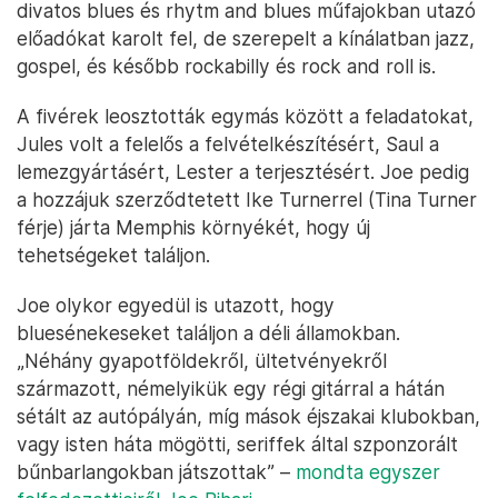
divatos blues és rhytm and blues műfajokban utazó
előadókat karolt fel, de szerepelt a kínálatban jazz,
gospel, és később rockabilly és rock and roll is.
A fivérek leosztották egymás között a feladatokat,
Jules volt a felelős a felvételkészítésért, Saul a
lemezgyártásért, Lester a terjesztésért. Joe pedig
a hozzájuk szerződtetett Ike Turnerrel (Tina Turner
férje) járta Memphis környékét, hogy új
tehetségeket találjon.
Joe olykor egyedül is utazott, hogy
bluesénekeseket találjon a déli államokban.
„Néhány gyapotföldekről, ültetvényekről
származott, némelyikük egy régi gitárral a hátán
sétált az autópályán, míg mások éjszakai klubokban,
vagy isten háta mögötti, seriffek által szponzorált
bűnbarlangokban játszottak” –
mondta egyszer