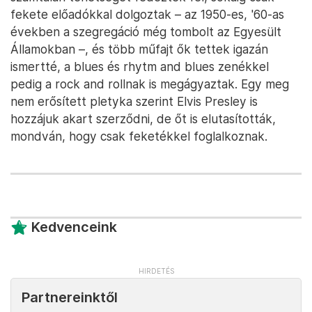
fekete előadókkal dolgoztak – az 1950-es, '60-as
években a szegregáció még tombolt az Egyesült
Államokban –, és több műfajt ők tettek igazán
ismertté, a blues és rhytm and blues zenékkel
pedig a rock and rollnak is megágyaztak. Egy meg
nem erősített pletyka szerint Elvis Presley is
hozzájuk akart szerződni, de őt is elutasították,
mondván, hogy csak feketékkel foglalkoznak.
Kedvenceink
Partnereinktől