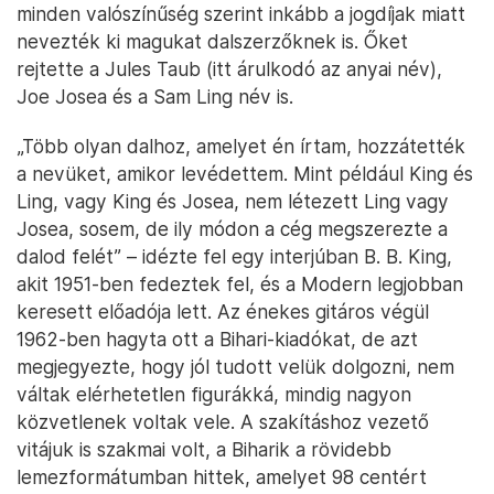
minden valószínűség szerint inkább a jogdíjak miatt
nevezték ki magukat dalszerzőknek is. Őket
rejtette a Jules Taub (itt árulkodó az anyai név),
Joe Josea és a Sam Ling név is.
„Több olyan dalhoz, amelyet én írtam, hozzátették
a nevüket, amikor levédettem. Mint például King és
Ling, vagy King és Josea, nem létezett Ling vagy
Josea, sosem, de ily módon a cég megszerezte a
dalod felét” – idézte fel egy interjúban B. B. King,
akit 1951-ben fedeztek fel, és a Modern legjobban
keresett előadója lett. Az énekes gitáros végül
1962-ben hagyta ott a Bihari-kiadókat, de azt
megjegyezte, hogy jól tudott velük dolgozni, nem
váltak elérhetetlen figurákká, mindig nagyon
közvetlenek voltak vele. A szakításhoz vezető
vitájuk is szakmai volt, a Biharik a rövidebb
lemezformátumban hittek, amelyet 98 centért