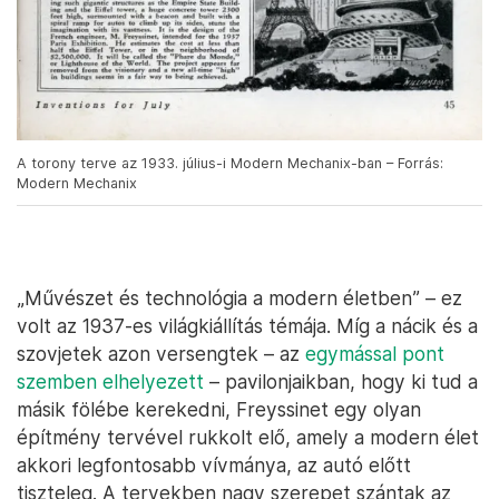
A torony terve az 1933. július-i Modern Mechanix-ban – Forrás:
Modern Mechanix
„Művészet és technológia a modern életben” – ez
volt az 1937-es világkiállítás témája. Míg a nácik és a
szovjetek azon versengtek – az
egymással pont
szemben elhelyezett
– pavilonjaikban, hogy ki tud a
másik fölébe kerekedni, Freyssinet egy olyan
építmény tervével rukkolt elő, amely a modern élet
akkori legfontosabb vívmánya, az autó előtt
tiszteleg. A tervekben nagy szerepet szántak az