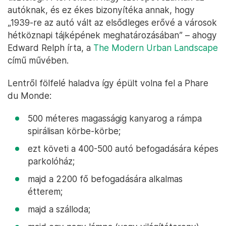
autóknak, és ez ékes bizonyítéka annak, hogy
„1939-re az autó vált az elsődleges erővé a városok
hétköznapi tájképének meghatározásában” – ahogy
Edward Relph írta, a
The Modern Urban Landscape
című művében.
Lentről fölfelé haladva így épült volna fel a Phare
du Monde:
500 méteres magasságig kanyarog a rámpa
spirálisan körbe-körbe;
ezt követi a 400-500 autó befogadására képes
parkolóház;
majd a 2200 fő befogadására alkalmas
étterem;
majd a szálloda;