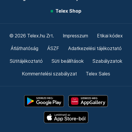
Telex Shop
© 2026 Telex.hu Zrt.
Impresszum
Etikai kódex
Átláthatóság
ÁSZF
Adatkezelési tájékoztató
Sütitájékoztató
Süti beállítások
Szabályzatok
Kommentelési szabályzat
Telex Sales