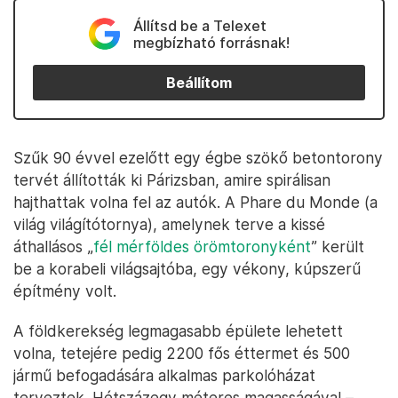
Állítsd be a Telexet
megbízható forrásnak!
Beállítom
Szűk 90 évvel ezelőtt egy égbe szökő betontorony
tervét állították ki Párizsban, amire spirálisan
hajthattak volna fel az autók. A Phare du Monde (a
világ világítótornya), amelynek terve a kissé
áthallásos „
fél mérföldes örömtoronyként
” került
be a korabeli világsajtóba, egy vékony, kúpszerű
építmény volt.
A földkerekség legmagasabb épülete lehetett
volna, tetejére pedig 2200 fős éttermet és 500
jármű befogadására alkalmas parkolóházat
terveztek. Hétszázegy méteres magasságával –