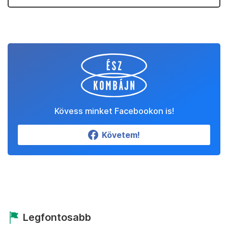
Kövess minket Facebookon is!
Követem!
Legfontosabb