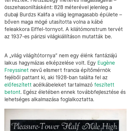
összehasonlításként: 828 méterével jelenleg a
dubaji Burdzs Kalifa a világ legmagasabb épülete –
bőven maga mögé utasította volna a kábé
feleakkora Eiffel-tornyot. A kilátómonstrum tervét
az 1937-es párizsi világkiállításon mutatták be.
A „világ világítótornya” nem egy élénk fantáziájú
laikus hagymázas elképzelése volt. Egy
Eugène
Freyssinet
nevű elismert francia építőmérnök
fejéből pattant ki, aki 1928-ban találta fel az
előfeszített
acélkábeleket tartalmazó
feszített
betont
. Egész életében ennek továbbfejlesztése és
lehetséges alkalmazása foglalkoztatta.