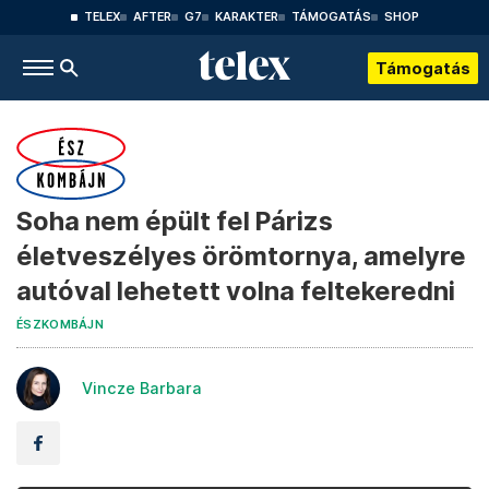
TELEX
AFTER
G7
KARAKTER
TÁMOGATÁS
SHOP
Támogatás
Soha nem épült fel Párizs
életveszélyes örömtornya, amelyre
autóval lehetett volna feltekeredni
ÉSZKOMBÁJN
Vincze Barbara