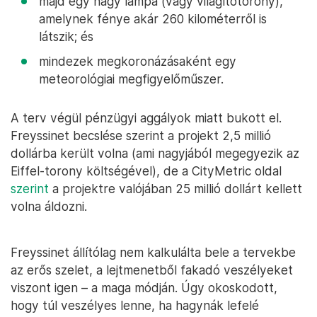
majd egy nagy lámpa (vagy világítótorony),
amelynek fénye akár 260 kilométerről is
látszik; és
mindezek megkoronázásaként egy
meteorológiai megfigyelőműszer.
A terv végül pénzügyi aggályok miatt bukott el.
Freyssinet becslése szerint a projekt 2,5 millió
dollárba került volna (ami nagyjából megegyezik az
Eiffel-torony költségével), de a CityMetric oldal
szerint
a projektre valójában 25 millió dollárt kellett
volna áldozni.
Freyssinet állítólag nem kalkulálta bele a tervekbe
az erős szelet, a lejtmenetből fakadó veszélyeket
viszont igen – a maga módján. Úgy okoskodott,
hogy túl veszélyes lenne, ha hagynák lefelé