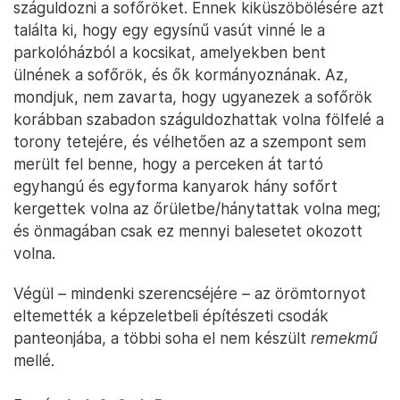
száguldozni a sofőröket. Ennek kiküszöbölésére azt
találta ki, hogy egy egysínű vasút vinné le a
parkolóházból a kocsikat, amelyekben bent
ülnének a sofőrök, és ők kormányoznának. Az,
mondjuk, nem zavarta, hogy ugyanezek a sofőrök
korábban szabadon száguldozhattak volna fölfelé a
torony tetejére, és vélhetően az a szempont sem
merült fel benne, hogy a perceken át tartó
egyhangú és egyforma kanyarok hány sofőrt
kergettek volna az őrületbe/hánytattak volna meg;
és önmagában csak ez mennyi balesetet okozott
volna.
Végül – mindenki szerencséjére – az örömtornyot
eltemették a képzeletbeli építészeti csodák
panteonjába, a többi soha el nem készült
remekmű
mellé.