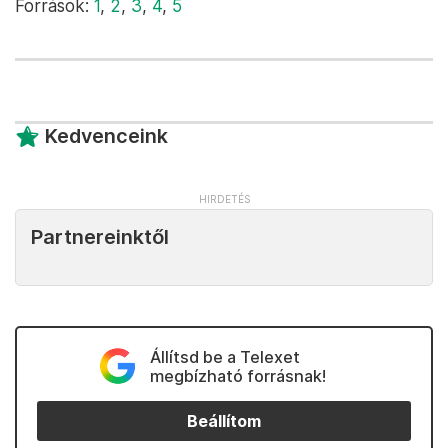
Források:
1
,
2
,
3
,
4
,
5
Kedvenceink
Partnereinktől
Állítsd be a Telexet
megbízható forrásnak!
Beállítom