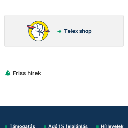
Telex shop
Friss hírek
Támogatás
Adó 1% felajánlás
Hírlevelek