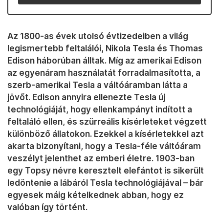
Az 1800-as évek utolsó évtizedeiben a világ
legismertebb feltalálói, Nikola Tesla és Thomas
Edison háborúban álltak. Míg az amerikai Edison
az egyenáram használatát forradalmasította, a
szerb-amerikai Tesla a váltóáramban látta a
jövőt. Edison annyira ellenezte Tesla új
technológiáját, hogy ellenkampányt indított a
feltaláló ellen, és szürreális kísérleteket végzett
különböző állatokon. Ezekkel a kísérletekkel azt
akarta bizonyítani, hogy a Tesla-féle váltóáram
veszélyt jelenthet az emberi életre. 1903-ban
egy Topsy névre keresztelt elefántot is sikerült
ledöntenie a lábáról Tesla technológiájával – bár
egyesek máig kételkednek abban, hogy ez
valóban így történt.