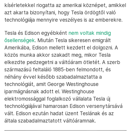
kísérletekkel riogatta az amerikai köznépet, amikkel
azt akarta bizonyítani, hogy Tesla ördögtől való
technológiája mennyire veszélyes is az emberekre.
Tesla és Edison egyébként
nem voltak mindig
ősellenségek
. Miután Tesla sikeresen emigrált
Amerikába, Edison mellett kezdett el dolgozni. A
közös munka akkor szakadt meg, mikor Tesla
elkezdte pedzegetni a váltóáram ötletét. A szerb
származású feltaláló 1885-ben felmondott, és
néhány évvel később szabadalmaztatta a
technológiát, amit George Westinghouse
iparmágnásnak adott el. Westinghouse
elektromossággal foglalkozó vállalata Tesla új
technológiájával hamarosan Edison versenytársává
vált. Edison ezután hadat üzent Teslának és az
általa szabadalmaztatott váltóáramnak.