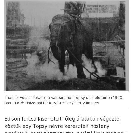
Thomas Edison teszteli a váltóáramot Topsyn, az elefánton 1903-
ban – Fotó: Universal History Archive / Getty Images
Edison furcsa kísérleteit főleg állatokon végezte,
köztük egy Topsy névre keresztelt nőstény