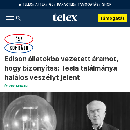
TELEX
AFTER
G7
KARAKTER
TÁMOGATÁS
SHOP
Támogatás
Edison állatokba vezetett áramot,
hogy bizonyítsa: Tesla találmánya
halálos veszélyt jelent
ÉSZKOMBÁJN