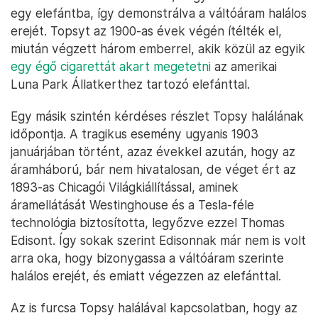
egy elefántba, így demonstrálva a váltóáram halálos
erejét. Topsyt az 1900-as évek végén ítélték el,
miután végzett három emberrel, akik közül az egyik
egy égő cigarettát akart megetetni
az amerikai
Luna Park Állatkerthez tartozó elefánttal.
Egy másik szintén kérdéses részlet Topsy halálának
időpontja. A tragikus esemény ugyanis 1903
januárjában történt, azaz évekkel azután, hogy az
áramháború, bár nem hivatalosan, de véget ért az
1893-as Chicagói Világkiállítással, aminek
áramellátását Westinghouse és a Tesla-féle
technológia biztosította, legyőzve ezzel Thomas
Edisont. Így sokak szerint Edisonnak már nem is volt
arra oka, hogy bizonygassa a váltóáram szerinte
halálos erejét, és emiatt végezzen az elefánttal.
Az is furcsa Topsy halálával kapcsolatban, hogy az