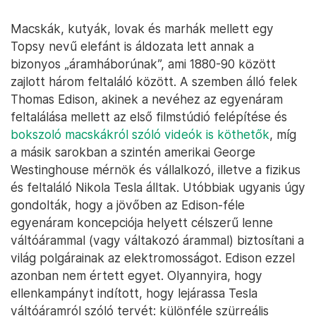
Macskák, kutyák, lovak és marhák mellett egy
Topsy nevű elefánt is áldozata lett annak a
bizonyos „áramháborúnak”, ami 1880-90 között
zajlott három feltaláló között. A szemben álló felek
Thomas Edison, akinek a nevéhez az egyenáram
feltalálása mellett az első filmstúdió felépítése és
bokszoló macskákról szóló videók is köthetők
, míg
a másik sarokban a szintén amerikai George
Westinghouse mérnök és vállalkozó, illetve a fizikus
és feltaláló Nikola Tesla álltak. Utóbbiak ugyanis úgy
gondolták, hogy a jövőben az Edison-féle
egyenáram koncepciója helyett célszerű lenne
váltóárammal (vagy váltakozó árammal) biztosítani a
világ polgárainak az elektromosságot. Edison ezzel
azonban nem értett egyet. Olyannyira, hogy
ellenkampányt indított, hogy lejárassa Tesla
váltóáramról szóló tervét: különféle szürreális