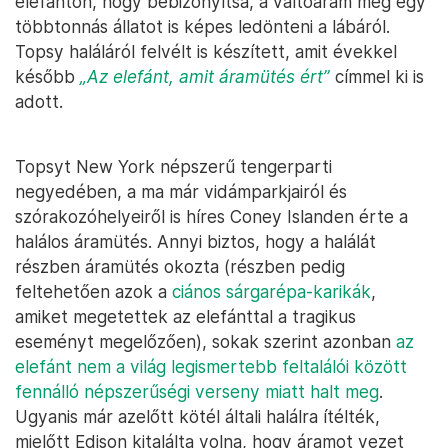
elefánton, hogy bebizonyítsa, a váltóáram még egy
többtonnás állatot is képes ledönteni a lábáról.
Topsy haláláról felvélt is készített, amit évekkel
később
„Az elefánt, amit áramütés ért”
címmel ki is
adott.
Topsyt New York népszerű tengerparti
negyedében, a ma már vidámparkjairól és
szórakozóhelyeiről is híres Coney Islanden érte a
halálos áramütés. Annyi biztos, hogy a halálát
részben áramütés okozta (részben pedig
feltehetően azok a
ciános sárgarépa-karikák
,
amiket megetettek az elefánttal a tragikus
eseményt megelőzően), sokak szerint azonban
az
elefánt nem a világ legismertebb feltalálói között
fennálló népszerűségi verseny miatt halt meg
.
Ugyanis már azelőtt kötél általi halálra ítélték,
mielőtt Edison kitalálta volna, hogy áramot vezet