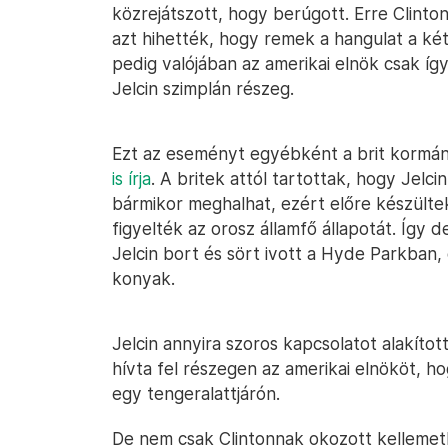
közrejátszott, hogy berúgott. Erre Clint
azt hihették, hogy remek a hangulat a két
pedig valójában az amerikai elnök csak így
Jelcin szimplán részeg.
Ezt az eseményt egyébként a brit kormá
is írja
. A britek attól tartottak, hogy Jelci
bármikor meghalhat, ezért előre készülte
figyelték az orosz államfő állapotát. Így d
Jelcin bort és sört ivott a Hyde Parkban
konyak.
Jelcin annyira szoros kapcsolatot alakítot
hívta fel részegen az amerikai elnököt, 
egy tengeralattjárón.
De nem csak Clintonnak okozott kellemetl