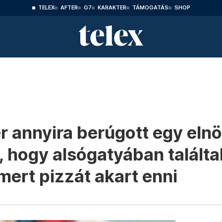
TELEX
AFTER
G7
KARAKTER
TÁMOGATÁS
SHOP
r annyira berúgott egy elnö
, hogy alsógatyában találta
mert pizzát akart enni