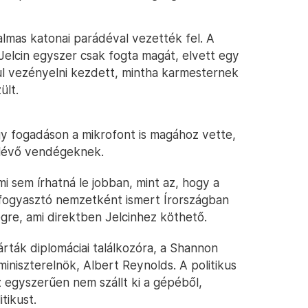
almas katonai parádéval vezették fel. A
lcin egyszer csak fogta magát, elvett egy
dul vezényelni kezdett, mintha karmesternek
ült.
y fogadáson a mikrofont is magához vette,
 lévő vendégeknek.
i sem írhatná le jobban, mint az, hogy a
olfogyasztó nemzetként ismert Írországban
gre, ami direktben Jelcinhez köthető.
rták diplomáciai találkozóra, a Shannon
miniszterelnök, Albert Reynolds. A politikus
z egyszerűen nem szállt ki a gépéből,
tikust.