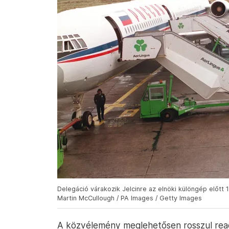
Delegáció várakozik Jelcinre az elnöki különgép előtt
Martin McCullough / PA Images / Getty Images
A közvélemény meglehetősen rosszul reagá