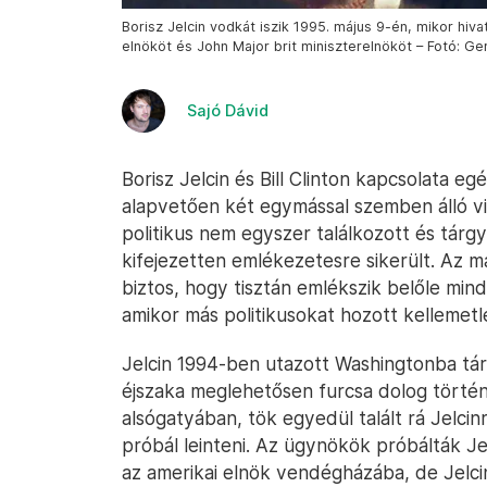
Borisz Jelcin vodkát iszik 1995. május 9-én, mikor hivat
elnököt és John Major brit miniszterelnököt – Fotó: Ge
Sajó Dávid
Borisz Jelcin és Bill Clinton kapcsolata 
alapvetően két egymással szemben álló vil
politikus nem egyszer találkozott és tárg
kifejezetten emlékezetesre sikerült. Az 
biztos, hogy tisztán emlékszik belőle mi
amikor más politikusokat hozott kellemetl
Jelcin 1994-ben utazott Washingtonba tárgy
éjszaka meglehetősen furcsa dolog történt
alsógatyában, tök egyedül talált rá Jelci
próbál leinteni. Az ügynökök próbálták Je
az amerikai elnök vendégházába, de Jelcin