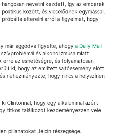
on hangosan nevetni kezdett, így az emberek
 politikus között, és viccelődnek egymással,
 próbálta elterelni arról a figyelmet, hogy
ny már aggódva figyelte, ahogy
a Daily Mail
n szívproblémái és alkoholizmusa miatt
k erre az eshetőségre, és folyamatosan
erült ki, hogy az említett sajtóesemény előtt
, és nehezményezte, hogy nincs a helyszínen
t ki Clintonnal, hogy egy alkalommal azért
hogy titkos találkozót kezdeményezzen vele
en pillanatokat Jelcin részegsége.