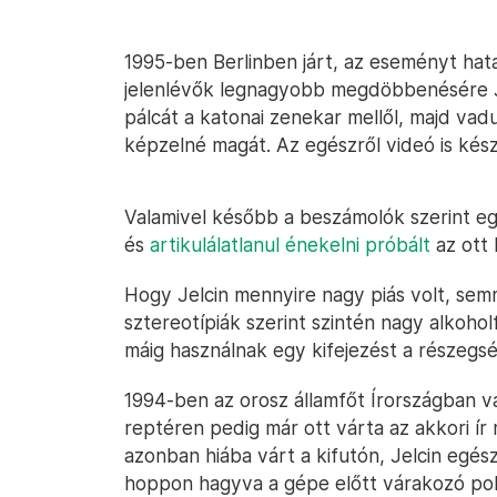
1995-ben Berlinben járt, az eseményt hat
jelenlévők legnagyobb megdöbbenésére Je
pálcát a katonai zenekar mellől, majd va
képzelné magát. Az egészről videó is kész
Valamivel később a beszámolók szerint eg
és
artikulálatlanul énekelni próbált
az ott
Hogy Jelcin mennyire nagy piás volt, semm
sztereotípiák szerint szintén nagy alkoh
máig használnak egy kifejezést a részegsé
1994-ben az orosz államfőt Írországban vá
reptéren pedig már ott várta az akkori ír 
azonban hiába várt a kifutón, Jelcin egés
hoppon hagyva a gépe előtt várakozó poli