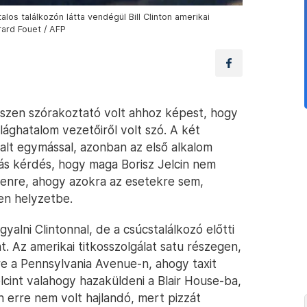
alos találkozón látta vendégül Bill Clinton amerikai
rard Fouet / AFP
egészen szórakoztató volt ahhoz képest, hogy
ághatalom vezetőiről volt szó. A két
yalt egymással, azonban az első alkalom
más kérdés, hogy maga Borisz Jelcin nem
ndenre, ahogy azokra az esetekre sem,
en helyzetbe.
alni Clintonnal, de a csúcstalálkozó előtti
. Az amerikai titkosszolgálat satu részegen,
nre a Pennsylvania Avenue-n, ahogy taxit
lcint valahogy hazaküldeni a Blair House-ba,
 erre nem volt hajlandó, mert pizzát