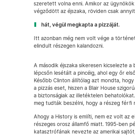
szeretett volna enni. Amikor az ügynökö
végződött az éjszaka, röviden csak annyi
hát, végül megkapta a pizzáját.
Itt azonban még nem volt vége a történet
elindult részegen kalandozni.
A második éjszaka sikeresen kicselezte a 
lépcsőn lesétált a pincéig, ahol egy őr els
Később Clinton állítólag azt mondta, hogy
a pizzás eset, hiszen a Blair House szigorú
a biztonságiak az illetéktelen behatolóka
meg tudták beszélni, hogy a részeg férfi
Ahogy a History is említi, nem ez volt az e
részeges orosz államfő miatt. 1995-ben pé
katasztrófának nevezte az amerikai sajtót