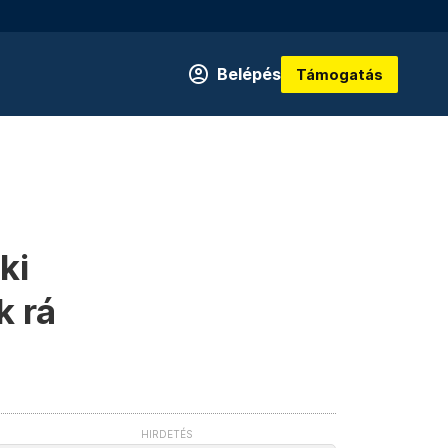
Belépés
Támogatás
ki
k rá