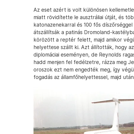
Az eset azért is volt különösen kellemetl
miatt rövidítette le ausztráliai útját, és 
katonazenekarral és 100 fős díszőrséggel 
átszállítsák a patinás Dromoland-kastély
körözött a reptér felett, majd amikor végül
helyettese szállt ki. Azt állították, hogy 
diplomáciai eseményen, de Reynolds raga
hadd menjen fel fedélzetre, rázza meg Jel
oroszok ezt nem engedték meg, így végül
fogadás az államfőhelyettessel, majd után