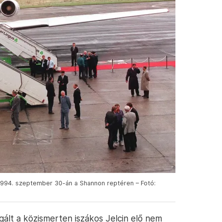
 1994. szeptember 30-án a Shannon reptéren – Fotó:
lt a közismerten iszákos Jelcin elő nem