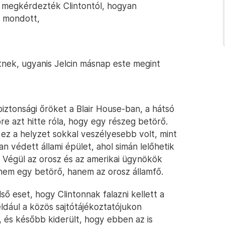
k megkérdezték Clintontól, hogyan
t mondott,
nek, ugyanis Jelcin másnap este megint
biztonsági őröket a Blair House-ban, a hátsó
őre azt hitte róla, hogy egy részeg betörő.
 ez a helyzet sokkal veszélyesebb volt, mint
an védett állami épület, ahol simán lelőhetik
t. Végül az orosz és az amerikai ügynökök
 nem egy betörő, hanem az orosz államfő.
lső eset, hogy Clintonnak falazni kellett a
ldául a közös sajtótájékoztatójukon
, és később kiderült, hogy ebben az is