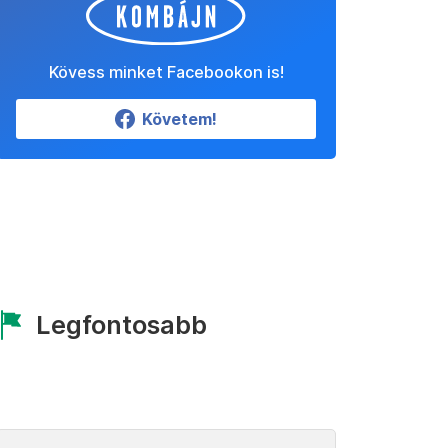
Kövess minket Facebookon is!
Követem!
Legfontosabb