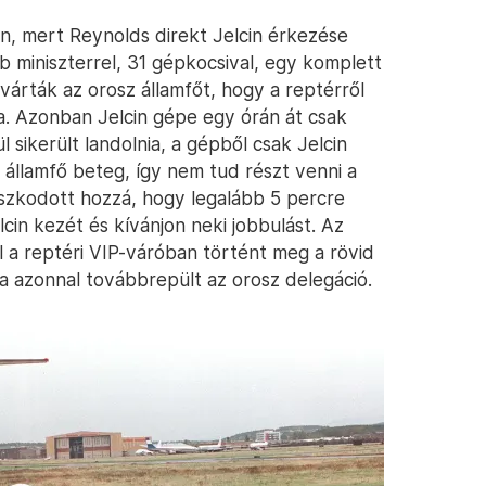
en, mert Reynolds direkt Jelcin érkezése
több miniszterrel, 31 gépkocsival, egy komplett
várták az orosz államfőt, hogy a reptérről
ba. Azonban Jelcin gépe egy órán át csak
 sikerült landolnia, a gépből csak Jelcin
az államfő beteg, így nem tud részt venni a
szkodott hozzá, hogy legalább 5 percre
cin kezét és kívánjon neki jobbulást. Az
 a reptéri VIP-váróban történt meg a rövid
a azonnal továbbrepült az orosz delegáció.