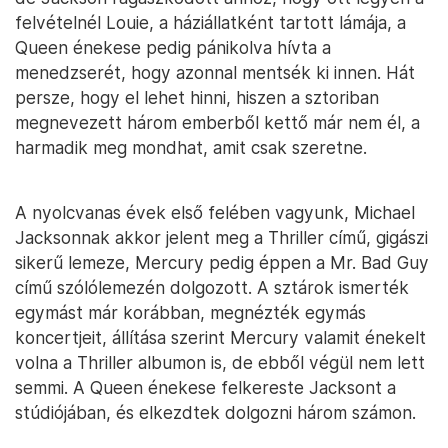
felvételnél Louie, a háziállatként tartott lámája, a
Queen énekese pedig pánikolva hívta a
menedzserét, hogy azonnal mentsék ki innen. Hát
persze, hogy el lehet hinni, hiszen a sztoriban
megnevezett három emberből kettő már nem él, a
harmadik meg mondhat, amit csak szeretne.
A nyolcvanas évek első felében vagyunk, Michael
Jacksonnak akkor jelent meg a Thriller című, gigászi
sikerű lemeze, Mercury pedig éppen a Mr. Bad Guy
című szólólemezén dolgozott. A sztárok ismerték
egymást már korábban, megnézték egymás
koncertjeit, állítása szerint Mercury valamit énekelt
volna a Thriller albumon is, de ebből végül nem lett
semmi. A Queen énekese felkereste Jacksont a
stúdiójában, és elkezdtek dolgozni három számon.