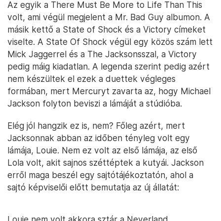
Az egyik a There Must Be More to Life Than This
volt, ami végül megjelent a Mr. Bad Guy albumon. A
másik kettő a State of Shock és a Victory címeket
viselte. A State Of Shock végül egy közös szám lett
Mick Jaggerrel és a The Jacksonsszal, a Victory
pedig máig kiadatlan. A legenda szerint pedig azért
nem készültek el ezek a duettek végleges
formában, mert Mercuryt zavarta az, hogy Michael
Jackson folyton beviszi a lámáját a stúdióba.
Elég jól hangzik ez is, nem? Főleg azért, mert
Jacksonnak abban az időben tényleg volt egy
lámája, Louie. Nem ez volt az első lámája, az első
Lola volt, akit sajnos széttéptek a kutyái. Jackson
erről maga beszél egy sajtótájékoztatón, ahol a
sajtó képviselői előtt bemutatja az új állatát:
Louie nem volt akkora sztár a Neverland