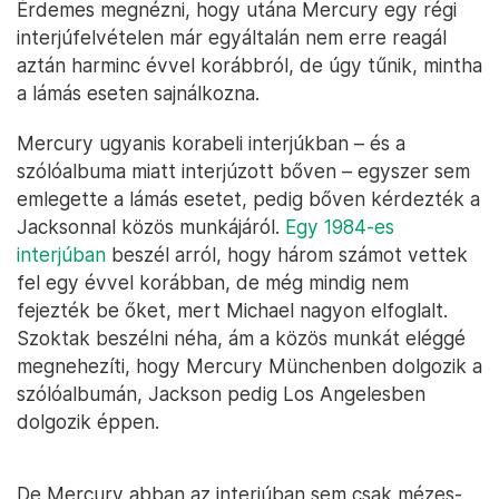
Érdemes megnézni, hogy utána Mercury egy régi
interjúfelvételen már egyáltalán nem erre reagál
aztán harminc évvel korábbról, de úgy tűnik, mintha
a lámás eseten sajnálkozna.
Mercury ugyanis korabeli interjúkban – és a
szólóalbuma miatt interjúzott bőven – egyszer sem
emlegette a lámás esetet, pedig bőven kérdezték a
Jacksonnal közös munkájáról.
Egy 1984-es
interjúban
beszél arról, hogy három számot vettek
fel egy évvel korábban, de még mindig nem
fejezték be őket, mert Michael nagyon elfoglalt.
Szoktak beszélni néha, ám a közös munkát eléggé
megnehezíti, hogy Mercury Münchenben dolgozik a
szólóalbumán, Jackson pedig Los Angelesben
dolgozik éppen.
De Mercury abban az interjúban sem csak mézes-