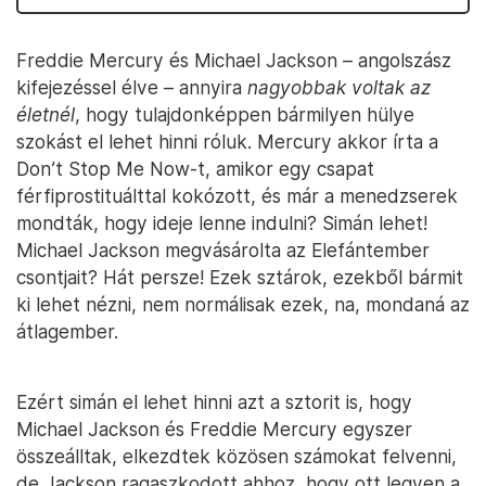
Freddie Mercury és Michael Jackson – angolszász
kifejezéssel élve – annyira
nagyobbak voltak az
életnél
, hogy tulajdonképpen bármilyen hülye
szokást el lehet hinni róluk. Mercury akkor írta a
Don’t Stop Me Now-t, amikor egy csapat
férfiprostituálttal kokózott, és már a menedzserek
mondták, hogy ideje lenne indulni? Simán lehet!
Michael Jackson megvásárolta az Elefántember
csontjait? Hát persze! Ezek sztárok, ezekből bármit
ki lehet nézni, nem normálisak ezek, na, mondaná az
átlagember.
Ezért simán el lehet hinni azt a sztorit is, hogy
Michael Jackson és Freddie Mercury egyszer
összeálltak, elkezdtek közösen számokat felvenni,
de Jackson ragaszkodott ahhoz, hogy ott legyen a