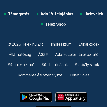
Támogatás
Adó 1% felajánlás
Hírlevelek
Telex Shop
© 2026 Telex.hu Zrt.
Impresszum
Etikai kódex
Átláthatóság
ÁSZF
Adatkezelési tájékoztató
Sütitájékoztató
Süti beállítások
Szabályzatok
Kommentelési szabályzat
Telex Sales