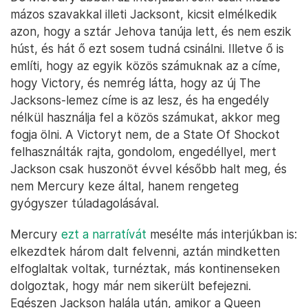
mázos szavakkal illeti Jacksont, kicsit elmélkedik
azon, hogy a sztár Jehova tanúja lett, és nem eszik
húst, és hát ő ezt sosem tudná csinálni. Illetve ő is
említi, hogy az egyik közös számuknak az a címe,
hogy Victory, és nemrég látta, hogy az új The
Jacksons-lemez címe is az lesz, és ha engedély
nélkül használja fel a közös számukat, akkor meg
fogja ölni. A Victoryt nem, de a State Of Shockot
felhasználták rajta, gondolom, engedéllyel, mert
Jackson csak huszonöt évvel később halt meg, és
nem Mercury keze által, hanem rengeteg
gyógyszer túladagolásával.
Mercury
ezt a narratívát
mesélte más interjúkban is:
elkezdtek három dalt felvenni, aztán mindketten
elfoglaltak voltak, turnéztak, más kontinenseken
dolgoztak, hogy már nem sikerült befejezni.
Egészen Jackson halála után, amikor a Queen