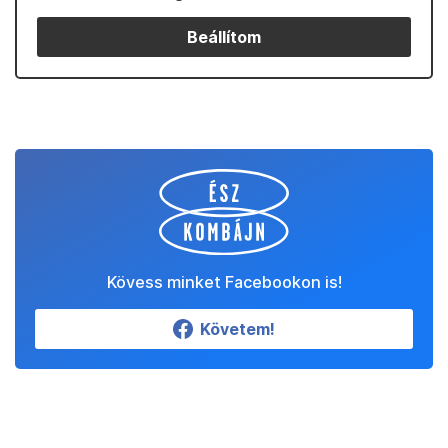
Beállítom
Kövess minket Facebookon is!
Követem!