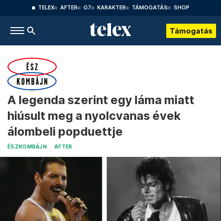
TELEX
AFTER
G7
KARAKTER
TÁMOGATÁS
SHOP
Támogatás
A legenda szerint egy láma miatt
hiúsult meg a nyolcvanas évek
álombeli popduettje
ÉSZKOMBÁJN
AFTER