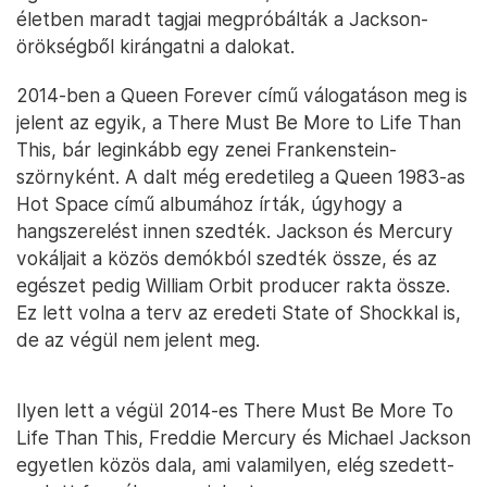
életben maradt tagjai megpróbálták a Jackson-
örökségből kirángatni a dalokat.
2014-ben a Queen Forever című válogatáson meg is
jelent az egyik, a There Must Be More to Life Than
This, bár leginkább egy zenei Frankenstein-
szörnyként. A dalt még eredetileg a Queen 1983-as
Hot Space című albumához írták, úgyhogy a
hangszerelést innen szedték. Jackson és Mercury
vokáljait a közös demókból szedték össze, és az
egészet pedig William Orbit producer rakta össze.
Ez lett volna a terv az eredeti State of Shockkal is,
de az végül nem jelent meg.
Ilyen lett a végül 2014-es There Must Be More To
Life Than This, Freddie Mercury és Michael Jackson
egyetlen közös dala, ami valamilyen, elég szedett-