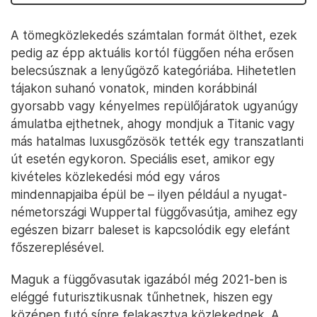
A tömegközlekedés számtalan formát ölthet, ezek
pedig az épp aktuális kortól függően néha erősen
belecsúsznak a lenyűgöző kategóriába. Hihetetlen
tájakon suhanó vonatok, minden korábbinál
gyorsabb vagy kényelmes repülőjáratok ugyanúgy
ámulatba ejthetnek, ahogy mondjuk a Titanic vagy
más hatalmas luxusgőzösök tették egy transzatlanti
út esetén egykoron. Speciális eset, amikor egy
kivételes közlekedési mód egy város
mindennapjaiba épül be – ilyen például a nyugat-
németországi Wuppertal függővasútja, amihez egy
egészen bizarr baleset is kapcsolódik egy elefánt
főszereplésével.
Maguk a függővasutak igazából még 2021-ben is
eléggé futurisztikusnak tűnhetnek, hiszen egy
középen futó sínre felakasztva közlekednek. A