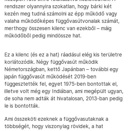
rendszer olyannyira szokatlan, hogy bárki két
kezén meg tudná számolni az épp működő vagy
valaha működőképes függővasútvonalak számát,
merthogy összesen kilenc van ezekből – máig
működőből pedig mindössze hat.
Ez a kilenc (és ez a hat) ráadásul elég kis területre
korlátozódik. Négy függővasút működik
Németországban, kettő Japánban – további egy
japán függővasút működését 2019-ben
függesztették fel, egyet 1975-ben bontottak el,
illetve volt még egy Indiában, ami megépült ugyan,
de soha nem adták át hivatalosan, 2013-ban pedig
le is bontották.
Ami összeköti ezeknek a függővasutaknak a
többségét, hogy viszonylag rövidek, a hat