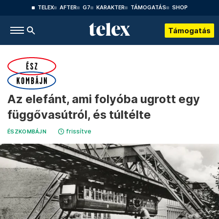
TELEX
AFTER
G7
KARAKTER
TÁMOGATÁS
SHOP
Támogatás
Az elefánt, ami folyóba ugrott egy
függővasútról, és túltélte
frissítve
ÉSZKOMBÁJN