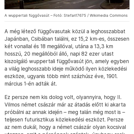
A wuppertali függővasút – Fotó: Stefan17675 / Wikimedia Commons
A még létező függővasutak közül a leghosszabbat
Japánban, Csibában találni, ez 15,2 km-es, összesen
két vonallal és 18 megállóval, utána a 13,3 km
hosszú, 20 megállóból álló, napi 82 ezer utast
kiszolgáló wuppertali függővasút jön, amely egyben
a világ leghosszabb ideje működő ilyen közlekedési
eszköze, ugyanis több mint százhúsz éve, 1901.
március 1-én adták át.
Ez persze nem kis dolog volt, olyannyira, hogy II.
Vilmos német császár már az átadás előtt ki akarta
próbálni az annak idején – meg talán még most is –
teljesen futurisztikus közlekedési eszközt. Persze
az nem dukál, hogy a német császár olyan kocsival