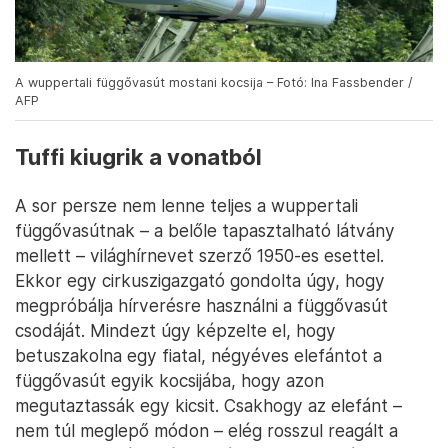
A wuppertali függővasút mostani kocsija – Fotó: Ina Fassbender /
AFP
Tuffi kiugrik a vonatból
A sor persze nem lenne teljes a wuppertali
függővasútnak – a belőle tapasztalható látvány
mellett – világhírnevet szerző 1950-es esettel.
Ekkor egy cirkuszigazgató gondolta úgy, hogy
megpróbálja hírverésre használni a függővasút
csodáját. Mindezt úgy képzelte el, hogy
betuszakolna egy fiatal, négyéves elefántot a
függővasút egyik kocsijába, hogy azon
megutaztassák egy kicsit. Csakhogy az elefánt –
nem túl meglepő módon – elég rosszul reagált a