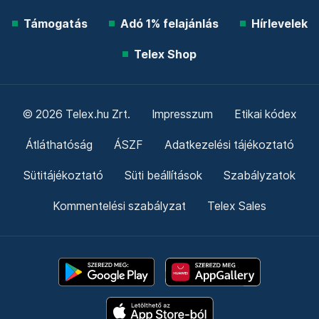
Támogatás
Adó 1% felajánlás
Hírlevelek
Telex Shop
© 2026 Telex.hu Zrt.
Impresszum
Etikai kódex
Átláthatóság
ÁSZF
Adatkezelési tájékoztató
Sütitájékoztató
Süti beállítások
Szabályzatok
Kommentelési szabályzat
Telex Sales