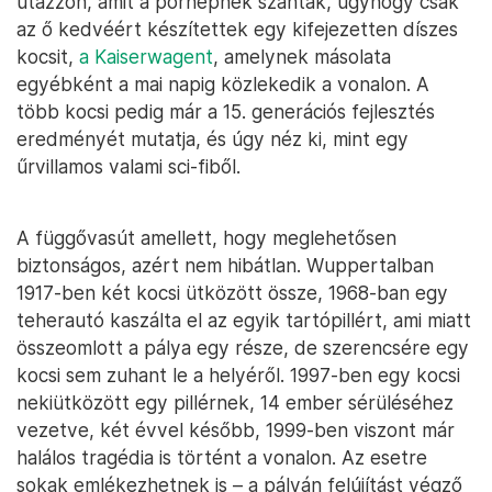
utazzon, amit a pórnépnek szántak, úgyhogy csak
az ő kedvéért készítettek egy kifejezetten díszes
kocsit,
a Kaiserwagent
, amelynek másolata
egyébként a mai napig közlekedik a vonalon. A
több kocsi pedig már a 15. generációs fejlesztés
eredményét mutatja, és úgy néz ki, mint egy
űrvillamos valami sci-fiből.
A függővasút amellett, hogy meglehetősen
biztonságos, azért nem hibátlan. Wuppertalban
1917-ben két kocsi ütközött össze, 1968-ban egy
teherautó kaszálta el az egyik tartópillért, ami miatt
összeomlott a pálya egy része, de szerencsére egy
kocsi sem zuhant le a helyéről. 1997-ben egy kocsi
nekiütközött egy pillérnek, 14 ember sérüléséhez
vezetve, két évvel később, 1999-ben viszont már
halálos tragédia is történt a vonalon. Az esetre
sokak emlékezhetnek is – a pályán felújítást végző