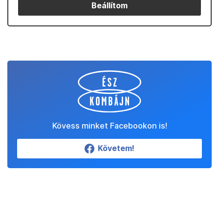
Beállítom
Kövess minket Facebookon is!
Követem!