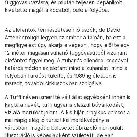
függővasutazásra, és miután teljesen bepánikolt,
kivetette magát a kocsiból, bele a folyóba.
Az elefántok természetesen jó úszók, de David
Attenborough legyen az ember a talpán, ha ezt a
megfigyelést úgy akarja elvégezni, hogy előtte egy
12 méter magasan suhanó függővasútból kizuhant
elefántot figyel meg. A zuhanás ellenére, csodával
határos módon az elefánt mind a zuhanást, mind a
folyóban fürdést túlélte, és 1989-ig életben is
maradt, további cirkuszokban szolgálva.
A Tuffi néven ismertté vált állat egyébként innen is
kapta a nevét, tuffi ugyanis olaszul búvárkodást,
víz alá merülést jelent. A kis híján tragikus baleset a
mai napig elég jó turisztikai mellékvágány a
városban, magát a balesetet ábrázoló manipulált
illusztráció is képeslapként született, de van