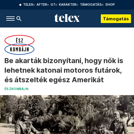
TELEX
AFTER
G7
KARAKTER
TÁMOGATÁS
SHOP
Támogatás
Be akarták bizonyítani, hogy nők is
lehetnek katonai motoros futárok,
és átszelték egész Amerikát
ÉSZKOMBÁJN