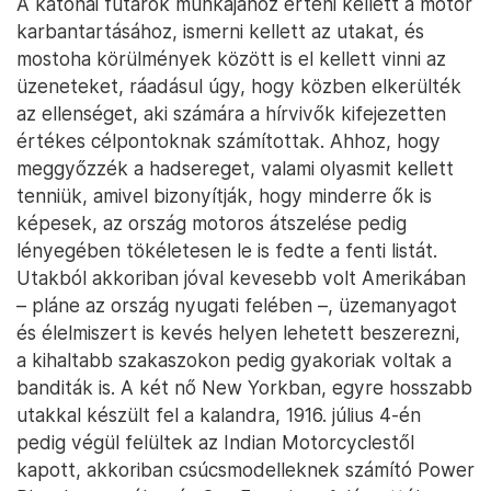
A katonai futárok munkájához érteni kellett a motor
karbantartásához, ismerni kellett az utakat, és
mostoha körülmények között is el kellett vinni az
üzeneteket, ráadásul úgy, hogy közben elkerülték
az ellenséget, aki számára a hírvivők kifejezetten
értékes célpontoknak számítottak. Ahhoz, hogy
meggyőzzék a hadsereget, valami olyasmit kellett
tenniük, amivel bizonyítják, hogy minderre ők is
képesek, az ország motoros átszelése pedig
lényegében tökéletesen le is fedte a fenti listát.
Utakból akkoriban jóval kevesebb volt Amerikában
– pláne az ország nyugati felében –, üzemanyagot
és élelmiszert is kevés helyen lehetett beszerezni,
a kihaltabb szakaszokon pedig gyakoriak voltak a
banditák is. A két nő New Yorkban, egyre hosszabb
utakkal készült fel a kalandra, 1916. július 4-én
pedig végül felültek az Indian Motorcyclestől
kapott, akkoriban csúcsmodelleknek számító Power