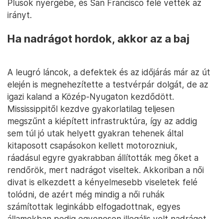
Plusok nyergébe, és San Francisco felé vették az
irányt.
Ha nadrágot hordok, akkor az a baj
A leugró láncok, a defektek és az időjárás már az út
elején is megnehezítette a testvérpár dolgát, de az
igazi kaland a Közép-Nyugaton kezdődött.
Mississippitől kezdve gyakorlatilag teljesen
megszűnt a kiépített infrastruktúra, így az addig
sem túl jó utak helyett gyakran tehenek által
kitaposott csapásokon kellett motorozniuk,
ráadásul egyre gyakrabban állították meg őket a
rendőrök, mert nadrágot viseltek. Akkoriban a női
divat is elkezdett a kényelmesebb viseletek felé
tolódni, de azért még mindig a női ruhák
számítottak leginkább elfogadottnak, egyes
államokban pedig egyenesen illegális volt nadrágot