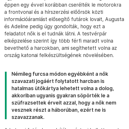
éppen egy évvel korábban cserélték le motorokra
a frontvonal és a hírszerzési előőrsök közti
információáramlást elősegítő futárok lovait, Augusta
és Adeline pedig úgy gondolták, hogy ezt a
feladatot nők is el tudnák látni. A testvérpár
elképzelése szerint így több férfi maradt volna
bevethető a harcokban, ami segíthetett volna az
ország katonai felkészültségének növelésében.
Némileg furcsa módon egyébként a nők
szavazati jogáért folytatott harcban is
hatalmas ütőkártya lehetett volna a dolog,
akkoriban ugyanis gyakran söpörték le a
szüfrazsettek érveit azzal, hogy a nők nem
vesznek részt a háborúban, ezért ne is
szavazzanak.