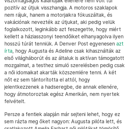
viszontagságos kalandjaik ellenére nem volt túl
pozitív az útjuk visszhangja. A motoros szaklapok
nem rájuk, hanem a motorjaikra fókuszáltak, és
vakációnak nevezték az útjukat, aki pedig velük
foglalkozott, leginkább azt feszegette, hogy miért
kellett a háziasszonyi teendőiket elhanyagolva ilyen
hosszú túrát tenniük. A Denver Post egyenesen
azt
írta
, hogy Augusta és Adeline csak kihasználták az
első világháborút és az általuk is aktívan támogatott
mozgalmat, a testhez simuló szerelésben pedig csak
a női idomaikat akarták közszemlére tenni. A két
nőt ez sem tántorította el attól, hogy
jelentkezzenek a hadseregbe, de annak ellenére,
hogy átmotoroztak egész Amerikán, nem nyertek
felvételt.
Persze a fentiek alapján már sejteni lehet, hogy ez
sem rázta meg őket nagyon: Augusta pilóta lett, és
csatlakozott Amelia Earhart női pilótákat tömörítő