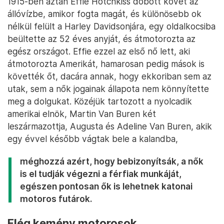
1915-ben aztán Effie Hotchkiss dobott követ az
állóvízbe, amikor fogta magát, és különösebb ok
nélkül felült a Harley Davidsonjára, egy oldalkocsiba
beültette az 52 éves anyját, és átmotorozta az
egész országot. Effie ezzel az első nő lett, aki
átmotorozta Amerikát, hamarosan pedig mások is
követték őt, dacára annak, hogy ekkoriban sem az
utak, sem a nők jogainak állapota nem könnyítette
meg a dolgukat. Közéjük tartozott a nyolcadik
amerikai elnök, Martin Van Buren két
leszármazottja, Augusta és Adeline Van Buren, akik
egy évvel később vágtak bele a kalandba,
méghozzá azért, hogy bebizonyítsák, a nők
is el tudják végezni a férfiak munkáját,
egészen pontosan ők is lehetnek katonai
motoros futárok.
Elég kemény motorosok