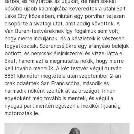
sárból, és folytatták az útjukat, de nem sokkal
később újabb kalamajkába keveredtek a utahi Salt
Lake City közelében, miután egy porvihar teljesen
elsöpörte a sivatagi utat, amit addig követtek. A
Van Buren-testvéreknek így fogalmuk sem volt,
hogy merre induljanak, és a készleteik is vészesen
fogyatkoztak. Szerencséjükre egy aranyásó beléjük
botlott, és nemcsak élelmiszerrel és vízzel látta el
őket, hanem azt is megmutatta nekik, hogy merre
kell tovább menniük. A két testvér végül durván
8851 kilométer megtétele után szeptember 2-án
csak odaértek San Franciscóba, második és
harmadik nőként szelték át az országot. Innen
egyébként még tovább is mentek, és végül a
nyugati part mentén egészen a mexikói Tijuanáig
motoroztak le.