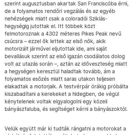
szerint augusztusban akartak San Franciscóba érni,
de a folyamatos rendőri vegzálás és az egyéb
nehézségek miatt csak a coloradói Sziklás-
hegységig jutottak el. Itt többek közt
felmotoroznak a 4302 méteres Pikes Peak nevű
csúcsra – ezzel ők lettek az első nők, akik
motorizált járművel eljutottak ide, ami saját
bevallásuk szerint az első igazán csodálatos dolog
volt az utazás során –, aztán az időveszteség miatt
a hegységen keresztül haladtak tovább, ám a
folyamatos esőzés miatt saras utakon teljesen
elakadtak a motorjaik. A testvérpár órákig próbálta
kiszabadítani a kerekeket a hidegben, de végül
kénytelenek voltak elgyalogolni egy közeli
bányászfaluba, és segítséget kérni a bányászoktól.
Velük együtt már ki tudták rángatni a motorokat a