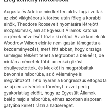
Augusta és Adeline mindketten aktív tagjai voltak
az első világháború kitörése után főleg a korábbi
elnök, Theodore Roosevelt nyomására létrejött
mozgalomnak, ami az Egyesült Államok katonai
erejének növelését tűzte ki céljául. Az akkori elnök,
Woodrow Wilson eleinte nem igazán támogatta a
kezdeményezést, mert hitt abban, hogy országa
semleges félként tehet a legtöbbet a békéért, de
miután a németek több amerikai gőzöst
elsüllyesztettek, és Mexikót is megpróbálták
bevonni a háborúba, az ő véleménye is
megváltozott. 1916 nyarán a kongresszus elfogadta
az új nemzetvédelmi törvényt, ezzel pedig
gyakorlatilag eldőlt, hogy az Egyesült Államok
belép majd a háborúba, ehhez azonban alaposan
gatyába kellett rázni a hadsereget.