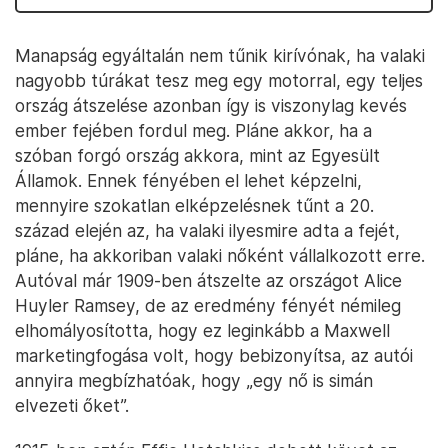
Manapság egyáltalán nem tűnik kirívónak, ha valaki
nagyobb túrákat tesz meg egy motorral, egy teljes
ország átszelése azonban így is viszonylag kevés
ember fejében fordul meg. Pláne akkor, ha a
szóban forgó ország akkora, mint az Egyesült
Államok. Ennek fényében el lehet képzelni,
mennyire szokatlan elképzelésnek tűnt a 20.
század elején az, ha valaki ilyesmire adta a fejét,
pláne, ha akkoriban valaki nőként vállalkozott erre.
Autóval már 1909-ben átszelte az országot Alice
Huyler Ramsey, de az eredmény fényét némileg
elhomályosította, hogy ez leginkább a Maxwell
marketingfogása volt, hogy bebizonyítsa, az autói
annyira megbízhatóak, hogy „egy nő is simán
elvezeti őket”.