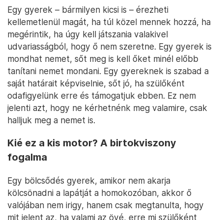
Egy gyerek – bármilyen kicsi is – érezheti
kellemetlenül magát, ha túl közel mennek hozzá, ha
megérintik, ha úgy kell játszania valakivel
udvariasságból, hogy ő nem szeretne. Egy gyerek is
mondhat nemet, sőt meg is kell őket minél előbb
tanítani nemet mondani. Egy gyereknek is szabad a
saját határait képviselnie, sőt jó, ha szülőként
odafigyelünk erre és támogatjuk ebben. Ez nem
jelenti azt, hogy ne kérhetnénk meg valamire, csak
halljuk meg a nemet is.
Kié ez a kis motor? A birtokviszony
fogalma
Egy bölcsődés gyerek, amikor nem akarja
kölcsönadni a lapátját a homokozóban, akkor ő
valójában nem irigy, hanem csak megtanulta, hogy
mit jelent az, ha valami az övé, erre mi szülőként