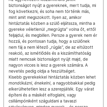
biztonságot nyújt a gyereknek, mert tudja, mi
fog következni, és soha nem történik más,
mint amit megszokott. Ilyen az, amikor
hintáztatás közben a szülő eljátssza, mintha a
gyereke véletlenül „megrúgta” volna őt, ettől
feljajdul, és megbillen. Persze a gyerek nem ér
hozzá, és pontosan tudja, hogy a szülőnek
nem fáj a nem létező „rúgás”, de az eltúlzott
reakció, az ismétlődés és a kiszámíthatóság
miatt nemcsak biztonságot nyújt majd, de
nagyon vicces is lesz a gyerek számára. A
nevetés pedig oldja a feszültséget.
Kisebb gyerekekkel hintáztatás közben lehet
mondókázni, énekelni
, a nagyobbakkal pedig
elkerülhetetlen lesz a
szerepjáték.
Egy várat
építeni és a másikét elfoglalni, vagy
csillámpóniként száguldani a tavaszi
szivárványon, minden gyerek – és persze