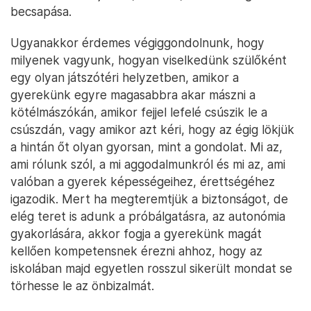
becsapása.
Ugyanakkor érdemes végiggondolnunk, hogy
milyenek vagyunk, hogyan viselkedünk szülőként
egy olyan játszótéri helyzetben, amikor a
gyerekünk egyre magasabbra akar mászni a
kötélmászókán, amikor fejjel lefelé csúszik le a
csúszdán, vagy amikor azt kéri, hogy az égig lökjük
a hintán őt olyan gyorsan, mint a gondolat. Mi az,
ami rólunk szól, a mi aggodalmunkról és mi az, ami
valóban a gyerek képességeihez, érettségéhez
igazodik. Mert ha megteremtjük a biztonságot, de
elég teret is adunk a próbálgatásra, az autonómia
gyakorlására, akkor fogja a gyerekünk magát
kellően kompetensnek érezni ahhoz, hogy az
iskolában majd egyetlen rosszul sikerült mondat se
törhesse le az önbizalmát.