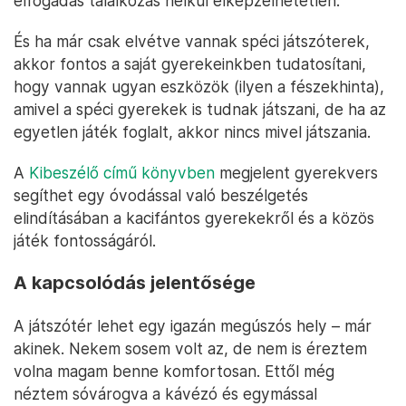
elfogadás találkozás nélkül elképzelhetetlen.
És ha már csak elvétve vannak spéci játszóterek,
akkor fontos a saját gyerekeinkben tudatosítani,
hogy vannak ugyan eszközök (ilyen a fészekhinta),
amivel a spéci gyerekek is tudnak játszani, de ha az
egyetlen játék foglalt, akkor nincs mivel játszania.
A
Kibeszélő című könyvben
megjelent gyerekvers
segíthet egy óvodással való beszélgetés
elindításában a kacifántos gyerekekről és a közös
játék fontosságáról.
A kapcsolódás jelentősége
A játszótér lehet egy igazán megúszós hely – már
akinek. Nekem sosem volt az, de nem is éreztem
volna magam benne komfortosan. Ettől még
néztem sóvárogva a kávézó és egymással