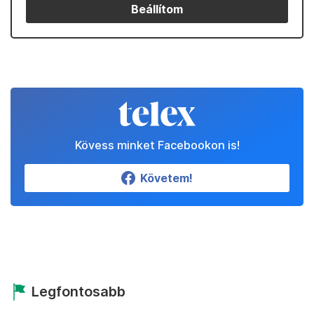
Beállítom
Kövess minket Facebookon is!
Követem!
Legfontosabb