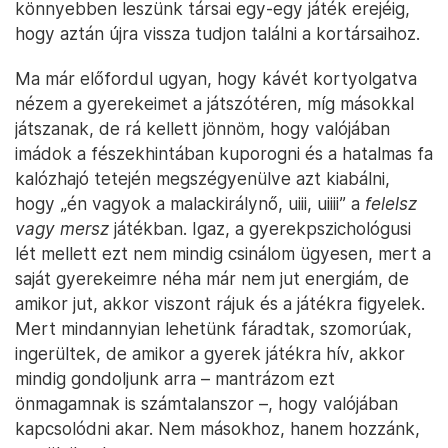
könnyebben leszünk társai egy-egy játék erejéig,
hogy aztán újra vissza tudjon találni a kortársaihoz.
Ma már előfordul ugyan, hogy kávét kortyolgatva
nézem a gyerekeimet a játszótéren, míg másokkal
játszanak, de rá kellett jönnöm, hogy valójában
imádok a fészekhintában kuporogni és a hatalmas fa
kalózhajó tetején megszégyenülve azt kiabálni,
hogy „én vagyok a malackirálynő, uiii, uiiii” a
felelsz
vagy mersz
játékban. Igaz, a gyerekpszichológusi
lét mellett ezt nem mindig csinálom ügyesen, mert a
saját gyerekeimre néha már nem jut energiám, de
amikor jut, akkor viszont rájuk és a játékra figyelek.
Mert mindannyian lehetünk fáradtak, szomorúak,
ingerültek, de amikor a gyerek játékra hív, akkor
mindig gondoljunk arra – mantrázom ezt
önmagamnak is számtalanszor –, hogy valójában
kapcsolódni akar. Nem másokhoz, hanem hozzánk,