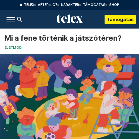
TELEX
AFTER
G7
KARAKTER
TÁMOGATÁS
SHOP
Támogatás
Mi a fene történik a játszótéren?
ÉLETMÓD