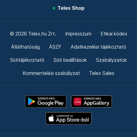
Telex Shop
© 2026 Telex.hu Zrt.
Impresszum
Etikai kódex
Átláthatóság
ÁSZF
Adatkezelési tájékoztató
Sütitájékoztató
Süti beállítások
Szabályzatok
Kommentelési szabályzat
Telex Sales