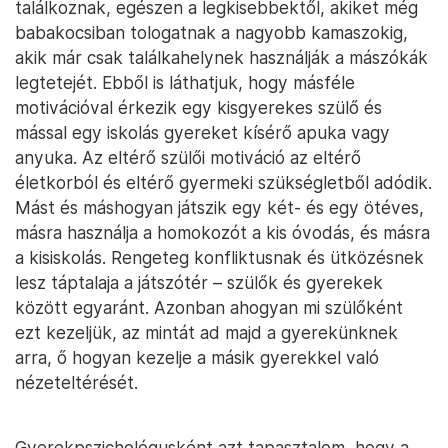
találkoznak, egészen a legkisebbektől, akiket még
babakocsiban tologatnak a nagyobb kamaszokig,
akik már csak találkahelynek használják a mászókák
legtetejét. Ebből is láthatjuk, hogy másféle
motivációval érkezik egy kisgyerekes szülő és
mással egy iskolás gyereket kísérő apuka vagy
anyuka. Az eltérő szülői motiváció az eltérő
életkorból és eltérő gyermeki szükségletből adódik.
Mást és máshogyan játszik egy két- és egy ötéves,
másra használja a homokozót a kis óvodás, és másra
a kisiskolás. Rengeteg konfliktusnak és ütközésnek
lesz táptalaja a játszótér – szülők és gyerekek
között egyaránt. Azonban ahogyan mi szülőként
ezt kezeljük, az mintát ad majd a gyerekünknek
arra, ő hogyan kezelje a másik gyerekkel való
nézeteltérését.
Gyerekpszichológusként azt tapasztalom, hogy a