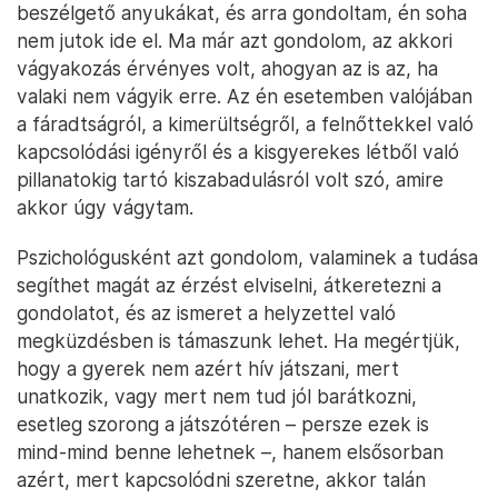
beszélgető anyukákat, és arra gondoltam, én soha
nem jutok ide el. Ma már azt gondolom, az akkori
vágyakozás érvényes volt, ahogyan az is az, ha
valaki nem vágyik erre. Az én esetemben valójában
a fáradtságról, a kimerültségről, a felnőttekkel való
kapcsolódási igényről és a kisgyerekes létből való
pillanatokig tartó kiszabadulásról volt szó, amire
akkor úgy vágytam.
Pszichológusként azt gondolom, valaminek a tudása
segíthet magát az érzést elviselni, átkeretezni a
gondolatot, és az ismeret a helyzettel való
megküzdésben is támaszunk lehet. Ha megértjük,
hogy a gyerek nem azért hív játszani, mert
unatkozik, vagy mert nem tud jól barátkozni,
esetleg szorong a játszótéren – persze ezek is
mind-mind benne lehetnek –, hanem elsősorban
azért, mert kapcsolódni szeretne, akkor talán