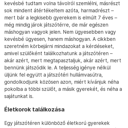
kevésbé tudtam volna távolról szemlélni, másrészt
sok mindent átértékeltem azóta, harmadrészt –
mert bár a legkisebb gyerekem is elmúlt 7 éves –
még mindig járok játszótérre, de már egészen
máshogyan vagyok jelen. Nem ügyesebben vagy
kevésbé ügyesen, hanem máshogyan. A cikkben
szeretném körbejárni mindazokat a kérdéseket,
amivel szülőként találkozhatunk a játszótéren –
akár azért, mert megtapasztaljuk, akár azért, mert
bennünk játszódik le. A teljesség igénye nélkül
üljünk fel együtt a játszótéri hullámvasútra,
gondolkodjunk közösen azon, miért kívánjuk néha
pokolba a többi szülőt, a másik gyerekét, és néha a
sajátunkat is.
Életkorok találkozása
Egy játszótéren különböző életkorú gyerekek