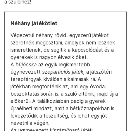
a szüleihez!
Néhány játékötlet
Végezetül néhány rövid, egyszerű játékot
szeretnék megosztani, amelyek nem lesznek
ismeretlenek, de segítik a kapcsolódást és a
gyerekek is nagyon élvezik őket.
A
bújócska
az egyik legismertebb
úgynevezett
szeparációs játék,
a játszótéri
tereptárgyak kiválóan alkalmasak rá. A
játékban megtörténik az, ami egy óvodai
beszoktatás során is: a szülő eltűnik, majd újra
előkerül. A találkozásban pedig a gyerek
újraélheti mindazt, amit a hétköznapokban is,
levezetődik a feszültség, és lehet egy jót
nevetni a végén.
Az úgynevezett
kiszámítható játék