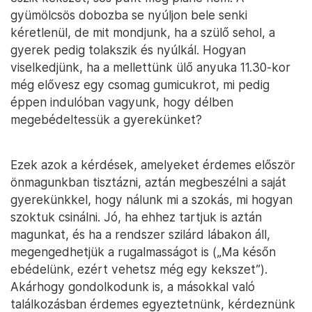
gyümölcsös dobozba se nyúljon bele senki
kéretlenül, de mit mondjunk, ha a szülő sehol, a
gyerek pedig tolakszik és nyúlkál. Hogyan
viselkedjünk, ha a mellettünk ülő anyuka 11.30-kor
még elővesz egy csomag gumicukrot, mi pedig
éppen indulóban vagyunk, hogy délben
megebédeltessük a gyerekünket?
Ezek azok a kérdések, amelyeket érdemes először
önmagunkban tisztázni, aztán megbeszélni a saját
gyerekünkkel, hogy nálunk mi a szokás, mi hogyan
szoktuk csinálni. Jó, ha ehhez tartjuk is aztán
magunkat, és ha a rendszer szilárd lábakon áll,
megengedhetjük a rugalmasságot is („Ma későn
ebédelünk, ezért vehetsz még egy kekszet”).
Akárhogy gondolkodunk is, a másokkal való
találkozásban érdemes egyeztetnünk, kérdeznünk