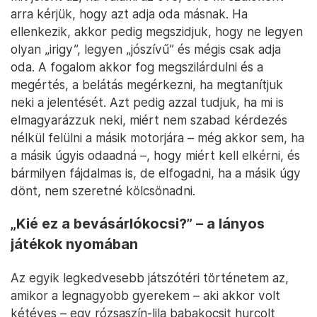
arra kérjük, hogy azt adja oda másnak. Ha
ellenkezik, akkor pedig megszidjuk, hogy ne legyen
olyan „irigy”, legyen „jószívű” és mégis csak adja
oda. A fogalom akkor fog megszilárdulni és a
megértés, a belátás megérkezni, ha megtanítjuk
neki a jelentését. Azt pedig azzal tudjuk, ha mi is
elmagyarázzuk neki, miért nem szabad kérdezés
nélkül felülni a másik motorjára – még akkor sem, ha
a másik úgyis odaadná –, hogy miért kell elkérni, és
bármilyen fájdalmas is, de elfogadni, ha a másik úgy
dönt, nem szeretné kölcsönadni.
„Kié ez a bevásárlókocsi?” – a lányos
játékok nyomában
Az egyik legkedvesebb játszótéri történetem az,
amikor a legnagyobb gyerekem – aki akkor volt
kétéves – egy rózsaszín-lila babakocsit hurcolt