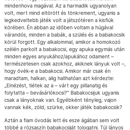
mindenhova magával. Az a harmadik ugyanolyan
volt, mert mind eltörött és tönkrement, ugyanis a
legkedveltebb játék volt a játszótéren a kisfiúk
körében. Én abban az időben voltam a húgával
várandós, minden a babák, a szülés és a babakocsik
körül forgott. Egy alkalommal, amikor a homokozó
szélén parkolt a babakocsi, egy apuka egymás után
minden egyes anyukához/apukához odament –
természetesen csak azokhoz, akiknek lányuk volt –,
hogy övék-e a babakocsi. Amikor már csak én
maradtam, halkan, alig hallhatóan azt kérdezte:
„Elnézést, tiétek az a – várt egy pillanatig és
folytatta – bevásárlókocsi?” Babakocsijuk ugyanis
csak a lányoknak van. Egyébként tényleg, vajon
vannak kék, zöld, szürke, okker játék babakocsik?
Aztán a fiam óvodás lett és esze ágában sem volt
többé a rózsaszín babakocsiját tologatni. Túl lányos