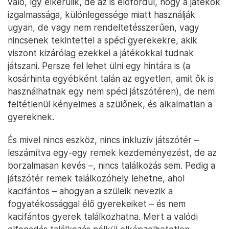
való, így elkerülik, de az is előfordul, hogy a játékok
izgalmassága, különlegessége miatt használják
ugyan, de vagy nem rendeltetésszerűen, vagy
nincsenek tekintettel a spéci gyerekekre, akik
viszont kizárólag ezekkel a játékokkal tudnak
játszani. Persze fel lehet ülni egy hintára is (a
kosárhinta egyébként talán az egyetlen, amit ők is
használhatnak egy nem spéci játszótéren), de nem
feltétlenül kényelmes a szülőnek, és alkalmatlan a
gyereknek.
És mivel nincs eszköz, nincs inkluzív játszótér –
leszámítva egy-egy remek kezdeményezést, de az
borzalmasan kevés –, nincs találkozás sem. Pedig a
játszótér remek találkozóhely lehetne, ahol
kacifántos – ahogyan a szüleik nevezik a
fogyatékossággal élő gyerekeiket – és nem
kacifántos gyerek találkozhatna. Mert a valódi