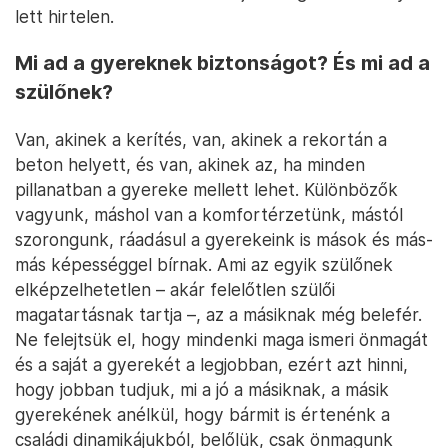
lett hirtelen.
Mi ad a gyereknek biztonságot? És mi ad a
szülőnek?
Van, akinek a kerítés, van, akinek a rekortán a
beton helyett, és van, akinek az, ha minden
pillanatban a gyereke mellett lehet. Különbözők
vagyunk, máshol van a komfortérzetünk, mástól
szorongunk, ráadásul a gyerekeink is mások és más-
más képességgel bírnak. Ami az egyik szülőnek
elképzelhetetlen – akár felelőtlen szülői
magatartásnak tartja –, az a másiknak még belefér.
Ne felejtsük el, hogy mindenki maga ismeri önmagát
és a saját a gyerekét a legjobban, ezért azt hinni,
hogy jobban tudjuk, mi a jó a másiknak, a másik
gyerekének anélkül, hogy bármit is értenénk a
családi dinamikájukból, belőlük, csak önmagunk