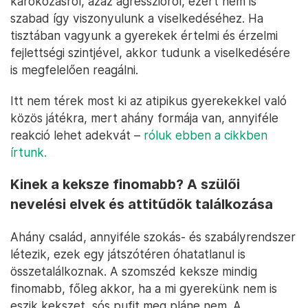
károkozásról, azaz agresszióról, ezért nem is
szabad így viszonyulunk a viselkedéséhez. Ha
tisztában vagyunk a gyerekek értelmi és érzelmi
fejlettségi szintjével, akkor tudunk a viselkedésére
is megfelelően reagálni.
Itt nem térek most ki az atipikus gyerekekkel való
közös játékra, mert ahány formája van, annyiféle
reakció lehet adekvát –
róluk ebben a cikkben
írtunk.
Kinek a keksze finomabb? A szülői
nevelési elvek és attitűdök találkozása
Ahány család, annyiféle szokás- és szabályrendszer
létezik, ezek egy játszótéren óhatatlanul is
összetalálkoznak. A szomszéd keksze mindig
finomabb, főleg akkor, ha a mi gyerekünk nem is
eszik kekszet, sós pufit meg pláne nem. A